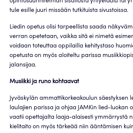
opintosuunnitelman sisällöstä yhtyelaulu tai y
tule esille juuri missään tutkituista sivustoissa.
Liedin opetus olisi tarpeellista saada näkyvämm
verran opetetaan, vaikka sitä ei nimetä esime
voidaan toteuttaa oppilailla kehitystaso huomi
opetusta on myös aloiteltu parissa musiikkiopi
jalansijaa.
Musiikki ja runo kohtaavat
Jyväskylän ammattikorkeakoulun säestyksen leht
laulajien parissa ja ohjaa JAMKin lied-luokan 
vaatii opettajalta laaja-alaisesti ymmärrystä 
kielitaito on myös tärkeää niin ääntämisen ku