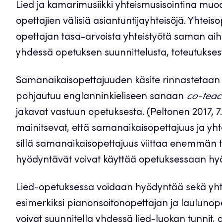
Lied ja kamarimusiikki yhteismusisointina muod
opettajien välisiä asiantuntijayhteisöjä. Yhte
opettajan tasa-arvoista yhteistyötä saman a
yhdessä opetuksen suunnittelusta, toteutuksest
Samanaikaisopettajuuden käsite rinnastetaan u
pohjautuu englanninkieliseen sanaan
co-teac
jakavat vastuun opetuksesta. (Peltonen 2017, 7
mainitsevat, että samanaikaisopettajuus ja yhtei
sillä samanaikaisopettajuus viittaa enemmän ty
hyödyntävät voivat käyttää opetuksessaan hyö
Lied-opetuksessa voidaan hyödyntää sekä yhte
esimerkiksi pianonsoitonopettajan ja laulunop
voivat suunnitella yhdessä lied-luokan tunnit,