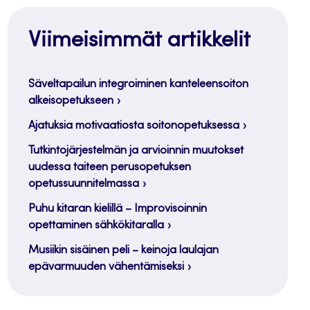
Viimeisimmät artikkelit
Säveltapailun integroiminen kanteleensoiton
alkeisopetukseen
Ajatuksia motivaatiosta soitonopetuksessa
Tutkintojärjestelmän ja arvioinnin muutokset
uudessa taiteen perusopetuksen
opetussuunnitelmassa
Puhu kitaran kielillä – Improvisoinnin
opettaminen sähkökitaralla
Musiikin sisäinen peli – keinoja laulajan
epävarmuuden vähentämiseksi