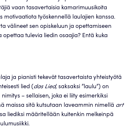
täjiä vaan tasavertaisia kamarimuusikoita
s motivaatiota työskennellä laulajien kanssa.
utta välineet sen opiskeluun ja opettamiseen
 opettaa tulevia liedin osaajia? Entä kuka
laja ja pianisti tekevät tasavertaista yhteistyötä
eisesti lied (
das Lied
, saksaksi ”laulu”) on
mitys – sellaisen, joka ei liity esimerkiksi
issä maissa sitä kutsutaan laveammin nimellä
art
ssa liediksi määritellään kuitenkin melkeinpä
ulumusiikki.