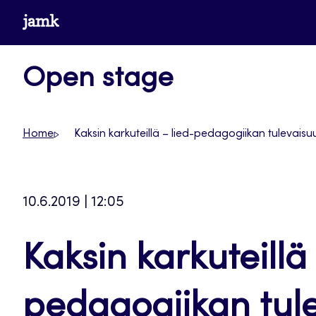
Siirry
www.jamk.fi
suoraan
sisältöön
Open stage
Home
Kaksin karkuteillä – lied-pedagogiikan tulevai
10.6.2019 | 12:05
Kaksin karkuteillä 
pedagogiikan tul