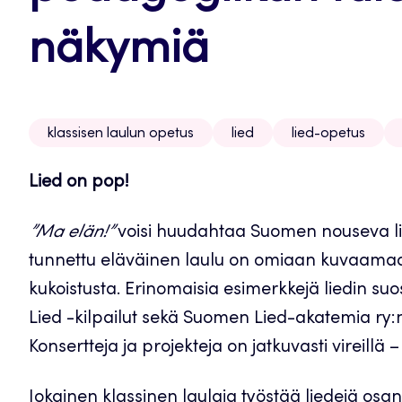
näkymiä
klassisen laulun opetus
lied
lied-opetus
Lied on pop!
”Ma elän!”
voisi huudahtaa Suomen nouseva lie
tunnettu eläväinen laulu on omiaan kuvaamaan
kukoistusta. Erinomaisia esimerkkejä liedin su
Lied -kilpailut sekä Suomen Lied-akatemia ry:n 
Konsertteja ja projekteja on jatkuvasti vireillä – 
Jokainen klassinen laulaja työstää liedejä os