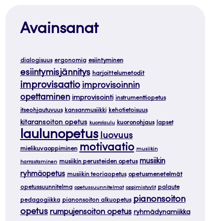
Avainsanat
dialogisuus
ergonomia
esiintyminen
esiintymisjännitys
harjoittelumetodit
improvisaatio
improvisoinnin
opettaminen
improvisointi
instrumenttiopetus
itseohjautuvuus
kansanmusiikki
kehotietoisuus
kitaransoiton opetus
kuoronohjaus
lapset
kuorolaulu
laulunopetus
luovuus
motivaatio
mielikuvaoppiminen
musiikin
musiikin
musiikin perusteiden opetus
harrastaminen
ryhmäopetus
musiikin teoriaopetus
opetusmenetelmät
opetussuunnitelma
palaute
opetussuunnitelmat
oppimistyylit
pianonsoiton
pedagogiikka
pianonsoiton alkuopetus
opetus
rumpujensoiton opetus
ryhmädynamiikka