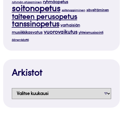
ryhmäopetus
ryhmän ohjaaminen
soitonopetus
säveltäminen
soitonoppiminen
taiteen perusopetus
tanssinopetus
varhaisiän
vuorovaikutus
musiikkikasvatus
yhteismusisointi
äänenkäyttö
Arkistot
Arkistot