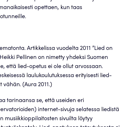
manaikaisesti opettaen, kun taas
otunneille.
ematonta. Artikkelissa vuodelta 2011 ”Lied on
ja Heikki Pellinen on nimetty yhdeksi Suomen
lle, että lied-opetus ei ole ollut arvossaan.
keisessä laulukoulutuksessa erityisesti lied-
ut vähän. (Aura 2011.)
aa tarinaansa se, että useiden eri
ervatorioiden) internet-sivuja selatessa liedistä
 musiikkioppilaitosten sivuilta löytyy