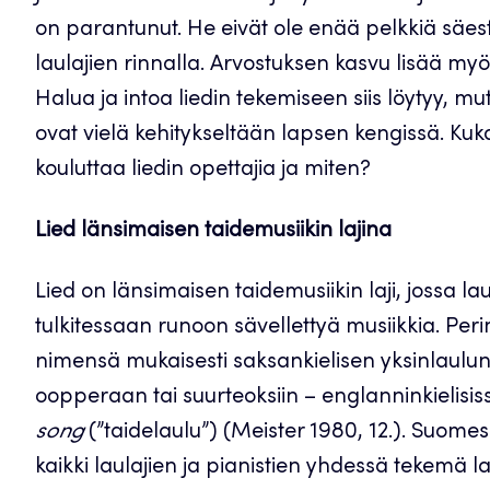
on parantunut. He eivät ole enää pelkkiä säes
laulajien rinnalla. Arvostuksen kasvu lisää myö
Halua ja intoa liedin tekemiseen siis löytyy, m
ovat vielä kehitykseltään lapsen kengissä. Kuka
kouluttaa liedin opettajia ja miten?
Lied
länsimaisen taidemusiikin lajina
Lied on länsimaisen taidemusiikin laji, jossa lau
tulkitessaan runoon sävellettyä musiikkia. Perint
nimensä mukaisesti saksankielisen yksinlaulun ni
oopperaan tai suurteoksiin – englanninkielis
song
(”taidelaulu”) (Meister 1980, 12.). Suome
kaikki laulajien ja pianistien yhdessä tekemä la