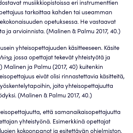
ostavat musiikkiopistoissa eri instrumenttien
isopettajuus tarkoittaa kahden tai useamman
ihekokonaisuuden opetuksessa. He vastaavat
a ja arvioinnista. (Malinen & Palmu 2017, 40.)
sein yhteisopettajuuden käsitteeseen. Käsite
hing
, jossa opettajat tekevät yhteistyötä ja
.) Malinen ja Palmu (2017, 40) kuitenkin
sopettajuus eivät olisi rinnastettavia käsitteitä,
öskentelytapoihin, joita yhteisopettajuutta
dyksi. (Malinen & Palmu 2017, 40.)
isopettajuutta, että samanaikaisopettajuutta
ettajan yhteistyönä. Esimerkkinä opettajat
 duojen kokoonpanot ja esitettävän ohjelmiston.