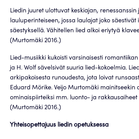
Liedin juuret ulottuvat keskiajan, renessanssi
lauluperinteiseen, jossa laulajat joko säestivät
säestyksellä. Vähitellen lied alkoi eriytyä klavee
(Murtomäki 2016.)
Lied-musiikki kukoisti varsinaisesti romantiikan
ja H. Wolf sävelsivät suuria lied-kokoelmia. Lie
arkipakoisesta runoudesta, jota loivat runsaas
Eduard Mörike. Veijo Murtomäki mainitseekin a
ominaispiirteiksi mm. luonto- ja rakkausaiheet 
(Murtomäki 2016.)
Yhteisopettajuus liedin opetuksessa