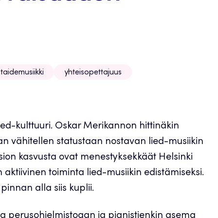
taidemusiikki
yhteisopettajuus
d-kulttuuri. Oskar Merikannon hittinäkin
 vähitellen statustaan nostavan lied-musiikin
osion kasvusta ovat menestyksekkäät Helsinki
aktiivinen toiminta lied-musiikin edistämiseksi.
pinnan alla siis kuplii.
ana perusohjelmistoaan ja pianistienkin asema