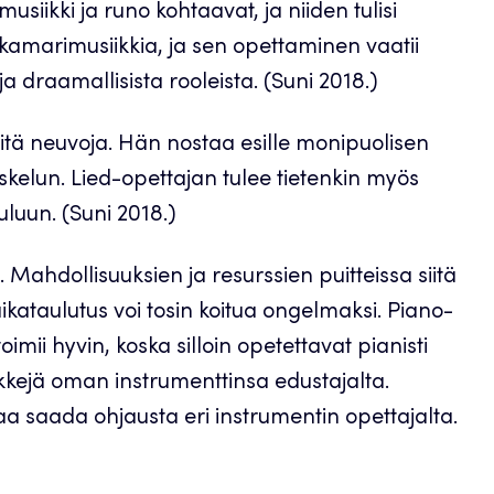
musiikki ja runo kohtaavat, ja niiden tulisi
kamarimusiikkia, ja sen opettaminen vaatii
ja draamallisista rooleista. (Suni 2018.)
eitä neuvoja. Hän nostaa esille monipuolisen
iskelun. Lied-opettajan tulee tietenkin myös
uluun. (Suni 2018.)
Mahdollisuuksien ja resurssien puitteissa siitä
ataulutus voi tosin koitua ongelmaksi. Piano-
ii hyvin, koska silloin opetettavat pianisti
kkejä oman instrumenttinsa edustajalta.
vaa saada ohjausta eri instrumentin opettajalta.