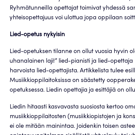
Ryhmätunneilla opettajat toimivat yhdessä sa
yhteisopettajuus voi ulottua jopa oppilaan soitt
Lied-opetus nykyisin
Lied-opetuksen tilanne on ollut vuosia hyvin ol
uhanalainen laji!” lied-pianisti ja lied-opetta
harvoista lied-opettajista. Artikkelista tulee esi
Musiikkioppilaitoksissa on säästetty oopperakes
opetuksessa. Liedin opettajia ja esittäjiä on oll
Liedin hitaasti kasvavasta suosiosta kertoo om
musiikkioppilaitosten (musiikkiopistojen ja kons
ei ole mitään mainintaa. Joidenkin toisen asteen