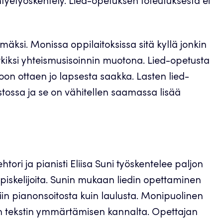
htyetyöskentely. Lied-opetuksen toteutuksesta ei
äksi. Monissa oppilaitoksissa sitä kyllä jonkin
rkiksi yhteismusisoinnin muotona. Lied-opetusta
oon ottaen jo lapsesta saakka. Lasten lied-
stossa ja se on vähitellen saamassa lisää
ori ja pianisti Eliisa Suni työskentelee paljon
opiskelijoita. Sunin mukaan liedin opettaminen
niin pianonsoitosta kuin laulusta. Monipuolinen
in tekstin ymmärtämisen kannalta. Opettajan