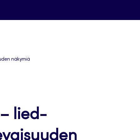
suuden näkymiä
– lied-
evaisuuden