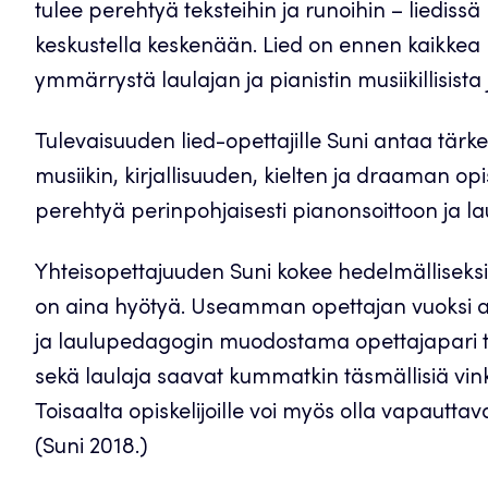
tulee perehtyä teksteihin ja runoihin – liedissä 
keskustella keskenään. Lied on ennen kaikkea 
ymmärrystä laulajan ja pianistin musiikillisista 
Tulevaisuuden lied-opettajille Suni antaa tärk
musiikin, kirjallisuuden, kielten ja draaman op
perehtyä perinpohjaisesti pianonsoittoon ja la
Yhteisopettajuuden Suni kokee hedelmälliseksi. 
on aina hyötyä. Useamman opettajan vuoksi aik
ja laulupedagogin muodostama opettajapari toim
sekä laulaja saavat kummatkin täsmällisiä vin
Toisaalta opiskelijoille voi myös olla vapautta
(Suni 2018.)