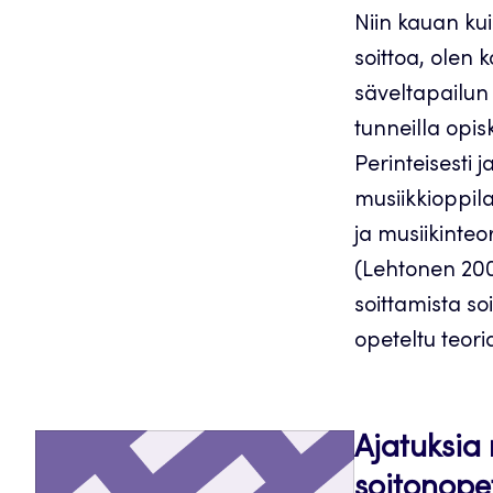
Niin kauan kui
soittoa, olen 
säveltapailun
tunneilla opis
Perinteisesti
musiikkioppila
ja musiikinteo
(Lehtonen 2004
soittamista so
opeteltu teori
Ajatuksia
soitonope