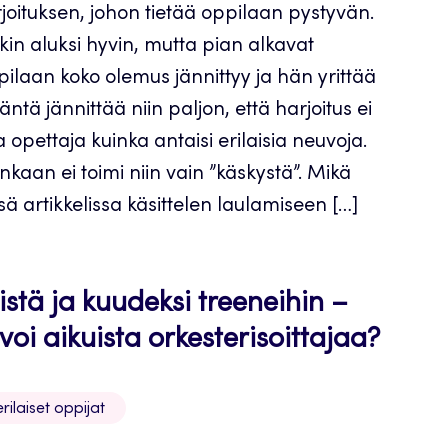
joituksen, johon tietää oppilaan pystyvän.
in aluksi hyvin, mutta pian alkavat
ilaan koko olemus jännittyy ja hän yrittää
äntä jännittää niin paljon, että harjoitus ei
a opettaja kuinka antaisi erilaisia neuvoja.
aan ei toimi niin vain ”käskystä”. Mikä
ä artikkelissa käsittelen laulamiseen […]
öistä ja kuudeksi treeneihin –
oi aikuista orkesterisoittajaa?
ilaiset oppijat