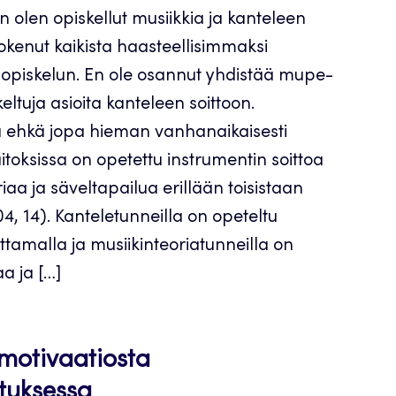
n olen opiskellut musiikkia ja kanteleen
kokenut kaikista haasteellisimmaksi
 opiskelun. En ole osannut yhdistää mupe-
keltuja asioita kanteleen soittoon.
 ja ehkä jopa hieman vanhanaikaisesti
itoksissa on opetettu instrumentin soittoa
riaa ja säveltapailua erillään toisistaan
, 14). Kanteletunneilla on opeteltu
ittamalla ja musiikinteoriatunneilla on
aa ja […]
 motivaatiosta
tuksessa