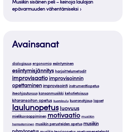
Musiikin sisäinen peli – keinoja laulajan
epävarmuuden vähentämiseksi
Avainsanat
dialogisuus
ergonomia
esiintyminen
esiintymisjännitys
harjoittelumetodit
improvisaatio
improvisoinnin
opettaminen
improvisointi
instrumenttiopetus
itseohjautuvuus
kansanmusiikki
kehotietoisuus
kitaransoiton opetus
kuoronohjaus
lapset
kuorolaulu
laulunopetus
luovuus
motivaatio
mielikuvaoppiminen
musiikin
musiikin
musiikin perusteiden opetus
harrastaminen
ryhmäopetus
musiikin teoriaopetus