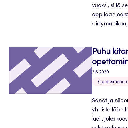
vuoksi, sillä 
oppilaan edis
siirtymäaikaa,
Puhu kitar
opettamin
2.6.2020
Opetusmenete
Sanat ja niide
yhdistellään l
kieli, joka ko