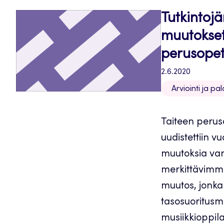
Tutkintojä
muutokset
perusopet
2.6.2020
Arviointi ja pa
Taiteen peru
uudistettiin v
muutoksia vanh
merkittävimmi
muutos, jonka
tasosuoritusmal
musiikkioppilai