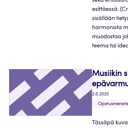
sekä erilaisist
esittäessä. (Cr
sisällään tiet
harmonista ma
muodostaa joki
teema tai idea
Musiikin s
epävarmu
2.6.2020
Opetusmenete
Tässäpä kuva 