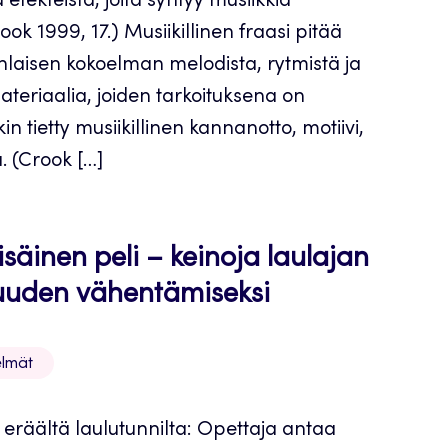
a efekteistä, joita syntyy musiikkia
ook 1999, 17.) Musiikillinen fraasi pitää
ynlaisen kokoelman melodista, rytmistä ja
teriaalia, joiden tarkoituksena on
n tietty musiikillinen kannanotto, motiivi,
. (Crook […]
isäinen peli – keinoja laulajan
uden vähentämiseksi
lmät
eräältä laulutunnilta: Opettaja antaa