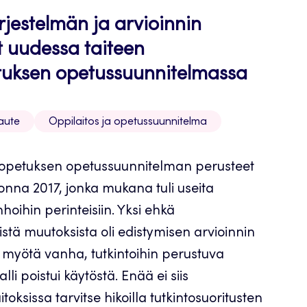
rjestelmän ja arvioinnin
 uudessa taiteen
uksen opetussuunnitelmassa
laute
Oppilaitos ja opetussuunnitelma
sopetuksen opetussuunnitelman perusteet
uonna 2017, jonka mukana tuli useita
oihin perinteisiin. Yksi ehkä
stä muutoksista oli edistymisen arvioinnin
 myötä vanha, tutkintoihin perustuva
li poistui käytöstä. Enää ei siis
toksissa tarvitse hikoilla tutkintosuoritusten