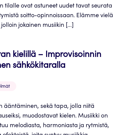
sen tilalle ovat astuneet uudet tavat seurata
tymistä soitto-opinnoissaan. Elämme vielä
 jolloin jokainen musiikin […]
an kielillä – Improvisoinnin
en sähkökitaralla
lmät
n ääntäminen, sekä tapa, jolla niitä
auseiksi, muodostavat kielen. Musiikki on
ostuu melodiasta, harmoniasta ja rytmistä,