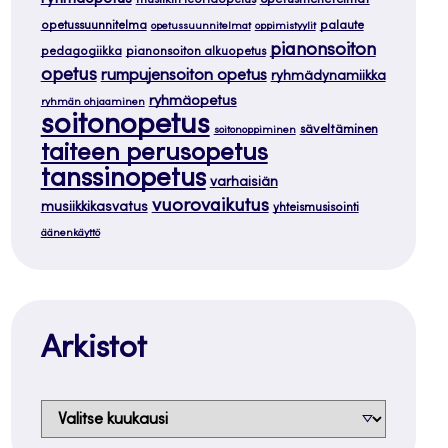
opetusmenetelmät
opetussuunnitelma
palaute
opetussuunnitelmat
oppimistyylit
pianonsoiton
pedagogiikka
pianonsoiton alkuopetus
opetus
rumpujensoiton opetus
ryhmädynamiikka
ryhmäopetus
ryhmän ohjaaminen
soitonopetus
säveltäminen
soitonoppiminen
taiteen perusopetus
tanssinopetus
varhaisiän
vuorovaikutus
musiikkikasvatus
yhteismusisointi
äänenkäyttö
Arkistot
Arkistot