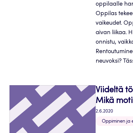
oppilaalle har
Oppilas tekeek
vaikeudet. Opp
aivan liikaa. H
onnistu, vaikk
Rentoutuminenk
neuvoksi? Täss
Viideltä t
Mikä motiv
2.6.2020
Oppiminen ja er