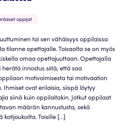
ilaiset oppijat
uuttuminen tai sen vähäisyys oppilaissa
la tilanne opettajalle. Toisaalta se on myös
kiskella omaa opettajuuttaan. Opettajalla
i herätä innostus siitä, että saa
 oppilaan motivoimisesta tai motivaation
 Ihmiset ovat erilaisia, siispä löytyy
ajia siinä kuin oppilaitakin. Jotkut oppilaat
altavan määrän kannustusta, sekä
ä kotijoukoilta. Toisille […]