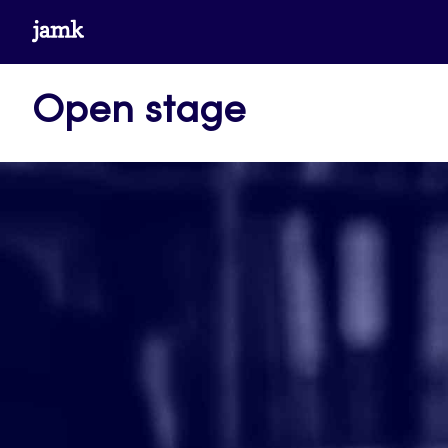
Siirry
www.jamk.fi
suoraan
sisältöön
Open stage