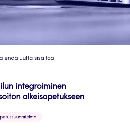
ta enää uutta sisältöä
ilun integroiminen
soiton alkeisopetukseen
opetussuunnitelma