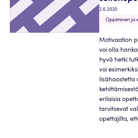
2.6.2020
Oppiminen ja er
Motivaation p
voi olla hanka
hyvä hetki tut
voi esimerkiks
lisähaastetta
kehittämisestä.
erilaisia opett
tarvitsevat v
opettajilta, ett