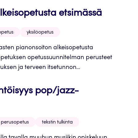
alkeisopetusta etsimässä
opetus
yksilöopetus
lasten pianonsoiton alkeisopetusta
opetuksen opetussuunnitelman perusteet
ksen ja terveen itsetunnon...
lähtöisyys pop/jazz-
n perusopetus
tekstin tulkinta