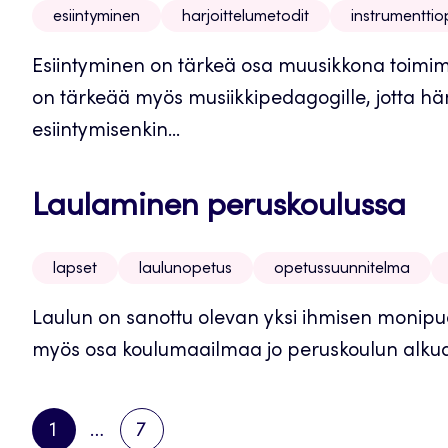
esiintyminen
harjoittelumetodit
instrumenttio
Esiintyminen on tärkeä osa muusikkona toimimi
on tärkeää myös musiikkipedagogille, jotta hän 
esiintymisenkin...
Laulaminen peruskoulussa
lapset
laulunopetus
opetussuunnitelma
Laulun on sanottu olevan yksi ihmisen monipuoli
myös osa koulumaailmaa jo peruskoulun alkuajoi
1
…
7
PAGE
PAGE
NEXT