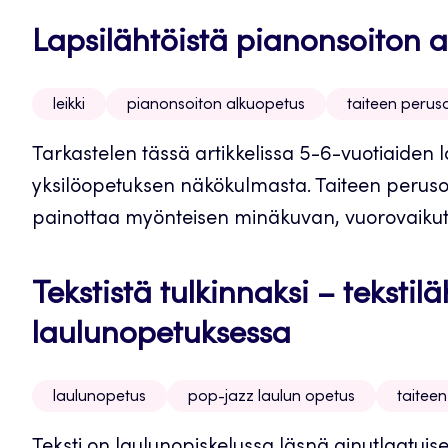
Lapsilähtöistä pianonsoiton 
leikki
pianonsoiton alkuopetus
taiteen perus
Tarkastelen tässä artikkelissa 5-6-vuotiaiden 
yksilöopetuksen näkökulmasta. Taiteen perus
painottaa myönteisen minäkuvan, vuorovaikutu
Tekstistä tulkinnaksi – teksti
laulunopetuksessa
laulunopetus
pop-jazz laulun opetus
taitee