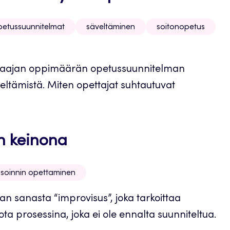
petussuunnitelmat
säveltäminen
soitonopetus
 laajan oppimäärän opetussuunnitelman
äveltämistä. Miten opettajat suhtautuvat
n keinona
isoinnin opettaminen
an sanasta “improvisus”, joka tarkoittaa
a prosessina, joka ei ole ennalta suunniteltua.