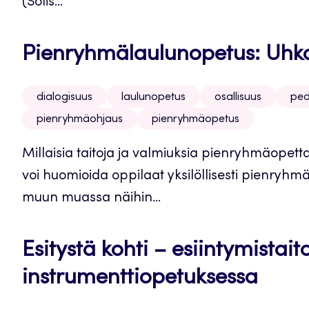
(Solis...
Pienryhmälaulunopetus: Uhka
dialogisuus
laulunopetus
osallisuus
ped
pienryhmäohjaus
pienryhmäopetus
Millaisia taitoja ja valmiuksia pienryhmäopett
voi huomioida oppilaat yksilöllisesti pienry
muun muassa näihin...
Esitystä kohti – esiintymista
instrumenttiopetuksessa