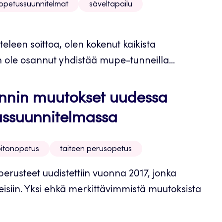
opetussuunnitelmat
säveltapailu
teleen soittoa, olen kokenut kaikista
n ole osannut yhdistää mupe-tunneilla...
oinnin muutokset uudessa
ussuunnitelmassa
oitonopetus
taiteen perusopetus
rusteet uudistettiin vuonna 2017, jonka
isiin. Yksi ehkä merkittävimmistä muutoksista