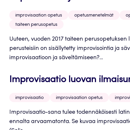
improvisaation opetus
opetusmenetelmät
o
taiteen perusopetus
Uuteen, vuoden 2017 taiteen perusopetuksen
perusteisiin on sisällytetty improvisointia ja s
improvisaatioon ja säveltämiseen?...
Improvisaatio luovan ilmaisu
improvisaatio
improvisaation opetus
improv
Improvisaatio-sana tulee todennäköisesti latin
ennalta arvaamatonta. Se kuvaa improvisaatiot