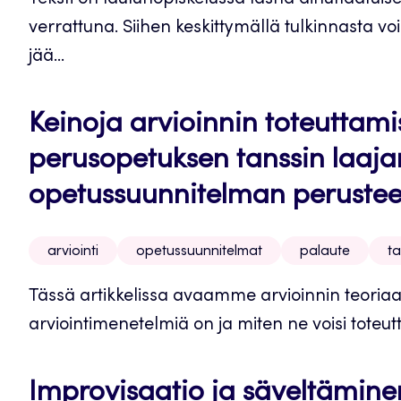
Teksti on laulunopiskelussa läsnä ainutlaatuis
verrattuna. Siihen keskittymällä tulkinnasta voi
jää...
Keinoja arvioinnin toteuttami
perusopetuksen tanssin laaj
opetussuunnitelman perustee
arviointi
opetussuunnitelmat
palaute
t
Tässä artikkelissa avaamme arvioinnin teoriaa 
arviointimenetelmiä on ja miten ne voisi toteutt
Improvisaatio ja säveltämine