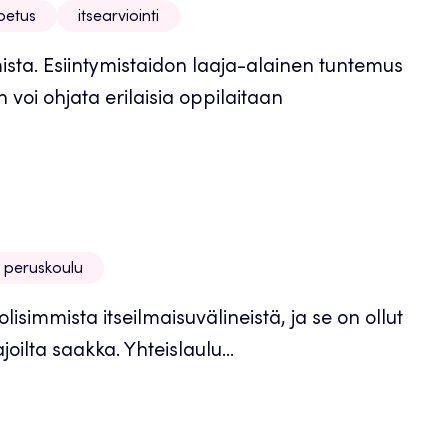
petus
itsearviointi
sta. Esiintymistaidon laaja-alainen tuntemus
voi ohjata erilaisia oppilaitaan
peruskoulu
simmista itseilmaisuvälineistä, ja se on ollut
lta saakka. Yhteislaulu...