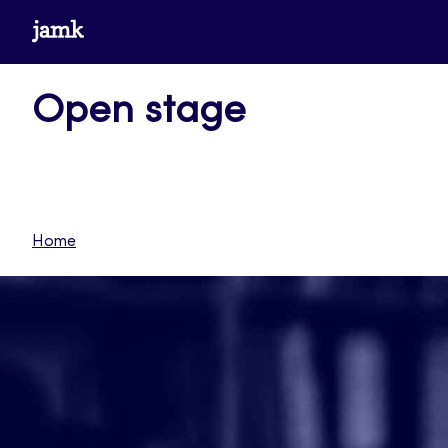
Siirry
www.jamk.fi
suoraan
sisältöön
Open stage
Home