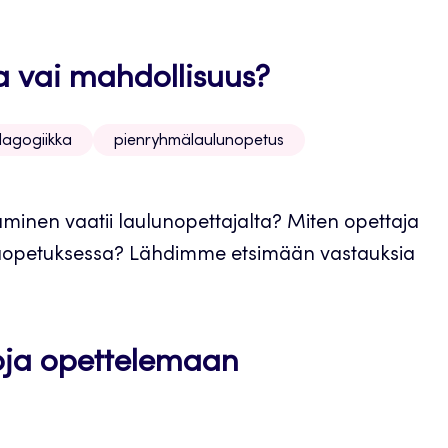
 vai mahdollisuus?
agogiikka
pienryhmälaulunopetus
aminen vaatii laulunopettajalta? Miten opettaja
hmäopetuksessa? Lähdimme etsimään vastauksia
itoja opettelemaan