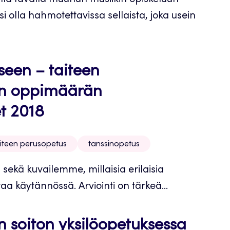
ella tavalla muuhun musiikin opiskeluun
si olla hahmotettavissa sellaista, joka usein
seen – taiteen
an oppimäärän
t 2018
aiteen perusopetus
tanssinopetus
sekä kuvailemme, millaisia erilaisia
aa käytännössä. Arviointi on tärkeä...
n soiton yksilöopetuksessa