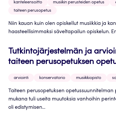
kanteleensoitto
musiikin perusteiden opetus
taiteen perusopetus
Niin kauan kuin olen opiskellut musiikkia ja kan
haasteellisimmaksi säveltapailun opiskelun. E
Tutkintojärjestelmän ja arvi
taiteen perusopetuksen opet
arviointi
konservatorio
musiikkiopisto
s
Taiteen perusopetuksen opetussuunnitelman pe
mukana tuli useita muutoksia vanhoihin perinte
oli edistymisen...