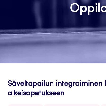
Oppila
Säveltapailun integroiminen 
alkeisopetukseen