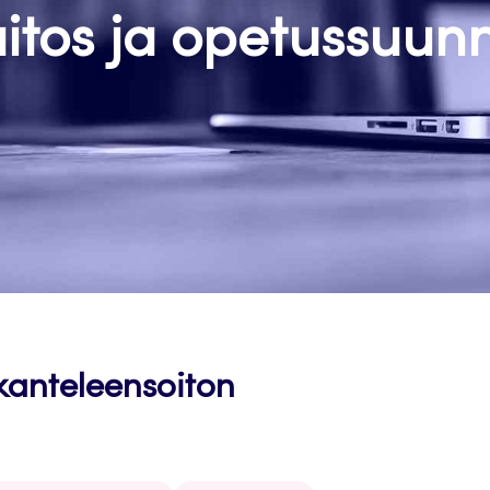
itos ja opetussuun
kanteleensoiton