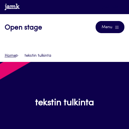
Siirry
www.jamk.fi
Journals
suoraan
sisältöön
Open stage
Menu
Home
tekstin tulkinta
tekstin tulkinta