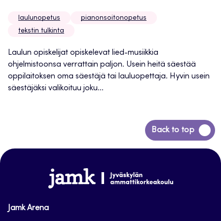
laulunopetus
pianonsoitonopetus
tekstin tulkinta
Laulun opiskelijat opiskelevat lied-musiikkia
ohjelmistoonsa verrattain paljon. Usein heitä säestää
oppilaitoksen oma säestäjä tai lauluopettaja. Hyvin usein
säestäjäksi valikoituu joku...
Siirry
Back to top
takaisin
sivun
alkuun
www.jamk.fi
Jamk Arena