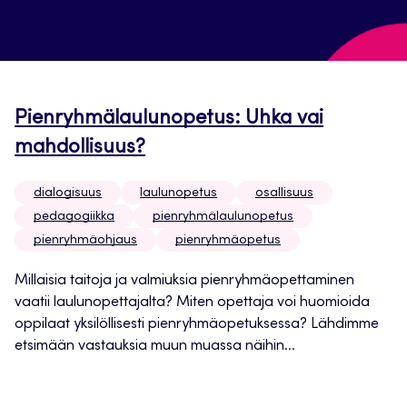
Pienryhmälaulunopetus: Uhka vai
mahdollisuus?
dialogisuus
laulunopetus
osallisuus
pedagogiikka
pienryhmälaulunopetus
pienryhmäohjaus
pienryhmäopetus
Millaisia taitoja ja valmiuksia pienryhmäopettaminen
vaatii laulunopettajalta? Miten opettaja voi huomioida
oppilaat yksilöllisesti pienryhmäopetuksessa? Lähdimme
etsimään vastauksia muun muassa näihin...