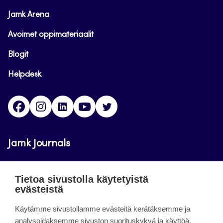
Jamk Arena
Avoimet oppimateriaalit
Blogit
Helpdesk
Facebook
Instagram
LinkedIn
Youtube
Twitter
Jamk Journals
Jamkin verkkolehdet ovat julkisia ja maksuttomasti
Tietoa sivustolla käytetyistä
luettavissa. Verkkolehtien tarkoituksena on tukea
evästeistä
opetusta sekä tutkimus-, kehitys- ja
Käytämme sivustollamme evästeitä kerätäksemme ja
innovaatiotoimintaa.
analysoidaksemme sivuston suorituskykyä ja käyttöä,