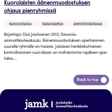
Kuorolaisten äänenmuodostuksen
ohjaus pienryhmissä
kuoronohjaus
laulunopetus
pienryhmäohjaus
Kirjoittaja: Ossi Jauhiainen 2012, Savonia-
ammattikorkeakoulu. Äänenmuodostuksen opettaminen
suurelle ryhmälle on haaste. Jokaisen henkilökohtainen
kontrolloiminen vuorollaan on mahdotonta rajallisen ajan
takia....
Siirry
Back to top
takaisin
sivun
alkuun
www.jamk.fi