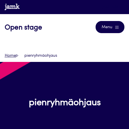
Siirry
www.jamk.fi
Journals
suoraan
sisältöön
Open stage
Menu
Home
pienryhmäohjaus
pienryhmäohjaus