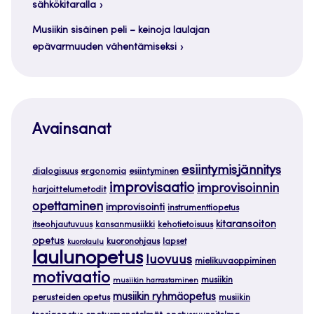
sähkökitaralla
Musiikin sisäinen peli – keinoja laulajan
epävarmuuden vähentämiseksi
Avainsanat
esiintymisjännitys
dialogisuus
ergonomia
esiintyminen
improvisaatio
improvisoinnin
harjoittelumetodit
opettaminen
improvisointi
instrumenttiopetus
kitaransoiton
itseohjautuvuus
kansanmusiikki
kehotietoisuus
opetus
kuoronohjaus
lapset
kuorolaulu
laulunopetus
luovuus
mielikuvaoppiminen
motivaatio
musiikin
musiikin harrastaminen
musiikin ryhmäopetus
perusteiden opetus
musiikin