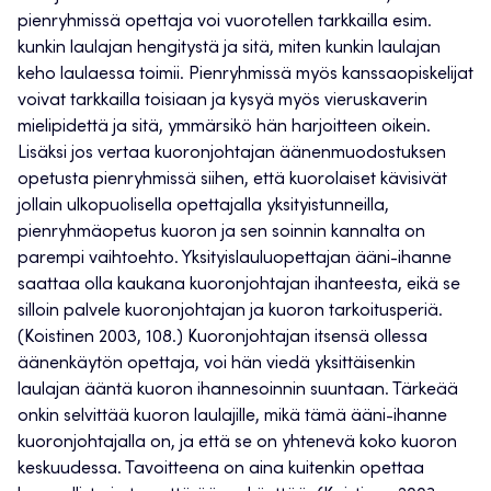
pienryhmissä opettaja voi vuorotellen tarkkailla esim.
kunkin laulajan hengitystä ja sitä, miten kunkin laulajan
keho laulaessa toimii. Pienryhmissä myös kanssaopiskelijat
voivat tarkkailla toisiaan ja kysyä myös vieruskaverin
mielipidettä ja sitä, ymmärsikö hän harjoitteen oikein.
Lisäksi jos vertaa kuoronjohtajan äänenmuodostuksen
opetusta pienryhmissä siihen, että kuorolaiset kävisivät
jollain ulkopuolisella opettajalla yksityistunneilla,
pienryhmäopetus kuoron ja sen soinnin kannalta on
parempi vaihtoehto. Yksityislauluopettajan ääni-ihanne
saattaa olla kaukana kuoronjohtajan ihanteesta, eikä se
silloin palvele kuoronjohtajan ja kuoron tarkoitusperiä.
(Koistinen 2003, 108.) Kuoronjohtajan itsensä ollessa
äänenkäytön opettaja, voi hän viedä yksittäisenkin
laulajan ääntä kuoron ihannesoinnin suuntaan. Tärkeää
onkin selvittää kuoron laulajille, mikä tämä ääni-ihanne
kuoronjohtajalla on, ja että se on yhtenevä koko kuoron
keskuudessa. Tavoitteena on aina kuitenkin opettaa