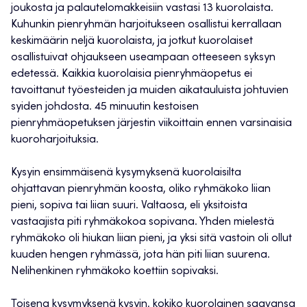
joukosta ja palautelomakkeisiin vastasi 13 kuorolaista.
Kuhunkin pienryhmän harjoitukseen osallistui kerrallaan
keskimäärin neljä kuorolaista, ja jotkut kuorolaiset
osallistuivat ohjaukseen useampaan otteeseen syksyn
edetessä. Kaikkia kuorolaisia pienryhmäopetus ei
tavoittanut työesteiden ja muiden aikatauluista johtuvien
syiden johdosta. 45 minuutin kestoisen
pienryhmäopetuksen järjestin viikoittain ennen varsinaisia
kuoroharjoituksia.
Kysyin ensimmäisenä kysymyksenä kuorolaisilta
ohjattavan pienryhmän koosta, oliko ryhmäkoko liian
pieni, sopiva tai liian suuri. Valtaosa, eli yksitoista
vastaajista piti ryhmäkokoa sopivana. Yhden mielestä
ryhmäkoko oli hiukan liian pieni, ja yksi sitä vastoin oli ollut
kuuden hengen ryhmässä, jota hän piti liian suurena.
Nelihenkinen ryhmäkoko koettiin sopivaksi.
Toisena kysymyksenä kysyin, kokiko kuorolainen saavansa