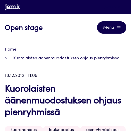
Siirry
www.jamk.fi
Journals
suoraan
sisältöön
Open stage
Menu
Home
Kuorolaisten äänenmuodostuksen ohjaus pienryhmissä
18.12.2012 | 11:06
Kuorolaisten
äänenmuodostuksen ohjaus
pienryhmissä
kuoronohjaus
laulunopetus
pienryhmäohjaus