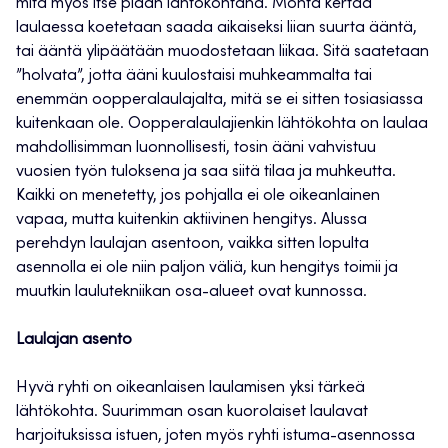
mitä myös itse pidän lähtökohtana. Monta kertaa
laulaessa koetetaan saada aikaiseksi liian suurta ääntä,
tai ääntä ylipäätään muodostetaan liikaa. Sitä saatetaan
”holvata”, jotta ääni kuulostaisi muhkeammalta tai
enemmän oopperalaulajalta, mitä se ei sitten tosiasiassa
kuitenkaan ole. Oopperalaulajienkin lähtökohta on laulaa
mahdollisimman luonnollisesti, tosin ääni vahvistuu
vuosien työn tuloksena ja saa siitä tilaa ja muhkeutta.
Kaikki on menetetty, jos pohjalla ei ole oikeanlainen
vapaa, mutta kuitenkin aktiivinen hengitys. Alussa
perehdyn laulajan asentoon, vaikka sitten lopulta
asennolla ei ole niin paljon väliä, kun hengitys toimii ja
muutkin laulutekniikan osa-alueet ovat kunnossa.
Laulajan asento
Hyvä ryhti on oikeanlaisen laulamisen yksi tärkeä
lähtökohta. Suurimman osan kuorolaiset laulavat
harjoituksissa istuen, joten myös ryhti istuma-asennossa