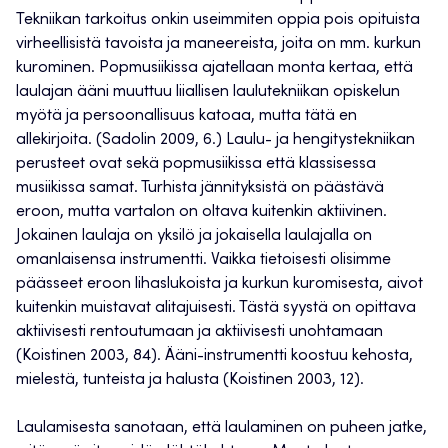
Tekniikan tarkoitus onkin useimmiten oppia pois opituista
virheellisistä tavoista ja maneereista, joita on mm. kurkun
kurominen. Popmusiikissa ajatellaan monta kertaa, että
laulajan ääni muuttuu liiallisen laulutekniikan opiskelun
myötä ja persoonallisuus katoaa, mutta tätä en
allekirjoita. (Sadolin 2009, 6.) Laulu- ja hengitystekniikan
perusteet ovat sekä popmusiikissa että klassisessa
musiikissa samat. Turhista jännityksistä on päästävä
eroon, mutta vartalon on oltava kuitenkin aktiivinen.
Jokainen laulaja on yksilö ja jokaisella laulajalla on
omanlaisensa instrumentti. Vaikka tietoisesti olisimme
päässeet eroon lihaslukoista ja kurkun kuromisesta, aivot
kuitenkin muistavat alitajuisesti. Tästä syystä on opittava
aktiivisesti rentoutumaan ja aktiivisesti unohtamaan
(Koistinen 2003, 84). Ääni-instrumentti koostuu kehosta,
mielestä, tunteista ja halusta (Koistinen 2003, 12).
Laulamisesta sanotaan, että laulaminen on puheen jatke,