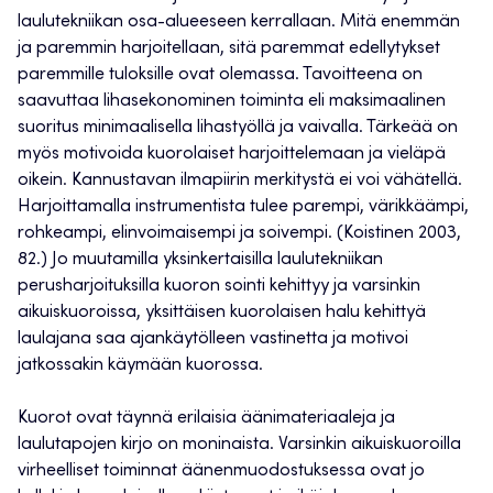
laulutekniikan osa-alueeseen kerrallaan. Mitä enemmän
ja paremmin harjoitellaan, sitä paremmat edellytykset
paremmille tuloksille ovat olemassa. Tavoitteena on
saavuttaa lihasekonominen toiminta eli maksimaalinen
suoritus minimaalisella lihastyöllä ja vaivalla. Tärkeää on
myös motivoida kuorolaiset harjoittelemaan ja vieläpä
oikein. Kannustavan ilmapiirin merkitystä ei voi vähätellä.
Harjoittamalla instrumentista tulee parempi, värikkäämpi,
rohkeampi, elinvoimaisempi ja soivempi. (Koistinen 2003,
82.) Jo muutamilla yksinkertaisilla laulutekniikan
perusharjoituksilla kuoron sointi kehittyy ja varsinkin
aikuiskuoroissa, yksittäisen kuorolaisen halu kehittyä
laulajana saa ajankäytölleen vastinetta ja motivoi
jatkossakin käymään kuorossa.
Kuorot ovat täynnä erilaisia äänimateriaaleja ja
laulutapojen kirjo on moninaista. Varsinkin aikuiskuoroilla
virheelliset toiminnat äänenmuodostuksessa ovat jo