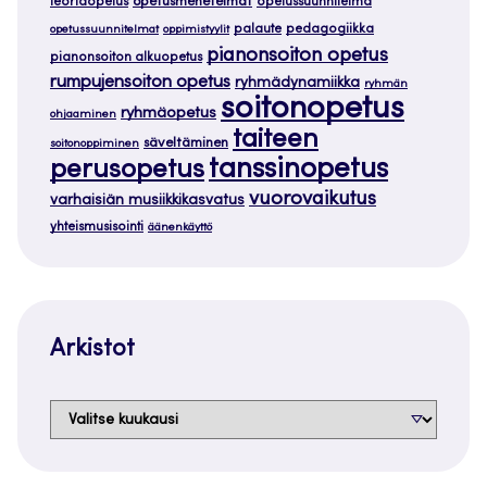
teoriaopetus
opetusmenetelmät
opetussuunnitelma
palaute
pedagogiikka
opetussuunnitelmat
oppimistyylit
pianonsoiton opetus
pianonsoiton alkuopetus
rumpujensoiton opetus
ryhmädynamiikka
ryhmän
soitonopetus
ryhmäopetus
ohjaaminen
taiteen
säveltäminen
soitonoppiminen
tanssinopetus
perusopetus
vuorovaikutus
varhaisiän musiikkikasvatus
yhteismusisointi
äänenkäyttö
Arkistot
Arkistot