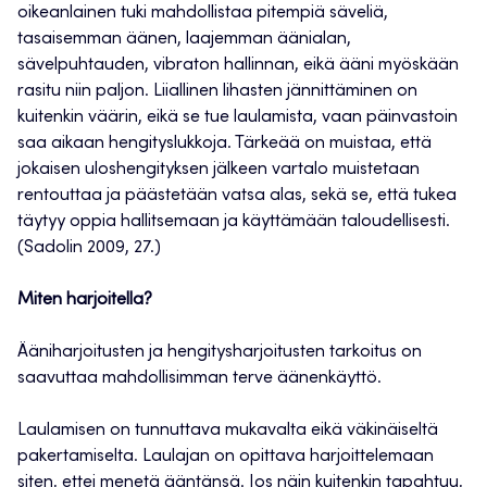
oikeanlainen tuki mahdollistaa pitempiä säveliä,
tasaisemman äänen, laajemman äänialan,
sävelpuhtauden, vibraton hallinnan, eikä ääni myöskään
rasitu niin paljon. Liiallinen lihasten jännittäminen on
kuitenkin väärin, eikä se tue laulamista, vaan päinvastoin
saa aikaan hengityslukkoja. Tärkeää on muistaa, että
jokaisen uloshengityksen jälkeen vartalo muistetaan
rentouttaa ja päästetään vatsa alas, sekä se, että tukea
täytyy oppia hallitsemaan ja käyttämään taloudellisesti.
(Sadolin 2009, 27.)
Miten harjoitella?
Ääniharjoitusten ja hengitysharjoitusten tarkoitus on
saavuttaa mahdollisimman terve äänenkäyttö.
Laulamisen on tunnuttava mukavalta eikä väkinäiseltä
pakertamiselta. Laulajan on opittava harjoittelemaan
siten, ettei menetä ääntänsä. Jos näin kuitenkin tapahtuu,