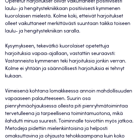
Opetetut harjoitukset olivat vaikuttaneet positiivisesti
laulu- ja hengitystekniikkaan positiivisesti kymmenen
kuorolaisen mielestä. Kolme koki, etteivät harjoitukset
olleet vaikuttaneet merkittävästi suuntaan taikka toiseen
laulu- ja hengitystekniikan saralla.
Kysymykseen, tekevätkö kuorolaiset opetettuja
harjoituksia vapaa-ajallaan, vastattiin seuraavsti:
Vastanneista kymmenen teki harjoituksia jonkin verran.
Kolme ei yhtään ja säännöllisesti harjoituksia ei tehnyt
kukaan.
Viimeisenä kohtana lomakkeessa annoin mahdollisuuden
vapaaseen palautteeseen. Suurin osa
pienryhmäohjauksessa olleista piti pienryhmätoimintaa
tervetulleena ja tarpeellisena toimintamuotona, mikä
ilahdutti minua suuresti. Toiminnalle toivottiin myös jatkoa.
Metodeja pidettiin mielenkiintoisina ja helposti
omaksuttavina ja ohjausta tehokkaampana kuin koko