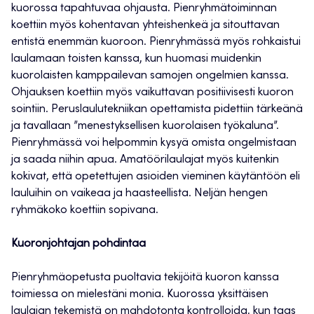
kuorossa tapahtuvaa ohjausta. Pienryhmätoiminnan
koettiin myös kohentavan yhteishenkeä ja sitouttavan
entistä enemmän kuoroon. Pienryhmässä myös rohkaistui
laulamaan toisten kanssa, kun huomasi muidenkin
kuorolaisten kamppailevan samojen ongelmien kanssa.
Ohjauksen koettiin myös vaikuttavan positiivisesti kuoron
sointiin. Peruslaulutekniikan opettamista pidettiin tärkeänä
ja tavallaan ”menestyksellisen kuorolaisen työkaluna”.
Pienryhmässä voi helpommin kysyä omista ongelmistaan
ja saada niihin apua. Amatöörilaulajat myös kuitenkin
kokivat, että opetettujen asioiden vieminen käytäntöön eli
lauluihin on vaikeaa ja haasteellista. Neljän hengen
ryhmäkoko koettiin sopivana.
Kuoronjohtajan pohdintaa
Pienryhmäopetusta puoltavia tekijöitä kuoron kanssa
toimiessa on mielestäni monia. Kuorossa yksittäisen
laulajan tekemistä on mahdotonta kontrolloida, kun taas