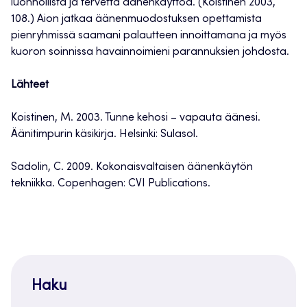
luonnollista ja tervettä äänenkäyttöä. (Koistinen 2003,
108.) Aion jatkaa äänenmuodostuksen opettamista
pienryhmissä saamani palautteen innoittamana ja myös
kuoron soinnissa havainnoimieni parannuksien johdosta.
Lähteet
Koistinen, M. 2003. Tunne kehosi – vapauta äänesi.
Äänitimpurin käsikirja. Helsinki: Sulasol.
Sadolin, C. 2009. Kokonaisvaltaisen äänenkäytön
tekniikka. Copenhagen: CVI Publications.
Haku