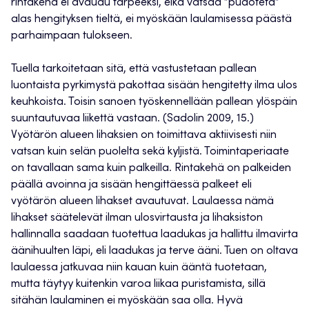
rintakehä ei avaudu tarpeeksi, eikä vatsaa ”pudoteta”
alas hengityksen tieltä, ei myöskään laulamisessa päästä
parhaimpaan tulokseen.
Tuella tarkoitetaan sitä, että vastustetaan pallean
luontaista pyrkimystä pakottaa sisään hengitetty ilma ulos
keuhkoista. Toisin sanoen työskennellään pallean ylöspäin
suuntautuvaa liikettä vastaan. (Sadolin 2009, 15.)
Vyötärön alueen lihaksien on toimittava aktiivisesti niin
vatsan kuin selän puolelta sekä kyljistä. Toimintaperiaate
on tavallaan sama kuin palkeilla. Rintakehä on palkeiden
päällä avoinna ja sisään hengittäessä palkeet eli
vyötärön alueen lihakset avautuvat. Laulaessa nämä
lihakset säätelevät ilman ulosvirtausta ja lihaksiston
hallinnalla saadaan tuotettua laadukas ja hallittu ilmavirta
äänihuulten läpi, eli laadukas ja terve ääni. Tuen on oltava
laulaessa jatkuvaa niin kauan kuin ääntä tuotetaan,
mutta täytyy kuitenkin varoa liikaa puristamista, sillä
sitähän laulaminen ei myöskään saa olla. Hyvä