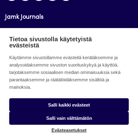
Jamk Journals
Jamkin verkkolehdet ovat julkisia ja maksuttomasti
Tietoa sivustolla käytetyistä
luettavissa. Verkkolehtien tarkoituksena on tukea
evästeistä
opetusta sekä tutkimus-, kehitys- ja
innovaatiotoimintaa.
Käytämme sivustollamme evästeitä kerätäksemme ja
analysoidaksemme sivuston suorituskykyä ja käyttöä,
tarjotaksemme sosiaalisen median ominaisuuksia sekä
About the site
parantaaksemme ja räätälöidäksemme sisältöä ja
mainoksia.
Jamkin verkkolehdet
Saavutettavuusseloste
Salli kaikki evästeet
Tietosuojaseloste
Salli vain välttämätön
Evästeet
Evästeasetukset