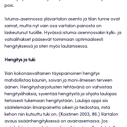
pois.
Istuma-asennossa ylävartalon asento ja tilan tunne ovat
samat, mutta nyt vain osa vartalon painosta on
laskeutunut tuolille. Hyvässä istuma-asennossakin kylki- ja
vatsalihakset pääsevät toimimaan optimaalisesti
hengityksessä ja siten myös laulamisessa.
Hengitys ja tuki
Vain kokonaisvaltainen täysipainoinen hengitys
mahdollistaa kauniin, soivan ja moni-ilmeisen terveen
äänen. Hengitysharjoitusten tehtävänä on vahvistaa
hengityslihaksia, syventää hengitystä ja ohjata laulajaa
tietoisesti tukemaan hengitystään. Laulaja oppii siis
säätelemään ilmanpainetta oikein ja tiedostaa, mitä
kehon niin kutsuttu tuki on. (Koistinen 2003, 86.) Vartalon
avaus sisäänhengityksessä on avainasemassa. Jos