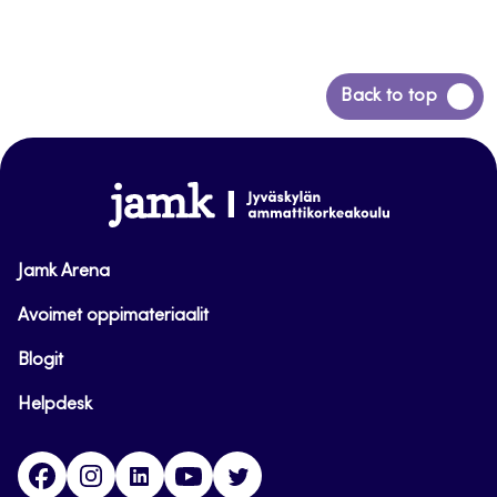
Siirry
Back to top
takaisin
sivun
alkuun
www.jamk.fi
Jamk Arena
Avoimet oppimateriaalit
Blogit
Helpdesk
Facebook
Instagram
LinkedIn
Youtube
Twitter