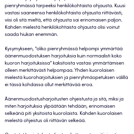
pienryhmässä tarpeeksi henkilökohtaista ohjausta. Kuusi
vastasi saaneensa henkilökohtaista ohjausta riittävästi,
viisi oli sitä mieltä, että ohjausta sai erinomaisen paljon.
Kahden mielestä henkilökohtaista ohjausta olisi voinut
saada hiukan enemmän.
Kysymykseen, ”oliko pienryhmässä helpompi ymmärtää
äänenmuodostuksen harjoituksia kuin normaalisti koko
kuoron harjoituksissa” kaksitoista vastasi ymmärtämisen
olleen merkittävästi helpompaa. Yhden kuorolaisen
mielestä kuoroharjoituksien ja pienryhmäopetuksen välillä
ei tässä kohdassa ollut merkittävää eroa.
Äänenmuodostusharjoitusten ohjeistusta ja sitä, miksi ja
miten harjoituksia ylipäätään tehdään, erinomaisen
selkeänä piti yksitoista kuorolaista. Kahden kuorolaisen
mielestä ohjeistus oli riittävän selkeää.