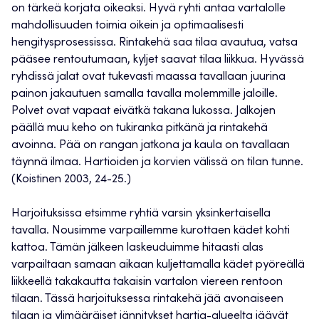
on tärkeä korjata oikeaksi. Hyvä ryhti antaa vartalolle
mahdollisuuden toimia oikein ja optimaalisesti
hengitysprosessissa. Rintakehä saa tilaa avautua, vatsa
pääsee rentoutumaan, kyljet saavat tilaa liikkua. Hyvässä
ryhdissä jalat ovat tukevasti maassa tavallaan juurina
painon jakautuen samalla tavalla molemmille jaloille.
Polvet ovat vapaat eivätkä takana lukossa. Jalkojen
päällä muu keho on tukiranka pitkänä ja rintakehä
avoinna. Pää on rangan jatkona ja kaula on tavallaan
täynnä ilmaa. Hartioiden ja korvien välissä on tilan tunne.
(Koistinen 2003, 24-25.)
Harjoituksissa etsimme ryhtiä varsin yksinkertaisella
tavalla. Nousimme varpaillemme kurottaen kädet kohti
kattoa. Tämän jälkeen laskeuduimme hitaasti alas
varpailtaan samaan aikaan kuljettamalla kädet pyöreällä
liikkeellä takakautta takaisin vartalon viereen rentoon
tilaan. Tässä harjoituksessa rintakehä jää avonaiseen
tilaan ja ylimääräiset jännitykset hartia-alueelta jäävät