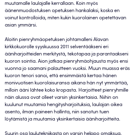
muutamalle laulajalle kerrallaan. Koin myös
äänenmuodostuksen opetuksen hankalaksi, koska en
voinut kontrolloida, miten kukin kuorolainen opetettavan
asian ymmärsi.
Aloitin pienryhmäopetuksen johtamalleni Alavan
kirkkokuorolle syyskuussa 2011 selventääkseni eri
ääniharjoitteiden merkitystä, tekotapaa ja parantaakseni
kuoron sointia. Aion jatkaa pienryhmäohjausta myös ensi
vuonna jo saamani palautteen vuoksi. Muun muassa eräs
kuoron tenori sanoi, että ensimmäistä kertaa hänen
monivuotisen kuorolaisuransa aikana hän nyt ymmärtää,
milloin ääni lähtee koko kropasta. Harjoitteet pienryhmille
näin alussa ovat olleet varsin yksinkertaisia. Niihin on
kuulunut muutamia hengitysharjoituksia, laulajan oikea
asento, ilman paineen hallinta, niin sanotun tuen
löytämistä ja muutamia yksinkertaisia ääniharjoitteita.
Suurin osa laulutekniikasta on varsin helppo omaksua.