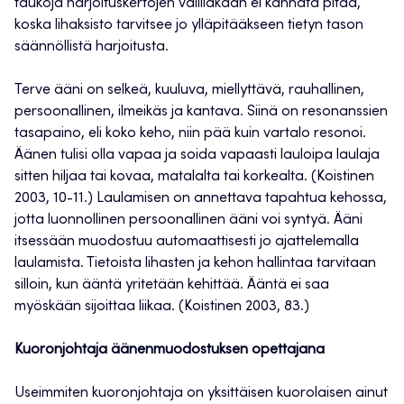
taukoja harjoituskertojen välilläkään ei kannata pitää,
koska lihaksisto tarvitsee jo ylläpitääkseen tietyn tason
säännöllistä harjoitusta.
Terve ääni on selkeä, kuuluva, miellyttävä, rauhallinen,
persoonallinen, ilmeikäs ja kantava. Siinä on resonanssien
tasapaino, eli koko keho, niin pää kuin vartalo resonoi.
Äänen tulisi olla vapaa ja soida vapaasti lauloipa laulaja
sitten hiljaa tai kovaa, matalalta tai korkealta. (Koistinen
2003, 10-11.) Laulamisen on annettava tapahtua kehossa,
jotta luonnollinen persoonallinen ääni voi syntyä. Ääni
itsessään muodostuu automaattisesti jo ajattelemalla
laulamista. Tietoista lihasten ja kehon hallintaa tarvitaan
silloin, kun ääntä yritetään kehittää. Ääntä ei saa
myöskään sijoittaa liikaa. (Koistinen 2003, 83.)
Kuoronjohtaja äänenmuodostuksen opettajana
Useimmiten kuoronjohtaja on yksittäisen kuorolaisen ainut