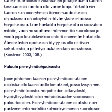
kullekin kuorolaiselle vakiintuneet ja ikäjakauma kuoron
keskuudessa saattaa olla varsin laaja. Tärkeää niin
kuoron kuin pienryhmien äänenmuodostuksen
ohjauksessa on pitäytyä riittävän yksinkertaisissa
harjoituksissa. Liian hankalilla harjoituksilla ei saavuteta
mitään, vaan ne saattavat hämmentää kuorolaisia ja
viedä jopa laulutekniikkaa entistä enemmän hakoteille.
Äänenkäytön opetuksen täytyy siis olla riittävän
selkokielistä ja pitäytyä laulutekniikan perusteissa.
(Koistinen 2003, 105.)
Palaute pienryhmäohjauksesta
Jaoin johtamani kuoron pienryhmäopetukseen
osallistuneille kuorolaisille lomakkeet, joissa kysyin mm.
pienryhmän koosta, harjoitteiden selkeydestä,
hyödyllisyydestä sekä mahdollisuuden vapaaseen
palautteeseen. Pienryhmäopetukseen osallistui noin
parikymmentä henkilöä kolmenkymmenen kuorolaisen