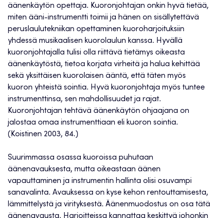
äänenkäytön opettaja. Kuoronjohtajan onkin hyvä tietää,
miten ääni-instrumentti toimii ja hänen on sisällytettävä
peruslaulutekniikan opettaminen kuoroharjoituksiin
yhdessä musikaalisen kuorolaulun kanssa. Hyvällä
kuoronjohtajalla tulisi olla riittävä tietämys oikeasta
äänenkäytöstä, tietoa korjata virheitä ja halua kehittää
sekä yksittäisen kuorolaisen ääntä, että täten myös
kuoron yhteistä sointia. Hyvä kuoronjohtaja myös tuntee
instrumenttinsa, sen mahdollisuudet ja rajat.
Kuoronjohtajan tehtävä äänenkäytön ohjaajana on
jalostaa omaa instrumenttiaan eli kuoron sointia.
(Koistinen 2003, 84.)
Suurimmassa osassa kuoroissa puhutaan
äänenavauksesta, mutta oikeastaan äänen
vapauttaminen ja instrumentin hallinta olisi osuvampi
sanavalinta. Avauksessa on kyse kehon rentouttamisesta,
lämmittelystä ja virityksestä. Äänenmuodostus on osa tätä
äänenavausta. Harjoitteissa kannattaa keskittyä johonkin