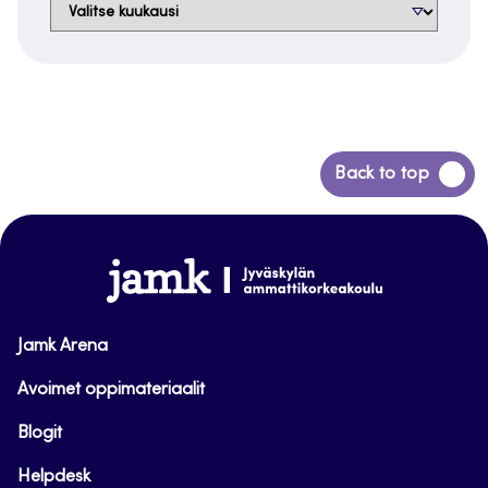
Arkistot
Siirry
Back to top
takaisin
sivun
alkuun
www.jamk.fi
Jamk Arena
Avoimet oppimateriaalit
Blogit
Helpdesk