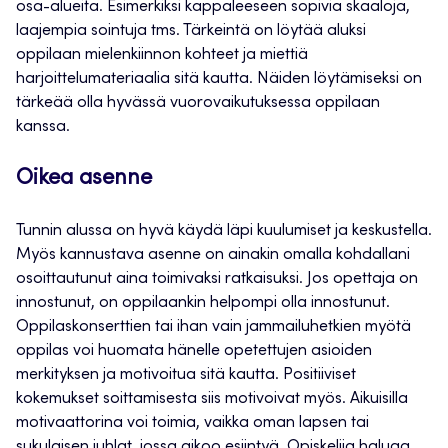
osa-alueita. Esimerkiksi kappaleeseen sopivia skaaloja,
laajempia sointuja tms. Tärkeintä on löytää aluksi
oppilaan mielenkiinnon kohteet ja miettiä
harjoittelumateriaalia sitä kautta. Näiden löytämiseksi on
tärkeää olla hyvässä vuorovaikutuksessa oppilaan
kanssa.
Oikea asenne
Tunnin alussa on hyvä käydä läpi kuulumiset ja keskustella.
Myös kannustava asenne on ainakin omalla kohdallani
osoittautunut aina toimivaksi ratkaisuksi. Jos opettaja on
innostunut, on oppilaankin helpompi olla innostunut.
Oppilaskonserttien tai ihan vain jammailuhetkien myötä
oppilas voi huomata hänelle opetettujen asioiden
merkityksen ja motivoitua sitä kautta. Positiiviset
kokemukset soittamisesta siis motivoivat myös. Aikuisilla
motivaattorina voi toimia, vaikka oman lapsen tai
sukulaisen juhlat, jossa aikoo esiintyä. Opiskelija haluaa