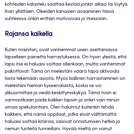
kohteiden kalastelu saattaa kestää jonkin aikaa tai löytyä
ihan yllättäen. Oikeiden kanavien avaaminen tässä
suhteessa onkin erittäin motivoivaa jo itsessään.
Rajansa kaikella
Kuten mainitsin, ovat vanhemmat usein asettamassa
lapselleen painetta harrastuksessa. On hyvin yleistä, että
lapsi itse ei haluaisi soittaa ollenkaan, mutta vanhemmat
pakottavat. Tämä on mielestäni väärä tapa aktivoida
lasta tekemään asioita. Myös liiallinen harrastaminen on
mielestäni hieman kyseenalaista, koska se voi
ylikuormittaa ja viedä keskittymiskykyä. Tämä tosin ei
varmastikaan päde kaikkiin lapsiin ja onkin vain minun
omaa spekulointiani. Olen halunnut kuitenkin tehdä
kaikkeni, että nämä oppilaat, jotka eivät välttämättä
haluaisi soittaa kitaraa, saisivat onnistumisen hetkiä ja
riemun tunteita tunneillani. Hyvää mieltä on voinut