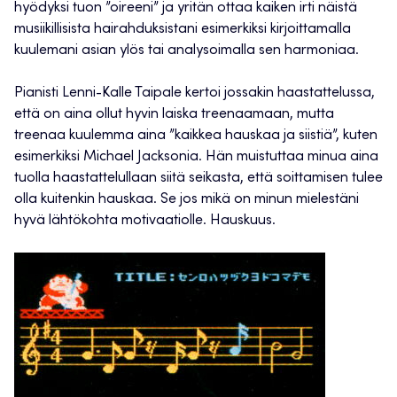
hyödyksi tuon ”oireeni” ja yritän ottaa kaiken irti näistä
musiikillisista hairahduksistani esimerkiksi kirjoittamalla
kuulemani asian ylös tai analysoimalla sen harmoniaa.
Pianisti Lenni-Kalle Taipale kertoi jossakin haastattelussa,
että on aina ollut hyvin laiska treenaamaan, mutta
treenaa kuulemma aina ”kaikkea hauskaa ja siistiä”, kuten
esimerkiksi Michael Jacksonia. Hän muistuttaa minua aina
tuolla haastattelullaan siitä seikasta, että soittamisen tulee
olla kuitenkin hauskaa. Se jos mikä on minun mielestäni
hyvä lähtökohta motivaatiolle. Hauskuus.