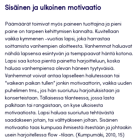
Sisäinen ja ulkoinen motivaatio
Päämäärät toimivat myös paineen tuottajina ja pieni
paine on tarpeen kehittymisen kannalta. Kuvitellaan
vaikka kymmenen -vuotias lapsi, joka harrastaa
soittamista vanhempien aloitteesta. Vanhemmat haluavat
nähdä lapsensa esiintyvän ja tsemppaavat häntä kotona.
Lapsi saa kotoa pientä painetta harjoitteluun, koska
haluaa vanhempiensa olevan häneen tyytyväisiä.
Vanhemmat voivat antaa lapselleen halutessaan tai
”vaikean paikan tullen” jonkin motivaattorin, vaikka uuden
puhelimen tms., jos hän suoriutuu harjoituksistaan ja
konserteistaan. Tällaisessa tilanteessa, jossa lasta
palkitaan tai rangaistaan, on kyse ulkoisesta
motivaatiosta. Lapsi haluaa suoriutua tehtävästä
saadakseen jotain, tai välttyäkseen joltain. Sisäinen
motivaatio taas kumpuaa ihmisestä itsestään ja johtaakin
usein harjoitellessa flow -tilaan. (Kumpumäki, 2010, 15)