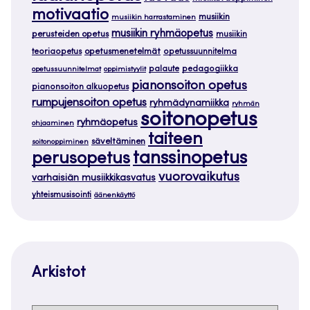
motivaatio
musiikin
musiikin harrastaminen
musiikin ryhmäopetus
perusteiden opetus
musiikin
teoriaopetus
opetusmenetelmät
opetussuunnitelma
palaute
pedagogiikka
opetussuunnitelmat
oppimistyylit
pianonsoiton opetus
pianonsoiton alkuopetus
rumpujensoiton opetus
ryhmädynamiikka
ryhmän
soitonopetus
ryhmäopetus
ohjaaminen
taiteen
säveltäminen
soitonoppiminen
tanssinopetus
perusopetus
vuorovaikutus
varhaisiän musiikkikasvatus
yhteismusisointi
äänenkäyttö
Arkistot