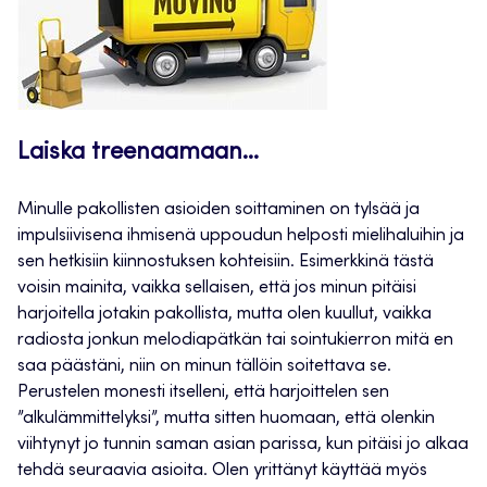
Laiska treenaamaan…
Minulle pakollisten asioiden soittaminen on tylsää ja
impulsiivisena ihmisenä uppoudun helposti mielihaluihin ja
sen hetkisiin kiinnostuksen kohteisiin. Esimerkkinä tästä
voisin mainita, vaikka sellaisen, että jos minun pitäisi
harjoitella jotakin pakollista, mutta olen kuullut, vaikka
radiosta jonkun melodiapätkän tai sointukierron mitä en
saa päästäni, niin on minun tällöin soitettava se.
Perustelen monesti itselleni, että harjoittelen sen
”alkulämmittelyksi”, mutta sitten huomaan, että olenkin
viihtynyt jo tunnin saman asian parissa, kun pitäisi jo alkaa
tehdä seuraavia asioita. Olen yrittänyt käyttää myös