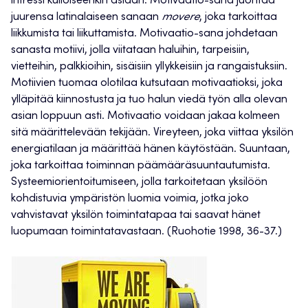
intressi kulloiseenkin asiaan. Motivaatio-sana juontaa
juurensa latinalaiseen sanaan
movere
, joka tarkoittaa
liikkumista tai liikuttamista. Motivaatio-sana johdetaan
sanasta motiivi, jolla viitataan haluihin, tarpeisiin,
vietteihin, palkkioihin, sisäisiin yllykkeisiin ja rangaistuksiin.
Motiivien tuomaa olotilaa kutsutaan motivaatioksi, joka
ylläpitää kiinnostusta ja tuo halun viedä työn alla olevan
asian loppuun asti. Motivaatio voidaan jakaa kolmeen
sitä määrittelevään tekijään. Vireyteen, joka viittaa yksilön
energiatilaan ja määrittää hänen käytöstään. Suuntaan,
joka tarkoittaa toiminnan päämääräsuuntautumista.
Systeemiorientoitumiseen, jolla tarkoitetaan yksilöön
kohdistuvia ympäristön luomia voimia, jotka joko
vahvistavat yksilön toimintatapaa tai saavat hänet
luopumaan toimintatavastaan. (Ruohotie 1998, 36-37.)