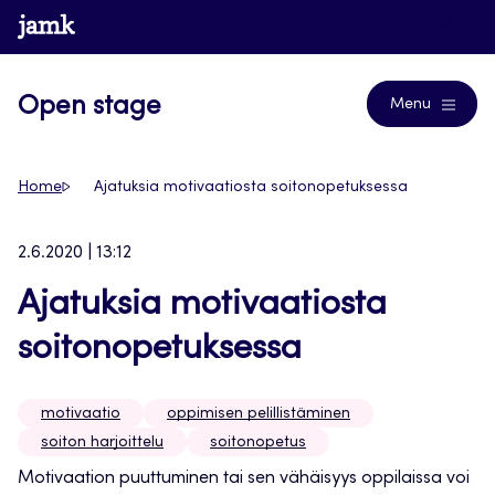
Siirry
www.jamk.fi
Journals
suoraan
sisältöön
Open stage
Menu
Home
Ajatuksia motivaatiosta soitonopetuksessa
2.6.2020 | 13:12
Ajatuksia motivaatiosta
soitonopetuksessa
motivaatio
oppimisen pelillistäminen
soiton harjoittelu
soitonopetus
Motivaation puuttuminen tai sen vähäisyys oppilaissa voi