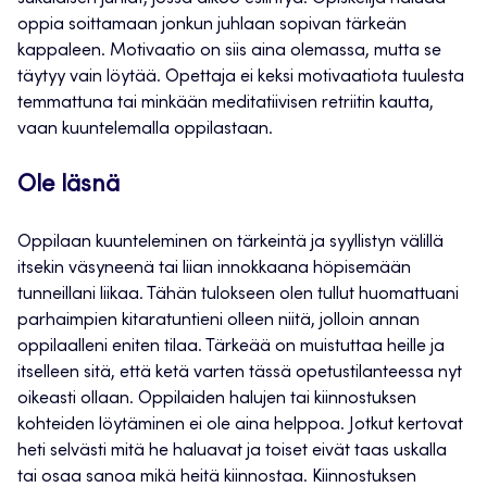
oppia soittamaan jonkun juhlaan sopivan tärkeän
kappaleen. Motivaatio on siis aina olemassa, mutta se
täytyy vain löytää. Opettaja ei keksi motivaatiota tuulesta
temmattuna tai minkään meditatiivisen retriitin kautta,
vaan kuuntelemalla oppilastaan.
Ole läsnä
Oppilaan kuunteleminen on tärkeintä ja syyllistyn välillä
itsekin väsyneenä tai liian innokkaana höpisemään
tunneillani liikaa. Tähän tulokseen olen tullut huomattuani
parhaimpien kitaratuntieni olleen niitä, jolloin annan
oppilaalleni eniten tilaa. Tärkeää on muistuttaa heille ja
itselleen sitä, että ketä varten tässä opetustilanteessa nyt
oikeasti ollaan. Oppilaiden halujen tai kiinnostuksen
kohteiden löytäminen ei ole aina helppoa. Jotkut kertovat
heti selvästi mitä he haluavat ja toiset eivät taas uskalla
tai osaa sanoa mikä heitä kiinnostaa. Kiinnostuksen