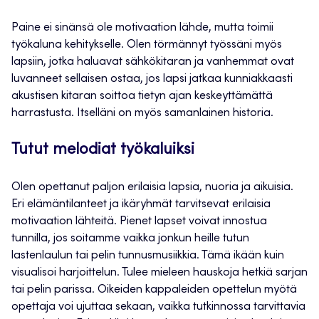
Paine ei sinänsä ole motivaation lähde, mutta toimii
työkaluna kehitykselle. Olen törmännyt työssäni myös
lapsiin, jotka haluavat sähkökitaran ja vanhemmat ovat
luvanneet sellaisen ostaa, jos lapsi jatkaa kunniakkaasti
akustisen kitaran soittoa tietyn ajan keskeyttämättä
harrastusta. Itselläni on myös samanlainen historia.
Tutut melodiat työkaluiksi
Olen opettanut paljon erilaisia lapsia, nuoria ja aikuisia.
Eri elämäntilanteet ja ikäryhmät tarvitsevat erilaisia
motivaation lähteitä. Pienet lapset voivat innostua
tunnilla, jos soitamme vaikka jonkun heille tutun
lastenlaulun tai pelin tunnusmusiikkia. Tämä ikään kuin
visualisoi harjoittelun. Tulee mieleen hauskoja hetkiä sarjan
tai pelin parissa. Oikeiden kappaleiden opettelun myötä
opettaja voi ujuttaa sekaan, vaikka tutkinnossa tarvittavia