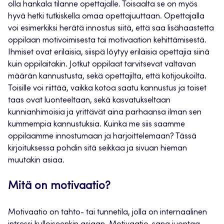
olla hankala tilanne opettajalle. Toisaalta se on myös
hyvä hetki tutkiskella omaa opettajuuttaan. Opettajalla
voi esimerkiksi herätä innostus siitä, että saa lisähaastetta
oppilaan motivoimisesta tai motivaation kehittämisestä.
Ihmiset ovat erilaisia, siispä löytyy erilaisia opettajia siinä
kuin oppilaitakin. Jotkut oppilaat tarvitsevat valtavan
määrän kannustusta, sekä opettajilta, että kotijoukoilta.
Toisille voi riittää, vaikka kotoa saatu kannustus ja toiset
taas ovat luonteeltaan, sekä kasvatukseltaan
kunnianhimoisia ja yrittävät aina parhaansa ilman sen
kummempia kannustuksia. Kuinka me siis saamme
oppilaamme innostumaan ja harjoittelemaan? Tässä
kirjoituksessa pohdin sitä seikkaa ja sivuan hieman
muutakin asiaa.
Mitä on motivaatio?
Motivaatio on tahto- tai tunnetila, jolla on internaalinen