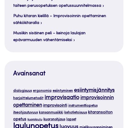
taiteen perusopetuksen opetussuunnitelmassa
Puhu kitaran kielillä – Improvisoinnin opettaminen
sähkökitaralla
Musiikin sisäinen peli – keinoja laulajan
epävarmuuden vähentämiseksi
Avainsanat
esiintymisjännitys
dialogisuus
ergonomia
esiintyminen
improvisaatio
improvisoinnin
harjoittelumetodit
opettaminen
improvisointi
instrumenttiopetus
kitaransoiton
itseohjautuvuus
kansanmusiikki
kehotietoisuus
opetus
kuoronohjaus
lapset
kuorolaulu
laulunopetus
luovuus
mielikuvaoppiminen