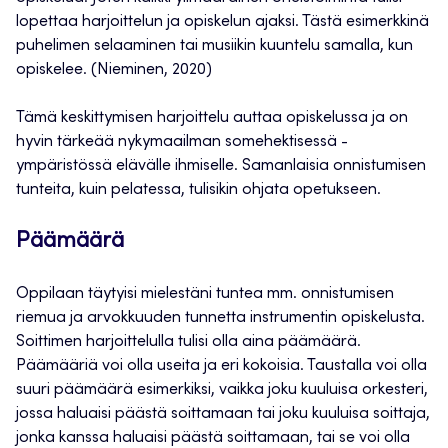
lopettaa harjoittelun ja opiskelun ajaksi. Tästä esimerkkinä
puhelimen selaaminen tai musiikin kuuntelu samalla, kun
opiskelee. (Nieminen, 2020)
Tämä keskittymisen harjoittelu auttaa opiskelussa ja on
hyvin tärkeää nykymaailman somehektisessä -
ympäristössä elävälle ihmiselle. Samanlaisia onnistumisen
tunteita, kuin pelatessa, tulisikin ohjata opetukseen.
Päämäärä
Oppilaan täytyisi mielestäni tuntea mm. onnistumisen
riemua ja arvokkuuden tunnetta instrumentin opiskelusta.
Soittimen harjoittelulla tulisi olla aina päämäärä.
Päämääriä voi olla useita ja eri kokoisia. Taustalla voi olla
suuri päämäärä esimerkiksi, vaikka joku kuuluisa orkesteri,
jossa haluaisi päästä soittamaan tai joku kuuluisa soittaja,
jonka kanssa haluaisi päästä soittamaan, tai se voi olla