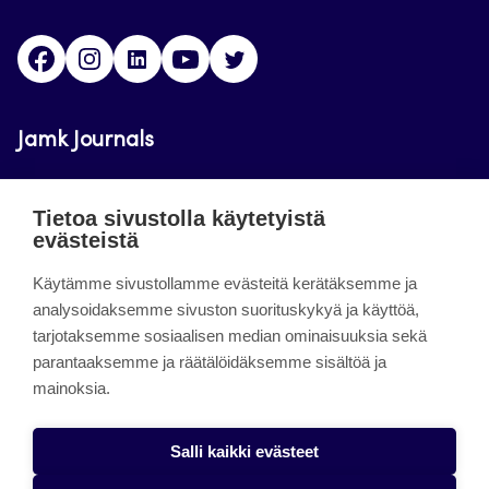
Facebook
Instagram
LinkedIn
Youtube
Twitter
Jamk Journals
Jamkin verkkolehdet ovat julkisia ja maksuttomasti
Tietoa sivustolla käytetyistä
luettavissa. Verkkolehtien tarkoituksena on tukea
evästeistä
opetusta sekä tutkimus-, kehitys- ja
innovaatiotoimintaa.
Käytämme sivustollamme evästeitä kerätäksemme ja
analysoidaksemme sivuston suorituskykyä ja käyttöä,
tarjotaksemme sosiaalisen median ominaisuuksia sekä
About the site
parantaaksemme ja räätälöidäksemme sisältöä ja
mainoksia.
Jamkin verkkolehdet
Saavutettavuusseloste
Salli kaikki evästeet
Tietosuojaseloste