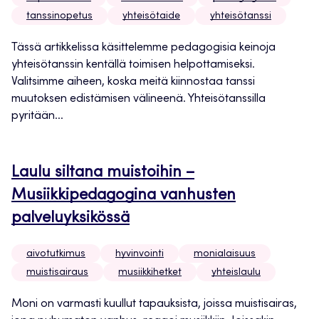
tanssinopetus
yhteisötaide
yhteisötanssi
Tässä artikkelissa käsittelemme pedagogisia keinoja
yhteisötanssin kentällä toimisen helpottamiseksi.
Valitsimme aiheen, koska meitä kiinnostaa tanssi
muutoksen edistämisen välineenä. Yhteisötanssilla
pyritään...
Laulu siltana muistoihin –
Musiikkipedagogina vanhusten
palveluyksikössä
aivotutkimus
hyvinvointi
monialaisuus
muistisairaus
musiikkihetket
yhteislaulu
Moni on varmasti kuullut tapauksista, joissa muistisairas,