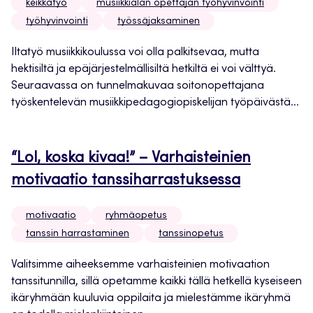
keikkatyö
musiikkialan opettajan työhyvinvointi
työhyvinvointi
työssäjaksaminen
Iltatyö musiikkikoulussa voi olla palkitsevaa, mutta
hektisiltä ja epäjärjestelmällisiltä hetkiltä ei voi välttyä.
Seuraavassa on tunnelmakuvaa soitonopettajana
työskentelevän musiikkipedagogiopiskelijan työpäivästä...
“Lol, koska kivaa!” – Varhaisteinien
motivaatio tanssiharrastuksessa
motivaatio
ryhmäopetus
tanssin harrastaminen
tanssinopetus
Valitsimme aiheeksemme varhaisteinien motivaation
tanssitunnilla, sillä opetamme kaikki tällä hetkellä kyseiseen
ikäryhmään kuuluvia oppilaita ja mielestämme ikäryhmä