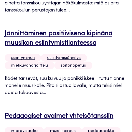
aihetta tanssikouluyrittäjän näkökulmasta: mitä asioita
tanssikoulun perustajan tulee...
Jännittäminen positiivisena kipinänä
muusikon esiintymistilanteessa
esiintyminen
esiintymisjännitys
mielikuvaharjoittelu
soitonopetus
Kädet tärisevät, suu kuivuu ja paniikki iskee – tuttu tilanne
monelle muusikolle. Pitäisi astua lavalle, mutta tekisi mieli
paeta takaovesta...
Pedagogiset avaimet yhteisötanssiin
improvisaatio
muistisairaus
pedagogiikka