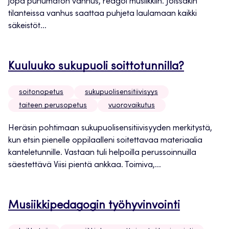
jopa puhumaton vanhus, reagoi musiikkiin. Joissakin
tilanteissa vanhus saattaa puhjeta laulamaan kaikki
säkeistöt...
Kuuluuko sukupuoli soittotunnilla?
soitonopetus
sukupuolisensitiivisyys
taiteen perusopetus
vuorovaikutus
Heräsin pohtimaan sukupuolisensitiivisyyden merkitystä,
kun etsin pienelle oppilaalleni soitettavaa materiaalia
kanteletunnille. Vastaan tuli helpoilla perussoinnuilla
säestettävä Viisi pientä ankkaa. Toimiva,...
Musiikkipedagogin työhyvinvointi