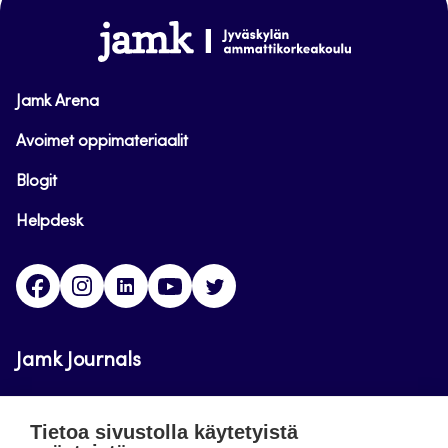
alkuun
www.jamk.fi
Jamk Arena
Avoimet oppimateriaalit
Blogit
Helpdesk
Facebook
Instagram
LinkedIn
Youtube
Twitter
Jamk Journals
Jamkin verkkolehdet ovat julkisia ja maksuttomasti
Tietoa sivustolla käytetyistä
luettavissa. Verkkolehtien tarkoituksena on tukea