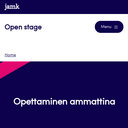
Siirry
www.jamk.fi
Journals
suoraan
sisältöön
Open stage
Menu
Home
Opettaminen ammattina