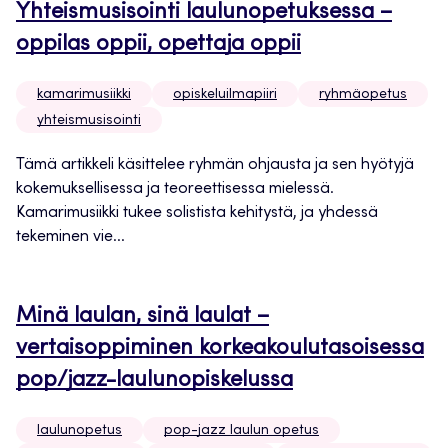
Yhteismusisointi laulunopetuksessa –
oppilas oppii, opettaja oppii
kamarimusiikki
opiskeluilmapiiri
ryhmäopetus
yhteismusisointi
Tämä artikkeli käsittelee ryhmän ohjausta ja sen hyötyjä
kokemuksellisessa ja teoreettisessa mielessä.
Kamarimusiikki tukee solistista kehitystä, ja yhdessä
tekeminen vie...
Minä laulan, sinä laulat –
vertaisoppiminen korkeakoulutasoisessa
pop/jazz-laulunopiskelussa
laulunopetus
pop-jazz laulun opetus