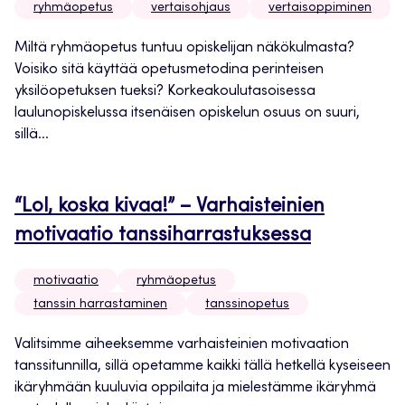
ryhmäopetus
vertaisohjaus
vertaisoppiminen
Miltä ryhmäopetus tuntuu opiskelijan näkökulmasta?
Voisiko sitä käyttää opetusmetodina perinteisen
yksilöopetuksen tueksi? Korkeakoulutasoisessa
laulunopiskelussa itsenäisen opiskelun osuus on suuri,
sillä...
“Lol, koska kivaa!” – Varhaisteinien
motivaatio tanssiharrastuksessa
motivaatio
ryhmäopetus
tanssin harrastaminen
tanssinopetus
Valitsimme aiheeksemme varhaisteinien motivaation
tanssitunnilla, sillä opetamme kaikki tällä hetkellä kyseiseen
ikäryhmään kuuluvia oppilaita ja mielestämme ikäryhmä