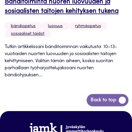
Bänditoiminta nuoren luovuuden ja
sosiaalisten taitojen kehityksen tukena
bändiopetus
luovuus
ryhmäopetus
sosiaaliset taidot
Tutkin artikkelissani bänditoiminnan vaikutusta 10–13-
vuotiaiden nuorten luovuuden ja sosiaalisten taitojen
kehittymiseen. Valitsin tämän aiheen, koska suoritan
parhaillaan työharjoittelujaksoani nuorten
bändiohjauksen...
Siirry
Back to top
takaisin
sivun
alkuun
www.jamk.fi