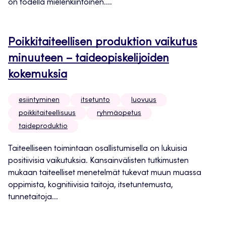
on todella mielenkiintoinen....
Poikkitaiteellisen produktion vaikutus
minuuteen – taideopiskelijoiden
kokemuksia
esiintyminen
itsetunto
luovuus
poikkitaiteellisuus
ryhmäopetus
taideproduktio
Taiteelliseen toimintaan osallistumisella on lukuisia
positiivisia vaikutuksia. Kansainvälisten tutkimusten
mukaan taiteelliset menetelmät tukevat muun muassa
oppimista, kognitiivisia taitoja, itsetuntemusta,
tunnetaitoja...