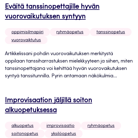
Eväitä tanssinopettajille hyvän
vuorovaikutuksen syntyyn
oppimisilmapiiri
ryhmäopetus
tanssinopetus
vuorovaiktutus
Artikkelissani pohdin vuorovaikutuksen merkitystä
oppilaan tanssiharrastuksen mielekkyyteen ja siihen, miten
tanssinopettajana voi kehittää hyvän vuorovaikutuksen
syntyä tanssitunnilla. Pyrin antamaan näkökulmia...
Improvisaation jäljillä soiton
alkuopetuksessa
alkuopetus
improvisaatio
ryhmäopetus
soitonopetus
yksilöopetus