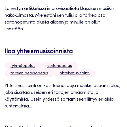
Lähestyn artikkelissa improvisaatiota klassisen musiikin
näkökulmasta. Mielestäni sen tulisi olla tärkeä osa
soitonopetusta alusta alkaen ja minulle on ollut
itsestään...
Iloa yhteismusisoinnista
ryhmäopetus
soitonopetus
taiteen perusopetus
yhteismusisointi
Yhteismusisointi on käsitteenä laaja musiikin osaamisalue,
joka sisältää useiden eri taitojen omaamista ja
käyttämistä. Usein yhdessä soittamiseen liittyy erilaisia
tuntemuksia...