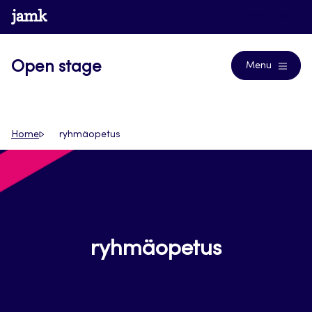
Siirry
www.jamk.fi
Journals
suoraan
sisältöön
Open stage
Menu
Home
ryhmäopetus
ryhmäopetus