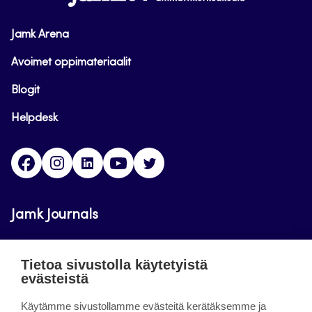
Jamk Arena
Avoimet oppimateriaalit
Blogit
Helpdesk
Facebook
Instagram
LinkedIn
Youtube
Twitter
Jamk Journals
Jamkin verkkolehdet ovat julkisia ja maksuttomasti
Tietoa sivustolla käytetyistä
luettavissa. Verkkolehtien tarkoituksena on tukea
evästeistä
opetusta sekä tutkimus-, kehitys- ja
Käytämme sivustollamme evästeitä kerätäksemme ja
innovaatiotoimintaa.