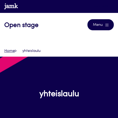
Siirry
www.jamk.fi
Journals
suoraan
sisältöön
Open stage
Menu
Home
yhteislaulu
yhteislaulu