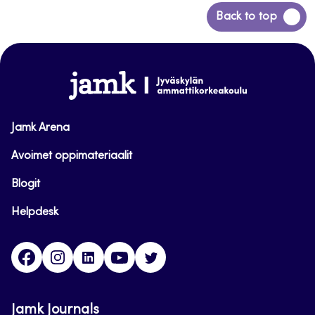
Siirry
Back to top
takaisin
sivun
alkuun
www.jamk.fi
Jamk Arena
Avoimet oppimateriaalit
Blogit
Helpdesk
Facebook
Instagram
LinkedIn
Youtube
Twitter
Jamk Journals