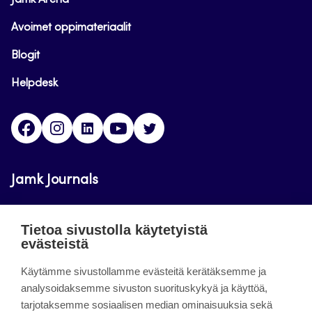
Jamk Arena
Avoimet oppimateriaalit
Blogit
Helpdesk
Facebook
Instagram
LinkedIn
Youtube
Twitter
Jamk Journals
Jamkin verkkolehdet ovat julkisia ja maksuttomasti
Tietoa sivustolla käytetyistä
luettavissa. Verkkolehtien tarkoituksena on tukea
evästeistä
opetusta sekä tutkimus-, kehitys- ja
Käytämme sivustollamme evästeitä kerätäksemme ja
innovaatiotoimintaa.
analysoidaksemme sivuston suorituskykyä ja käyttöä,
tarjotaksemme sosiaalisen median ominaisuuksia sekä
About the site