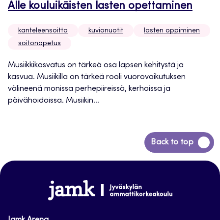
Alle kouluikäisten lasten opettaminen
kanteleensoitto
kuvionuotit
lasten oppiminen
soitonopetus
Musiikkikasvatus on tärkeä osa lapsen kehitystä ja
kasvua. Musiikilla on tärkeä rooli vuorovaikutuksen
välineenä monissa perhepiireissä, kerhoissa ja
päivähoidoissa. Musiikin...
Siirry
Back to top
takaisin
sivun
alkuun
www.jamk.fi