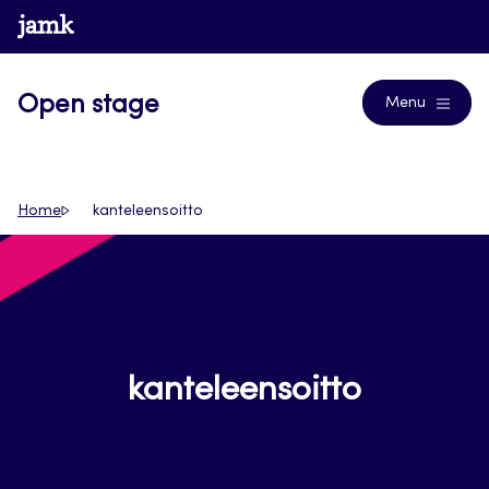
Siirry
www.jamk.fi
Journals
suoraan
sisältöön
Open stage
Menu
Home
kanteleensoitto
kanteleensoitto