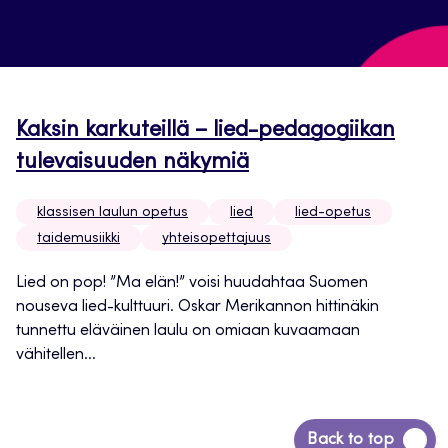
Kaksin karkuteillä – lied-pedagogiikan
tulevaisuuden näkymiä
klassisen laulun opetus
lied
lied-opetus
taidemusiikki
yhteisopettajuus
Lied on pop! ”Ma elän!” voisi huudahtaa Suomen
nouseva lied-kulttuuri. Oskar Merikannon hittinäkin
tunnettu eläväinen laulu on omiaan kuvaamaan
vähitellen...
Siirry
Back to top