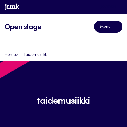
Siirry
www.jamk.fi
Journals
suoraan
sisältöön
Open stage
Menu
Home
taidemusiikki
taidemusiikki