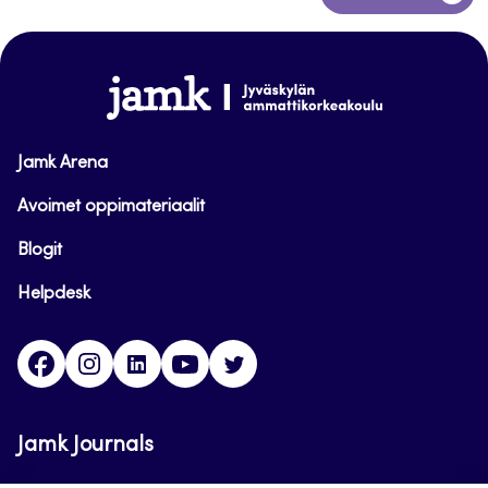
takaisin
sivun
alkuun
www.jamk.fi
Jamk Arena
Avoimet oppimateriaalit
Blogit
Helpdesk
Facebook
Instagram
LinkedIn
Youtube
Twitter
Jamk Journals