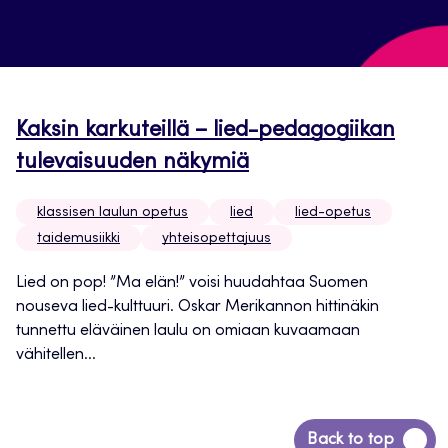
Kaksin karkuteillä – lied-pedagogiikan
tulevaisuuden näkymiä
klassisen laulun opetus
lied
lied-opetus
taidemusiikki
yhteisopettajuus
Lied on pop! ”Ma elän!” voisi huudahtaa Suomen
nouseva lied-kulttuuri. Oskar Merikannon hittinäkin
tunnettu eläväinen laulu on omiaan kuvaamaan
vähitellen...
Siirry
Back to top