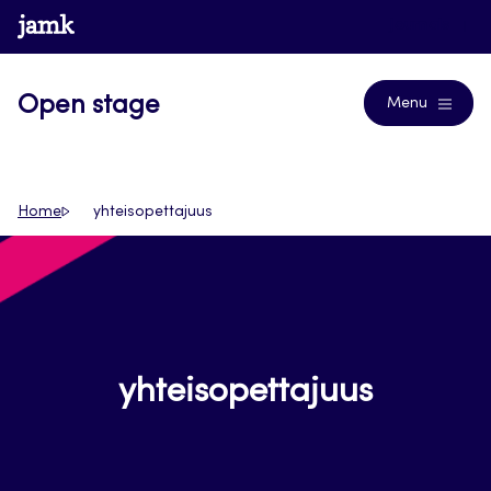
Siirry
www.jamk.fi
Journals
suoraan
sisältöön
Open stage
Menu
Home
yhteisopettajuus
yhteisopettajuus