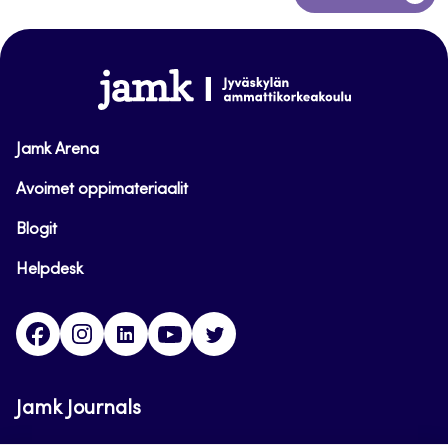
takaisin
sivun
alkuun
www.jamk.fi
Jamk Arena
Avoimet oppimateriaalit
Blogit
Helpdesk
Facebook
Instagram
LinkedIn
Youtube
Twitter
Jamk Journals