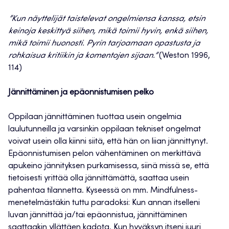
”Kun näyttelijät taistelevat ongelmiensa kanssa, etsin
keinoja keskittyä siihen, mikä toimii hyvin, enkä siihen,
mikä toimii huonosti. Pyrin tarjoamaan opastusta ja
rohkaisua kritiikin ja komentojen sijaan.”
(Weston 1996,
114)
Jännittäminen ja epäonnistumisen pelko
Oppilaan jännittäminen tuottaa usein ongelmia
laulutunneilla ja varsinkin oppilaan tekniset ongelmat
voivat usein olla kiinni siitä, että hän on liian jännittynyt.
Epäonnistumisen pelon vähentäminen on merkittävä
apukeino jännityksen purkamisessa, siinä missä se, että
tietoisesti yrittää olla jännittämättä, saattaa usein
pahentaa tilannetta. Kyseessä on mm. Mindfulness-
menetelmästäkin tuttu paradoksi: Kun annan itselleni
luvan jännittää ja/tai epäonnistua, jännittäminen
saattaakin yllättäen kadota. Kun hyväksyn itseni juuri