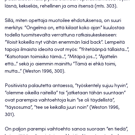
läsnä, kekseliäs, rehellinen ja oma itsensä (mts. 303).
Sillä, miten opettaja muotoilee ehdotuksensa, on suuri
merkitys: ”Ongelma on, että kiilaat koko ajan” kuulostaa
todella tuomitsevalta verrattuna ratkaisukeskeiseen:
”Voisit kokeilla nyt vähän enemmän laid back”. Lempeitä
tapoja ilmaista ideoita ovat myös: ”Yritetäänpä tällaista…”,
”Katsotaan toimisiko tämä…”, ”Mitäpä jos…”, ”Ajattelin
että…” sekä jo aiemmin mainittu ”Tämä ei ehkä toimi,
mutta…” (Weston 1996, 300).
Positiivista palautetta antaessa, ”työskentely sujuu hyvin”,
”olemme oikeilla raiteilla” tai ”jatketaan tähän suuntaan”
ovat parempia vaihtoehtoja kuin ”se oli täydellistä”,
”täysosuma”, ”tee se keikalla juuri noin” (Weston 1996,
301).
On paljon parempi vaihtoehto sanoa suoraan ”en tiedä”,