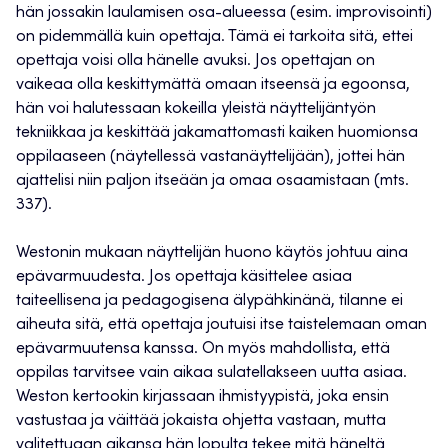
hän jossakin laulamisen osa-alueessa (esim. improvisointi)
on pidemmällä kuin opettaja. Tämä ei tarkoita sitä, ettei
opettaja voisi olla hänelle avuksi. Jos opettajan on
vaikeaa olla keskittymättä omaan itseensä ja egoonsa,
hän voi halutessaan kokeilla yleistä näyttelijäntyön
tekniikkaa ja keskittää jakamattomasti kaiken huomionsa
oppilaaseen (näytellessä vastanäyttelijään), jottei hän
ajattelisi niin paljon itseään ja omaa osaamistaan (mts.
337).
Westonin mukaan näyttelijän huono käytös johtuu aina
epävarmuudesta. Jos opettaja käsittelee asiaa
taiteellisena ja pedagogisena älypähkinänä, tilanne ei
aiheuta sitä, että opettaja joutuisi itse taistelemaan oman
epävarmuutensa kanssa. On myös mahdollista, että
oppilas tarvitsee vain aikaa sulatellakseen uutta asiaa.
Weston kertookin kirjassaan ihmistyypistä, joka ensin
vastustaa ja väittää jokaista ohjetta vastaan, mutta
valitettuaan aikansa hän lopulta tekee mitä häneltä