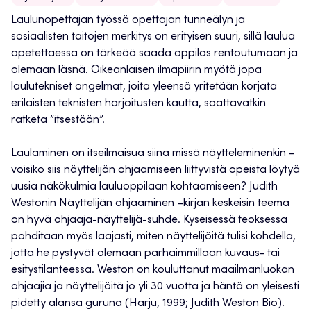
Laulunopettajan työssä opettajan tunneälyn ja
sosiaalisten taitojen merkitys on erityisen suuri, sillä laulua
opetettaessa on tärkeää saada oppilas rentoutumaan ja
olemaan läsnä. Oikeanlaisen ilmapiirin myötä jopa
laulutekniset ongelmat, joita yleensä yritetään korjata
erilaisten teknisten harjoitusten kautta, saattavatkin
ratketa ”itsestään”.
Laulaminen on itseilmaisua siinä missä näytteleminenkin –
voisiko siis näyttelijän ohjaamiseen liittyvistä opeista löytyä
uusia näkökulmia lauluoppilaan kohtaamiseen? Judith
Westonin Näyttelijän ohjaaminen –kirjan keskeisin teema
on hyvä ohjaaja-näyttelijä-suhde. Kyseisessä teoksessa
pohditaan myös laajasti, miten näyttelijöitä tulisi kohdella,
jotta he pystyvät olemaan parhaimmillaan kuvaus- tai
esitystilanteessa. Weston on kouluttanut maailmanluokan
ohjaajia ja näyttelijöitä jo yli 30 vuotta ja häntä on yleisesti
pidetty alansa guruna (Harju, 1999; Judith Weston Bio).