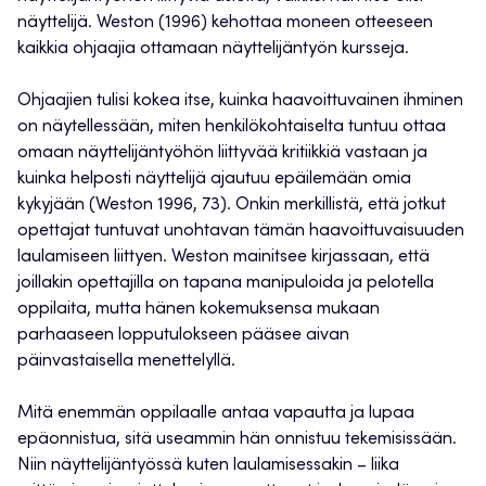
näyttelijä. Weston (1996) kehottaa moneen otteeseen
kaikkia ohjaajia ottamaan näyttelijäntyön kursseja.
Ohjaajien tulisi kokea itse, kuinka haavoittuvainen ihminen
on näytellessään, miten henkilökohtaiselta tuntuu ottaa
omaan näyttelijäntyöhön liittyvää kritiikkiä vastaan ja
kuinka helposti näyttelijä ajautuu epäilemään omia
kykyjään (Weston 1996, 73). Onkin merkillistä, että jotkut
opettajat tuntuvat unohtavan tämän haavoittuvaisuuden
laulamiseen liittyen. Weston mainitsee kirjassaan, että
joillakin opettajilla on tapana manipuloida ja pelotella
oppilaita, mutta hänen kokemuksensa mukaan
parhaaseen lopputulokseen pääsee aivan
päinvastaisella menettelyllä.
Mitä enemmän oppilaalle antaa vapautta ja lupaa
epäonnistua, sitä useammin hän onnistuu tekemisissään.
Niin näyttelijäntyössä kuten laulamisessakin – liika