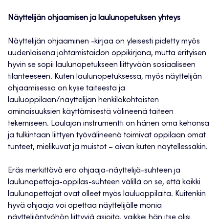
Näyttelijän ohjaamisen ja laulunopetuksen yhteys
Näyttelijän ohjaaminen -kirjaa on yleisesti pidetty myös
uudenlaisena johtamistaidon oppikirjana, mutta erityisen
hyvin se sopii laulunopetukseen liittyvään sosiaaliseen
tilanteeseen. Kuten laulunopetuksessa, myös näyttelijän
ohjaamisessa on kyse taiteesta ja
lauluoppilaan/näyttelijän henkilökohtaisten
ominaisuuksien käyttämisestä välineenä taiteen
tekemiseen. Laulajan instrumentti on hänen oma kehonsa
ja tulkintaan liittyen työvälineenä toimivat oppilaan omat
tunteet, mielikuvat ja muistot – aivan kuten näytellessäkin.
Eräs merkittävä ero ohjaaja-näyttelijä-suhteen ja
laulunopettaja-oppilas-suhteen välillä on se, että kaikki
laulunopettajat ovat olleet myös lauluoppilaita. Kuitenkin
hyvä ohjaaja voi opettaa näyttelijälle monia
näyttelijäntyöhön liittyviä asioita, vaikkei hän itse olisi