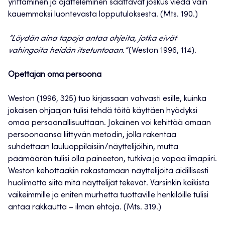
yrittäminen ja ajatteleminen saattavat joskus viedä vain
kauemmaksi luontevasta lopputuloksesta. (Mts. 190.)
”Löydän aina tapoja antaa ohjeita, jotka eivät
vahingoita heidän itsetuntoaan.”
(Weston 1996, 114).
Opettajan oma persoona
Weston (1996, 325) tuo kirjassaan vahvasti esille, kuinka
jokaisen ohjaajan tulisi tehdä töitä käyttäen hyödyksi
omaa persoonallisuuttaan. Jokainen voi kehittää omaan
persoonaansa liittyvän metodin, jolla rakentaa
suhdettaan lauluoppilaisiin/näyttelijöihin, mutta
päämäärän tulisi olla paineeton, tutkiva ja vapaa ilmapiiri.
Weston kehottaakin rakastamaan näyttelijöitä äidillisesti
huolimatta siitä mitä näyttelijät tekevät. Varsinkin kaikista
vaikeimmille ja eniten murhetta tuottaville henkilöille tulisi
antaa rakkautta – ilman ehtoja. (Mts. 319.)