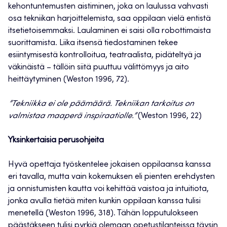
kehontuntemusten aistiminen, joka on laulussa vahvasti
osa tekniikan harjoittelemista, saa oppilaan vielä entistä
itsetietoisemmaksi. Laulaminen ei saisi olla robottimaista
suorittamista. Liika itsensä tiedostaminen tekee
esiintymisestä kontrolloitua, teatraalista, pidäteltyä ja
väkinäistä – tällöin siitä puuttuu välittömyys ja aito
heittäytyminen (Weston 1996, 72).
”Tekniikka
ei ole päämäärä. Tekniikan tarkoitus on
valmistaa maaperä inspiraatiolle.”
(Weston 1996, 22)
Yksinkertaisia perusohjeita
Hyvä opettaja työskentelee jokaisen oppilaansa kanssa
eri tavalla, mutta vain kokemuksen eli pienten erehdysten
ja onnistumisten kautta voi kehittää vaistoa ja intuitiota,
jonka avulla tietää miten kunkin oppilaan kanssa tulisi
menetellä (Weston 1996, 318). Tähän lopputulokseen
päästäkseen tulisi pyrkiä olemaan opetustilanteissa täysin