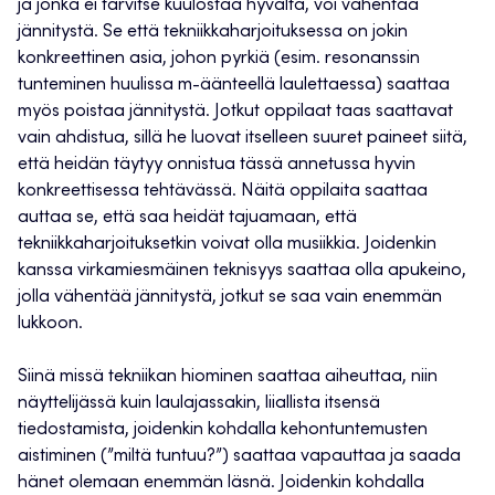
ja jonka ei tarvitse kuulostaa hyvältä, voi vähentää
jännitystä. Se että tekniikkaharjoituksessa on jokin
konkreettinen asia, johon pyrkiä (esim. resonanssin
tunteminen huulissa m-äänteellä laulettaessa) saattaa
myös poistaa jännitystä. Jotkut oppilaat taas saattavat
vain ahdistua, sillä he luovat itselleen suuret paineet siitä,
että heidän täytyy onnistua tässä annetussa hyvin
konkreettisessa tehtävässä. Näitä oppilaita saattaa
auttaa se, että saa heidät tajuamaan, että
tekniikkaharjoituksetkin voivat olla musiikkia. Joidenkin
kanssa virkamiesmäinen teknisyys saattaa olla apukeino,
jolla vähentää jännitystä, jotkut se saa vain enemmän
lukkoon.
Siinä missä tekniikan hiominen saattaa aiheuttaa, niin
näyttelijässä kuin laulajassakin, liiallista itsensä
tiedostamista, joidenkin kohdalla kehontuntemusten
aistiminen (”miltä tuntuu?”) saattaa vapauttaa ja saada
hänet olemaan enemmän läsnä. Joidenkin kohdalla