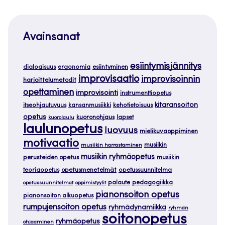
Avainsanat
esiintymisjännitys
dialogisuus
ergonomia
esiintyminen
improvisaatio
improvisoinnin
harjoittelumetodit
opettaminen
improvisointi
instrumenttiopetus
kitaransoiton
itseohjautuvuus
kansanmusiikki
kehotietoisuus
opetus
kuoronohjaus
lapset
kuorolaulu
laulunopetus
luovuus
mielikuvaoppiminen
motivaatio
musiikin
musiikin harrastaminen
musiikin ryhmäopetus
perusteiden opetus
musiikin
teoriaopetus
opetusmenetelmät
opetussuunnitelma
palaute
pedagogiikka
opetussuunnitelmat
oppimistyylit
pianonsoiton opetus
pianonsoiton alkuopetus
rumpujensoiton opetus
ryhmädynamiikka
ryhmän
soitonopetus
ryhmäopetus
ohjaaminen