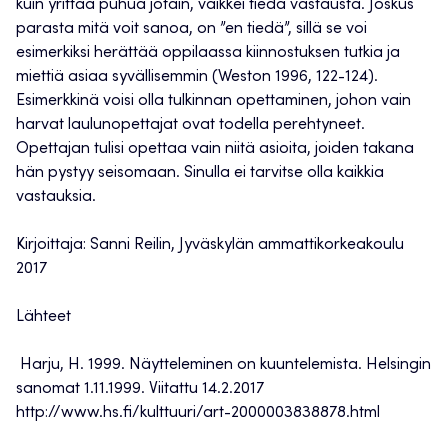
kuin yrittää puhua jotain, vaikkei tiedä vastausta. Joskus
parasta mitä voit sanoa, on ”en tiedä”, sillä se voi
esimerkiksi herättää oppilaassa kiinnostuksen tutkia ja
miettiä asiaa syvällisemmin (Weston 1996, 122-124).
Esimerkkinä voisi olla tulkinnan opettaminen, johon vain
harvat laulunopettajat ovat todella perehtyneet.
Opettajan tulisi opettaa vain niitä asioita, joiden takana
hän pystyy seisomaan. Sinulla ei tarvitse olla kaikkia
vastauksia.
Kirjoittaja: Sanni Reilin, Jyväskylän ammattikorkeakoulu
2017
Lähteet
Harju, H. 1999. Näytteleminen on kuuntelemista. Helsingin
sanomat 1.11.1999. Viitattu 14.2.2017
http://www.hs.fi/kulttuuri/art-2000003838878.html