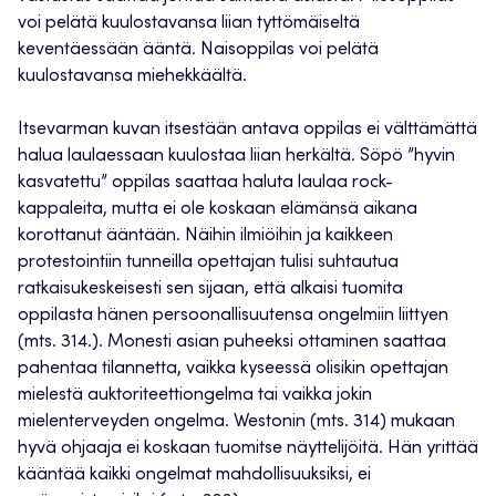
voi pelätä kuulostavansa liian tyttömäiseltä
keventäessään ääntä. Naisoppilas voi pelätä
kuulostavansa miehekkäältä.
Itsevarman kuvan itsestään antava oppilas ei välttämättä
halua laulaessaan kuulostaa liian herkältä. Söpö ”hyvin
kasvatettu” oppilas saattaa haluta laulaa rock-
kappaleita, mutta ei ole koskaan elämänsä aikana
korottanut ääntään. Näihin ilmiöihin ja kaikkeen
protestointiin tunneilla opettajan tulisi suhtautua
ratkaisukeskeisesti sen sijaan, että alkaisi tuomita
oppilasta hänen persoonallisuutensa ongelmiin liittyen
(mts. 314.). Monesti asian puheeksi ottaminen saattaa
pahentaa tilannetta, vaikka kyseessä olisikin opettajan
mielestä auktoriteettiongelma tai vaikka jokin
mielenterveyden ongelma. Westonin (mts. 314) mukaan
hyvä ohjaaja ei koskaan tuomitse näyttelijöitä. Hän yrittää
kääntää kaikki ongelmat mahdollisuuksiksi, ei