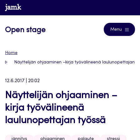
Siirry
www.jamk.fi
Journals
suoraan
sisältöön
Open stage
Menu
Home
Näyttelijän ohjaaminen –kirja työvälineenä laulunopettajan t
12.6.2017 | 20:02
Näyttelijän ohjaaminen –
kirja työvälineenä
laulunopettajan työssä
jännitys
ohjaaminen
palaute
stressi