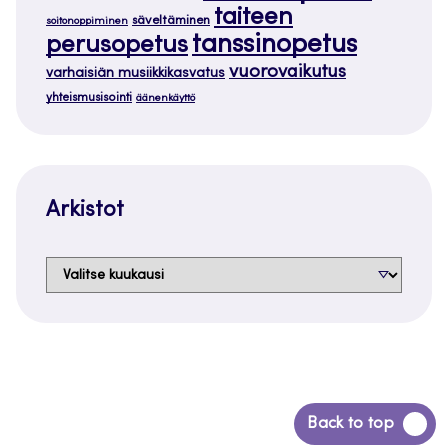
taiteen
säveltäminen
soitonoppiminen
tanssinopetus
perusopetus
vuorovaikutus
varhaisiän musiikkikasvatus
yhteismusisointi
äänenkäyttö
Arkistot
Arkistot
Siirry
Back to top
takaisin