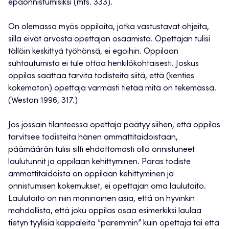
epäonnistumisiksi (mts. 333).
On olemassa myös oppilaita, jotka vastustavat ohjeita,
sillä eivät arvosta opettajan osaamista. Opettajan tulisi
tällöin keskittyä työhönsä, ei egoihin. Oppilaan
suhtautumista ei tule ottaa henkilökohtaisesti. Joskus
oppilas saattaa tarvita todisteita siitä, että (kenties
kokematon) opettaja varmasti tietää mitä on tekemässä.
(Weston 1996, 317.)
Jos jossain tilanteessa opettaja päätyy siihen, että oppilas
tarvitsee todisteita hänen ammattitaidoistaan,
päämäärän tulisi silti ehdottomasti olla onnistuneet
laulutunnit ja oppilaan kehittyminen. Paras todiste
ammattitaidoista on oppilaan kehittyminen ja
onnistumisen kokemukset, ei opettajan oma laulutaito.
Laulutaito on niin moninainen asia, että on hyvinkin
mahdollista, että joku oppilas osaa esimerkiksi laulaa
tietyn tyylisiä kappaleita ”paremmin” kuin opettaja tai että