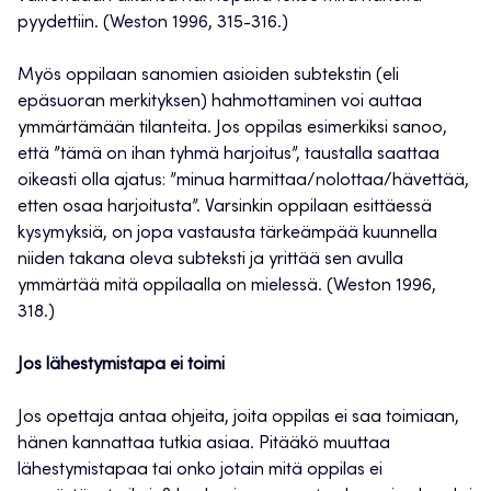
pyydettiin. (Weston 1996, 315-316.)
Myös oppilaan sanomien asioiden subtekstin (eli
epäsuoran merkityksen) hahmottaminen voi auttaa
ymmärtämään tilanteita. Jos oppilas esimerkiksi sanoo,
että ”tämä on ihan tyhmä harjoitus”, taustalla saattaa
oikeasti olla ajatus: ”minua harmittaa/nolottaa/hävettää,
etten osaa harjoitusta”. Varsinkin oppilaan esittäessä
kysymyksiä, on jopa vastausta tärkeämpää kuunnella
niiden takana oleva subteksti ja yrittää sen avulla
ymmärtää mitä oppilaalla on mielessä. (Weston 1996,
318.)
Jos lähestymistapa ei toimi
Jos opettaja antaa ohjeita, joita oppilas ei saa toimiaan,
hänen kannattaa tutkia asiaa. Pitääkö muuttaa
lähestymistapaa tai onko jotain mitä oppilas ei