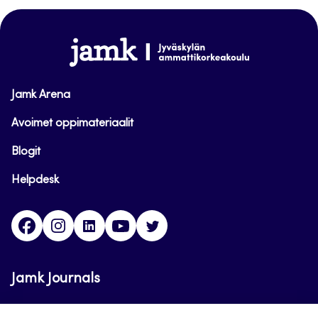
sivun
alkuun
www.jamk.fi
Jamk Arena
Avoimet oppimateriaalit
Blogit
Helpdesk
Facebook
Instagram
LinkedIn
Youtube
Twitter
Jamk Journals
Jamkin verkkolehdet ovat julkisia ja maksuttomasti