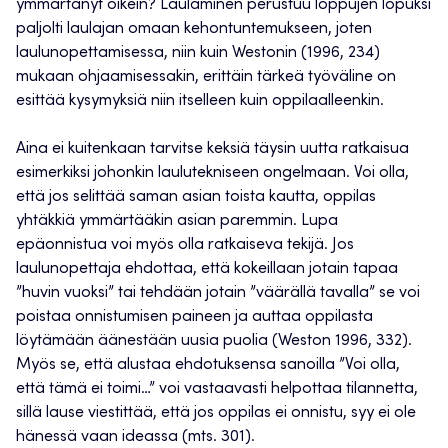
ymmärtänyt oikein? Laulaminen perustuu loppujen lopuksi
paljolti laulajan omaan kehontuntemukseen, joten
laulunopettamisessa, niin kuin Westonin (1996, 234)
mukaan ohjaamisessakin, erittäin tärkeä työväline on
esittää kysymyksiä niin itselleen kuin oppilaalleenkin.
Aina ei kuitenkaan tarvitse keksiä täysin uutta ratkaisua
esimerkiksi johonkin laulutekniseen ongelmaan. Voi olla,
että jos selittää saman asian toista kautta, oppilas
yhtäkkiä ymmärtääkin asian paremmin. Lupa
epäonnistua voi myös olla ratkaiseva tekijä. Jos
laulunopettaja ehdottaa, että kokeillaan jotain tapaa
”huvin vuoksi” tai tehdään jotain ”väärällä tavalla” se voi
poistaa onnistumisen paineen ja auttaa oppilasta
löytämään äänestään uusia puolia (Weston 1996, 332).
Myös se, että alustaa ehdotuksensa sanoilla ”Voi olla,
että tämä ei toimi…” voi vastaavasti helpottaa tilannetta,
sillä lause viestittää, että jos oppilas ei onnistu, syy ei ole
hänessä vaan ideassa (mts. 301).