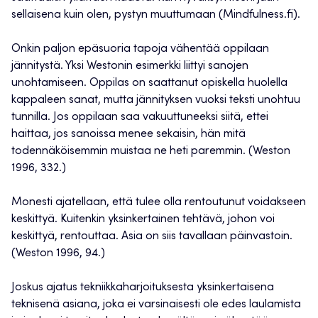
sellaisena kuin olen, pystyn muuttumaan (Mindfulness.fi).
Onkin paljon epäsuoria tapoja vähentää oppilaan
jännitystä. Yksi Westonin esimerkki liittyi sanojen
unohtamiseen. Oppilas on saattanut opiskella huolella
kappaleen sanat, mutta jännityksen vuoksi teksti unohtuu
tunnilla. Jos oppilaan saa vakuuttuneeksi siitä, ettei
haittaa, jos sanoissa menee sekaisin, hän mitä
todennäköisemmin muistaa ne heti paremmin. (Weston
1996, 332.)
Monesti ajatellaan, että tulee olla rentoutunut voidakseen
keskittyä. Kuitenkin yksinkertainen tehtävä, johon voi
keskittyä, rentouttaa. Asia on siis tavallaan päinvastoin.
(Weston 1996, 94.)
Joskus ajatus tekniikkaharjoituksesta yksinkertaisena
teknisenä asiana, joka ei varsinaisesti ole edes laulamista