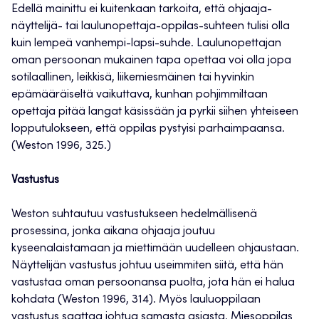
Edellä mainittu ei kuitenkaan tarkoita, että ohjaaja-
näyttelijä- tai laulunopettaja-oppilas-suhteen tulisi olla
kuin lempeä vanhempi-lapsi-suhde. Laulunopettajan
oman persoonan mukainen tapa opettaa voi olla jopa
sotilaallinen, leikkisä, liikemiesmäinen tai hyvinkin
epämääräiseltä vaikuttava, kunhan pohjimmiltaan
opettaja pitää langat käsissään ja pyrkii siihen yhteiseen
lopputulokseen, että oppilas pystyisi parhaimpaansa.
(Weston 1996, 325.)
Vastustus
Weston suhtautuu vastustukseen hedelmällisenä
prosessina, jonka aikana ohjaaja joutuu
kyseenalaistamaan ja miettimään uudelleen ohjaustaan.
Näyttelijän vastustus johtuu useimmiten siitä, että hän
vastustaa oman persoonansa puolta, jota hän ei halua
kohdata (Weston 1996, 314). Myös lauluoppilaan
vastustus saattaa johtua samasta asiasta. Miesoppilas