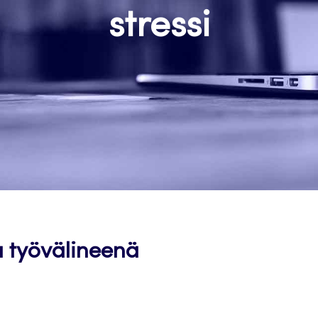
stressi
a työvälineenä