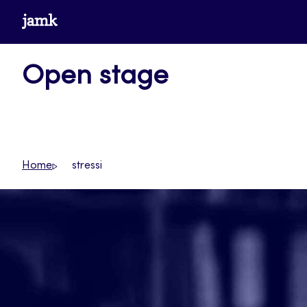
Siirry
www.jamk.fi
suoraan
sisältöön
Open stage
Home
stressi