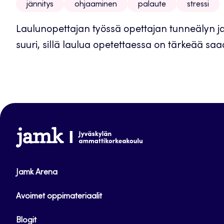
jännitys
ohjaaminen
palaute
stressi
Laulunopettajan työssä opettajan tunneälyn ja 
suuri, sillä laulua opetettaessa on tärkeää sa
www.jamk.fi
Jamk Arena
Avoimet oppimateriaalit
Blogit