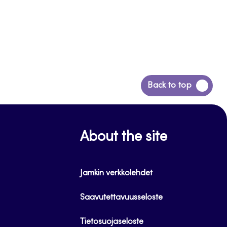
Siirry
Back to top
takaisin
sivun
alkuun
About the site
Jamkin verkkolehdet
Saavutettavuusseloste
Tietosuojaseloste