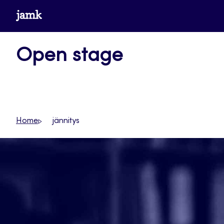
Siirry
www.jamk.fi
suoraan
sisältöön
Open stage
Home
jännitys