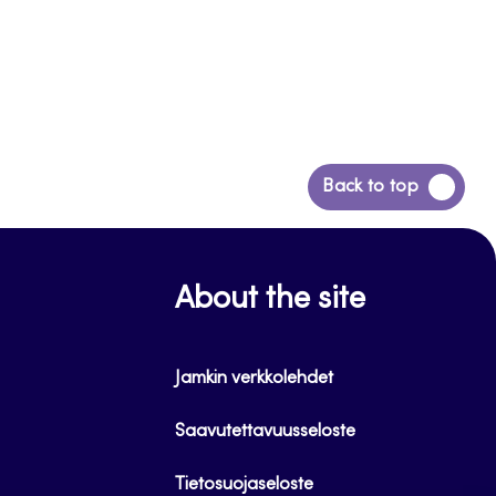
Siirry
Back to top
takaisin
sivun
alkuun
About the site
Jamkin verkkolehdet
Saavutettavuusseloste
Tietosuojaseloste