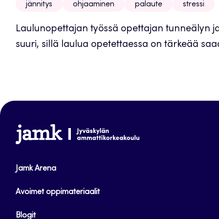
jännitys
ohjaaminen
palaute
stressi
Laulunopettajan työssä opettajan tunneälyn ja 
suuri, sillä laulua opetettaessa on tärkeää sa
www.jamk.fi
Jamk Arena
Avoimet oppimateriaalit
Blogit