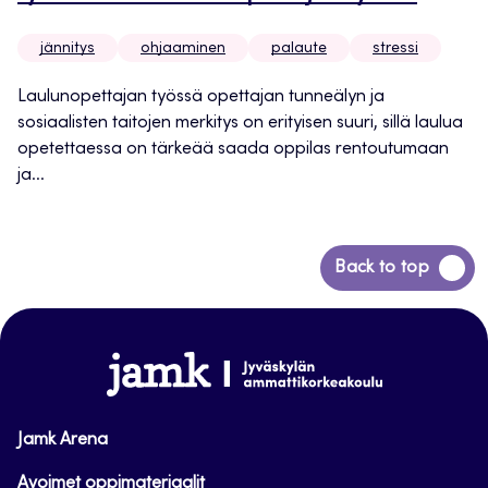
jännitys
ohjaaminen
palaute
stressi
Laulunopettajan työssä opettajan tunneälyn ja
sosiaalisten taitojen merkitys on erityisen suuri, sillä laulua
opetettaessa on tärkeää saada oppilas rentoutumaan
ja...
Siirry
Back to top
takaisin
sivun
alkuun
www.jamk.fi
Jamk Arena
Avoimet oppimateriaalit