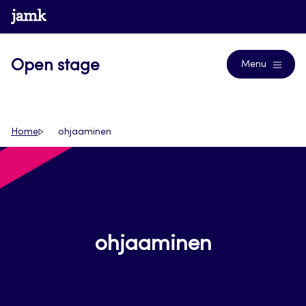
Siirry
www.jamk.fi
Journals
suoraan
sisältöön
Open stage
Menu
Home
ohjaaminen
ohjaaminen