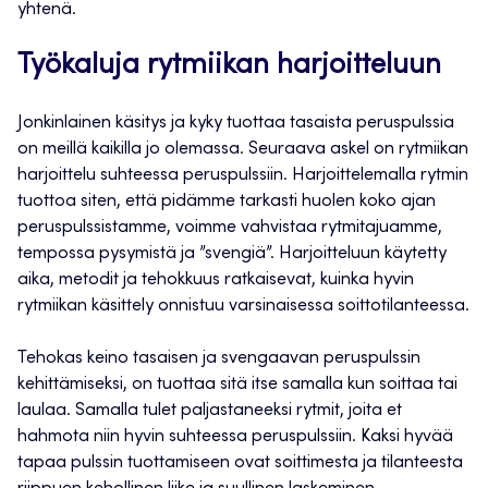
yhtenä.
Työkaluja rytmiikan harjoitteluun
Jonkinlainen käsitys ja kyky tuottaa tasaista peruspulssia
on meillä kaikilla jo olemassa. Seuraava askel on rytmiikan
harjoittelu suhteessa peruspulssiin. Harjoittelemalla rytmin
tuottoa siten, että pidämme tarkasti huolen koko ajan
peruspulssistamme, voimme vahvistaa rytmitajuamme,
tempossa pysymistä ja ”svengiä”. Harjoitteluun käytetty
aika, metodit ja tehokkuus ratkaisevat, kuinka hyvin
rytmiikan käsittely onnistuu varsinaisessa soittotilanteessa.
Tehokas keino tasaisen ja svengaavan peruspulssin
kehittämiseksi, on tuottaa sitä itse samalla kun soittaa tai
laulaa. Samalla tulet paljastaneeksi rytmit, joita et
hahmota niin hyvin suhteessa peruspulssiin. Kaksi hyvää
tapaa pulssin tuottamiseen ovat soittimesta ja tilanteesta