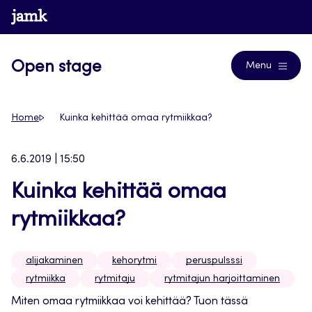
Siirry
www.jamk.fi
Journals
suoraan
sisältöön
Open stage
Menu
Home
Kuinka kehittää omaa rytmiikkaa?
6.6.2019 | 15:50
Kuinka kehittää omaa
rytmiikkaa?
alijakaminen
kehorytmi
peruspulsssi
rytmiikka
rytmitaju
rytmitajun harjoittaminen
Miten omaa rytmiikkaa voi kehittää? Tuon tässä