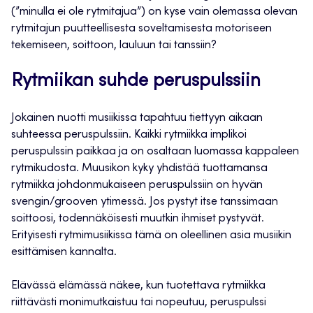
(”minulla ei ole rytmitajua”) on kyse vain olemassa olevan
rytmitajun puutteellisesta soveltamisesta motoriseen
tekemiseen, soittoon, lauluun tai tanssiin?
Rytmiikan suhde peruspulssiin
Jokainen nuotti musiikissa tapahtuu tiettyyn aikaan
suhteessa peruspulssiin. Kaikki rytmiikka implikoi
peruspulssin paikkaa ja on osaltaan luomassa kappaleen
rytmikudosta. Muusikon kyky yhdistää tuottamansa
rytmiikka johdonmukaiseen peruspulssiin on hyvän
svengin/grooven ytimessä. Jos pystyt itse tanssimaan
soittoosi, todennäköisesti muutkin ihmiset pystyvät.
Erityisesti rytmimusiikissa tämä on oleellinen asia musiikin
esittämisen kannalta.
Elävässä elämässä näkee, kun tuotettava rytmiikka
riittävästi monimutkaistuu tai nopeutuu, peruspulssi