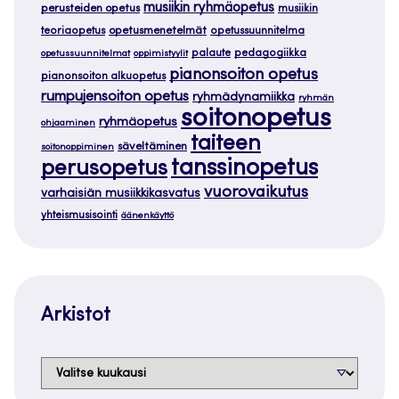
musiikin ryhmäopetus
perusteiden opetus
musiikin
teoriaopetus
opetusmenetelmät
opetussuunnitelma
palaute
pedagogiikka
opetussuunnitelmat
oppimistyylit
pianonsoiton opetus
pianonsoiton alkuopetus
rumpujensoiton opetus
ryhmädynamiikka
ryhmän
soitonopetus
ryhmäopetus
ohjaaminen
taiteen
säveltäminen
soitonoppiminen
tanssinopetus
perusopetus
vuorovaikutus
varhaisiän musiikkikasvatus
yhteismusisointi
äänenkäyttö
Arkistot
Arkistot