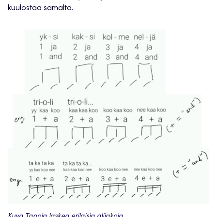
kuulostaa samalta.
Kuva Tapoja laskea erilaisia alijakoja