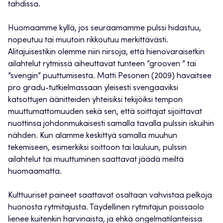
tahdissa.
Huomaamme kyllä, jos seuraamamme pulssi hidastuu,
nopeutuu tai muutoin rikkoutuu merkittävästi.
Alitajuisestikin olemme niin nirsoja, että hienovaraisetkin
ailahtelut rytmissä aiheuttavat tunteen ”grooven ” tai
”svengin” puuttumisesta. Matti Pesonen (2009) havaitsee
pro gradu-tutkielmassaan yleisesti svengaaviksi
katsottujen äänitteiden yhteisiksi tekijöiksi tempon
muuttumattomuuden sekä sen, että soittajat sijoittavat
nuottinsa johdonmukaisesti samalla tavalla pulssin iskuihin
nähden. Kun alamme keskittyä samalla muuhun
tekemiseen, esimerkiksi soittoon tai lauluun, pulssin
ailahtelut tai muuttuminen saattavat jäädä meiltä
huomaamatta.
Kulttuuriset paineet saattavat osaltaan vahvistaa pelkoja
huonosta rytmitajusta. Täydellinen rytmitajun poissaolo
lienee kuitenkin harvinaista, ja ehkä ongelmatilanteissa