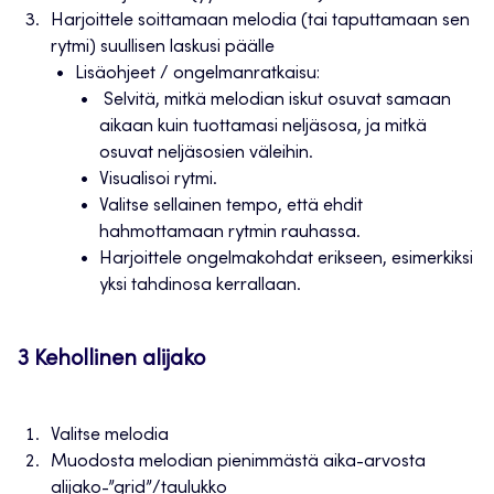
Harjoittele soittamaan melodia (tai taputtamaan sen
rytmi) suullisen laskusi päälle
Lisäohjeet / ongelmanratkaisu:
Selvitä, mitkä melodian iskut osuvat samaan
aikaan kuin tuottamasi neljäsosa, ja mitkä
osuvat neljäsosien väleihin.
Visualisoi rytmi.
Valitse sellainen tempo, että ehdit
hahmottamaan rytmin rauhassa.
Harjoittele ongelmakohdat erikseen, esimerkiksi
yksi tahdinosa kerrallaan.
3 Kehollinen alijako
Valitse melodia
Muodosta melodian pienimmästä aika-arvosta
alijako-”grid”/taulukko