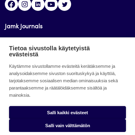
Facebook
Instagram
LinkedIn
Youtube
Twitter
Jamk Journals
Jamkin verkkolehdet ovat julkisia ja maksuttomasti
Tietoa sivustolla käytetyistä
luettavissa. Verkkolehtien tarkoituksena on tukea
evästeistä
opetusta sekä tutkimus-, kehitys- ja
innovaatiotoimintaa.
Käytämme sivustollamme evästeitä kerätäksemme ja
analysoidaksemme sivuston suorituskykyä ja käyttöä,
tarjotaksemme sosiaalisen median ominaisuuksia sekä
About the site
parantaaksemme ja räätälöidäksemme sisältöä ja
mainoksia.
Jamkin verkkolehdet
Saavutettavuusseloste
Salli kaikki evästeet
Tietosuojaseloste
Salli vain välttämätön
Evästeet