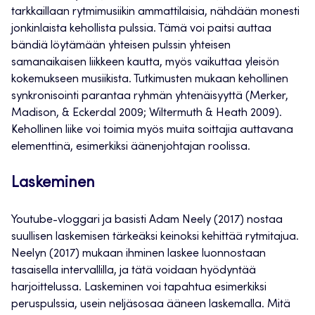
tarkkaillaan rytmimusiikin ammattilaisia, nähdään monesti
jonkinlaista kehollista pulssia. Tämä voi paitsi auttaa
bändiä löytämään yhteisen pulssin yhteisen
samanaikaisen liikkeen kautta, myös vaikuttaa yleisön
kokemukseen musiikista. Tutkimusten mukaan kehollinen
synkronisointi parantaa ryhmän yhtenäisyyttä (Merker,
Madison, & Eckerdal 2009; Wiltermuth & Heath 2009).
Kehollinen liike voi toimia myös muita soittajia auttavana
elementtinä, esimerkiksi äänenjohtajan roolissa.
Laskeminen
Youtube-vloggari ja basisti Adam Neely (2017) nostaa
suullisen laskemisen tärkeäksi keinoksi kehittää rytmitajua.
Neelyn (2017) mukaan ihminen laskee luonnostaan
tasaisella intervallilla, ja tätä voidaan hyödyntää
harjoittelussa. Laskeminen voi tapahtua esimerkiksi
peruspulssia, usein neljäsosaa ääneen laskemalla. Mitä