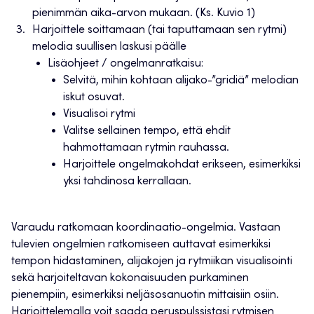
pienimmän aika-arvon mukaan. (Ks. Kuvio 1)
Harjoittele soittamaan (tai taputtamaan sen rytmi)
melodia suullisen laskusi päälle
Lisäohjeet / ongelmanratkaisu:
Selvitä, mihin kohtaan alijako-”gridiä” melodian
iskut osuvat.
Visualisoi rytmi
Valitse sellainen tempo, että ehdit
hahmottamaan rytmin rauhassa.
Harjoittele ongelmakohdat erikseen, esimerkiksi
yksi tahdinosa kerrallaan.
Varaudu ratkomaan koordinaatio-ongelmia. Vastaan
tulevien ongelmien ratkomiseen auttavat esimerkiksi
tempon hidastaminen, alijakojen ja rytmiikan visualisointi
sekä harjoiteltavan kokonaisuuden purkaminen
pienempiin, esimerkiksi neljäsosanuotin mittaisiin osiin.
Harjoittelemalla voit saada peruspulssistasi rytmisen