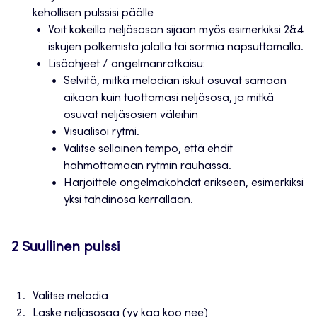
kehollisen pulssisi päälle
Voit kokeilla neljäsosan sijaan myös esimerkiksi 2&4
iskujen polkemista jalalla tai sormia napsuttamalla.
Lisäohjeet / ongelmanratkaisu:
Selvitä, mitkä melodian iskut osuvat samaan
aikaan kuin tuottamasi neljäsosa, ja mitkä
osuvat neljäsosien väleihin
Visualisoi rytmi.
Valitse sellainen tempo, että ehdit
hahmottamaan rytmin rauhassa.
Harjoittele ongelmakohdat erikseen, esimerkiksi
yksi tahdinosa kerrallaan.
2 Suullinen pulssi
Valitse melodia
Laske neljäsosaa (yy kaa koo nee)