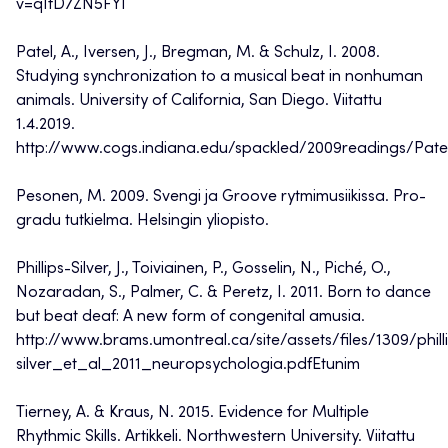
v=qIfD7ZN5FYI
Patel, A., Iversen, J., Bregman, M. & Schulz, I. 2008.
Studying synchronization to a musical beat in nonhuman
animals. University of California, San Diego. Viitattu
1.4.2019.
http://www.cogs.indiana.edu/spackled/2009readings/Pa
Pesonen, M. 2009. Svengi ja Groove rytmimusiikissa. Pro-
gradu tutkielma. Helsingin yliopisto.
Phillips-Silver, J., Toiviainen, P., Gosselin, N., Piché, O.,
Nozaradan, S., Palmer, C. & Peretz, I. 2011. Born to dance
but beat deaf: A new form of congenital amusia.
http://www.brams.umontreal.ca/site/assets/files/1309/phill
silver_et_al_2011_neuropsychologia.pdfEtunim
Tierney, A. & Kraus, N. 2015. Evidence for Multiple
Rhythmic Skills. Artikkeli. Northwestern University. Viitattu