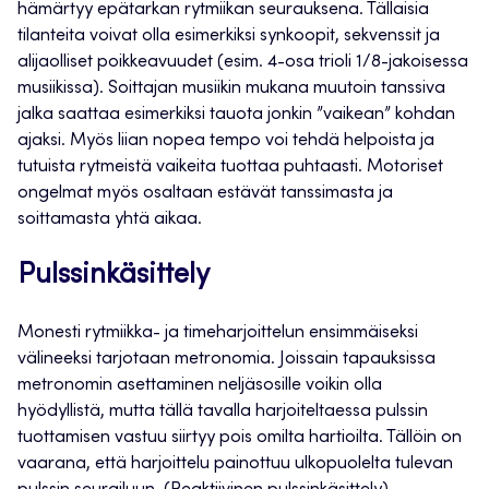
hämärtyy epätarkan rytmiikan seurauksena. Tällaisia
tilanteita voivat olla esimerkiksi synkoopit, sekvenssit ja
alijaolliset poikkeavuudet (esim. 4-osa trioli 1/8-jakoisessa
musiikissa). Soittajan musiikin mukana muutoin tanssiva
jalka saattaa esimerkiksi tauota jonkin ”vaikean” kohdan
ajaksi. Myös liian nopea tempo voi tehdä helpoista ja
tutuista rytmeistä vaikeita tuottaa puhtaasti. Motoriset
ongelmat myös osaltaan estävät tanssimasta ja
soittamasta yhtä aikaa.
Pulssinkäsittely
Monesti rytmiikka- ja timeharjoittelun ensimmäiseksi
välineeksi tarjotaan metronomia. Joissain tapauksissa
metronomin asettaminen neljäsosille voikin olla
hyödyllistä, mutta tällä tavalla harjoiteltaessa pulssin
tuottamisen vastuu siirtyy pois omilta hartioilta. Tällöin on
vaarana, että harjoittelu painottuu ulkopuolelta tulevan