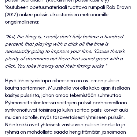
pulssin seurailuun. (Reaktiivinen pulssinkäsittely)
Youtubeen opetusmateriaali tuottava rumpali Rob Brown
(2017) näkee pulssin ulkoistamisen metronomille
ongelmallisena:
”But, the thing is, I really don’t fully believe a hundred
percent, that playing with a click all the time is
necessarily going to improve your time. ‘Cause there’s
plenty of drummers out there that sound great with a
click. You take it away and their timing sucks
. “
Hyvä lähestymistapa aiheeseen on ns. oman pulssin
kautta soittaminen. Muusikolla voi olla koko ajan itsellään
käsitys pulssista, johon omaa tekemistään suhteuttaa.
Ryhmäsoittotilanteessa soittajien pulssit parhaimmillaan
synkronoituvat toisiinsa ja kukin soittaa paitsi korvat auki
muiden soitolle, myös tasavertaisesti yhteiseen pulssiin.
Näin kaikki ovat yhteisesti vastuussa pulssin laadusta ja
ryhmä on mahdollista saada hengittämään ja soimaan