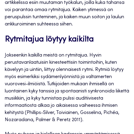
artikkelissa esiin muutaman työkalun, joilla kuka tahansa
voi parantaa omaa rytmitajua. Kaiken ytimessä on
peruspulssin tunteminen, ja kaiken muun soiton ja laulun
ankkuroiminen suhteessa siihen.
Rytmitajua löytyy kaikilta
Jokseenkin kaikilla meistä on rytmitajua. Hyvin
perustavanlaatuisiin kinesteettisiin toimintoihin, kuten
kävelyyn ja uintiin, liittyy olennaisesti rytmi. Rytmiä löytyy
myös esimerkiksi sydämenlyönnistä ja valtamerten
vuorovesi-ilmiöistä. Tutkijoiden mukaan ihmisellä on
luontainen kyky tanssia ja spontaanisti synkronoida liikettä
musiikkiin, ja kyky tunnistaa pulssi auditiivisesta
informaatiosta alkaa jo aikaisessa vaiheessa ihmisen
kehitystä (Phillips-Silver, Toiviainen, Gosselina, Pichéa,
Nozaradana, Palmer & Peretz 2011).