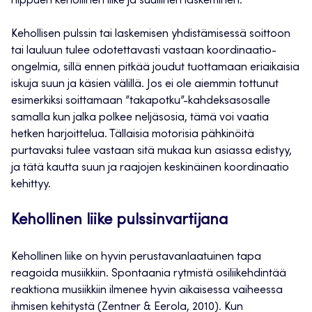
riippuen kehollinen liike ja suullinen laskeminen.
Kehollisen pulssin tai laskemisen yhdistämisessä soittoon
tai lauluun tulee odotettavasti vastaan koordinaatio-
ongelmia, sillä ennen pitkää joudut tuottamaan eriaikaisia
iskuja suun ja käsien välillä. Jos ei ole aiemmin tottunut
esimerkiksi soittamaan ”takapotku”-kahdeksasosalle
samalla kun jalka polkee neljäsosia, tämä voi vaatia
hetken harjoittelua. Tällaisia motorisia pähkinöitä
purtavaksi tulee vastaan sitä mukaa kun asiassa edistyy,
ja tätä kautta suun ja raajojen keskinäinen koordinaatio
kehittyy.
Kehollinen liike pulssinvartijana
Kehollinen liike on hyvin perustavanlaatuinen tapa
reagoida musiikkiin. Spontaania rytmistä osiliikehdintää
reaktiona musiikkiin ilmenee hyvin aikaisessa vaiheessa
ihmisen kehitystä (Zentner & Eerola, 2010). Kun