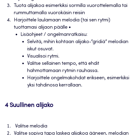
Tuota alijakoa esimerkiksi sormilla vuorottelemalla tai
rummuttamalla vuorokäsin reisiin
Harjoittele laulamaan melodia (tai sen rytmi)
tuottamasi alijaon päälle •
Lisäohjeet / ongelmanratkaisu:
Selvitä, mihin kohtaan alijako-”gridiä” melodian
iskut osuvat.
Visualisoi rytmi.
Valitse sellainen tempo, että ehdit
hahmottamaan rytmin rauhassa.
Harjoittele ongelmakohdat erikseen, esimerkiksi
yksi tahdinosa kerrallaan.
4 Suullinen alijako
Valitse melodia
Valitse sopiva tapa laskea alijakoa ääneen, melodian