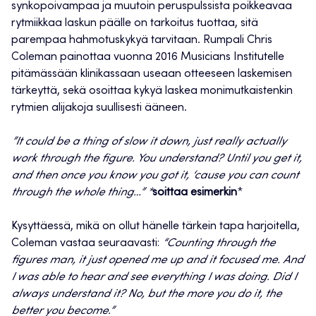
synkopoivampaa ja muutoin peruspulssista poikkeavaa
rytmiikkaa laskun päälle on tarkoitus tuottaa, sitä
parempaa hahmotuskykyä tarvitaan. Rumpali Chris
Coleman painottaa vuonna 2016 Musicians Institutelle
pitämässään klinikassaan useaan otteeseen laskemisen
tärkeyttä, sekä osoittaa kykyä laskea monimutkaistenkin
rytmien alijakoja suullisesti ääneen.
”It could be a thing of slow it down, just really actually
work through the figure. You understand? Until you get it,
and then once you know you got it, ‘cause you can count
through the whole thing…” *
soittaa esimerkin
*
Kysyttäessä, mikä on ollut hänelle tärkein tapa harjoitella,
Coleman vastaa seuraavasti:
“Counting through the
figures man, it just opened me up and it focused me. And
I was able to hear and see everything I was doing. Did I
always understand it? No, but the more you do it, the
better you become.”