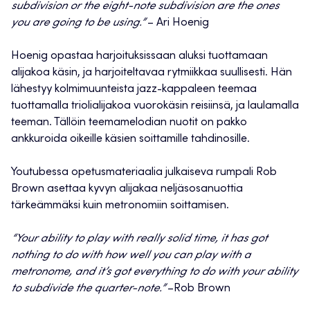
subdivision or the eight-note subdivision are the ones
you are going to be using.”
– Ari Hoenig
Hoenig opastaa harjoituksissaan aluksi tuottamaan
alijakoa käsin, ja harjoiteltavaa rytmiikkaa suullisesti. Hän
lähestyy kolmimuunteista jazz-kappaleen teemaa
tuottamalla triolialijakoa vuorokäsin reisiinsä, ja laulamalla
teeman. Tällöin teemamelodian nuotit on pakko
ankkuroida oikeille käsien soittamille tahdinosille.
Youtubessa opetusmateriaalia julkaiseva rumpali Rob
Brown asettaa kyvyn alijakaa neljäsosanuottia
tärkeämmäksi kuin metronomiin soittamisen.
“Your ability to play with really solid time, it has got
nothing to do with how well you can play with a
metronome, and it’s got everything to do with your ability
to subdivide the quarter-note.”
–Rob Brown