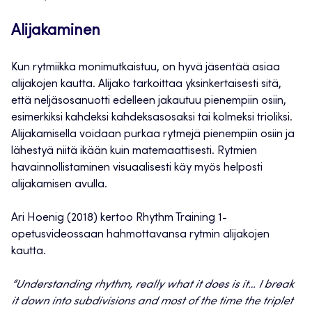
Alijakaminen
Kun rytmiikka monimutkaistuu, on hyvä jäsentää asiaa
alijakojen kautta. Alijako tarkoittaa yksinkertaisesti sitä,
että neljäsosanuotti edelleen jakautuu pienempiin osiin,
esimerkiksi kahdeksi kahdeksasosaksi tai kolmeksi trioliksi.
Alijakamisella voidaan purkaa rytmejä pienempiin osiin ja
lähestyä niitä ikään kuin matemaattisesti. Rytmien
havainnollistaminen visuaalisesti käy myös helposti
alijakamisen avulla.
Ari Hoenig (2018) kertoo Rhythm Training 1-
opetusvideossaan hahmottavansa rytmin alijakojen
kautta.
“Understanding rhythm, really what it does is it… I break
it down into subdivisions and most of the time the triplet