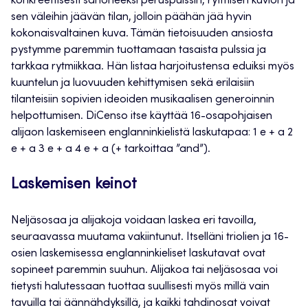
konkreettisesti sanoneeksi peruspulssin, rytmisen kuvion ja
sen väleihin jäävän tilan, jolloin päähän jää hyvin
kokonaisvaltainen kuva. Tämän tietoisuuden ansiosta
pystymme paremmin tuottamaan tasaista pulssia ja
tarkkaa rytmiikkaa. Hän listaa harjoitustensa eduiksi myös
kuuntelun ja luovuuden kehittymisen sekä erilaisiin
tilanteisiin sopivien ideoiden musikaalisen generoinnin
helpottumisen. DiCenso itse käyttää 16-osapohjaisen
alijaon laskemiseen englanninkielistä laskutapaa: 1 e + a 2
e + a 3 e + a 4 e + a (+ tarkoittaa ”and”).
Laskemisen keinot
Neljäsosaa ja alijakoja voidaan laskea eri tavoilla,
seuraavassa muutama vakiintunut. Itselläni triolien ja 16-
osien laskemisessa englanninkieliset laskutavat ovat
sopineet paremmin suuhun. Alijakoa tai neljäsosaa voi
tietysti halutessaan tuottaa suullisesti myös millä vain
tavuilla tai äännähdyksillä, ja kaikki tahdinosat voivat