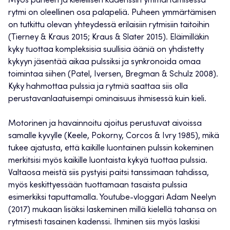
Myös puheen ja kielellisen kadenssin ymmärtämisessä
rytmi on oleellinen osa palapeliä. Puheen ymmärtämisen
on tutkittu olevan yhteydessä erilaisiin rytmisiin taitoihin
(Tierney & Kraus 2015; Kraus & Slater 2015). Eläimilläkin
kyky tuottaa kompleksisia suullisia ääniä on yhdistetty
kykyyn jäsentää aikaa pulssiksi ja synkronoida omaa
toimintaa siihen (Patel, Iversen, Bregman & Schulz 2008).
Kyky hahmottaa pulssia ja rytmiä saattaa siis olla
perustavanlaatuisempi ominaisuus ihmisessä kuin kieli.
Motorinen ja havainnoitu ajoitus perustuvat aivoissa
samalle kyvylle (Keele, Pokorny, Corcos & Ivry 1985), mikä
tukee ajatusta, että kaikille luontainen pulssin kokeminen
merkitsisi myös kaikille luontaista kykyä tuottaa pulssia.
Valtaosa meistä siis pystyisi paitsi tanssimaan tahdissa,
myös keskittyessään tuottamaan tasaista pulssia
esimerkiksi taputtamalla. Youtube-vloggari Adam Neelyn
(2017) mukaan lisäksi laskeminen millä kielellä tahansa on
rytmisesti tasainen kadenssi. Ihminen siis myös laskisi