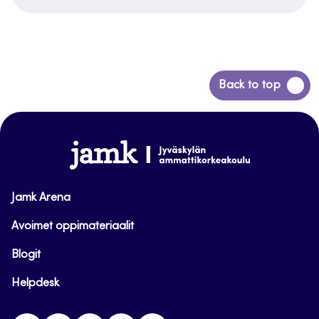
Siirry
Back to top
takaisin
sivun
alkuun
www.jamk.fi
Jamk Arena
Avoimet oppimateriaalit
Blogit
Helpdesk