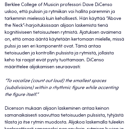
Berklee College of Musicin professori Dave DiCenso
uskoo, että pulssin ja rytmiikan voi hallita paremmin ja
tarkemmin mielessä kuin kehollisesti. Hän käyttää ”Above
the Neck”-harjoituksissaan alijaon laskemista tienä
kognitiiviseen tietoisuuteen rytmistä. Ajatuksen avaimena
on, että omaa ääntä käytetään kertomaan mielelle, missä
pulssi ja sen eri komponentit ovat. Tämä antaa
tietoisuuden ja kontrollin pulssista ja rytmistä, jollaista
keho tai raajat eivät pysty tuottamaan. DiCenso
määrittelee alijakamisen seuraavasti:
”To vocalize (count out loud) the smallest spaces
(subdivisions) within a rhythmic figure while accenting
the figure itself.”
Dicenson mukaan alijaon laskeminen antaa keinon
samanaikaisesti saavuttaa tietoisuuden pulssista, tyhjästä
tilasta ja itse rytmin muodosta. Alijakoa laskemalla tuleekin