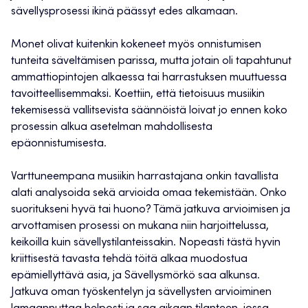
sävellysprosessi ikinä päässyt edes alkamaan.
Monet olivat kuitenkin kokeneet myös onnistumisen
tunteita säveltämisen parissa, mutta jotain oli tapahtunut
ammattiopintojen alkaessa tai harrastuksen muuttuessa
tavoitteellisemmaksi. Koettiin, että tietoisuus musiikin
tekemisessä vallitsevista säännöistä loivat jo ennen koko
prosessin alkua asetelman mahdollisesta
epäonnistumisesta.
Varttuneempana musiikin harrastajana onkin tavallista
alati analysoida sekä arvioida omaa tekemistään. Onko
suoritukseni hyvä tai huono? Tämä jatkuva arvioimisen ja
arvottamisen prosessi on mukana niin harjoittelussa,
keikoilla kuin sävellystilanteissakin. Nopeasti tästä hyvin
kriittisestä tavasta tehdä töitä alkaa muodostua
epämiellyttävä asia, ja Sävellysmörkö saa alkunsa.
Jatkuva oman työskentelyn ja sävellysten arvioiminen