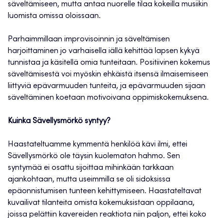
säveltämiseen, mutta antaa nuorelle tilaa kokeilla musiikin
luomista omissa oloissaan.
Parhaimmillaan improvisoinnin ja säveltämisen
harjoittaminen jo varhaisella iällä kehittää lapsen kykyä
tunnistaa ja käsitellä omia tunteitaan. Positiivinen kokemus
säveltämisestä voi myöskin ehkäistä itsensä ilmaisemiseen
liittyviä epävarmuuden tunteita, ja epävarmuuden sijaan
säveltäminen koetaan motivoivana oppimiskokemuksena.
Kuinka Sävellysmörkö syntyy?
Haastateltuamme kymmentä henkilöä kävi ilmi, ettei
Sävellysmörkö ole täysin kuolematon hahmo. Sen
syntymää ei osattu sijoittaa mihinkään tarkkaan
ajankohtaan, mutta useimmilla se oli sidoksissa
epäonnistumisen tunteen kehittymiseen. Haastateltavat
kuvailivat tilanteita omista kokemuksistaan oppilaana,
joissa pelättiin kavereiden reaktiota niin paljon, ettei koko