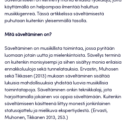
Säveltämiseen on kehitetty monia erilaisia työkaluja, joita
käyttämällä on helpompaa ilmentää haluttua
musiikkigenreä. Tässä artikkelissa säveltämisestä
puhutaan kuitenkin yleisemmällä tasolla.
Mitä säveltäminen on?
Säveltäminen on musiikillista toimintaa, jossa pyritään
luomaan jotain uutta ja mielenkiintoista. Sävellys terminä
on kuitenkin monisyisempi ja siihen sisältyy monia erilaisia
ennakkoluuloja sekä tunnelatauksia. Ervastin, Muhosen
sekä Tikkasen (2013) mukaan säveltäminen sisältää
lukuisia mahdollisuuksia yhdistää luovia musiikillisia
toimintatapoja. Säveltäminen onkin tekniikkalaji, jota
harjoittamalla jokainen voi oppia säveltämään. Kuitenkin
säveltämiseen käsitteenä liittyy monesti jonkinlainen
statusajattelu ja mielikuva ekspertiydestä. (Ervasti,
Muhonen, Tikkanen 2013, 253.)