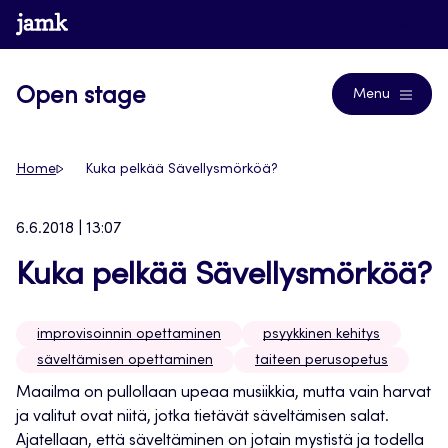
Siirry
www.jamk.fi
Journals
suoraan
sisältöön
Open stage
Menu
Home
Kuka pelkää Sävellysmörköä?
6.6.2018 | 13:07
Kuka pelkää Sävellysmörköä?
improvisoinnin opettaminen
psyykkinen kehitys
säveltämisen opettaminen
taiteen perusopetus
Maailma on pullollaan upeaa musiikkia, mutta vain harvat
ja valitut ovat niitä, jotka tietävät säveltämisen salat.
Ajatellaan, että säveltäminen on jotain mystistä ja todella