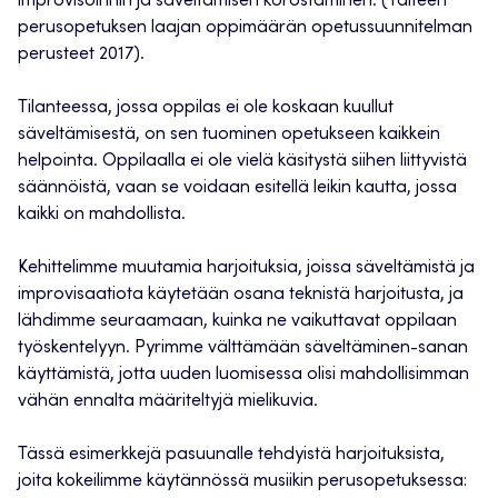
improvisoinnin ja säveltämisen korostaminen. (Taiteen
perusopetuksen laajan oppimäärän opetussuunnitelman
perusteet 2017).
Tilanteessa, jossa oppilas ei ole koskaan kuullut
säveltämisestä, on sen tuominen opetukseen kaikkein
helpointa. Oppilaalla ei ole vielä käsitystä siihen liittyvistä
säännöistä, vaan se voidaan esitellä leikin kautta, jossa
kaikki on mahdollista.
Kehittelimme muutamia harjoituksia, joissa säveltämistä ja
improvisaatiota käytetään osana teknistä harjoitusta, ja
lähdimme seuraamaan, kuinka ne vaikuttavat oppilaan
työskentelyyn. Pyrimme välttämään säveltäminen-sanan
käyttämistä, jotta uuden luomisessa olisi mahdollisimman
vähän ennalta määriteltyjä mielikuvia.
Tässä esimerkkejä pasuunalle tehdyistä harjoituksista,
joita kokeilimme käytännössä musiikin perusopetuksessa: