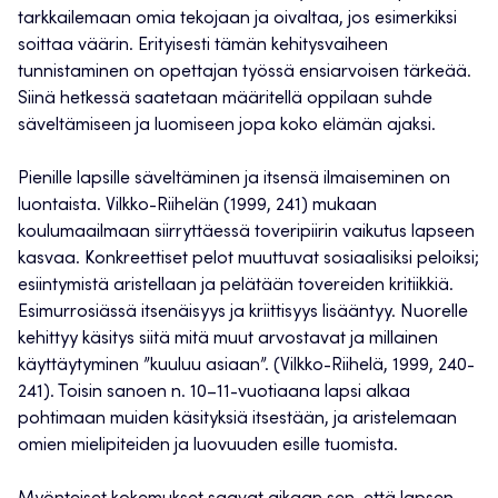
tarkkailemaan omia tekojaan ja oivaltaa, jos esimerkiksi
soittaa väärin. Erityisesti tämän kehitysvaiheen
tunnistaminen on opettajan työssä ensiarvoisen tärkeää.
Siinä hetkessä saatetaan määritellä oppilaan suhde
säveltämiseen ja luomiseen jopa koko elämän ajaksi.
Pienille lapsille säveltäminen ja itsensä ilmaiseminen on
luontaista. Vilkko-Riihelän (1999, 241) mukaan
koulumaailmaan siirryttäessä toveripiirin vaikutus lapseen
kasvaa. Konkreettiset pelot muuttuvat sosiaalisiksi peloiksi;
esiintymistä aristellaan ja pelätään tovereiden kritiikkiä.
Esimurrosiässä itsenäisyys ja kriittisyys lisääntyy. Nuorelle
kehittyy käsitys siitä mitä muut arvostavat ja millainen
käyttäytyminen ”kuuluu asiaan”. (Vilkko-Riihelä, 1999, 240-
241). Toisin sanoen n. 10–11-vuotiaana lapsi alkaa
pohtimaan muiden käsityksiä itsestään, ja aristelemaan
omien mielipiteiden ja luovuuden esille tuomista.