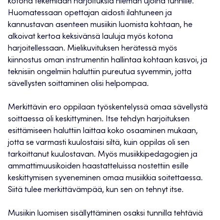
kotona tekemiään harjoituksia hieman ujoina tunnille.
Huomatessaan opettajan aidosti ilahtuneen ja
kannustavan asenteen musiikin luomista kohtaan, he
alkoivat kertoa keksivänsä lauluja myös kotona
harjoitellessaan. Mielikuvituksen herätessä myös
kiinnostus oman instrumentin hallintaa kohtaan kasvoi, ja
teknisiin ongelmiin haluttiin pureutua syvemmin, jotta
sävellysten soittaminen olisi helpompaa.
Merkittävin ero oppilaan työskentelyssä omaa sävellystä
soittaessa oli keskittyminen. Itse tehdyn harjoituksen
esittämiseen haluttiin laittaa koko osaaminen mukaan,
jotta se varmasti kuulostaisi siltä, kuin oppilas oli sen
tarkoittanut kuulostavan. Myös musiikkipedagogien ja
ammattimuusikoiden haastatteluissa nostettiin esille
keskittymisen syveneminen omaa musiikkia soitettaessa.
Siitä tulee merkittävämpää, kun sen on tehnyt itse.
Musiikin luomisen sisällyttäminen osaksi tunnilla tehtäviä