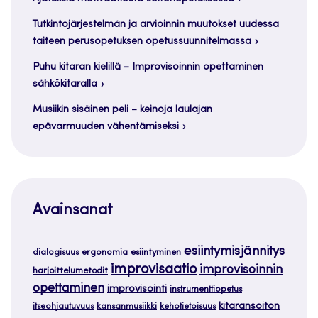
Tutkintojärjestelmän ja arvioinnin muutokset uudessa
taiteen perusopetuksen opetussuunnitelmassa
Puhu kitaran kielillä – Improvisoinnin opettaminen
sähkökitaralla
Musiikin sisäinen peli – keinoja laulajan
epävarmuuden vähentämiseksi
Avainsanat
esiintymisjännitys
dialogisuus
ergonomia
esiintyminen
improvisaatio
improvisoinnin
harjoittelumetodit
opettaminen
improvisointi
instrumenttiopetus
kitaransoiton
itseohjautuvuus
kansanmusiikki
kehotietoisuus