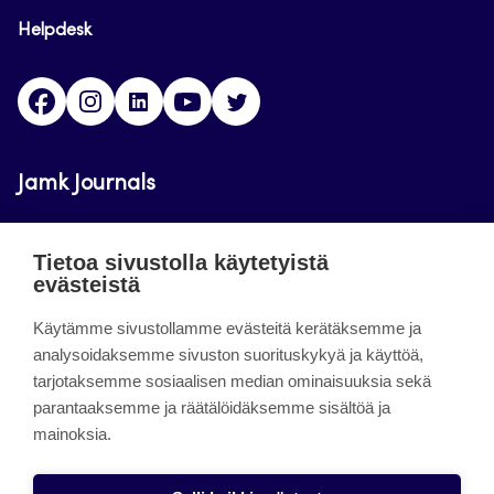
Helpdesk
Facebook
Instagram
LinkedIn
Youtube
Twitter
Jamk Journals
Jamkin verkkolehdet ovat julkisia ja maksuttomasti
Tietoa sivustolla käytetyistä
luettavissa. Verkkolehtien tarkoituksena on tukea
evästeistä
opetusta sekä tutkimus-, kehitys- ja
innovaatiotoimintaa.
Käytämme sivustollamme evästeitä kerätäksemme ja
analysoidaksemme sivuston suorituskykyä ja käyttöä,
tarjotaksemme sosiaalisen median ominaisuuksia sekä
About the site
parantaaksemme ja räätälöidäksemme sisältöä ja
mainoksia.
Jamkin verkkolehdet
Saavutettavuusseloste