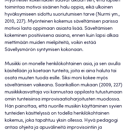
Myönteiset kokemukset saavat aikaan sen, että lapsen
toimintaa motivoi sisäinen halu oppia, eikä ulkoinen
hyväksymiseen sidottu suoriutumisen tarve (Nurmi ym.,
2010, 227). Myönteinen kokemus säveltämisen parissa
motivoi lasta oppimaan asiasta lisää. Säveltämisen
kokeminen positiivisena asiana, ennen kuin lapsi alkaa
miettimään muiden mielipiteitä, voikin estää
Sävellysmörön syntymisen kokonaan.
Musiikki on monelle henkilökohtainen asia, ja sen avulla
käsitellään ja koetaan tunteita, joita ei aina haluta tai
osata muuten tuoda esille. Siksi moni kokee myös
säveltämisen vaikeana. Saarikallion mukaan (2009, 227)
musiikkikasvattaja voi kannustaa oppilasta tutustumaan
omiin tunteisiinsa improvisaatioharjoitusten muodossa.
Hän painottaa, että nuorille musiikin käyttäminen syvien
tunteiden käsittelyssä on todella henkilökohtainen
kokemus, joka tapahtuu yksin ollessa. Hyvä pedagogi
antaa ohjeita ja apuvälineitä improvisointiin ja