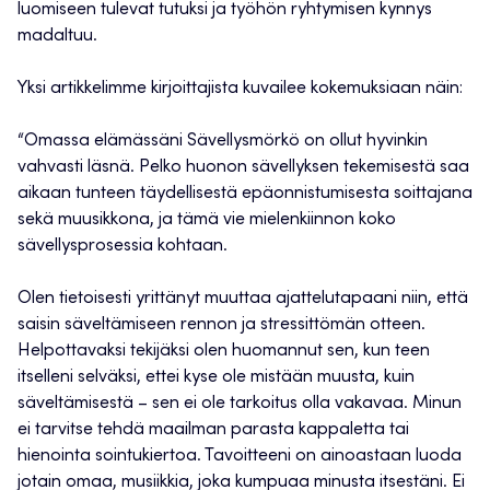
luomiseen tulevat tutuksi ja työhön ryhtymisen kynnys
madaltuu.
Yksi artikkelimme kirjoittajista kuvailee kokemuksiaan näin:
“Omassa elämässäni Sävellysmörkö on ollut hyvinkin
vahvasti läsnä. Pelko huonon sävellyksen tekemisestä saa
aikaan tunteen täydellisestä epäonnistumisesta soittajana
sekä muusikkona, ja tämä vie mielenkiinnon koko
sävellysprosessia kohtaan.
Olen tietoisesti yrittänyt muuttaa ajattelutapaani niin, että
saisin säveltämiseen rennon ja stressittömän otteen.
Helpottavaksi tekijäksi olen huomannut sen, kun teen
itselleni selväksi, ettei kyse ole mistään muusta, kuin
säveltämisestä – sen ei ole tarkoitus olla vakavaa. Minun
ei tarvitse tehdä maailman parasta kappaletta tai
hienointa sointukiertoa. Tavoitteeni on ainoastaan luoda
jotain omaa, musiikkia, joka kumpuaa minusta itsestäni. Ei