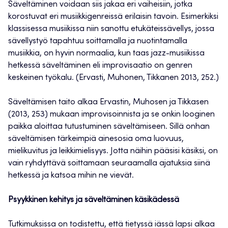
Säveltäminen voidaan siis jakaa eri vaiheisiin, jotka
korostuvat eri musiikkigenreissä erilaisin tavoin. Esimerkiksi
klassisessa musiikissa niin sanottu etukäteissävellys, jossa
sävellystyö tapahtuu soittamalla ja nuotintamalla
musiikkia, on hyvin normaalia, kun taas jazz-musiikissa
hetkessä säveltäminen eli improvisaatio on genren
keskeinen työkalu. (Ervasti, Muhonen, Tikkanen 2013, 252.)
Säveltämisen taito alkaa Ervastin, Muhosen ja Tikkasen
(2013, 253) mukaan improvisoinnista ja se onkin looginen
paikka aloittaa tutustuminen säveltämiseen. Sillä onhan
säveltämisen tärkeimpiä ainesosia oma luovuus,
mielikuvitus ja leikkimielisyys. Jotta näihin pääsisi käsiksi, on
vain ryhdyttävä soittamaan seuraamalla ajatuksia siinä
hetkessä ja katsoa mihin ne vievät.
Psyykkinen kehitys ja säveltäminen käsikädessä
Tutkimuksissa on todistettu, että tietyssä iässä lapsi alkaa