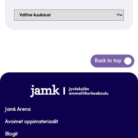
Arkistot
Siirry
Back to top
takaisin
sivun
alkuun
www.jamk.fi
Jamk Arena
Avoimet oppimateriaalit
Blogit