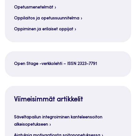
Opetusmenetelmät
Oppilaitos ja opetussuunnitelma
Oppiminen ja erilaiset oppijat
Open Stage -verkkolehti – ISSN 2323-7791
Viimeisimmät artikkelit
Säveltapailun integroiminen kanteleensoiton
alkeisopetukseen
Ajatuksia motivaatiosta soitonopetuksessa