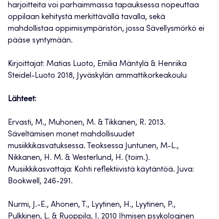
harjoitteita voi parhaimmassa tapauksessa nopeuttaa
oppilaan kehitystä merkittävällä tavalla, sekä
mahdollistaa oppimisympäristön, jossa Sävellysmörkö ei
pääse syntymään.
Kirjoittajat: Matias Luoto, Emilia Mäntylä & Henriika
Steidel-Luoto 2018, Jyväskylän ammattikorkeakoulu
Lähteet:
Ervasti, M., Muhonen, M. & Tikkanen, R. 2013.
Säveltämisen monet mahdollisuudet
musiikkikasvatuksessa. Teoksessa Juntunen, M-L.,
Nikkanen, H. M. & Westerlund, H. (toim.).
Musiikkikasvattaja: Kohti reflektiivistä käytäntöä. Juva:
Bookwell, 246-291.
Nurmi, J.-E., Ahonen, T., Lyytinen, H., Lyytinen, P.,
Pulkkinen, L. & Ruoppila, I. 2010 Ihmisen psykologinen