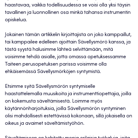
haastavaa, vaikka todellisuudessa se voisi olla yksi täysin
tavallinen ja luonnollinen osa minkä tahansa instrumentin
opiskelua.
Jokainen tämän artikkelin kirjoittajista on joko kamppaillut,
tai kamppailee edelleen ajoittain Sävellysmörö kanssa, ja
tästä syystä halusimme lähteä selvittämään, mitä
voisimme tehdä asialle, jotta omassa opetuksessamme
Taiteen perusopetuksen parissa voisimme olla
ehkäisemässä Sävellysmörköjen syntymistä.
Etsimme syitä Sävellysmörön syntymiselle
haastattelemalla muusikoita ja instrumenttiopettajia, joilla
on kokemusta säveltämisestä. Loimme myös
käytännönharjoituksia, joilla Sävellysmörön syntyminen
olisi mahdollisesti estettävissä kokonaan, sillä jokaisella on
oikeus ja avaimet säveltämistyöhön.