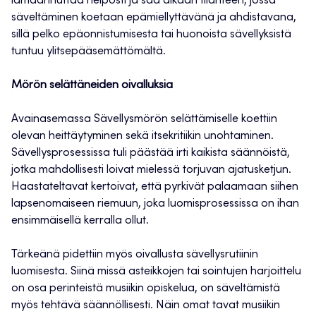
lamaannuttaa helposti ja saa aikaan tilanteen, jossa
säveltäminen koetaan epämiellyttävänä ja ahdistavana,
sillä pelko epäonnistumisesta tai huonoista sävellyksistä
tuntuu ylitsepääsemättömältä.
Mörön selättäneiden oivalluksia
Avainasemassa Sävellysmörön selättämiselle koettiin
olevan heittäytyminen sekä itsekritiikin unohtaminen.
Sävellysprosessissa tuli päästää irti kaikista säännöistä,
jotka mahdollisesti loivat mielessä torjuvan ajatusketjun.
Haastateltavat kertoivat, että pyrkivät palaamaan siihen
lapsenomaiseen riemuun, joka luomisprosessissa on ihan
ensimmäisellä kerralla ollut.
Tärkeänä pidettiin myös oivallusta sävellysrutiinin
luomisesta. Siinä missä asteikkojen tai sointujen harjoittelu
on osa perinteistä musiikin opiskelua, on säveltämistä
myös tehtävä säännöllisesti. Näin omat tavat musiikin