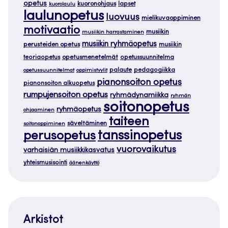
opetus
kuoronohjaus
lapset
kuorolaulu
laulunopetus
luovuus
mielikuvaoppiminen
motivaatio
musiikin
musiikin harrastaminen
musiikin ryhmäopetus
perusteiden opetus
musiikin
teoriaopetus
opetusmenetelmät
opetussuunnitelma
palaute
pedagogiikka
opetussuunnitelmat
oppimistyylit
pianonsoiton opetus
pianonsoiton alkuopetus
rumpujensoiton opetus
ryhmädynamiikka
ryhmän
soitonopetus
ryhmäopetus
ohjaaminen
taiteen
säveltäminen
soitonoppiminen
tanssinopetus
perusopetus
vuorovaikutus
varhaisiän musiikkikasvatus
yhteismusisointi
äänenkäyttö
Arkistot