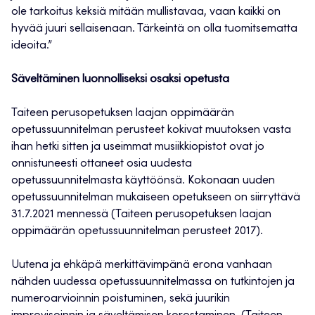
ole tarkoitus keksiä mitään mullistavaa, vaan kaikki on
hyvää juuri sellaisenaan. Tärkeintä on olla tuomitsematta
ideoita.”
Säveltäminen luonnolliseksi osaksi opetusta
Taiteen perusopetuksen laajan oppimäärän
opetussuunnitelman perusteet kokivat muutoksen vasta
ihan hetki sitten ja useimmat musiikkiopistot ovat jo
onnistuneesti ottaneet osia uudesta
opetussuunnitelmasta käyttöönsä. Kokonaan uuden
opetussuunnitelman mukaiseen opetukseen on siirryttävä
31.7.2021 mennessä (Taiteen perusopetuksen laajan
oppimäärän opetussuunnitelman perusteet 2017).
Uutena ja ehkäpä merkittävimpänä erona vanhaan
nähden uudessa opetussuunnitelmassa on tutkintojen ja
numeroarvioinnin poistuminen, sekä juurikin