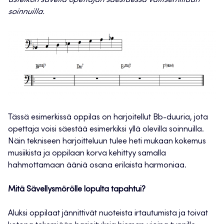
asteikon säveliä opettajan säestäessä valitsemillaan
soinnuilla.
Tässä esimerkissä oppilas on harjoitellut Bb-duuria, jota
opettaja voisi säestää esimerkiksi yllä olevilla soinnuilla.
Näin tekniseen harjoitteluun tulee heti mukaan kokemus
musiikista ja oppilaan korva kehittyy samalla
hahmottamaan ääniä osana erilaista harmoniaa.
Mitä Sävellysmörölle lopulta tapahtui?
Aluksi oppilaat jännittivät nuoteista irtautumista ja toivat