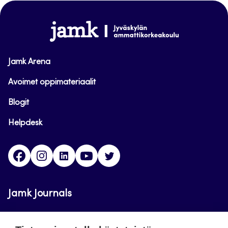
sivun
alkuun
www.jamk.fi
Jamk Arena
Avoimet oppimateriaalit
Blogit
Helpdesk
Facebook
Instagram
LinkedIn
Youtube
Twitter
Jamk Journals
Jamkin verkkolehdet ovat julkisia ja maksuttomasti