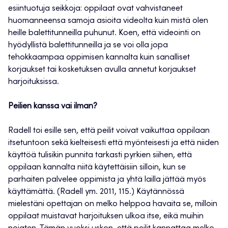
esiintuotuja seikkoja: oppilaat ovat vahvistaneet
huomanneensa samoja asioita videolta kuin mistä olen
heille balettitunneilla puhunut. Koen, että videointi on
hyödyllistä balettitunneilla ja se voi olla jopa
tehokkaampaa oppimisen kannalta kuin sanalliset
korjaukset tai kosketuksen avulla annetut korjaukset
harjoituksissa.
Peilien kanssa vai ilman?
Radell toi esille sen, että peilit voivat vaikuttaa oppilaan
itsetuntoon sekä kielteisesti että myönteisesti ja että niiden
käyttöä tulisikin punnita tarkasti pyrkien siihen, että
oppilaan kannalta niitä käytettäisiin silloin, kun se
parhaiten palvelee oppimista ja yhtä lailla jättää myös
käyttämättä. (Radell ym. 2011, 115.) Käytännössä
mielestäni opettajan on melko helppoa havaita se, milloin
oppilaat muistavat harjoituksen ulkoa itse, eikä muihin