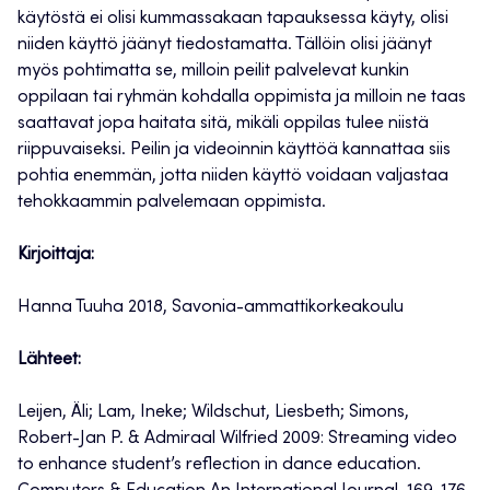
käytöstä ei olisi kummassakaan tapauksessa käyty, olisi
niiden käyttö jäänyt tiedostamatta. Tällöin olisi jäänyt
myös pohtimatta se, milloin peilit palvelevat kunkin
oppilaan tai ryhmän kohdalla oppimista ja milloin ne taas
saattavat jopa haitata sitä, mikäli oppilas tulee niistä
riippuvaiseksi. Peilin ja videoinnin käyttöä kannattaa siis
pohtia enemmän, jotta niiden käyttö voidaan valjastaa
tehokkaammin palvelemaan oppimista.
Kirjoittaja:
Hanna Tuuha 2018, Savonia-ammattikorkeakoulu
Lähteet:
Leijen, Äli; Lam, Ineke; Wildschut, Liesbeth; Simons,
Robert-Jan P. & Admiraal Wilfried 2009: Streaming video
to enhance student’s reflection in dance education.