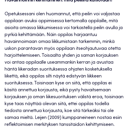
Havainnoinnin kehittäminen: mitä peilistä katsotaan?
Opetuksessani olen huomannut, että peilin voi valjastaa
oppilaan avuksi oppimisessa kertomalla oppilaille, mitä
asioita omassa liikkumisessa voi tarkastella peilin avulla ja
pyrkiä kehittämään. Näin oppilas harjaantuu
havainnoimaan omaa liikkumistaan tarkemmin, minkä
uskon parantavan myös oppilaan itseohjautuvaa otetta
harjoittelemiseen. Toisaalta yhden ja saman korjauksen
voi antaa oppilaalle useammankin kerran ja avustaa
häntä liikeradan suorituksessa ohjaten kosketuksella
liikettä, eikä oppilas silti näytä edistyvän liikkeen
suorituksessa. Toisinaan kyse on siitä, että oppilas ei
käsitä annettua korjausta, eikä pysty havaitsemaan
korjauksen ja oman liikesuorituksen välistä eroa, toisinaan
kyse taas näyttää olevan siitä, ettei oppilas todella
tiedosta annettua korjausta, koe sitä tärkeäksi tai ole
samaa mieltä. Leijen (2009) kumppaneineen nostaa esiin
reflektoimisen merkityksen tanssitaidon kehittymiseen.