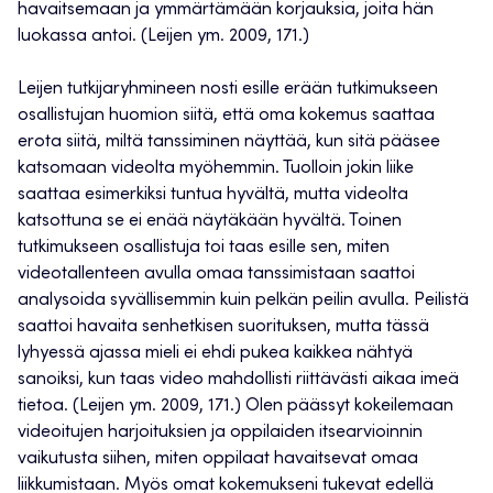
havaitsemaan ja ymmärtämään korjauksia, joita hän
luokassa antoi. (Leijen ym. 2009, 171.)
Leijen tutkijaryhmineen nosti esille erään tutkimukseen
osallistujan huomion siitä, että oma kokemus saattaa
erota siitä, miltä tanssiminen näyttää, kun sitä pääsee
katsomaan videolta myöhemmin. Tuolloin jokin liike
saattaa esimerkiksi tuntua hyvältä, mutta videolta
katsottuna se ei enää näytäkään hyvältä. Toinen
tutkimukseen osallistuja toi taas esille sen, miten
videotallenteen avulla omaa tanssimistaan saattoi
analysoida syvällisemmin kuin pelkän peilin avulla. Peilistä
saattoi havaita senhetkisen suorituksen, mutta tässä
lyhyessä ajassa mieli ei ehdi pukea kaikkea nähtyä
sanoiksi, kun taas video mahdollisti riittävästi aikaa imeä
tietoa. (Leijen ym. 2009, 171.) Olen päässyt kokeilemaan
videoitujen harjoituksien ja oppilaiden itsearvioinnin
vaikutusta siihen, miten oppilaat havaitsevat omaa
liikkumistaan. Myös omat kokemukseni tukevat edellä