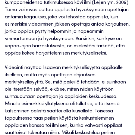
kumppaneidensa tutkimuksessa kävi ilmi (Leijen ym. 2009).
Tämä voi myös auttaa oppilasta hyväksymään opettajan
antamia korjauksia, joka voi tehostaa oppimista, kun
esimerkiksi videoimisen jälkeen opettaja antaa korjauksen,
jonka oppilas pysty helpommin ja nopeammin
ymmärtämään ja hyväksymään. Varsinkin, kun kyse on
vapaa-ajan harrastuksesta, on mielestäni tärkeää, että
oppilas kokee harjoittelemisen merkitykselliseksi.
Videointi näyttää lisäävän merkityksellisyyttä oppilaalle
itselleen, mutta myös opettajan ohjauksen
merkityksellisyyttä. Se, mitä peileillä tehdään, ei suinkaan
ole itsestään selvää, eikä se, miten niiden käyttöön
suhtaudutaan opettajan ja oppilaiden keskuudessa.
Minulle esimerkiksi yllätyksenä oli tullut se, että itsensä
katsominen peilistä saattoi olla kiusallista. Toisessa
tapauksessa taas peilien käytöstä keskusteleminen
oppilaiden kanssa toi ilmi sen, kuinka vahvasti oppilaat
saattoivat tukeutua niihin. Mikäli keskustelua peilien