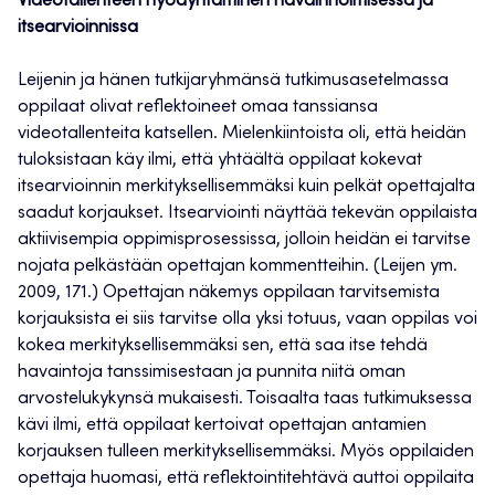
Videotallenteen hyödyntäminen havainnoimisessa ja
itsearvioinnissa
Leijenin ja hänen tutkijaryhmänsä tutkimusasetelmassa
oppilaat olivat reflektoineet omaa tanssiansa
videotallenteita katsellen. Mielenkiintoista oli, että heidän
tuloksistaan käy ilmi, että yhtäältä oppilaat kokevat
itsearvioinnin merkityksellisemmäksi kuin pelkät opettajalta
saadut korjaukset. Itsearviointi näyttää tekevän oppilaista
aktiivisempia oppimisprosessissa, jolloin heidän ei tarvitse
nojata pelkästään opettajan kommentteihin. (Leijen ym.
2009, 171.) Opettajan näkemys oppilaan tarvitsemista
korjauksista ei siis tarvitse olla yksi totuus, vaan oppilas voi
kokea merkityksellisemmäksi sen, että saa itse tehdä
havaintoja tanssimisestaan ja punnita niitä oman
arvostelukykynsä mukaisesti. Toisaalta taas tutkimuksessa
kävi ilmi, että oppilaat kertoivat opettajan antamien
korjauksen tulleen merkityksellisemmäksi. Myös oppilaiden
opettaja huomasi, että reflektointitehtävä auttoi oppilaita