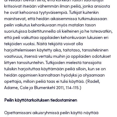
arvellaan olevan siinä, että korkean tason suoriutujat
kritisoivat itseään vähemmän ilman peiliä, jonka ansiosta
he ovat kehoonsa tyytyväisempiä. Tutkijat kuitenkin
mainitsevat, että heidän aikaisemmissa tutkimuksissaan
peilin vaikutus kehonkuvaan myös matalan tason
suoriutujissa balettitunneilla oli kielteinen ja he toteavatkin,
että peili vaikuttaa oppilaiden kehonkuvaan lukuisien eri
tekijöiden vuoksi. Näitä tekijöitä voivat olla
harjoittelemiseen käytetty aika, taitotaso, tanssitekninen
vaativuus, itsensä vertailu muihin ja oppilaiden odotukset
liittyen tanssitunteihin. Tutkijoiden mielestä tanssijoita
tulisikin harjoituttaa käyttämään peiliä silloin, kun se on
heidän oppimisen kannaltaan hyödyksi ja ohjaamaan
opettajia, milloin peiliä taas ei tulisi käyttää. (Radell,
Adame, Cole ja Blumenkehl 2011, 114-115.)
Peilin käyttötarkoituksen tiedostaminen
Opettamissani aikuisryhmissä peilin käyttö näyttää