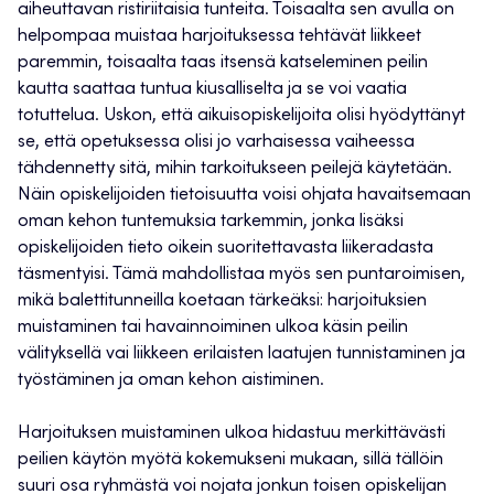
aiheuttavan ristiriitaisia tunteita. Toisaalta sen avulla on
helpompaa muistaa harjoituksessa tehtävät liikkeet
paremmin, toisaalta taas itsensä katseleminen peilin
kautta saattaa tuntua kiusalliselta ja se voi vaatia
totuttelua. Uskon, että aikuisopiskelijoita olisi hyödyttänyt
se, että opetuksessa olisi jo varhaisessa vaiheessa
tähdennetty sitä, mihin tarkoitukseen peilejä käytetään.
Näin opiskelijoiden tietoisuutta voisi ohjata havaitsemaan
oman kehon tuntemuksia tarkemmin, jonka lisäksi
opiskelijoiden tieto oikein suoritettavasta liikeradasta
täsmentyisi. Tämä mahdollistaa myös sen puntaroimisen,
mikä balettitunneilla koetaan tärkeäksi: harjoituksien
muistaminen tai havainnoiminen ulkoa käsin peilin
välityksellä vai liikkeen erilaisten laatujen tunnistaminen ja
työstäminen ja oman kehon aistiminen.
Harjoituksen muistaminen ulkoa hidastuu merkittävästi
peilien käytön myötä kokemukseni mukaan, sillä tällöin
suuri osa ryhmästä voi nojata jonkun toisen opiskelijan