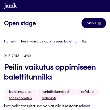
Siirry
www.jamk.fi
Journals
suoraan
sisältöön
Open stage
Menu
Home
Peilin vaikutus oppimiseen balettitunnilla
21.5.2018 | 14:33
Peilin vaikutus oppimiseen
balettitunnilla
baletinopetus
harjoittelumetodit
reflektio
tanssinopetus
videointi
Isot peilit tanssisalissa voivat olla itsestäänselvyys