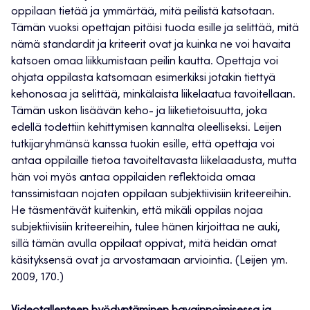
oppilaan tietää ja ymmärtää, mitä peilistä katsotaan.
Tämän vuoksi opettajan pitäisi tuoda esille ja selittää, mitä
nämä standardit ja kriteerit ovat ja kuinka ne voi havaita
katsoen omaa liikkumistaan peilin kautta. Opettaja voi
ohjata oppilasta katsomaan esimerkiksi jotakin tiettyä
kehonosaa ja selittää, minkälaista liikelaatua tavoitellaan.
Tämän uskon lisäävän keho- ja liiketietoisuutta, joka
edellä todettiin kehittymisen kannalta oleelliseksi. Leijen
tutkijaryhmänsä kanssa tuokin esille, että opettaja voi
antaa oppilaille tietoa tavoiteltavasta liikelaadusta, mutta
hän voi myös antaa oppilaiden reflektoida omaa
tanssimistaan nojaten oppilaan subjektiivisiin kriteereihin.
He täsmentävät kuitenkin, että mikäli oppilas nojaa
subjektiivisiin kriteereihin, tulee hänen kirjoittaa ne auki,
sillä tämän avulla oppilaat oppivat, mitä heidän omat
käsityksensä ovat ja arvostamaan arviointia. (Leijen ym.
2009, 170.)