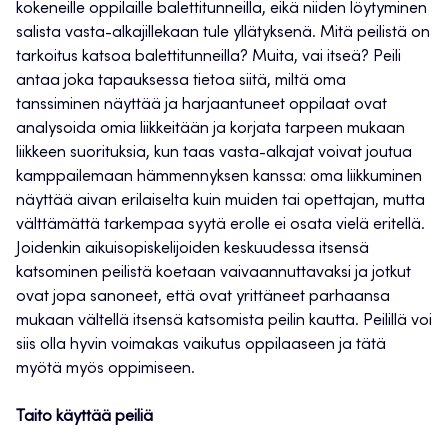
kokeneille oppilaille balettitunneilla, eikä niiden löytyminen
salista vasta-alkajillekaan tule yllätyksenä. Mitä peilistä on
tarkoitus katsoa balettitunneilla? Muita, vai itseä? Peili
antaa joka tapauksessa tietoa siitä, miltä oma
tanssiminen näyttää ja harjaantuneet oppilaat ovat
analysoida omia liikkeitään ja korjata tarpeen mukaan
liikkeen suorituksia, kun taas vasta-alkajat voivat joutua
kamppailemaan hämmennyksen kanssa: oma liikkuminen
näyttää aivan erilaiselta kuin muiden tai opettajan, mutta
välttämättä tarkempaa syytä erolle ei osata vielä eritellä.
Joidenkin aikuisopiskelijoiden keskuudessa itsensä
katsominen peilistä koetaan vaivaannuttavaksi ja jotkut
ovat jopa sanoneet, että ovat yrittäneet parhaansa
mukaan vältellä itsensä katsomista peilin kautta. Peilillä voi
siis olla hyvin voimakas vaikutus oppilaaseen ja tätä
myötä myös oppimiseen.
Taito käyttää peiliä