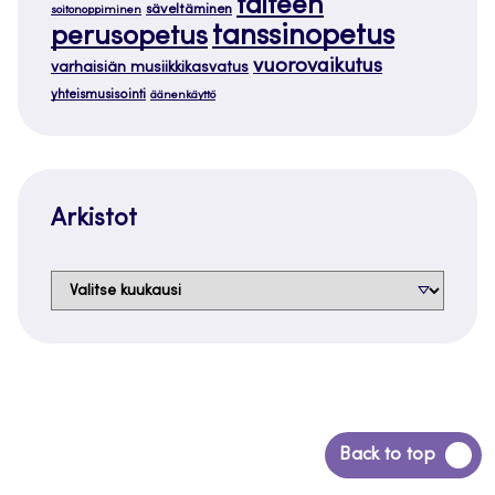
taiteen
säveltäminen
soitonoppiminen
tanssinopetus
perusopetus
vuorovaikutus
varhaisiän musiikkikasvatus
yhteismusisointi
äänenkäyttö
Arkistot
Arkistot
Siirry
Back to top
takaisin