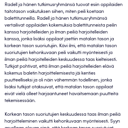
Radell ja hänen tutkimusryhmänsä tuovat esiin oppilaiden
taitotason vaikutuksen siihen, miten peili koetaan
balettitunneilla. Radell ja hänen tutkimusryhmänsä
vertailivat oppilaiden kokemuksia balettitunneista peilin
kanssa harjoitelleiden ja ilman peiliä harjoitelleiden
kanssa, jonka lisäksi oppilaat jaettiin matalan tason ja
korkean tason suoriutujiin. Kävi ilmi, että matalan tason
suoriutujien kehonkuvaan peili vaikutti myönteisesti ja
ilman peiliä harjoitelleiden keskuudessa taas kielteisesti.
Tutkijat pohtivat, että ilman peiliä harjoitelleiden elävä
kokemus baletin harjoittelemisesta jäi kenties
puutteelliseksi ja oli näin vähemmän todellinen, jonka
lisäksi tutkijat otaksuivat, että matalan tason oppilaat
eivät vielä olleet harjaantuneet havaitsemaan puutteita
tekemisessään.
Korkean tason suoriutujien keskuudessa taas ilman peiliä
harjoitteleminen vaikutti kehonkuvaan myönteisesti. Syyn