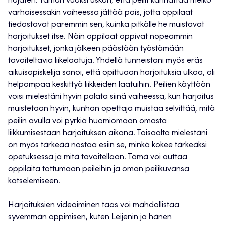
nojaten. Tämän vuoksi uskon, että peilit kannattaa melko
varhaisessakin vaiheessa jättää pois, jotta oppilaat
tiedostavat paremmin sen, kuinka pitkälle he muistavat
harjoitukset itse. Näin oppilaat oppivat nopeammin
harjoitukset, jonka jälkeen päästään työstämään
tavoiteltavia liikelaatuja. Yhdellä tunneistani myös eräs
aikuisopiskelija sanoi, että opittuaan harjoituksia ulkoa, oli
helpompaa keskittyä liikkeiden laatuihin. Peilien käyttöön
voisi mielestäni hyvin palata siinä vaiheessa, kun harjoitus
muistetaan hyvin, kunhan opettaja muistaa selvittää, mitä
peilin avulla voi pyrkiä huomiomaan omasta
liikkumisestaan harjoituksen aikana. Toisaalta mielestäni
on myös tärkeää nostaa esiin se, minkä kokee tärkeäksi
opetuksessa ja mitä tavoitellaan. Tämä voi auttaa
oppilaita tottumaan peileihin ja oman peilikuvansa
katselemiseen.
Harjoituksien videoiminen taas voi mahdollistaa
syvemmän oppimisen, kuten Leijenin ja hänen