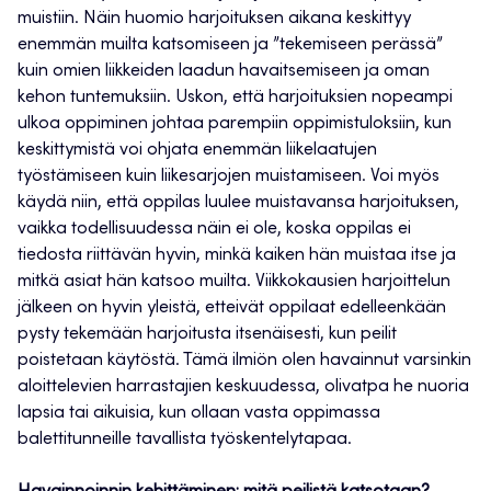
muistiin. Näin huomio harjoituksen aikana keskittyy
enemmän muilta katsomiseen ja ”tekemiseen perässä”
kuin omien liikkeiden laadun havaitsemiseen ja oman
kehon tuntemuksiin. Uskon, että harjoituksien nopeampi
ulkoa oppiminen johtaa parempiin oppimistuloksiin, kun
keskittymistä voi ohjata enemmän liikelaatujen
työstämiseen kuin liikesarjojen muistamiseen. Voi myös
käydä niin, että oppilas luulee muistavansa harjoituksen,
vaikka todellisuudessa näin ei ole, koska oppilas ei
tiedosta riittävän hyvin, minkä kaiken hän muistaa itse ja
mitkä asiat hän katsoo muilta. Viikkokausien harjoittelun
jälkeen on hyvin yleistä, etteivät oppilaat edelleenkään
pysty tekemään harjoitusta itsenäisesti, kun peilit
poistetaan käytöstä. Tämä ilmiön olen havainnut varsinkin
aloittelevien harrastajien keskuudessa, olivatpa he nuoria
lapsia tai aikuisia, kun ollaan vasta oppimassa
balettitunneille tavallista työskentelytapaa.