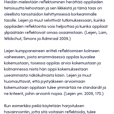
Heidän mielestään reflektoiminen herättää oppilaiden
tietoisuutta kehostaan ja sen liikkeistä ja tämä taas on
oleellista tanssitaidon kehittymisessä korkeammalle
tasolle. Leijen ja muut selvittivät tutkimuksessaan, kuinka
oppilaiden reflektointia voisi helpottaa ja kuinka oppilaat
ylipäätään reflektoivat omaa osaamistaan. (Leijen, Lam,
Wildschut, Simons ja Admiraal 2009.)
Leijen kumppaneineen eritteli reflektoimisen kolmeen
vaiheeseen, joista ensimmäisessä oppilas kuvailee
kokemustaan, toisessa oppilas arvioi kokemustaan ja
kolmannessa niistä hän oppii kokemuksestaan
useammasta näkökulmasta käsin. Leijen ja muut
huomauttavat, että pystyäkseen arvioimaan
kokemustaan oppilaan tulee ymmärtää ne standardit ja
ne kriteerit, joihin arviointi nojaa. (Leijen ym. 2009, 170.)
Kun esimerkiksi peiliä käytetään harjoituksen
havainnointiin, jotta sitä voitaisiin reflektoida, tulee