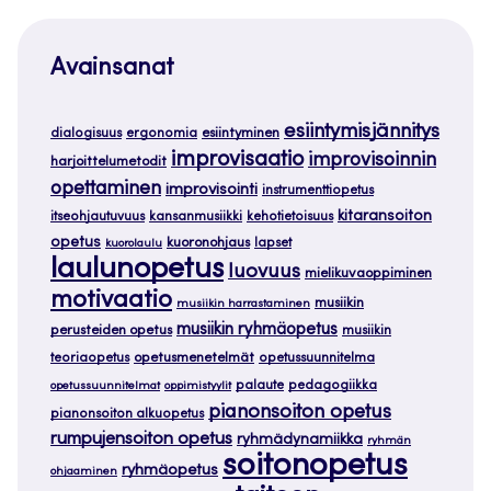
Avainsanat
esiintymisjännitys
dialogisuus
ergonomia
esiintyminen
improvisaatio
improvisoinnin
harjoittelumetodit
opettaminen
improvisointi
instrumenttiopetus
kitaransoiton
itseohjautuvuus
kansanmusiikki
kehotietoisuus
opetus
kuoronohjaus
lapset
kuorolaulu
laulunopetus
luovuus
mielikuvaoppiminen
motivaatio
musiikin
musiikin harrastaminen
musiikin ryhmäopetus
perusteiden opetus
musiikin
teoriaopetus
opetusmenetelmät
opetussuunnitelma
palaute
pedagogiikka
opetussuunnitelmat
oppimistyylit
pianonsoiton opetus
pianonsoiton alkuopetus
rumpujensoiton opetus
ryhmädynamiikka
ryhmän
soitonopetus
ryhmäopetus
ohjaaminen