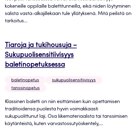
kokeneille oppilaille balettitunneilla, eikä niiden löytyminen
salista vasta-alkajillekaan tule yllätyksenä. Mitä peilistä on
tarkoitus...
Tiaroja ja tukihousuja –
Sukupuolisensitiivisyys
baletinopetuksessa
baletinopetus
sukupuolisensitiivisyys
tanssinopetus
Klassinen baletti on niin esittämisen kuin opettamisen
traditioidensa puolesta hyvin voimakkaasti
sukupuolittunut laji. Osa liikemateriaalista tai tanssimisen
käytänteistä, kuten varvastossutyöskentely,...