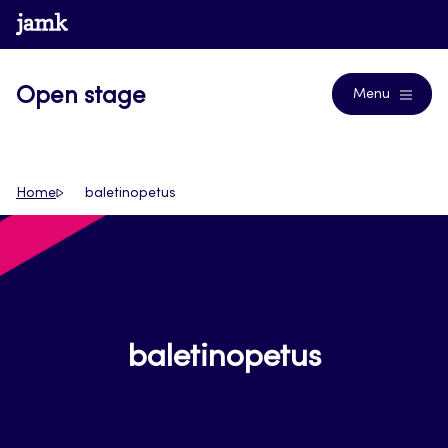
Siirry
www.jamk.fi
Journals
suoraan
sisältöön
Open stage
Menu
Home
baletinopetus
baletinopetus