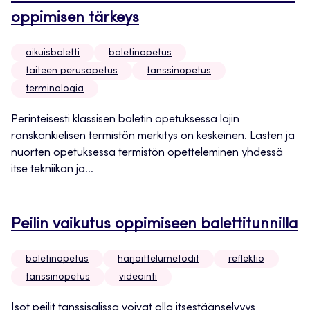
oppimisen tärkeys
aikuisbaletti
baletinopetus
taiteen perusopetus
tanssinopetus
terminologia
Perinteisesti klassisen baletin opetuksessa lajin
ranskankielisen termistön merkitys on keskeinen. Lasten ja
nuorten opetuksessa termistön opetteleminen yhdessä
itse tekniikan ja...
Peilin vaikutus oppimiseen balettitunnilla
baletinopetus
harjoittelumetodit
reflektio
tanssinopetus
videointi
Isot peilit tanssisalissa voivat olla itsestäänselvyys