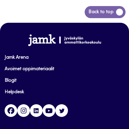
Siirry
Back to top
takaisin
sivun
alkuun
www.jamk.fi
Jamk Arena
Avoimet oppimateriaalit
Blogit
Helpdesk
Facebook
Instagram
LinkedIn
Youtube
Twitter