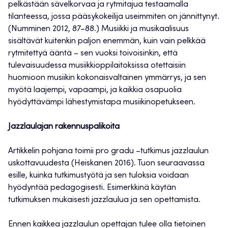
pelkästään sävelkorvaa ja rytmitajua testaamalla
tilanteessa, jossa pääsykokeilija useimmiten on jännittynyt.
(Numminen 2012, 87–88.) Musiikki ja musikaalisuus
sisältävät kuitenkin paljon enemmän, kuin vain pelkkää
rytmitettyä ääntä – sen vuoksi toivoisinkin, että
tulevaisuudessa musiikkioppilaitoksissa otettaisiin
huomioon musiikin kokonaisvaltainen ymmärrys, ja sen
myötä laajempi, vapaampi, ja kaikkia osapuolia
hyödyttävämpi lähestymistapa musiikinopetukseen.
Jazzlaulajan rakennuspalikoita
Artikkelin pohjana toimii pro gradu –tutkimus jazzlaulun
uskottavuudesta (Heiskanen 2016). Tuon seuraavassa
esille, kuinka tutkimustyötä ja sen tuloksia voidaan
hyödyntää pedagogisesti. Esimerkkinä käytän
tutkimuksen mukaisesti jazzlaulua ja sen opettamista.
Ennen kaikkea jazzlaulun opettajan tulee olla tietoinen