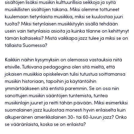
sisältöjen lisäksi musiikin kulttuurillisia seikkoja ja syitä
musiikillisten sisältöjen takana. Miksi olemme tottuneet
kuulemaan tietynlaista musiikkia, miksi se kuulostaa juuri
tuolta? Miksi tietynlaisen musiikkityylin sisällä tehdään
usein vain tietynlaisia asioita ja kuinka tilanne on kehittynyt
tämän kaltaiseksi? Mistä vaikkapa jazz tulee ja miksi se on
tällaista Suomessa?
Kaikkiin näihin kysymyksiin on olemassa vastauksia niitä
etsiville. Tutkivana pedagogina olen sitä mieltä, että
jokaisen musiikkia opiskelevan tulisi tutustua soittamansa
musiikin historiaan, tapoihin ja käytäntöihin
ymmärtääkseen sitä entistä paremmin. Se on osa niin
sanottujen musiikin sääntöjen tuntemista, tuntea
musiikinlajin juuret ja reitti tähän päivään. Miksi esimerkiksi
suomalainen jazz kuulostaa monesti hyvin erilaiselta kuin
alkuperäinen amerikkalainen 30- tai 60-luvun jazz? Onko
se vääränlaista, koska se on erilaista?