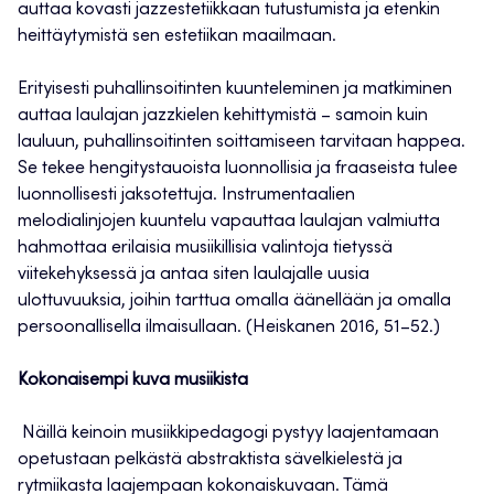
auttaa kovasti jazzestetiikkaan tutustumista ja etenkin
heittäytymistä sen estetiikan maailmaan.
Erityisesti puhallinsoitinten kuunteleminen ja matkiminen
auttaa laulajan jazzkielen kehittymistä – samoin kuin
lauluun, puhallinsoitinten soittamiseen tarvitaan happea.
Se tekee hengitystauoista luonnollisia ja fraaseista tulee
luonnollisesti jaksotettuja. Instrumentaalien
melodialinjojen kuuntelu vapauttaa laulajan valmiutta
hahmottaa erilaisia musiikillisia valintoja tietyssä
viitekehyksessä ja antaa siten laulajalle uusia
ulottuvuuksia, joihin tarttua omalla äänellään ja omalla
persoonallisella ilmaisullaan. (Heiskanen 2016, 51–52.)
Kokonaisempi kuva musiikista
Näillä keinoin musiikkipedagogi pystyy laajentamaan
opetustaan pelkästä abstraktista sävelkielestä ja
rytmiikasta laajempaan kokonaiskuvaan. Tämä