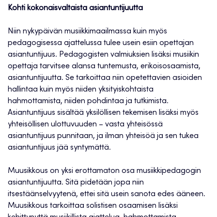
Kohti kokonaisvaltaista asiantuntijuutta
Niin nykypäivän musiikkimaailmassa kuin myös
pedagogisessa ajattelussa tulee usein esiin opettajan
asiantuntijuus. Pedagogisten valmiuksien lisäksi musiikin
opettaja tarvitsee alansa tuntemusta, erikoisosaamista,
asiantuntijuutta. Se tarkoittaa niin opetettavien asioiden
hallintaa kuin myös niiden yksityiskohtaista
hahmottamista, niiden pohdintaa ja tutkimista.
Asiantuntijuus sisältää yksilöllisen tekemisen lisäksi myös
yhteisöllisen ulottuvuuden – vasta yhteisössä
asiantuntijuus punnitaan, ja ilman yhteisöä ja sen tukea
asiantuntijuus jää syntymättä.
Muusikkous on yksi erottamaton osa musiikkipedagogin
asiantuntijuutta. Sitä pidetään jopa niin
itsestäänselvyytenä, ettei sitä usein sanota edes ääneen.
Muusikkous tarkoittaa solistisen osaamisen lisäksi