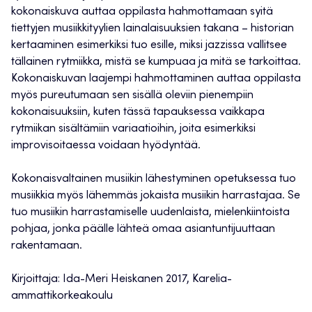
kokonaiskuva auttaa oppilasta hahmottamaan syitä
tiettyjen musiikkityylien lainalaisuuksien takana – historian
kertaaminen esimerkiksi tuo esille, miksi jazzissa vallitsee
tällainen rytmiikka, mistä se kumpuaa ja mitä se tarkoittaa.
Kokonaiskuvan laajempi hahmottaminen auttaa oppilasta
myös pureutumaan sen sisällä oleviin pienempiin
kokonaisuuksiin, kuten tässä tapauksessa vaikkapa
rytmiikan sisältämiin variaatioihin, joita esimerkiksi
improvisoitaessa voidaan hyödyntää.
Kokonaisvaltainen musiikin lähestyminen opetuksessa tuo
musiikkia myös lähemmäs jokaista musiikin harrastajaa. Se
tuo musiikin harrastamiselle uudenlaista, mielenkiintoista
pohjaa, jonka päälle lähteä omaa asiantuntijuuttaan
rakentamaan.
Kirjoittaja: Ida-Meri Heiskanen 2017, Karelia-
ammattikorkeakoulu