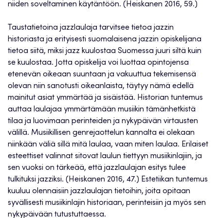
niiden soveltaminen käytäntöön. (Heiskanen 2016, 59.)
Taustatietoina jazzlaulaja tarvitsee tietoa jazzin
historiasta ja erityisesti suomalaisena jazzin opiskelijana
tietoa siitä, miksi jazz kuulostaa Suomessa juuri siltä kuin
se kuulostaa. Jotta opiskelija voi luottaa opintojensa
etenevän oikeaan suuntaan ja vakuuttua tekemisensä
olevan niin sanotusti oikeanlaista, täytyy nämä edellä
mainitut asiat ymmärtää ja sisäistää. Historian tuntemus
auttaa laulajaa ymmärtämään musiikin tämänhetkistä
tilaa ja luovimaan perinteiden ja nykypäivän virtausten
välillä. Musiikillisen genrejaottelun kannalta ei olekaan
niinkään väliä sillä mitä laulaa, vaan miten laulaa. Erilaiset
esteettiset valinnat sitovat laulun tiettyyn musiikinlajiin, ja
sen vuoksi on tärkeää, että jazzlaulajan esitys tulee
tulkituksi jazziksi. (Heiskanen 2016, 47.) Estetiikan tuntemus
kuuluu olennaisiin jazzlaulajan tietoihin, joita opitaan
syvällisesti musiikinlajin historiaan, perinteisiin ja myös sen
nykypäivään tutustuttaessa.