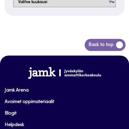
Siirry
Back to top
takaisin
sivun
alkuun
www.jamk.fi
Jamk Arena
Avoimet oppimateriaalit
Blogit
Helpdesk