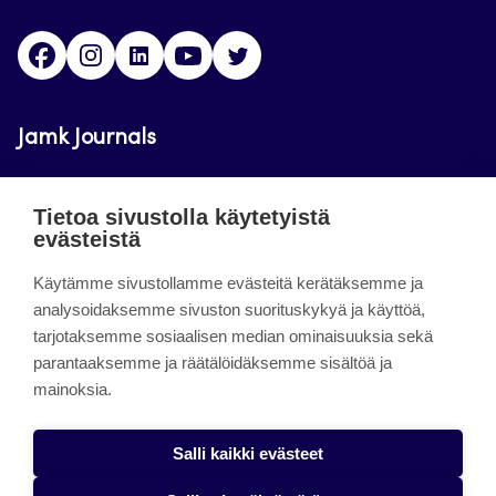
Facebook
Instagram
LinkedIn
Youtube
Twitter
Jamk Journals
Jamkin verkkolehdet ovat julkisia ja maksuttomasti
Tietoa sivustolla käytetyistä
luettavissa. Verkkolehtien tarkoituksena on tukea
evästeistä
opetusta sekä tutkimus-, kehitys- ja
innovaatiotoimintaa.
Käytämme sivustollamme evästeitä kerätäksemme ja
analysoidaksemme sivuston suorituskykyä ja käyttöä,
tarjotaksemme sosiaalisen median ominaisuuksia sekä
About the site
parantaaksemme ja räätälöidäksemme sisältöä ja
mainoksia.
Jamkin verkkolehdet
Saavutettavuusseloste
Salli kaikki evästeet
Tietosuojaseloste