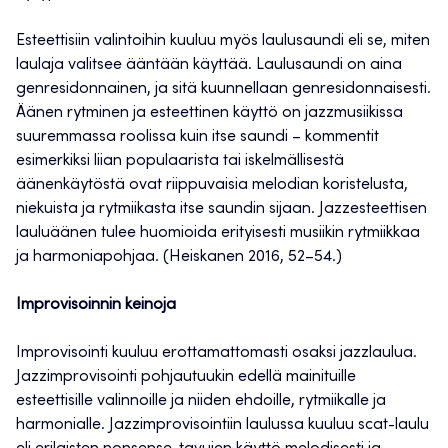
Esteettisiin valintoihin kuuluu myös laulusaundi eli se, miten
laulaja valitsee ääntään käyttää. Laulusaundi on aina
genresidonnainen, ja sitä kuunnellaan genresidonnaisesti.
Äänen rytminen ja esteettinen käyttö on jazzmusiikissa
suuremmassa roolissa kuin itse saundi – kommentit
esimerkiksi liian populaarista tai iskelmällisestä
äänenkäytöstä ovat riippuvaisia melodian koristelusta,
niekuista ja rytmiikasta itse saundin sijaan. Jazzesteettisen
lauluäänen tulee huomioida erityisesti musiikin rytmiikkaa
ja harmoniapohjaa. (Heiskanen 2016, 52–54.)
Improvisoinnin keinoja
Improvisointi kuuluu erottamattomasti osaksi jazzlaulua.
Jazzimprovisointi pohjautuukin edellä mainituille
esteettisille valinnoille ja niiden ehdoille, rytmiikalle ja
harmonialle. Jazzimprovisointiin laulussa kuuluu scat-laulu