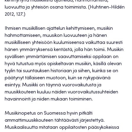
kehittynyttä musiikillista ajattelua, hahmottamista,
luovuutta ja yhteisön osana toimimista. (Huhtinen-Hildén
2012, 127.)
Ihmisen musiikillisen ajattelun kehittymiseen, musiikin
hahmottamiseen, muusikon luovuuteen ja hänen
musiikilliseen yhteisöön kuulumiseensa vaikuttaa suuresti
hänen ymmärryksensä kentästä, jolla hän toimii. Musiikin
syvällisen ymmärtämisen saavuttamiseksi oppilaan on
hyvä tutustua myös opiskeltavan musiikin, käsillä olevan
tyylin tai suuntauksen historiaan ja siihen, kuinka se on
päätynyt tällaiseen muotoon, kuin se nykypäivänä
esiintyy. Musiikki on täynnä vuorovaikutusta ja
muusikkouteen kuuluu näiden vuorovaikutussuhteiden
havainnointi ja niiden mukaan toimiminen.
Musiikinopetus on Suomessa hyvin pitkälti
ammattimuusikkouteen tähtäävästi järjestettyä.
Musikaalisuutta mitataan oppilaitosten pääsykokeissa