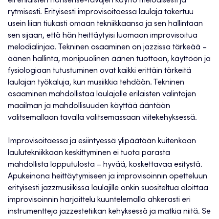
eli erilaisten nonsense-tavujen käyttö melodisesti ja
rytmisesti. Erityisesti improvisoitaessa laulaja takertuu
usein liian tiukasti omaan tekniikkaansa ja sen hallintaan
sen sijaan, että hän heittäytyisi luomaan improvisoitua
melodialinjaa. Tekninen osaaminen on jazzissa tärkeää –
äänen hallinta, monipuolinen äänen tuottoon, käyttöön ja
fysiologiaan tutustuminen ovat kaikki erittäin tärkeitä
laulajan työkaluja, kun musiikkia tehdään. Tekninen
osaaminen mahdollistaa laulajalle erilaisten valintojen
maailman ja mahdollisuuden käyttää ääntään
valitsemallaan tavalla valitsemassaan viitekehyksessä.
Improvisoitaessa ja esiintyessä ylipäätään kuitenkaan
laulutekniikkaan keskittyminen ei tuota parasta
mahdollista lopputulosta – hyvää, koskettavaa esitystä.
Apukeinona heittäytymiseen ja improvisoinnin opetteluun
erityisesti jazzmusiikissa laulajille onkin suositeltua aloittaa
improvisoinnin harjoittelu kuuntelemalla ahkerasti eri
instrumentteja jazzestetiikan kehyksessä ja matkia niitä. Se