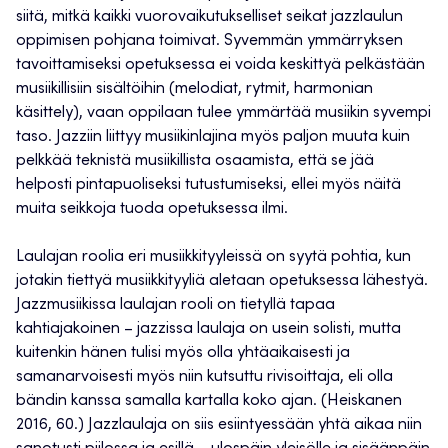
siitä, mitkä kaikki vuorovaikutukselliset seikat jazzlaulun
oppimisen pohjana toimivat. Syvemmän ymmärryksen
tavoittamiseksi opetuksessa ei voida keskittyä pelkästään
musiikillisiin sisältöihin (melodiat, rytmit, harmonian
käsittely), vaan oppilaan tulee ymmärtää musiikin syvempi
taso. Jazziin liittyy musiikinlajina myös paljon muuta kuin
pelkkää teknistä musiikillista osaamista, että se jää
helposti pintapuoliseksi tutustumiseksi, ellei myös näitä
muita seikkoja tuoda opetuksessa ilmi.
Laulajan roolia eri musiikkityyleissä on syytä pohtia, kun
jotakin tiettyä musiikkityyliä aletaan opetuksessa lähestyä.
Jazzmusiikissa laulajan rooli on tietyllä tapaa
kahtiajakoinen – jazzissa laulaja on usein solisti, mutta
kuitenkin hänen tulisi myös olla yhtäaikaisesti ja
samanarvoisesti myös niin kutsuttu rivisoittaja, eli olla
bändin kanssa samalla kartalla koko ajan. (Heiskanen
2016, 60.) Jazzlaulaja on siis esiintyessään yhtä aikaa niin