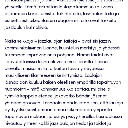
sanotusti piilossa ja esillä – ulospäin yleisölle ja sisäänpäin
yhtyeelle. Tämä tarkoittaa laulajan kommunikatiivisen
osaamisen korostumista. Tulkintataito, läsnäolon taito ja
esteettisesti oikeanlaisen reagoinnin taito ovat tärkeitä
jazzlaulun kulmakiviä.
Näitä seikkoja – jazzlaulajan taitoja – ovat siis jazzin
kommunikatiivinen luonne, kuuntelun merkitys ja yhdessä
tekeminen improvisoinnin pohjana. Nämä taidot ovat
saavutettavissa läsnä olevalla musisoinnilla. Läsnä
olevalla musisoinnilla tarkoitan tässä yhteydessä
musiikilliseen tilanteeseen keskittymistä. Laulajan
läsnäoloon kuuluu kaiken oleellisen ympärillä tapahtuvan
huomiointi – mitä kanssamuusikko soittaa, millaisella
rytmillä kappale etenee, jakavatko bändin jäsenet
yhteisen grooven. Läsnäolo mahdollistaa sen, että laulaja
pystyy itse sovittamaan omaa tekemistään ympärillä
tapahtuvan mukaan, ja esitys pysyy hereillä. Läsnäolossa
nivoutuu yhteen kaikki jazzlaulajan tiedot ja taidot ja