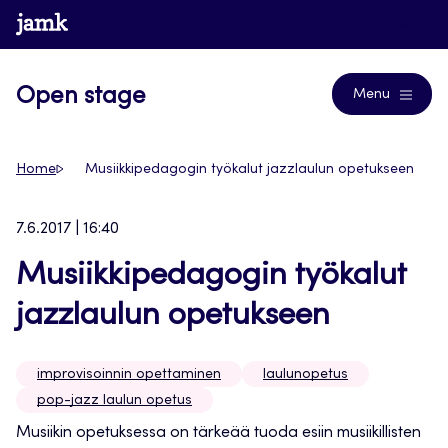
Siirry
www.jamk.fi
Journals
suoraan
sisältöön
Open stage
Menu
Home
Musiikkipedagogin työkalut jazzlaulun opetukseen
7.6.2017 | 16:40
Musiikkipedagogin työkalut
jazzlaulun opetukseen
improvisoinnin opettaminen
laulunopetus
pop-jazz laulun opetus
Musiikin opetuksessa on tärkeää tuoda esiin musiikillisten