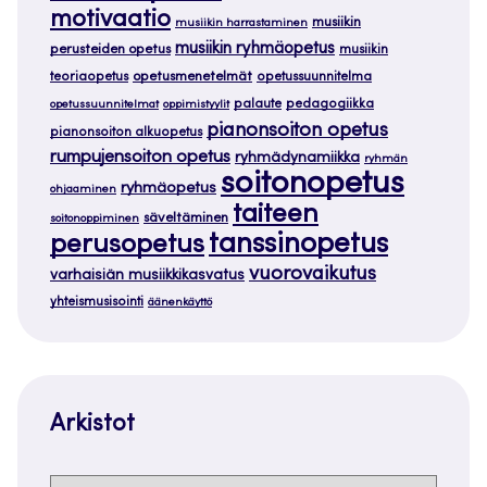
motivaatio
musiikin
musiikin harrastaminen
musiikin ryhmäopetus
perusteiden opetus
musiikin
teoriaopetus
opetusmenetelmät
opetussuunnitelma
palaute
pedagogiikka
opetussuunnitelmat
oppimistyylit
pianonsoiton opetus
pianonsoiton alkuopetus
rumpujensoiton opetus
ryhmädynamiikka
ryhmän
soitonopetus
ryhmäopetus
ohjaaminen
taiteen
säveltäminen
soitonoppiminen
tanssinopetus
perusopetus
vuorovaikutus
varhaisiän musiikkikasvatus
yhteismusisointi
äänenkäyttö
Arkistot
Arkistot