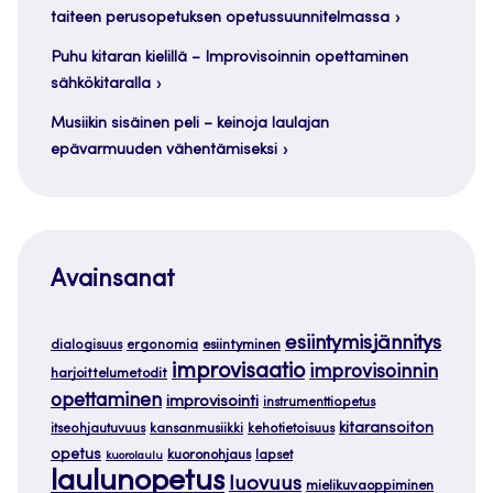
taiteen perusopetuksen opetussuunnitelmassa
Puhu kitaran kielillä – Improvisoinnin opettaminen
sähkökitaralla
Musiikin sisäinen peli – keinoja laulajan
epävarmuuden vähentämiseksi
Avainsanat
esiintymisjännitys
dialogisuus
ergonomia
esiintyminen
improvisaatio
improvisoinnin
harjoittelumetodit
opettaminen
improvisointi
instrumenttiopetus
kitaransoiton
itseohjautuvuus
kansanmusiikki
kehotietoisuus
opetus
kuoronohjaus
lapset
kuorolaulu
laulunopetus
luovuus
mielikuvaoppiminen