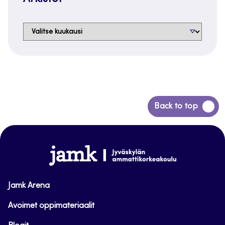
Arkistot
Siirry
Back to top
takaisin
sivun
alkuun
www.jamk.fi
Jamk Arena
Avoimet oppimateriaalit