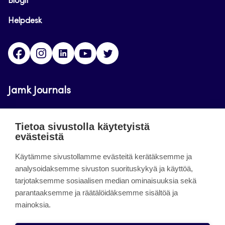
Blogit
Helpdesk
Facebook
Instagram
LinkedIn
Youtube
Twitter
Jamk Journals
Jamkin verkkolehdet ovat julkisia ja maksuttomasti
Tietoa sivustolla käytetyistä
luettavissa. Verkkolehtien tarkoituksena on tukea
evästeistä
opetusta sekä tutkimus-, kehitys- ja
innovaatiotoimintaa.
Käytämme sivustollamme evästeitä kerätäksemme ja
analysoidaksemme sivuston suorituskykyä ja käyttöä,
tarjotaksemme sosiaalisen median ominaisuuksia sekä
About the site
parantaaksemme ja räätälöidäksemme sisältöä ja
mainoksia.
Jamkin verkkolehdet