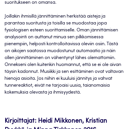
suoritukseen on omansa.
Joillakin ihmisillä jännittäminen herkistää aisteja ja
parantaa suoritusta ja toisilla se muodostaa jopa
fysiologisen esteen suorittamiselle. Oman jännittämisen
analysointi on auttanut minua sen pilkkomisessa
pienempiin, helposti kontrolloitavissa oleviin osiin. Tästä
on aikojen saatossa muodostunut automaatio ja näin
ollen jännittäminen on vähentynyt lähes olemattomiin.
Onnekseni olen kuitenkin huomannut, että se ei ole aivan
täysin kadonnut. Musiikki ja sen esittäminen ovat valtavan
hienoja asioita. Jos niihin ei kuuluisi jännitys ja vahvat
tunnereaktiot, eivät ne tarjoaisi uusia, taianomaisia
kokemuksia olevasta ja ihmisyydestä.
Kirjoittajat: Heidi Mikkonen, Kristian