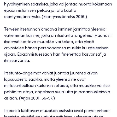
hyväksymisen saamista, joka voi johtaa nuorta kokemaan
epäonnistumisen pelkoa ja tätä kautta
esiintymisjännitystä. (Esiintymisjännitys 2016.)
Terveen itsetunnon omaava ihminen jännittää yleensä
vähemmän kuin ne, joilla on itsetunto-ongelmia. Huonosti
itseensä luottava muusikko voi kokea, että yleisö
arvostelee hänen persoonaansa musiikin kuuntelemisen
sijaan. Epäonnistuessaan hän ”menettää kasvonsa” ja
ihmisarvonsa.
Itsetunto-ongelmat voivat juontaa juurensa aivan
lapsuudesta saakka, mutta yleensä ne ovat
mittasuhteeltaan kuitenkin sellaisia, että muusikko voi itse
pohtia taustoja, ongelman suuruutta ja parannuskeinoja
asiaan. (Arjas 2001, 56-57.)
Itseensä luottavan muusikon esitystä eivät pienet virheet