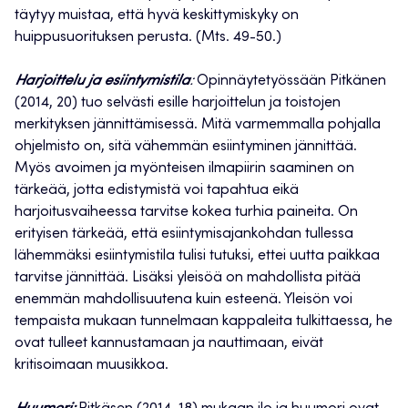
täytyy muistaa, että hyvä keskittymiskyky on
huippusuorituksen perusta. (Mts. 49-50.)
Harjoittelu ja esiintymistila
:
Opinnäytetyössään Pitkänen
(2014, 20) tuo selvästi esille harjoittelun ja toistojen
merkityksen jännittämisessä. Mitä varmemmalla pohjalla
ohjelmisto on, sitä vähemmän esiintyminen jännittää.
Myös avoimen ja myönteisen ilmapiirin saaminen on
tärkeää, jotta edistymistä voi tapahtua eikä
harjoitusvaiheessa tarvitse kokea turhia paineita. On
erityisen tärkeää, että esiintymisajankohdan tullessa
lähemmäksi esiintymistila tulisi tutuksi, ettei uutta paikkaa
tarvitse jännittää. Lisäksi yleisöä on mahdollista pitää
enemmän mahdollisuutena kuin esteenä. Yleisön voi
tempaista mukaan tunnelmaan kappaleita tulkittaessa, he
ovat tulleet kannustamaan ja nauttimaan, eivät
kritisoimaan muusikkoa.