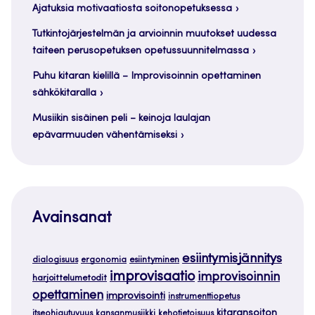
Ajatuksia motivaatiosta soitonopetuksessa
Tutkintojärjestelmän ja arvioinnin muutokset uudessa
taiteen perusopetuksen opetussuunnitelmassa
Puhu kitaran kielillä – Improvisoinnin opettaminen
sähkökitaralla
Musiikin sisäinen peli – keinoja laulajan
epävarmuuden vähentämiseksi
Avainsanat
esiintymisjännitys
dialogisuus
ergonomia
esiintyminen
improvisaatio
improvisoinnin
harjoittelumetodit
opettaminen
improvisointi
instrumenttiopetus
kitaransoiton
itseohjautuvuus
kansanmusiikki
kehotietoisuus