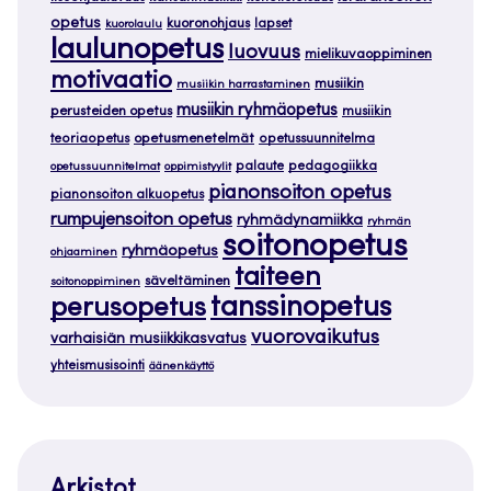
opetus
kuoronohjaus
lapset
kuorolaulu
laulunopetus
luovuus
mielikuvaoppiminen
motivaatio
musiikin
musiikin harrastaminen
musiikin ryhmäopetus
perusteiden opetus
musiikin
teoriaopetus
opetusmenetelmät
opetussuunnitelma
palaute
pedagogiikka
opetussuunnitelmat
oppimistyylit
pianonsoiton opetus
pianonsoiton alkuopetus
rumpujensoiton opetus
ryhmädynamiikka
ryhmän
soitonopetus
ryhmäopetus
ohjaaminen
taiteen
säveltäminen
soitonoppiminen
tanssinopetus
perusopetus
vuorovaikutus
varhaisiän musiikkikasvatus
yhteismusisointi
äänenkäyttö
Arkistot