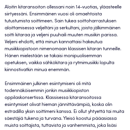
Aloitin kitaransoiton ollessani noin 14-vuotias, yläasteelle
siirtyessäni. Ensimmäinen vuosi oli omaehtoista
tutustumista soittimeen. Sain tukea soittoharrastuksen
aloittamisessa veljeltäni ja serkultani, joista jälkimmäinen
soitti kitaraa ja veljeni puuhaili muuten musiikin parissa.
Veljeni ehdotti, että minun kannattaisi hakeutua
musiikkiopistoon nimenomaan klassisen kitaran tunneille.
Hänen mielestään se takaisi monipuolisemman
opetuksen, vaikka sähkökitara ja rytmimusiikki lopulta
kiinnostivatkin minua enemmän.
Ensimmäinen julkinen esiintymiseni oli mitä
todennäköisemmin jonkin musiikkiopiston
oppilaskonsertissa. Klassisessa kitaransoitossa
esiintymiset olivat hieman jännittävämpiä, koska olin
estradilla yksin soittimeni kanssa. Ei ollut yhtyettä tai muita
säestäjiä tukena ja turvana. Yleisö koostui pääasiassa
muista soittajista, tuttavista ja vanhemmista, joka lisäsi