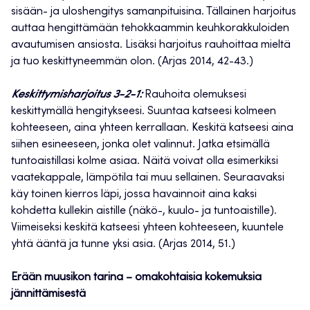
sisään- ja uloshengitys samanpituisina. Tällainen harjoitus
auttaa hengittämään tehokkaammin keuhkorakkuloiden
avautumisen ansiosta. Lisäksi harjoitus rauhoittaa mieltä
ja tuo keskittyneemmän olon. (Arjas 2014, 42-43.)
Keskittymisharjoitus 3-2-1:
Rauhoita olemuksesi
keskittymällä hengitykseesi. Suuntaa katseesi kolmeen
kohteeseen, aina yhteen kerrallaan. Keskitä katseesi aina
siihen esineeseen, jonka olet valinnut. Jatka etsimällä
tuntoaistillasi kolme asiaa. Näitä voivat olla esimerkiksi
vaatekappale, lämpötila tai muu sellainen. Seuraavaksi
käy toinen kierros läpi, jossa havainnoit aina kaksi
kohdetta kullekin aistille (näkö-, kuulo- ja tuntoaistille).
Viimeiseksi keskitä katseesi yhteen kohteeseen, kuuntele
yhtä ääntä ja tunne yksi asia. (Arjas 2014, 51.)
Erään muusikon tarina – omakohtaisia kokemuksia
jännittämisestä