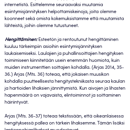
internetistä. Esittelemme seuraavaksi muutamia
esiintymisjännityksen helpottamiskeinoja, joita olemme
koonneet sekä omista kokemuksistamme että muutamista
lähteistä, joihin olemme tutustuneet.
Hengittäminen:
Esteetön ja rentoutunut hengittäminen
kuuluu tärkeimpiin asioihin esiintymisjännityksen
laukaisemiseksi. Laulajien ja puhallinsoittajien hengityksen
toimimiseen kiinnitetään usein enemmän huomiota, kuin
muiden instrumenttien soittajien kohdalla. (Arjas 2014, 35-
36.) Arjas (Mts. 36) toteaa, että jokaisen muusikon
kohdalla puutteellisesta hengitystekniikasta seuraa kaulan
ja hartioiden lihaksien jännittymistä. Kun aivojen ja lihasten
hapenmäärä on vajavaista, elintoiminnot ja soittaminen
häiriintyvät.
Arjas (Mts. 36-37) toteaa tekstissään, että oikeanlaisessa
hengityksessä pallea on tärkein lihaksemme. Tämän lisäksi