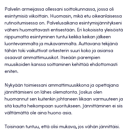
Palvelin armeijassa ollessani soittokunnassa, jossa oli
esiintymisiä viikoittain. Huomasin, mikä etu oikeanlaisessa
rutinoitumisessa on. Palvelusaikana esiintymisjännitykseni
väheni huomattavasti entisestään. Eri kokoisista yleisöistä
riippumatta esiintyminen tuntui keikka keikan jälkeen
luontevammalta ja mukavammalta. Auttavana tekijänä
tähän toki vaikuttivat orkesterin suuri koko ja asiansa
osaavat ammattimuusikot. Itseään parempien
muusikoiden kanssa soittaminen kehittää ehdottomasti
eniten.
Nykyään toimiessani ammattimuusikkona ja opettajana
jännittämiseni on lähes olematonta. Joskus olen
huomannut sen kuitenkin johtaneen liikaan varmuuteen ja
sitä kautta heikompaan suoritukseen. Jännittäminen ei siis
välttämättä ole aina huono asia.
Toisinaan tuntuu, että olisi mukava
,
jos vähän jännittäisi.