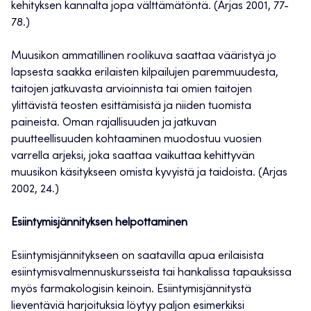
kehityksen kannalta jopa välttämätöntä. (Arjas 2001, 77-
78.)
Muusikon ammatillinen roolikuva saattaa vääristyä jo
lapsesta saakka erilaisten kilpailujen paremmuudesta,
taitojen jatkuvasta arvioinnista tai omien taitojen
ylittävistä teosten esittämisistä ja niiden tuomista
paineista. Oman rajallisuuden ja jatkuvan
puutteellisuuden kohtaaminen muodostuu vuosien
varrella arjeksi, joka saattaa vaikuttaa kehittyvän
muusikon käsitykseen omista kyvyistä ja taidoista. (Arjas
2002, 24.)
Esiintymisjännityksen helpottaminen
Esiintymisjännitykseen on saatavilla apua erilaisista
esiintymisvalmennuskursseista tai hankalissa tapauksissa
myös farmakologisin keinoin. Esiintymisjännitystä
lieventäviä harjoituksia löytyy paljon esimerkiksi