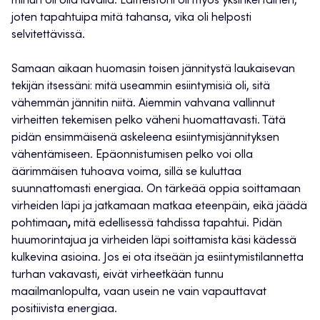
minun oli olla lavalla. Laitteistoni oli myös yksinkertainen,
joten tapahtuipa mitä tahansa, vika oli helposti
selvitettävissä.
Samaan aikaan huomasin toisen jännitystä laukaisevan
tekijän itsessäni: mitä useammin esiintymisiä oli, sitä
vähemmän jännitin niitä. Aiemmin vahvana vallinnut
virheitten tekemisen pelko väheni huomattavasti. Tätä
pidän ensimmäisenä askeleena esiintymisjännityksen
vähentämiseen. Epäonnistumisen pelko voi olla
äärimmäisen tuhoava voima, sillä se kuluttaa
suunnattomasti energiaa. On tärkeää oppia soittamaan
virheiden läpi ja jatkamaan matkaa eteenpäin, eikä jäädä
pohtimaan
,
mitä edellisessä tahdissa tapahtui. Pidän
huumorintajua ja virheiden läpi soittamista käsi kädessä
kulkevina asioina. Jos ei ota itseään ja esiintymistilannetta
turhan vakavasti, eivät virheetkään tunnu
maailmanlopulta, vaan usein ne vain vapauttavat
positiivista energiaa.