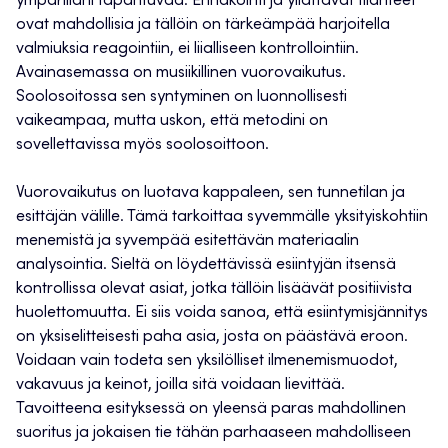
ympärilläni tapahtuvaa. Ennakointi ja yllättävät tilanteet
ovat mahdollisia ja tällöin on tärkeämpää harjoitella
valmiuksia reagointiin, ei liialliseen kontrollointiin.
Avainasemassa on musiikillinen vuorovaikutus.
Soolosoitossa sen syntyminen on luonnollisesti
vaikeampaa, mutta uskon, että metodini on
sovellettavissa myös soolosoittoon.
Vuorovaikutus on luotava kappaleen, sen tunnetilan ja
esittäjän välille. Tämä tarkoittaa syvemmälle yksityiskohtiin
menemistä ja syvempää esitettävän materiaalin
analysointia. Sieltä on löydettävissä esiintyjän itsensä
kontrollissa olevat asiat, jotka tällöin lisäävät positiivista
huolettomuutta. Ei siis voida sanoa, että esiintymisjännitys
on yksiselitteisesti paha asia, josta on päästävä eroon.
Voidaan vain todeta sen yksilölliset ilmenemismuodot,
vakavuus ja keinot, joilla sitä voidaan lievittää.
Tavoitteena esityksessä on yleensä paras mahdollinen
suoritus ja jokaisen tie tähän parhaaseen mahdolliseen