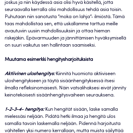
joskus ja niin käydessä asia olisi hyvä käsitellä, jotta
seuraavalla kerralla olisi mahdollisuus tehdä asia toisin.
Puhutaan niin sanotusta ”moka on lahja”- ilmiöstä. Tämä
taas mahdollistaa sen, että uskallamme tarttua meille
avautuviin uusiin mahdollisuuksiin ja ottaa hieman
riskejäkin. Epävarmuuden ja jännittämisen hyväksymisellä
on suuri vaikutus sen hallintaan saamiseksi.
Muutama esimerkki hengitysharjoituksista
Aktiivinen uloshengitys:
Kiinnitä huomiota aktiiviseen
uloshengitykseen ja täytä sisäänhengityksessä itsesi
ilmalla refleksinomaisesti. Näin vatsalihaksesi eivät jännity
keinotekoisesti sisäänhengitysvaiheen seurauksena.
1-2-3-4- hengitys:
Kun hengität sisään, laske samalla
mielessäsi neljään. Pidätä hetki ilmaa ja hengitä ulos
samalla tavoin laskemalla neljään. Pidennä harjoitusta
vähitellen yksi numero kerrallaan, mutta muista säilyttää