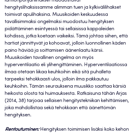
lantionpohjanlihakset muodostavat
hengityslihaksissamme alimman tuen ja kylkivälilihakset
toimivat apulihaksina. Muusikoiden keskuudessa
tavallisimmaksi ongelmaksi muodostuu hengityksen
pidättäminen esiintyessä tai sellaisissa kappaleiden
kohdissa, jotka koetaan vaikeiksi. Tämä johtaa siihen, että
hartiat jännittyvät ja kohoavat, jolloin luonnollinen käden
paino häviää ja soittamisen äänenlaatu kärsii.
Muusikoiden tavallinen ongelma on myös
hyperventilaatio eli ylihengittäminen. Hyperventilaatiossa
ilmaa otetaan liikaa keuhkoihin eikä sitä puhalleta
tarpeeksi tehokkaasti ulos, jolloin ilma pakkautuu
keuhkoihin. Tämän seurauksena muusikko saattaa kärsiä
heikosta olosta tai huimauksesta. Ratkaisuna tähän Arjas
(2014, 38) tarjoaa sellaisen hengitystekniikan kehittämisen,
joka mahdollistaa sekä tehokkaan että äänettömän
hengityksen.
Rentoutuminen:
Hengityksen toimimisen lisäksi koko kehon