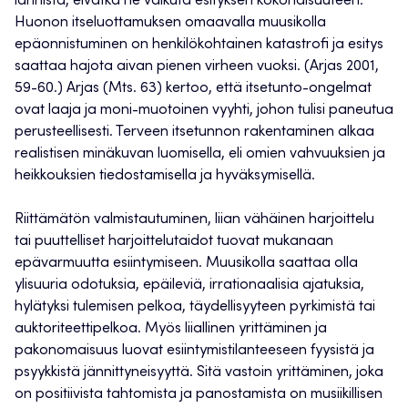
lannista, eivätkä ne vaikuta esityksen kokonaisuuteen.
Huonon itseluottamuksen omaavalla muusikolla
epäonnistuminen on henkilökohtainen katastrofi ja esitys
saattaa hajota aivan pienen virheen vuoksi. (Arjas 2001,
59-60.) Arjas (Mts. 63) kertoo, että itsetunto-ongelmat
ovat laaja ja moni-muotoinen vyyhti, johon tulisi paneutua
perusteellisesti. Terveen itsetunnon rakentaminen alkaa
realistisen minäkuvan luomisella, eli omien vahvuuksien ja
heikkouksien tiedostamisella ja hyväksymisellä.
Riittämätön valmistautuminen, liian vähäinen harjoittelu
tai puuttelliset harjoittelutaidot tuovat mukanaan
epävarmuutta esiintymiseen. Muusikolla saattaa olla
ylisuuria odotuksia, epäileviä, irrationaalisia ajatuksia,
hylätyksi tulemisen pelkoa, täydellisyyteen pyrkimistä tai
auktoriteettipelkoa. Myös liiallinen yrittäminen ja
pakonomaisuus luovat esiintymistilanteeseen fyysistä ja
psyykkistä jännittyneisyyttä. Sitä vastoin yrittäminen, joka
on positiivista tahtomista ja panostamista on musiikillisen