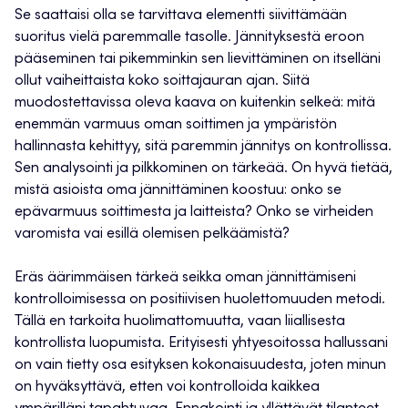
Se saattaisi olla se tarvittava elementti siivittämään
suoritus vielä paremmalle tasolle. Jännityksestä eroon
pääseminen tai pikemminkin sen lievittäminen on itselläni
ollut vaiheittaista koko soittajauran ajan. Siitä
muodostettavissa oleva kaava on kuitenkin selkeä: mitä
enemmän varmuus oman soittimen ja ympäristön
hallinnasta kehittyy, sitä paremmin jännitys on kontrollissa.
Sen analysointi ja pilkkominen on tärkeää. On hyvä tietää,
mistä asioista oma jännittäminen koostuu: onko se
epävarmuus soittimesta ja laitteista? Onko se virheiden
varomista vai esillä olemisen pelkäämistä?
Eräs äärimmäisen tärkeä seikka oman jännittämiseni
kontrolloimisessa on positiivisen huolettomuuden metodi.
Tällä en tarkoita huolimattomuutta, vaan liiallisesta
kontrollista luopumista. Erityisesti yhtyesoitossa hallussani
on vain tietty osa esityksen kokonaisuudesta, joten minun
on hyväksyttävä, etten voi kontrolloida kaikkea