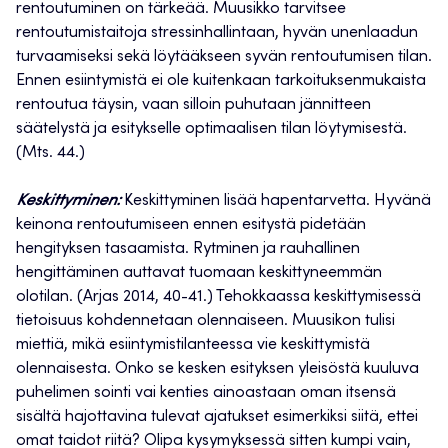
rentoutuminen on tärkeää. Muusikko tarvitsee
rentoutumistaitoja stressinhallintaan, hyvän unenlaadun
turvaamiseksi sekä löytääkseen syvän rentoutumisen tilan.
Ennen esiintymistä ei ole kuitenkaan tarkoituksenmukaista
rentoutua täysin, vaan silloin puhutaan jännitteen
säätelystä ja esitykselle optimaalisen tilan löytymisestä.
(Mts. 44.)
Keskittyminen:
Keskittyminen lisää hapentarvetta. Hyvänä
keinona rentoutumiseen ennen esitystä pidetään
hengityksen tasaamista. Rytminen ja rauhallinen
hengittäminen auttavat tuomaan keskittyneemmän
olotilan. (Arjas 2014, 40-41.) Tehokkaassa keskittymisessä
tietoisuus kohdennetaan olennaiseen. Muusikon tulisi
miettiä, mikä esiintymistilanteessa vie keskittymistä
olennaisesta. Onko se kesken esityksen yleisöstä kuuluva
puhelimen sointi vai kenties ainoastaan oman itsensä
sisältä hajottavina tulevat ajatukset esimerkiksi siitä, ettei
omat taidot riitä? Olipa kysymyksessä sitten kumpi vain,