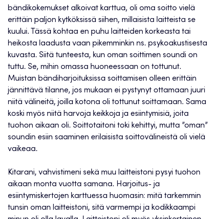
bändikokemukset alkoivat karttua, oli oma soitto vielä
erittäin paljon kytköksissä siihen, millaisista laitteista se
kuului. Tässä kohtaa en puhu laitteiden korkeasta tai
heikosta laadusta vaan pikemminkin ns. psykoakustisesta
kuvasta. Siitä tunteesta, kun oman soittimen soundi on
tuttu. Se, mihin omassa huoneessaan on tottunut.
Muistan bändiharjoituksissa soittamisen olleen erittäin
jännittävä tilanne, jos mukaan ei pystynyt ottamaan juuri
niitä välineitä, joilla kotona oli tottunut soittamaan. Sama
koski myös niitä harvoja keikkoja ja esiintymisiä, joita
tuohon aikaan oli. Soittotaitoni toki kehittyi, mutta ”oman”
soundin esiin saaminen erilaisista soittovälineistä oli vielä
vaikeaa.
Kitarani, vahvistimeni sekä muu laitteistoni pysyi tuohon
aikaan monta vuotta samana. Harjoitus- ja
esiintymiskertojen karttuessa huomasin: mitä tarkemmin
tunsin oman laitteistoni, sitä varmempi ja kodikkaampi