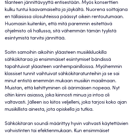
tilanteen jännittävyyttä entisestään. Myös konserttien
kulku tuntui kaavamaiselta ja jäykältä. Nuorena soittajana
en tällaisissa olosuhteissa päässyt oikein rentoutumaan.
Huomasin kuitenkin, että mitä paremmin esitettävä
ohjelmisto oli hallussa, sitä vähemmän tämän tyylistä
esiintymistä tarvitsi jännittää.
Soitin samoihin aikoihin yläasteen musiikkiluokilla
sähkökitaraa ja ensimmäiset esiintymiset bändissä
tapahtuivat yläasteen vanhempainilloissa. Myöhemmin
klassiset tunnit vaihtuivat sähkökitaratunteihin ja se sai
minut entistä enemmän mukaan musiikin maailmaan.
Muistan, että kehittyminen oli äärimäisen nopeaa. Nyt
oltiin kiinni asiassa, joka kiinnosti minua ja intoa oli
valtavasti. Jälleen iso kiitos veljelleni, joka tarjosi koko ajan
musiikillista ainesta, jota opiskella ja tutkia.
Sähkökitaran soundi määrittyy hyvin vahvasti käytettävien
vahvistinten tai efektienmukaan. Kun ensimmäiset