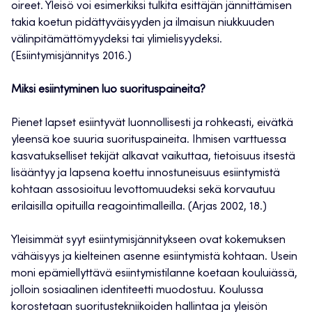
oireet. Yleisö voi esimerkiksi tulkita esittäjän jännittämisen
takia koetun pidättyväisyyden ja ilmaisun niukkuuden
välinpitämättömyydeksi tai ylimielisyydeksi.
(Esiintymisjännitys 2016.)
Miksi esiintyminen luo suorituspaineita?
Pienet lapset esiintyvät luonnollisesti ja rohkeasti, eivätkä
yleensä koe suuria suorituspaineita. Ihmisen varttuessa
kasvatukselliset tekijät alkavat vaikuttaa, tietoisuus itsestä
lisääntyy ja lapsena koettu innostuneisuus esiintymistä
kohtaan assosioituu levottomuudeksi sekä korvautuu
erilaisilla opituilla reagointimalleilla. (Arjas 2002, 18.)
Yleisimmät syyt esiintymisjännitykseen ovat kokemuksen
vähäisyys ja kielteinen asenne esiintymistä kohtaan. Usein
moni epämiellyttävä esiintymistilanne koetaan kouluiässä,
jolloin sosiaalinen identiteetti muodostuu. Koulussa
korostetaan suoritustekniikoiden hallintaa ja yleisön