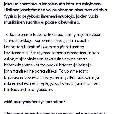
joka luo energistä ja innostunutta latausta esitykseen.
Liiallinen
jännittäminen voi puolestaan aiheuttaa erilaisia
fyysisiä ja psyykkisiä
ilmenemismuotoja, joiden vuoksi
musiikillinen suoritus ei pääse oikeuksiinsa.
Tarkastelemme tässä artikkelissa esiintymisjännityksen
tunnusmerkkejä. Kerromme myös
,
mihin asioihin
kannattaa kiinnittää huomiota jännittämisen
lievittämiseksi. Keskitymme lähinnä ammattimuusikon
esiintymisjännitykseen sekä esittelemme oman
kokemuksemme kautta hyviksi havaittuja keinoja
jännittämisen helpottamiseksi. Toivomme tästä
kirjoituksesta olevan hyötyä esiintyville muusikoille, ja
miksei muillekin esiintyjille, jotka kokevat jännittämisen
haittaavan heitä työssään.
Mitä esiintymisjännitys tarkoittaa?