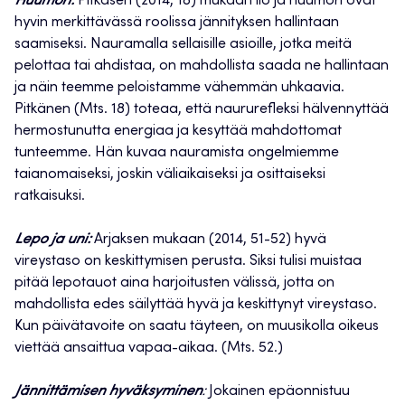
Huumori:
Pitkäsen (2014, 18) mukaan ilo ja huumori ovat
hyvin merkittävässä roolissa jännityksen hallintaan
saamiseksi. Nauramalla sellaisille asioille, jotka meitä
pelottaa tai ahdistaa, on mahdollista saada ne hallintaan
ja näin teemme peloistamme vähemmän uhkaavia.
Pitkänen (Mts. 18) toteaa, että naururefleksi hälvennyttää
hermostunutta energiaa ja kesyttää mahdottomat
tunteemme. Hän kuvaa nauramista ongelmiemme
taianomaiseksi, joskin väliaikaiseksi ja osittaiseksi
ratkaisuksi.
Lepo ja uni:
Arjaksen mukaan (2014, 51-52) hyvä
vireystaso on keskittymisen perusta. Siksi tulisi muistaa
pitää lepotauot aina harjoitusten välissä, jotta on
mahdollista edes säilyttää hyvä ja keskittynyt vireystaso.
Kun päivätavoite on saatu täyteen, on muusikolla oikeus
viettää ansaittua vapaa-aikaa. (Mts. 52.)
Jännittämisen hyväksyminen
:
Jokainen epäonnistuu