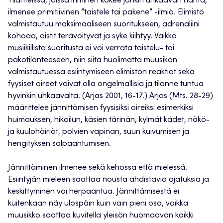
Tilanteissa, joissa ihminen kokee jonkin uhkaavan häntä,
ilmenee primitiivinen ”taistele tai pakene” -ilmiö. Elimistö
valmistautuu maksimaaliseen suoritukseen, adrenaliini
kohoaa, aistit terävöityvät ja syke kiihtyy. Vaikka
musiikillista suoritusta ei voi verrata taistelu- tai
pakotilanteeseen, niin siitä huolimatta muusikon
valmistautuessa esiintymiseen elimistön reaktiot sekä
fyysiset oireet voivat olla ongelmallisia ja tilanne tuntua
hyvinkin uhkaavalta. (Arjas 2001, 16-17.) Arjas (Mts. 28-29)
määrittelee jännittämisen fyysisiksi oireiksi esimerkiksi
huimauksen, hikoilun, käsien tärinän, kylmät kädet, näkö-
ja kuulohäiriöt, polvien vapinan, suun kuivumisen ja
hengityksen salpaantumisen.
Jännittäminen ilmenee sekä kehossa että mielessä.
Esiintyjän mieleen saattaa nousta ahdistavia ajatuksia ja
keskittyminen voi herpaantua. Jännittämisestä ei
kuitenkaan näy ulospäin kuin vain pieni osa, vaikka
muusikko saattaa kuvitella yleisön huomaavan kaikki