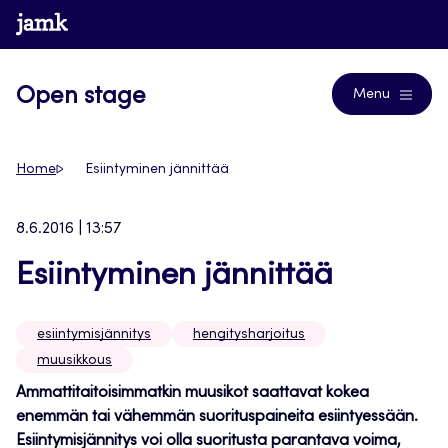
Siirry
www.jamk.fi
Journals
suoraan
sisältöön
Open stage
Menu
Home
Esiintyminen jännittää
8.6.2016 | 13:57
Esiintyminen jännittää
esiintymisjännitys
hengitysharjoitus
muusikkous
Ammattitaitoisimmatkin muusikot saattavat kokea
enemmän tai vähemmän
suorituspaineita esiintyessään.
Esiintymisjännitys voi olla suoritusta parantava
voima,