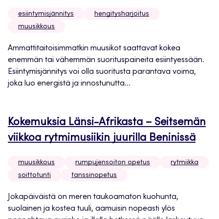
esiintymisjännitys
hengitysharjoitus
muusikkous
Ammattitaitoisimmatkin muusikot saattavat kokea
enemmän tai vähemmän suorituspaineita esiintyessään.
Esiintymisjännitys voi olla suoritusta parantava voima,
joka luo energistä ja innostunutta...
Kokemuksia Länsi-Afrikasta – Seitsemän
viikkoa rytmimusiikin juurilla Beninissä
muusikkous
rumpujensoiton opetus
rytmiikka
soittotunti
tanssinopetus
Jokapäiväistä on meren taukoamaton kuohunta,
suolainen ja kostea tuuli, aamuisin nopeasti ylös