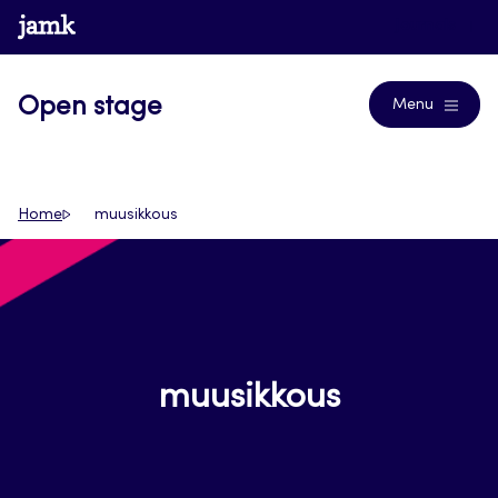
Siirry
www.jamk.fi
Journals
suoraan
sisältöön
Open stage
Menu
Home
muusikkous
muusikkous