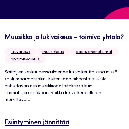
Muusikko ja lukivaikeus – toimiva yhtälö?
lukivaikeus
muusikkous
opetusmenetelmät
oppimisvaikeus
Soittajien keskuudessa ilmenee lukivaikeutta siinä missä
koulumaailmassakin. Kuitenkaan aiheesta ei kuule
puhuttavan niin musiikkioppilaitoksissa kuin
ammattipiireissäkään, vaikka lukivaikeudella on
merkittävä...
Esiintyminen jännittää