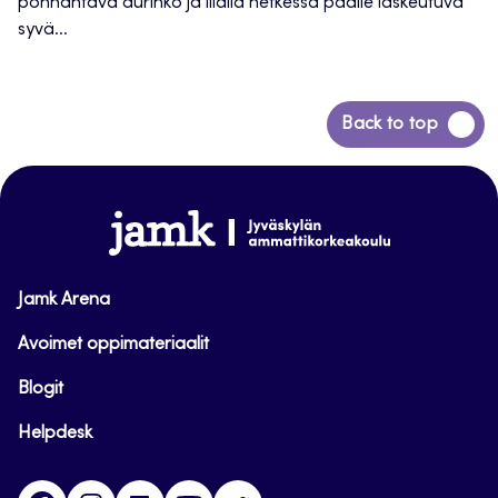
ponnahtava aurinko ja illalla hetkessä päälle laskeutuva
syvä...
Siirry
Back to top
takaisin
sivun
alkuun
www.jamk.fi
Jamk Arena
Avoimet oppimateriaalit
Blogit
Helpdesk
Facebook
Instagram
LinkedIn
Youtube
Twitter