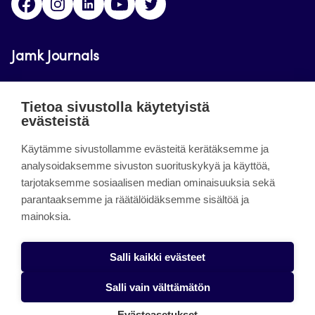
Jamk Journals
Jamkin verkkolehdet ovat julkisia ja maksuttomasti
Tietoa sivustolla käytetyistä
luettavissa. Verkkolehtien tarkoituksena on tukea
evästeistä
opetusta sekä tutkimus-, kehitys- ja
Käytämme sivustollamme evästeitä kerätäksemme ja
innovaatiotoimintaa.
analysoidaksemme sivuston suorituskykyä ja käyttöä,
tarjotaksemme sosiaalisen median ominaisuuksia sekä
About the site
parantaaksemme ja räätälöidäksemme sisältöä ja
mainoksia.
Jamkin verkkolehdet
Saavutettavuusseloste
Salli kaikki evästeet
Tietosuojaseloste
Salli vain välttämätön
Evästeet
Evästeasetukset