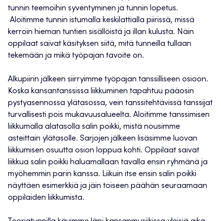
tunnin teemoihin syventyminen ja tunnin lopetus.
Aloitimme tunnin istumalla keskilattialla piirissä, missä
kerroin hieman tuntien sisällöistä ja illan kulusta. Näin
oppilaat saivat käsityksen siitä, mitä tunneilla tullaan
tekemään ja mikä työpajan tavoite on.
Alkupiirin jälkeen siirryimme työpajan tanssilliseen osioon.
Koska kansantanssissa liikkuminen tapahtuu pääosin
pystyasennossa ylätasossa, vein tanssitehtävissä tanssijat
turvallisesti pois mukavuusalueelta. Aloitimme tanssimisen
liikkumalla alatasolla salin poikki, mistä nousimme
asteittain ylätasolle. Sarjojen jälkeen lisäsimme luovan
liikkumisen osuutta osion loppua kohti. Oppilaat saivat
liikkua salin poikki haluamallaan tavalla ensin ryhmänä ja
myöhemmin parin kanssa. Liikuin itse ensin salin poikki
näyttäen esimerkkiä ja jäin toiseen päähän seuraamaan
oppilaiden liikkumista.