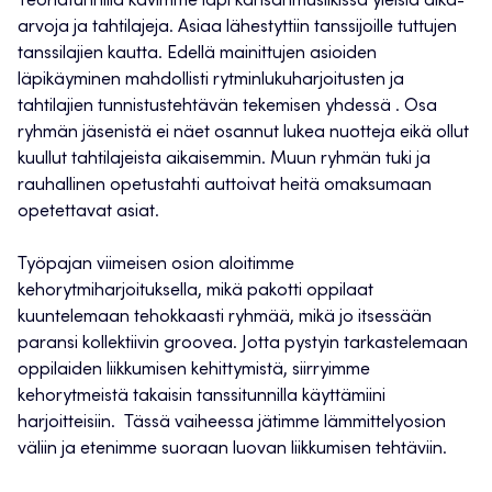
Teoriatunnilla kävimme läpi kansanmusiikissa yleisiä aika-
arvoja ja tahtilajeja. Asiaa lähestyttiin tanssijoille tuttujen
tanssilajien kautta. Edellä mainittujen asioiden
läpikäyminen mahdollisti rytminlukuharjoitusten ja
tahtilajien tunnistustehtävän tekemisen yhdessä . Osa
ryhmän jäsenistä ei näet osannut lukea nuotteja eikä ollut
kuullut tahtilajeista aikaisemmin. Muun ryhmän tuki ja
rauhallinen opetustahti auttoivat heitä omaksumaan
opetettavat asiat.
Työpajan viimeisen osion aloitimme
kehorytmiharjoituksella, mikä pakotti oppilaat
kuuntelemaan tehokkaasti ryhmää, mikä jo itsessään
paransi kollektiivin groovea. Jotta pystyin tarkastelemaan
oppilaiden liikkumisen kehittymistä, siirryimme
kehorytmeistä takaisin tanssitunnilla käyttämiini
harjoitteisiin. Tässä vaiheessa jätimme lämmittelyosion
väliin ja etenimme suoraan luovan liikkumisen tehtäviin.