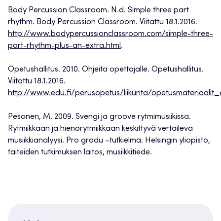
Body Percussion Classroom. N.d. Simple three part
rhythm. Body Percussion Classroom. Viitattu 18.1.2016.
http://www.bodypercussionclassroom.com/simple-three-
part-rhythm-plus-an-extra.html
.
Opetushallitus. 2010. Ohjeita opettajalle. Opetushallitus.
Viitattu 18.1.2016.
http://www.edu.fi/perusopetus/liikunta/opetusmateriaalit_er
Pesonen, M. 2009. Svengi ja groove rytmimusiikissa.
Rytmiikkaan ja hienorytmiikkaan keskittyvä vertaileva
musiikkianalyysi. Pro gradu –tutkielma. Helsingin yliopisto,
taiteiden tutkimuksen laitos, musiikkitiede.