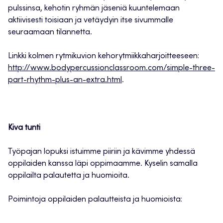
pulssinsa, kehotin ryhmän jäseniä kuuntelemaan
aktiivisesti toisiaan ja vetäydyin itse sivummalle
seuraamaan tilannetta.
Linkki kolmen rytmikuvion kehorytmiikkaharjoitteeseen:
http://www.bodypercussionclassroom.com/simple-three-
part-rhythm-plus-an-extra.html
.
Kiva tunti
Työpajan lopuksi istuimme piiriin ja kävimme yhdessä
oppilaiden kanssa läpi oppimaamme. Kyselin samalla
oppilailta palautetta ja huomioita.
Poimintoja oppilaiden palautteista ja huomioista: