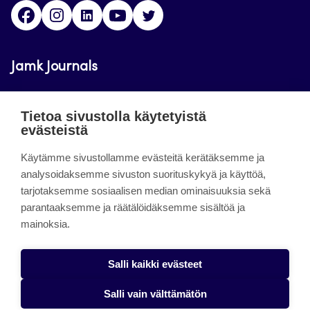
Facebook
Instagram
LinkedIn
Youtube
Twitter
Jamk Journals
Jamkin verkkolehdet ovat julkisia ja maksuttomasti
Tietoa sivustolla käytetyistä
luettavissa. Verkkolehtien tarkoituksena on tukea
evästeistä
opetusta sekä tutkimus-, kehitys- ja
innovaatiotoimintaa.
Käytämme sivustollamme evästeitä kerätäksemme ja
analysoidaksemme sivuston suorituskykyä ja käyttöä,
tarjotaksemme sosiaalisen median ominaisuuksia sekä
About the site
parantaaksemme ja räätälöidäksemme sisältöä ja
mainoksia.
Jamkin verkkolehdet
Saavutettavuusseloste
Salli kaikki evästeet
Tietosuojaseloste
Salli vain välttämätön