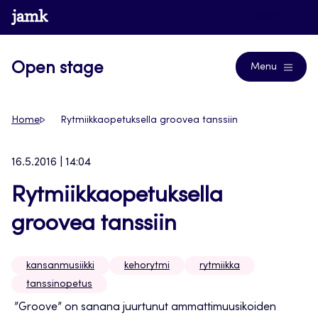
Siirry
www.jamk.fi
Journals
suoraan
sisältöön
Open stage
Menu
Home
Rytmiikkaopetuksella groovea tanssiin
16.5.2016 | 14:04
Rytmiikkaopetuksella
groovea tanssiin
kansanmusiikki
kehorytmi
rytmiikka
tanssinopetus
”Groove” on sanana juurtunut ammattimuusikoiden