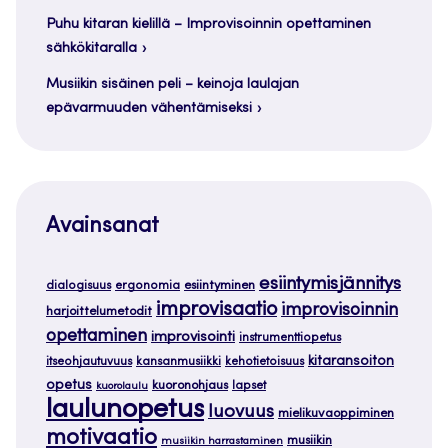
Puhu kitaran kielillä – Improvisoinnin opettaminen
sähkökitaralla
Musiikin sisäinen peli – keinoja laulajan
epävarmuuden vähentämiseksi
Avainsanat
esiintymisjännitys
dialogisuus
ergonomia
esiintyminen
improvisaatio
improvisoinnin
harjoittelumetodit
opettaminen
improvisointi
instrumenttiopetus
kitaransoiton
itseohjautuvuus
kansanmusiikki
kehotietoisuus
opetus
kuoronohjaus
lapset
kuorolaulu
laulunopetus
luovuus
mielikuvaoppiminen
motivaatio
musiikin
musiikin harrastaminen