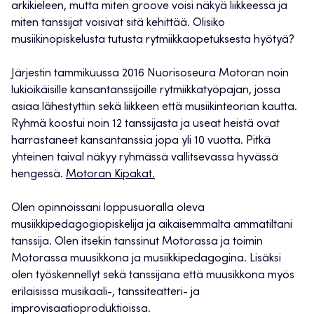
arkikieleen, mutta miten groove voisi näkyä liikkeessä ja
miten tanssijat voisivat sitä kehittää. Olisiko
musiikinopiskelusta tutusta rytmiikkaopetuksesta hyötyä?
Järjestin tammikuussa 2016 Nuorisoseura Motoran noin
lukioikäisille kansantanssijoille rytmiikkatyöpajan, jossa
asiaa lähestyttiin sekä liikkeen että musiikinteorian kautta.
Ryhmä koostui noin 12 tanssijasta ja useat heistä ovat
harrastaneet kansantanssia jopa yli 10 vuotta. Pitkä
yhteinen taival näkyy ryhmässä vallitsevassa hyvässä
hengessä.
Motoran Kipakat.
Olen opinnoissani loppusuoralla oleva
musiikkipedagogiopiskelija ja aikaisemmalta ammatiltani
tanssija. Olen itsekin tanssinut Motorassa ja toimin
Motorassa muusikkona ja musiikkipedagogina. Lisäksi
olen työskennellyt sekä tanssijana että muusikkona myös
erilaisissa musikaali-, tanssiteatteri- ja
improvisaatioproduktioissa.