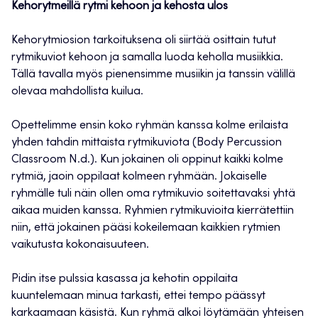
Kehorytmeillä rytmi kehoon ja kehosta ulos
Kehorytmiosion tarkoituksena oli siirtää osittain tutut
rytmikuviot kehoon ja samalla luoda keholla musiikkia.
Tällä tavalla myös pienensimme musiikin ja tanssin välillä
olevaa mahdollista kuilua.
Opettelimme ensin koko ryhmän kanssa kolme erilaista
yhden tahdin mittaista rytmikuviota (Body Percussion
Classroom N.d.). Kun jokainen oli oppinut kaikki kolme
rytmiä, jaoin oppilaat kolmeen ryhmään. Jokaiselle
ryhmälle tuli näin ollen oma rytmikuvio soitettavaksi yhtä
aikaa muiden kanssa. Ryhmien rytmikuvioita kierrätettiin
niin, että jokainen pääsi kokeilemaan kaikkien rytmien
vaikutusta kokonaisuuteen.
Pidin itse pulssia kasassa ja kehotin oppilaita
kuuntelemaan minua tarkasti, ettei tempo päässyt
karkaamaan käsistä. Kun ryhmä alkoi löytämään yhteisen