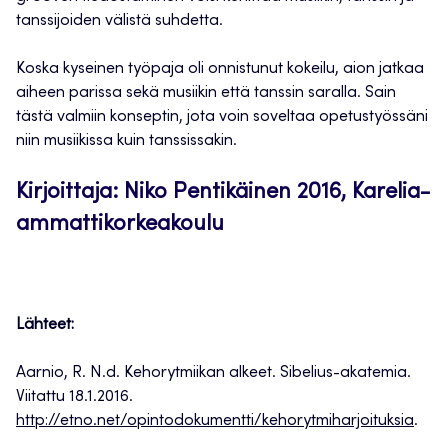
tanssijoiden välistä suhdetta.
Koska kyseinen työpaja oli onnistunut kokeilu, aion jatkaa
aiheen parissa sekä musiikin että tanssin saralla. Sain
tästä valmiin konseptin, jota voin soveltaa opetustyössäni
niin musiikissa kuin tanssissakin.
Kirjoittaja: Niko Pentikäinen 2016, Karelia-
ammattikorkeakoulu
Lähteet:
Aarnio, R. N.d. Kehorytmiikan alkeet. Sibelius-akatemia.
Viitattu 18.1.2016.
http://etno.net/opintodokumentti/kehorytmiharjoituksia
.