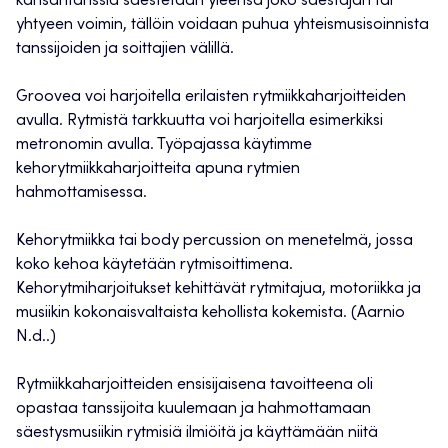
kansantanssia säestetään yleensä joko säestäjän tai
yhtyeen voimin, tällöin voidaan puhua yhteismusisoinnista
tanssijoiden ja soittajien välillä.
Groovea voi harjoitella erilaisten rytmiikkaharjoitteiden
avulla. Rytmistä tarkkuutta voi harjoitella esimerkiksi
metronomin avulla. Työpajassa käytimme
kehorytmiikkaharjoitteita apuna rytmien
hahmottamisessa.
Kehorytmiikka tai body percussion on menetelmä, jossa
koko kehoa käytetään rytmisoittimena.
Kehorytmiharjoitukset kehittävät rytmitajua, motoriikka ja
musiikin kokonaisvaltaista kehollista kokemista. (Aarnio
N.d..)
Rytmiikkaharjoitteiden ensisijaisena tavoitteena oli
opastaa tanssijoita kuulemaan ja hahmottamaan
säestysmusiikin rytmisiä ilmiöitä ja käyttämään niitä