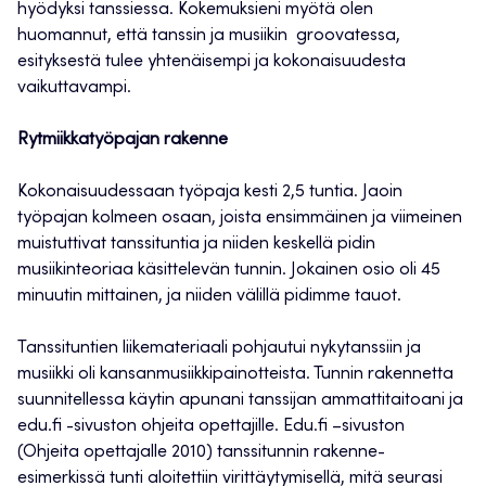
hyödyksi tanssiessa. Kokemuksieni myötä olen
huomannut, että tanssin ja musiikin groovatessa,
esityksestä tulee yhtenäisempi ja kokonaisuudesta
vaikuttavampi.
Rytmiikkatyöpajan rakenne
Kokonaisuudessaan työpaja kesti 2,5 tuntia. Jaoin
työpajan kolmeen osaan, joista ensimmäinen ja viimeinen
muistuttivat tanssituntia ja niiden keskellä pidin
musiikinteoriaa käsittelevän tunnin. Jokainen osio oli 45
minuutin mittainen, ja niiden välillä pidimme tauot.
Tanssituntien liikemateriaali pohjautui nykytanssiin ja
musiikki oli kansanmusiikkipainotteista. Tunnin rakennetta
suunnitellessa käytin apunani tanssijan ammattitaitoani ja
edu.fi -sivuston ohjeita opettajille. Edu.fi –sivuston
(Ohjeita opettajalle 2010) tanssitunnin rakenne-
esimerkissä tunti aloitettiin virittäytymisellä, mitä seurasi