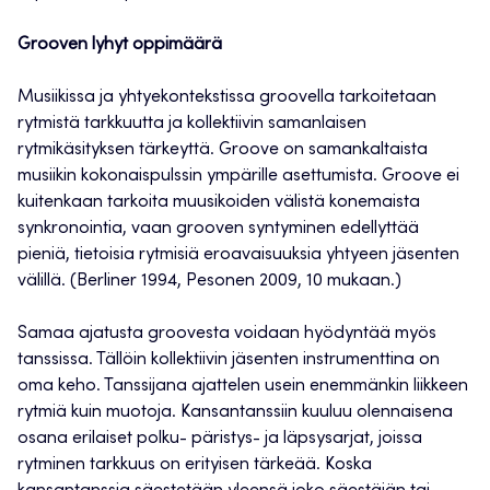
Grooven lyhyt oppimäärä
Musiikissa ja yhtyekontekstissa groovella tarkoitetaan
rytmistä tarkkuutta ja kollektiivin samanlaisen
rytmikäsityksen tärkeyttä. Groove on samankaltaista
musiikin kokonaispulssin ympärille asettumista. Groove ei
kuitenkaan tarkoita muusikoiden välistä konemaista
synkronointia, vaan grooven syntyminen edellyttää
pieniä, tietoisia rytmisiä eroavaisuuksia yhtyeen jäsenten
välillä. (Berliner 1994, Pesonen 2009, 10 mukaan.)
Samaa ajatusta groovesta voidaan hyödyntää myös
tanssissa. Tällöin kollektiivin jäsenten instrumenttina on
oma keho. Tanssijana ajattelen usein enemmänkin liikkeen
rytmiä kuin muotoja. Kansantanssiin kuuluu olennaisena
osana erilaiset polku- päristys- ja läpsysarjat, joissa
rytminen tarkkuus on erityisen tärkeää. Koska