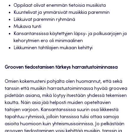
Oppilaat olivat enemmän tietoisia musiikista
Kuuntelivat ja ymmärsivät musiikkia paremmin
Liikkuivat paremmin ryhmänä
Mukava tunti
Kansantanssissa käytettyjen läpsy- ja polkusarjojen ja
kehorytmien ero oli minimaalinen
Liikkuminen tahtilajien mukaan kehittyi
Grooven tiedostamisen tärkeys harrastustoiminnassa
Omien kokemusteni pohjalta olen huomannut, että sekä
tanssin että musiikin harrastustoiminnassa hyvää groovea
pidetään asiana, mikä löytyy itsestään yhdessä tekemisen
kautta. Näin asia jää helposti muiden opeteltavien
taitojen varjoon. Kansantanssissa suurin osa liikkeestä
tapahtuu ryhmissä, jolloin tanssissa tulisi ottaa samoja
asioita huomioon kuin yhteismusisoinnissa. Jo pelkästään
grooven tiedostaminen voisi kehittää musiikin, tanssin ja