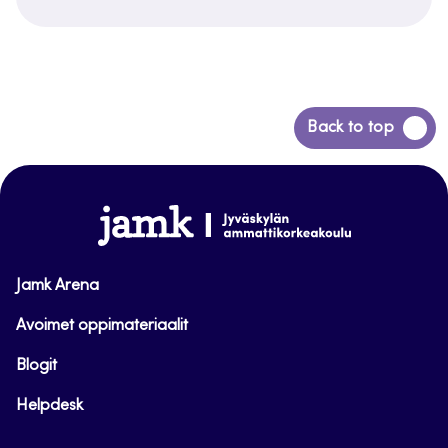
Siirry
Back to top
takaisin
sivun
alkuun
www.jamk.fi
Jamk Arena
Avoimet oppimateriaalit
Blogit
Helpdesk