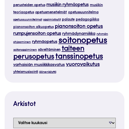
musiikin ryhmäopetus
perusteiden opetus
musiikin
teoriaopetus
opetusmenetelmät
opetussuunnitelma
palaute
pedagogiikka
opetussuunnitelmat
oppimistyylit
pianonsoiton opetus
pianonsoiton alkuopetus
rumpujensoiton opetus
ryhmädynamiikka
ryhmän
soitonopetus
ryhmäopetus
ohjaaminen
taiteen
säveltäminen
soitonoppiminen
tanssinopetus
perusopetus
vuorovaikutus
varhaisiän musiikkikasvatus
yhteismusisointi
äänenkäyttö
Arkistot
Arkistot