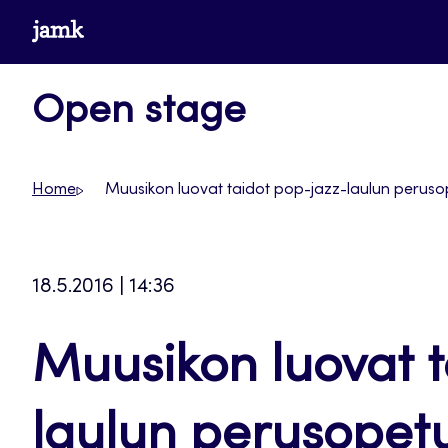
Siirry
www.jamk.fi
suoraan
sisältöön
Open stage
Home
Muusikon luovat taidot pop-jazz-laulun perus
18.5.2016 | 14:36
Muusikon luovat t
laulun perusopet