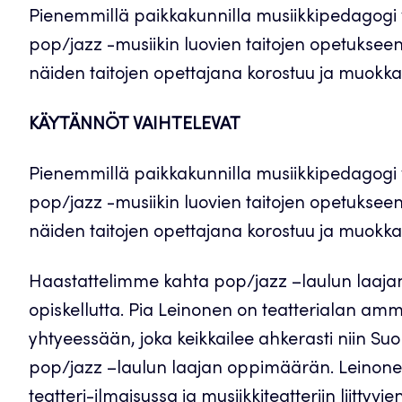
Pienemmillä paikkakunnilla musiikkipedagogi v
pop/jazz -musiikin luovien taitojen opetukseen 
näiden taitojen opettajana korostuu ja muokkaa
KÄYTÄNNÖT VAIHTELEVAT
Pienemmillä paikkakunnilla musiikkipedagogi v
pop/jazz -musiikin luovien taitojen opetukseen 
näiden taitojen opettajana korostuu ja muokkaa
Haastattelimme kahta pop/jazz –laulun laaja
opiskellutta. Pia Leinonen on teatterialan amm
yhtyeessään, joka keikkailee ahkerasti niin S
pop/jazz –laulun laajan oppimäärän. Leinone
teatteri-ilmaisussa ja musiikkiteatteriin liittyvi