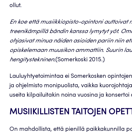
ollut.
En koe että musiikkiopisto-opintoni auttoiva
treenikämpillä bändin kanssa lymytyt yöt. Oma
ohjasivat minua näiden asioiden pariin niin et
opiskelemaan muusikon ammattiin. Suurin laul
hengitystekninen.
(Somerkoski 2015.)
Lauluyhtyetoimintaa ei Somerkosken opintojen a
ja ohjelmisto monipuolista, vaikka kuorojohtaja
useita kilpailuitakin noina vuosina ja konsertoi
MUSIIKILLISTEN TAITOJEN OPE
On mahdollista, että pienillä paikkakunnilla po