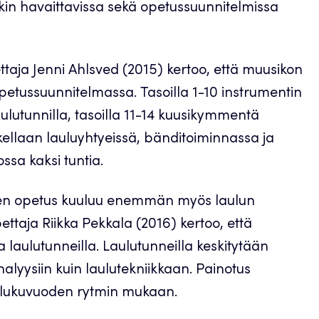
kin havaittavissa sekä opetussuunnitelmissa
taja Jenni Ahlsved (2015) kertoo, että muusikon
petussuunnitelmassa. Tasoilla 1-10 instrumentin
aulutunnilla, tasoilla 11-14 kuusikymmentä
skellaan lauluyhtyeissä, bänditoiminnassa ja
ossa kaksi tuntia.
aitojen opetus kuuluu enemmän myös laulun
ttaja Riikka Pekkala (2016) kertoo, että
ja laulutunneilla. Laulutunneilla keskitytään
tianalyysiin kuin laulutekniikkaan. Painotus
 lukuvuoden rytmin mukaan.