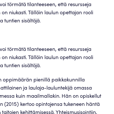
oi törmätä tilanteeseen, että resursseja
on niukasti. Tällöin laulun opettajan rooli
 tuntien sisältöjä.
oi törmätä tilanteeseen, että resursseja
on niukasti. Tällöin laulun opettajan rooli
 tuntien sisältöjä.
n oppimäärän pienillä paikkakunnilla
attilainen ja laulaja-lauluntekijä omassa
uomessa kuin maailmallakin. Hän on opiskellut
n (2015) kertoo opintojensa tukeneen häntä
en taitojen kehittämisessä. Yhteismusisointiin,