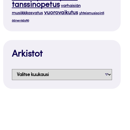
tanssinopetus
varhaisiän
vuorovaikutus
musiikkikasvatus
yhteismusisointi
äänenkäyttö
Arkistot
Arkistot