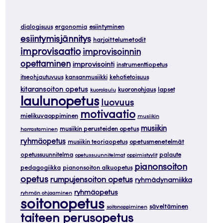
dialogisuus
ergonomia
esiintyminen
esiintymisjännitys
harjoittelumetodit
improvisaatio
improvisoinnin
opettaminen
improvisointi
instrumenttiopetus
itseohjautuvuus
kansanmusiikki
kehotietoisuus
kitaransoiton opetus
kuoronohjaus
lapset
kuorolaulu
laulunopetus
luovuus
motivaatio
mielikuvaoppiminen
musiikin
musiikin
musiikin perusteiden opetus
harrastaminen
ryhmäopetus
musiikin teoriaopetus
opetusmenetelmät
opetussuunnitelma
palaute
opetussuunnitelmat
oppimistyylit
pianonsoiton
pedagogiikka
pianonsoiton alkuopetus
opetus
rumpujensoiton opetus
ryhmädynamiikka
ryhmäopetus
ryhmän ohjaaminen
soitonopetus
säveltäminen
soitonoppiminen
taiteen perusopetus