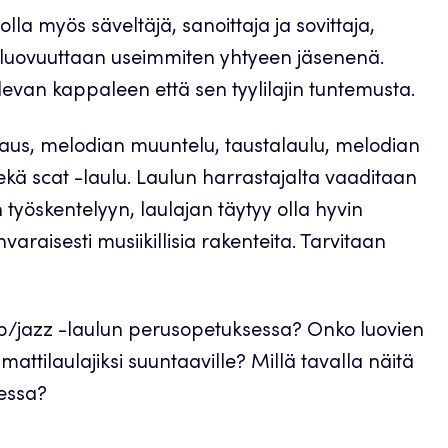
la myös säveltäjä, sanoittaja ja sovittaja,
a luovuuttaan useimmiten yhtyeen jäsenenä.
levan kappaleen että sen tyylilajin tuntemusta.
eeraus, melodian muuntelu, taustalaulu, melodian
ä scat -laulu. Laulun harrastajalta vaaditaan
työskentelyyn, laulajan täytyy olla hyvin
isesti musiikillisia rakenteita. Tarvitaan
op/jazz -laulun perusopetuksessa? Onko luovien
mattilaulajiksi suuntaaville? Millä tavalla näitä
sessa?