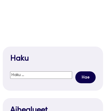
Haku
Haku:
Aihealueet