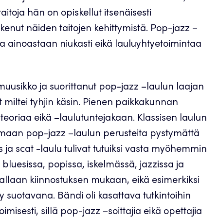
 taitoja hän on opiskellut itsenäisesti
tukenut näiden taitojen kehittymistä. Pop-jazz –
taa ainoastaan niukasti eikä lauluyhtyetoimintaa
uusikko ja suorittanut pop-jazz –laulun laajan
miltei tyhjin käsin. Pienen paikkakunnan
–teoriaa eikä –laulutuntejakaan. Klassisen laulun
aan pop-jazz –laulun perusteita pystymättä
s ja scat -laulu tulivat tutuiksi vasta myöhemmin
luesissa, popissa, iskelmässä, jazzissa ja
allaan kiinnostuksen mukaan, eikä esimerkiksi
y suotavana. Bändi oli kasattava tutkintoihin
misesti, sillä pop-jazz –soittajia eikä opettajia