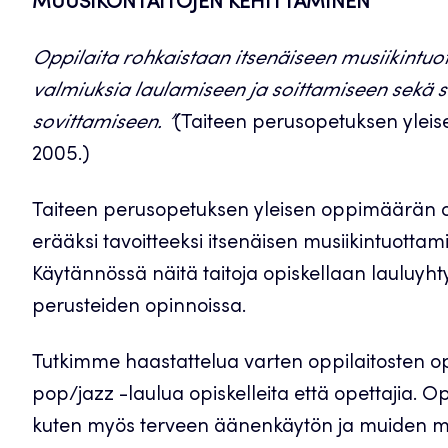
MUUSIKONTAITOJEN KEHITTÄMINEN
Oppilaita rohkaistaan itsenäiseen musiikintuo
valmiuksia laulamiseen ja soittamiseen sekä s
sovittamiseen. ”
(Taiteen perusopetuksen ylei
2005.)
Taiteen perusopetuksen yleisen oppimäärän o
erääksi tavoitteeksi itsenäisen musiikintuottam
Käytännössä näitä taitoja opiskellaan lauluyh
perusteiden opinnoissa.
Tutkimme haastattelua varten oppilaitosten o
pop/jazz -laulua opiskelleita että opettajia. Op
kuten myös terveen äänenkäytön ja muiden musi