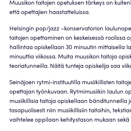
Muusikon taitojen opetuksen tärkeys on kuiten
että opettajien haastatteluissa.
Helsingin pop/jazz –konservatorion laulunopet
taitojen opettaminen on keskeisessä roolissa o
hallintaa opiskellaan 30 minuutin mittaisella l
minuuttia viikossa. Muita muusikon taitoja opi
teoriatunneilla. Näitä tunteja opiskelija saa viik
Seinäjoen rytmi-instituutilla musiikillisten t
opettajan työnkuvaan. Rytmimusiikin laulun ope
musiikillisia taitoja opiskellaan bänditunneilla 
tasapuolisesti niin musiikillisiin taitoihin, teks
vaihtelee oppilaan kehitystason mukaan sekä