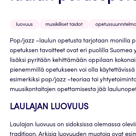
luovuus
musiikilliset taidot
opetussuunnitelm
Pop/jazz –laulun opetusta tarjotaan monilla 
opetuksen tavoitteet ovat eri puolilla Suomea y
lisäksi pyritään kehittämään oppilaan kokonaisv
pienemmillä opetukseen voi olla käytettävissä
esimerkiksi pop/jazz –teoriaa tai yhtyetoimint
muusikontaitojen opettamisesta jää laulunopett
LAULAJAN LUOVUUS
Laulajan luovuus on sidoksissa olemassa oleviin 
traditioon. Arkisia luovuuden muotoja ovat esim