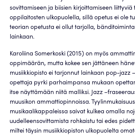
sovittamiseen ja biisien kirjoittamiseen liittyviä
oppilaitosten ulkopuolella, sillä opetus ei ole 
teorian opetusta ei ollut tarjolla, bänditoimin
lainkaan.
Karoliina Somerkoski (2015) on myös ammattim
oppimäärän, mutta kokee sen jättäneen hänet 
musiikkiopisto ei tarjonnut lainkaan pop-jazz 
opettaja pyrki parhaimpansa mukaan opettam
itse näyttämään niitä malliksi. Jazz –fraseerau
muusikon ammattiopinnoissa. Tyylinmukaisuus b
musikaalikappaleissa saivat kulkea omalla noj
uudelleensovittamista rohkaistu tai edes pidett
miltei täysin musiikkiopiston ulkopuolelta omatoi