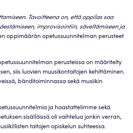
ttamiseen. Tavoitteena on, että oppilas saa
äestämiseen, improvisointiin, säveltämiseen ja
sen oppimäärän opetussuunnitelman perusteet
petussuunnitelman perusteissa on määritelty
isen, siis luovien muusikontaitojen kehittäminen.
tyeissä, bänditoiminnassa sekä musiikin
petussuunnitelmia ja haastattelimme sekä
etuksen sisällöissä oli vaihtelua jonkin verran,
ikillisten taitojen opiskelun suhteessa.