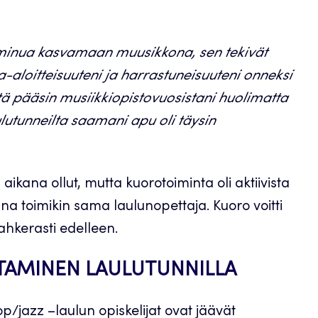
t minua kasvamaan muusikkona, sen tekivät
-aloitteisuuteni ja harrastuneisuuteni onneksi
tä pääsin musiikkiopistovuosistani huolimatta
utunneilta saamani apu oli täysin
ikana ollut, mutta kuorotoiminta oli aktiivista
na toimikin sama laulunopettaja. Kuoro voitti
 ahkerasti edelleen.
TTAMINEN LAULUTUNNILLA
p/jazz –laulun opiskelijat ovat jäävät