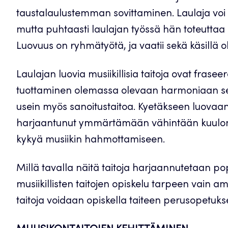
taustalaulustemman sovittaminen. Laulaja voi ol
mutta puhtaasti laulajan työssä hän toteutta
Luovuus on ryhmätyötä, ja vaatii sekä käsillä o
Laulajan luovia musiikillisia taitoja ovat fras
tuottaminen olemassa olevaan harmoniaan sek
usein myös sanoitustaitoa. Kyetäkseen luovaan 
harjaantunut ymmärtämään vähintään kuulonvara
kykyä musiikin hahmottamiseen.
Millä tavalla näitä taitoja harjaannutetaan p
musiikillisten taitojen opiskelu tarpeen vain am
taitoja voidaan opiskella taiteen perusopetuk