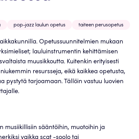
a
pop-jazz laulun opetus
taiteen perusopetus
paikkakunnilla. Opetussuunnitelmien mukaan
ksimieliset; lauluinstrumentin kehittämisen
altaista muusikkoutta. Kuitenkin erityisesti
 niukemmin resursseja, eikä kaikkea opetusta,
aa pystytä tarjoamaan. Tällöin vastuu luovien
ajalle.
musiikillisiin sääntöihin, muotoihin ja
erkiksi vaikka scat -soolo tai