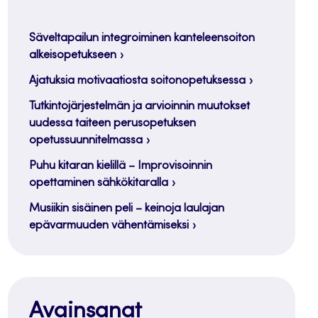
Säveltapailun integroiminen kanteleensoiton
alkeisopetukseen
Ajatuksia motivaatiosta soitonopetuksessa
Tutkintojärjestelmän ja arvioinnin muutokset
uudessa taiteen perusopetuksen
opetussuunnitelmassa
Puhu kitaran kielillä – Improvisoinnin
opettaminen sähkökitaralla
Musiikin sisäinen peli – keinoja laulajan
epävarmuuden vähentämiseksi
Avainsanat