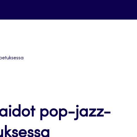
opetuksessa
aidot pop-jazz-
uksessa