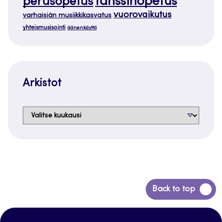
tanssinopetus
perusopetus
vuorovaikutus
varhaisiän musiikkikasvatus
yhteismusisointi
äänenkäyttö
Arkistot
Arkistot
Siirry
Back to top
takaisin
sivun