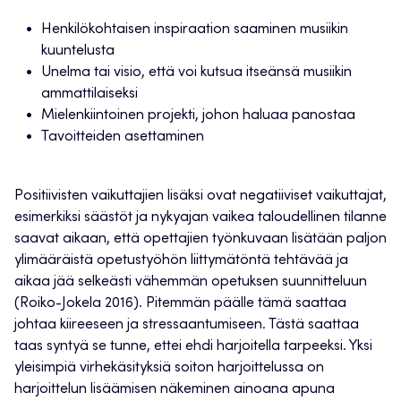
Henkilökohtaisen inspiraation saaminen musiikin
kuuntelusta
Unelma tai visio, että voi kutsua itseänsä musiikin
ammattilaiseksi
Mielenkiintoinen projekti, johon haluaa panostaa
Tavoitteiden asettaminen
Positiivisten vaikuttajien lisäksi ovat negatiiviset vaikuttajat,
esimerkiksi säästöt ja nykyajan vaikea taloudellinen tilanne
saavat aikaan, että opettajien työnkuvaan lisätään paljon
ylimääräistä opetustyöhön liittymätöntä tehtävää ja
aikaa jää selkeästi vähemmän opetuksen suunnitteluun
(Roiko-Jokela 2016). Pitemmän päälle tämä saattaa
johtaa kiireeseen ja stressaantumiseen. Tästä saattaa
taas syntyä se tunne, ettei ehdi harjoitella tarpeeksi. Yksi
yleisimpiä virhekäsityksiä soiton harjoittelussa on
harjoittelun lisäämisen näkeminen ainoana apuna