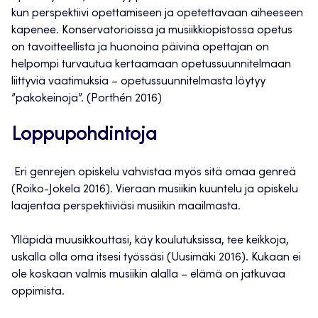
kun perspektiivi opettamiseen ja opetettavaan aiheeseen
kapenee. Konservatorioissa ja musiikkiopistossa opetus
on tavoitteellista ja huonoina päivinä opettajan on
helpompi turvautua kertaamaan opetussuunnitelmaan
liittyviä vaatimuksia – opetussuunnitelmasta löytyy
”pakokeinoja”. (Porthén 2016)
Loppupohdintoja
Eri genrejen opiskelu vahvistaa myös sitä omaa genreä
(Roiko-Jokela 2016). Vieraan musiikin kuuntelu ja opiskelu
laajentaa perspektiiviäsi musiikin maailmasta.
Ylläpidä muusikkouttasi, käy koulutuksissa, tee keikkoja,
uskalla olla oma itsesi työssäsi (Uusimäki 2016). Kukaan ei
ole koskaan valmis musiikin alalla – elämä on jatkuvaa
oppimista.