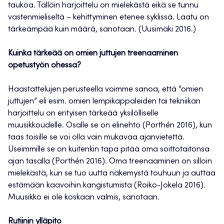
taukoa. Tällöin harjoittelu on mielekästä eikä se tunnu
vastenmieliseltä – kehittyminen etenee syklissä. Laatu on
tärkeämpää kuin määrä, sanotaan. (Uusimäki 2016.)
Kuinka tärkeää on omien juttujen treenaaminen
opetustyön ohessa?
Haastattelujen perusteella voimme sanoa, että ”omien
juttujen” eli esim. omien lempikappaleiden tai tekniikan
harjoittelu on erityisen tärkeää yksilölliselle
muusikkoudelle. Osalle se on elinehto (Porthén 2016), kun
taas toisille se voi olla vain mukavaa ajanvietettä.
Useimmille se on kuitenkin tapa pitää oma soittotaitonsa
ajan tasalla (Porthén 2016). Oma treenaaminen on silloin
mielekästä, kun se tuo uutta näkemystä touhuun ja auttaa
estämään kaavoihin kangistumista (Roiko-Jokela 2016).
Muusikko ei ole koskaan valmis, sanotaan.
Rutiinin ylläpito