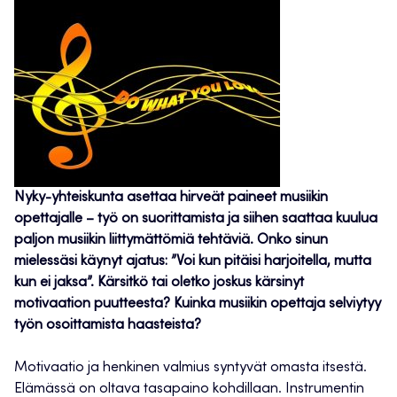
Nyky-yhteiskunta asettaa hirveät paineet musiikin
opettajalle – työ on suorittamista ja siihen saattaa kuulua
paljon musiikin liittymättömiä tehtäviä. Onko sinun
mielessäsi käynyt ajatus: ”Voi kun pitäisi harjoitella, mutta
kun ei jaksa”. Kärsitkö tai oletko joskus kärsinyt
motivaation puutteesta? Kuinka musiikin opettaja selviytyy
työn osoittamista haasteista?
Motivaatio ja henkinen valmius syntyvät omasta itsestä.
Elämässä on oltava tasapaino kohdillaan. Instrumentin