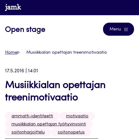
Siirry
www.jamk.fi
Journals
suoraan
sisältöön
Open stage
Menu
Home
Musiikkialan opettajan treenimotivaatio
17.5.2016 | 14:01
Musiikkialan opettajan
treenimotivaatio
ammatti-identiteetti
motivaatio
musiikkialan opettajan työhyvinvointi
soitonharjoittelu
soitonopetus