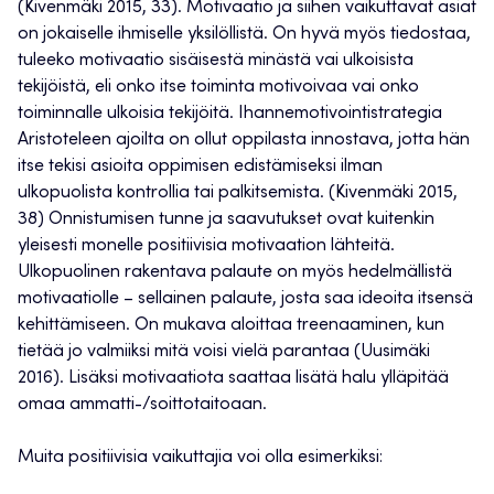
(Kivenmäki 2015, 33). Motivaatio ja siihen vaikuttavat asiat
on jokaiselle ihmiselle yksilöllistä. On hyvä myös tiedostaa,
tuleeko motivaatio sisäisestä minästä vai ulkoisista
tekijöistä, eli onko itse toiminta motivoivaa vai onko
toiminnalle ulkoisia tekijöitä. Ihannemotivointistrategia
Aristoteleen ajoilta on ollut oppilasta innostava, jotta hän
itse tekisi asioita oppimisen edistämiseksi ilman
ulkopuolista kontrollia tai palkitsemista. (Kivenmäki 2015,
38) Onnistumisen tunne ja saavutukset ovat kuitenkin
yleisesti monelle positiivisia motivaation lähteitä.
Ulkopuolinen rakentava palaute on myös hedelmällistä
motivaatiolle – sellainen palaute, josta saa ideoita itsensä
kehittämiseen. On mukava aloittaa treenaaminen, kun
tietää jo valmiiksi mitä voisi vielä parantaa (Uusimäki
2016). Lisäksi motivaatiota saattaa lisätä halu ylläpitää
omaa ammatti-/soittotaitoaan.
Muita positiivisia vaikuttajia voi olla esimerkiksi: