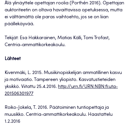
Älä ylinäyttele opettajan roolia (Porthén 2016). Opettajan
auktoriteetin on oltava havaittavissa opetuksessa, mutta
ei välttämättä ole paras vaihtoehto, jos se on liian
päällekäyvää.
Tekijät: Esa Hakkarainen, Matias Källi, Tomi Trofast,
Centria-ammattikorkeakoulu.
Lähteet
Kivenmäki, L. 2015. Musiikinopiskelijan ammatillinen kasvu
ja motivaatio. Tampereen yliopisto. Kasvatustieteiden
yksikkö. Viitattu 25.4.2016.
http://urn.fi/URN:NBN:fi:uta-
201506301977
Roiko-Jokela, T. 2016. Päätoiminen tuntiopettaja ja
muusikko. Centria-ammattikorkeakoulu. Haastattelu
1.2.2016