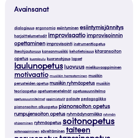
Avainsanat
esiintymisjännitys
dialogisuus
ergonomia
esiintyminen
improvisaatio
improvisoinnin
harjoittelumetodit
opettaminen
improvisointi
instrumenttiopetus
kitaransoiton
itseohjautuvuus
kansanmusiikki
kehotietoisuus
opetus
kuoronohjaus
lapset
kuorolaulu
laulunopetus
luovuus
mielikuvaoppiminen
motivaatio
musiikin
musiikin harrastaminen
musiikin ryhmäopetus
perusteiden opetus
musiikin
teoriaopetus
opetusmenetelmät
opetussuunnitelma
palaute
pedagogiikka
opetussuunnitelmat
oppimistyylit
pianonsoiton opetus
pianonsoiton alkuopetus
rumpujensoiton opetus
ryhmädynamiikka
ryhmän
soitonopetus
ryhmäopetus
ohjaaminen
taiteen
säveltäminen
soitonoppiminen