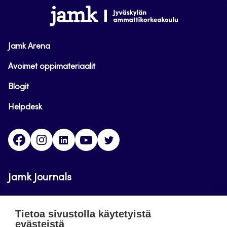
alkuun
www.jamk.fi
Jamk Arena
Avoimet oppimateriaalit
Blogit
Helpdesk
Facebook
Instagram
LinkedIn
Youtube
Twitter
Jamk Journals
Jamkin verkkolehdet ovat julkisia ja maksuttomasti
Tietoa sivustolla käytetyistä
luettavissa. Verkkolehtien tarkoituksena on tukea
evästeistä