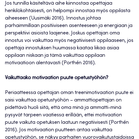
Jos tunnilla käsiteltävä aihe kiinnostaa opettajaa
henkilökohtaisesti, on helpompi innostaa myös oppilasta
aiheeseen (Uusimäki 2016). Innostus johtaa
parhaimmillaan positiiviseen asenteeseen ja energiaan ja
perspektiivi asioista laajenee. Joskus opettajan oma
innostus voi vaikuttaa myös negatiivisesti oppilaaseen, jos
opettaja innostuksen huumassa kaataa liikaa asiaa
oppilaan niskaan ja tämä vaikuttaa oppilaan
motivaatioon alentavasti (Porthén 2016).
Vaikuttaako motivaation puute opetustyöhön?
Periaatteessa opettajan oman treenimotivaation puute ei
saisi vaikuttaa opetustyöhön – ammattiopettajan on
pidettävä huoli siitä, että oma minä ja ammatti-minä
pysyvät tarpeen vaatiessa erillään, ettei motivaation
puute vaikuta opetuksen laatuun negatiivisesti (Porthén
2016). Jos motivaation puutteen antaa vaikuttaa
opetustyöhön, se näkyy parhaiten vuorovaikutustaidoissa