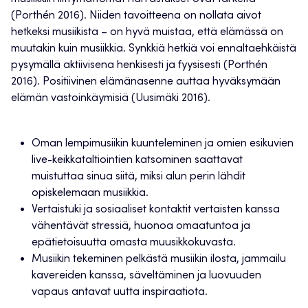
(Porthén 2016). Niiden tavoitteena on nollata aivot
hetkeksi musiikista – on hyvä muistaa, että elämässä on
muutakin kuin musiikkia. Synkkiä hetkiä voi ennaltaehkäistä
pysymällä aktiivisena henkisesti ja fyysisesti (Porthén
2016). Positiivinen elämänasenne auttaa hyväksymään
elämän vastoinkäymisiä (Uusimäki 2016).
Oman lempimusiikin kuunteleminen ja omien esikuvien
live-keikkataltiointien katsominen saattavat
muistuttaa sinua siitä, miksi alun perin lähdit
opiskelemaan musiikkia.
Vertaistuki ja sosiaaliset kontaktit vertaisten kanssa
vähentävät stressiä, huonoa omaatuntoa ja
epätietoisuutta omasta muusikkokuvasta.
Musiikin tekeminen pelkästä musiikin ilosta, jammailu
kavereiden kanssa, säveltäminen ja luovuuden
vapaus antavat uutta inspiraatiota.