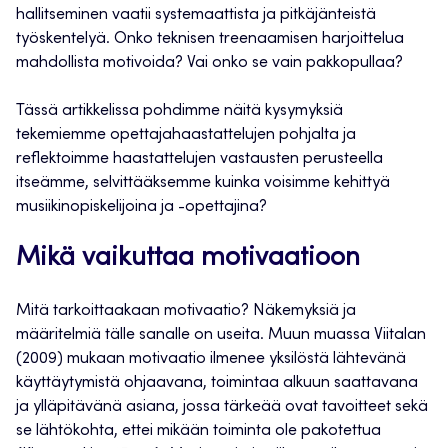
hallitseminen vaatii systemaattista ja pitkäjänteistä
työskentelyä. Onko teknisen treenaamisen harjoittelua
mahdollista motivoida? Vai onko se vain pakkopullaa?
Tässä artikkelissa pohdimme näitä kysymyksiä
tekemiemme opettajahaastattelujen pohjalta ja
reflektoimme haastattelujen vastausten perusteella
itseämme, selvittääksemme kuinka voisimme kehittyä
musiikinopiskelijoina ja -opettajina?
Mikä vaikuttaa motivaatioon
Mitä tarkoittaakaan motivaatio? Näkemyksiä ja
määritelmiä tälle sanalle on useita. Muun muassa Viitalan
(2009) mukaan motivaatio ilmenee yksilöstä lähtevänä
käyttäytymistä ohjaavana, toimintaa alkuun saattavana
ja ylläpitävänä asiana, jossa tärkeää ovat tavoitteet sekä
se lähtökohta, ettei mikään toiminta ole pakotettua