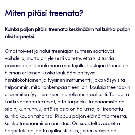
Miten pitäsi treenata?
Kuinka paljon pitäisi treenata keskimäärin tai kuinka paljon
olisi tarpeeksi
Omat toiveet ja halut treeniajan suhteen saattavat
vaihdella, mutta on yleisesti väitetty, että 2-3 tuntia
päivässä on ideaali määrä soittajalle. Laulajan tilanne on
hieman erilainen, koska lauluääni on hyvin
henkilökohtainen ja fyysinen instrumentti, joka väsyy sitä
helpommin, mitä rankempaa treeni on. Laulaja treenaakin
useimmiten fyysisen treenin ohella mentaalisesti. Toisaalta
kaikki varmaan kokevat, että tarpeeksi treenaamista on
silloin, kun tuntuu, että se asia on hallussa, oli treenattu
kuinka kauan tahansa. Riippuu paljon elämäntilanteesta,
kuinka treenaaminen onnistuu. On suositeltavaa, että
harjoittelu on jaettu ajallisesti osiin, joiden välissä on