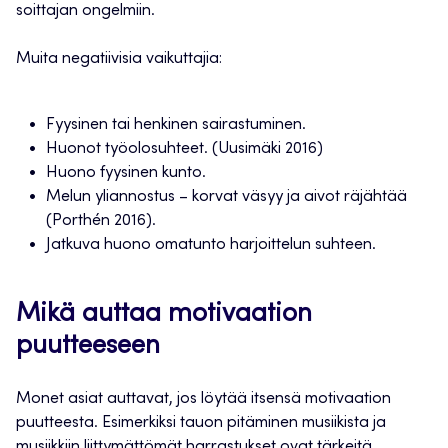
soittajan ongelmiin.
Muita negatiivisia vaikuttajia:
Fyysinen tai henkinen sairastuminen.
Huonot työolosuhteet. (Uusimäki 2016)
Huono fyysinen kunto.
Melun yliannostus – korvat väsyy ja aivot räjähtää
(Porthén 2016).
Jatkuva huono omatunto harjoittelun suhteen.
Mikä auttaa motivaation
puutteeseen
Monet asiat auttavat, jos löytää itsensä motivaation
puutteesta. Esimerkiksi tauon pitäminen musiikista ja
musiikkiin liittymättömät harrastukset ovat tärkeitä