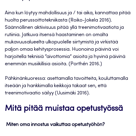
Aina kun löytyy mahdollisuus ja / tai aika, kannattaa pitää
huolta perussoittotekniikasta (Roiko-Jokela 2016).
Säännöllinen aktiivisuus pitää yllä treenimotivaatiota ja
rutiinia. Jatkuva itsensä haastaminen on omalta
mukavuusalueelta ulkopuolelle siirtymistä ja virkistää
paljon omaa kehitysprosessia. Huonoina päivinä voi
harjoitella teknisiä ”aivottomia” asioita ja hyvinä päivinä
enemmän musiikillisia asioita. (Porthén 2016.)
Pähkinänkuoressa: asettamalla tavoitteita, kouluttamalla
itseään ja hankkimalla keikkoja takaat sen, että
treenimotivaatio säilyy (Uusimäki 2016).
Mitä pitää muistaa opetustyössä
Miten oma innostus vaikuttaa opetustyöhön?