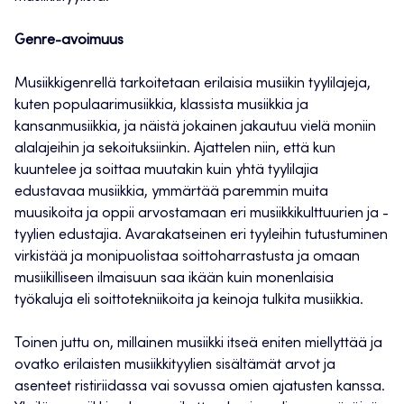
Genre-avoimuus
Musiikkigenrellä tarkoitetaan erilaisia musiikin tyylilajeja,
kuten populaarimusiikkia, klassista musiikkia ja
kansanmusiikkia, ja näistä jokainen jakautuu vielä moniin
alalajeihin ja sekoituksiinkin. Ajattelen niin, että kun
kuuntelee ja soittaa muutakin kuin yhtä tyylilajia
edustavaa musiikkia, ymmärtää paremmin muita
muusikoita ja oppii arvostamaan eri musiikkikulttuurien ja -
tyylien edustajia. Avarakatseinen eri tyyleihin tutustuminen
virkistää ja monipuolistaa soittoharrastusta ja omaan
musiikilliseen ilmaisuun saa ikään kuin monenlaisia
työkaluja eli soittotekniikoita ja keinoja tulkita musiikkia.
Toinen juttu on, millainen musiikki itseä eniten miellyttää ja
ovatko erilaisten musiikkityylien sisältämät arvot ja
asenteet ristiriidassa vai sovussa omien ajatusten kanssa.