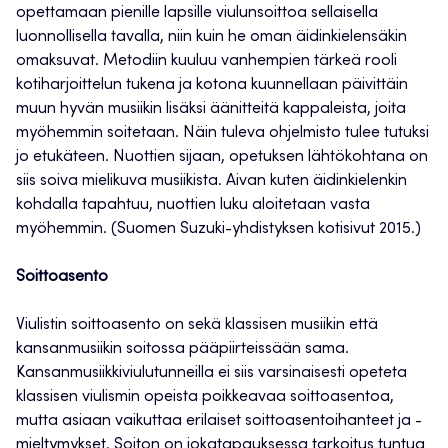
opettamaan pienille lapsille viulunsoittoa sellaisella
luonnollisella tavalla, niin kuin he oman äidinkielensäkin
omaksuvat. Metodiin kuuluu vanhempien tärkeä rooli
kotiharjoittelun tukena ja kotona kuunnellaan päivittäin
muun hyvän musiikin lisäksi äänitteitä kappaleista, joita
myöhemmin soitetaan. Näin tuleva ohjelmisto tulee tutuksi
jo etukäteen. Nuottien sijaan, opetuksen lähtökohtana on
siis soiva mielikuva musiikista. Aivan kuten äidinkielenkin
kohdalla tapahtuu, nuottien luku aloitetaan vasta
myöhemmin. (Suomen Suzuki-yhdistyksen kotisivut 2015.)
Soittoasento
Viulistin soittoasento on sekä klassisen musiikin että
kansanmusiikin soitossa pääpiirteissään sama.
Kansanmusiikkiviulutunneilla ei siis varsinaisesti opeteta
klassisen viulismin opeista poikkeavaa soittoasentoa,
mutta asiaan vaikuttaa erilaiset soittoasentoihanteet ja -
mieltymykset. Soiton on jokatapauksessa tarkoitus tuntua