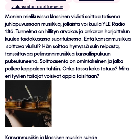
viulunsoiton opettaminen
Monien mielikuvissa klassinen viulisti soittaa totisena
juhlapuvussaan musiikkia, jollaista voi kuulla YLE Radio
1:lt
ä
. Tunnelma on hillityn arvokas ja ankaran harjoittelun
kuulee taidokkaassa suorituksessa. Ent
ä
kansanmusiikkia
soittava viulisti? H
ä
n soittaa hymyss
ä
suin reipasta,
tanssittavaa pelimannimusiikkia kansallispukuun
pukeutuneena. Soittoasento on omintakeinen ja jalka
polkee kappaleen tahtiin. Onko t
ä
ss
ä
koko totuus? Mit
ä
eri tyylien taitajat voisivat oppia toisiltaan?
Kansanmusiikin ja klassisen musiikin suhde