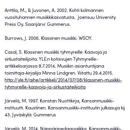
Anttila, M., & Juvonen, A. 2002. Kohti kolmannen
vuosituhannen musiikkikasvatusta. Joensuu University
Press Oy. Saarijärvi: Gummerus.
Burrows, J. 2006. Klassinen musiikki. WSOY.
Casal, S. Klassinen musiikki tyhmyreille: Kaavoja ja
sirkustaiteilijoita. YLE:n kotisivujen Tyhmyreille-
artikkelisarjassa 8.7.2014. Musiikin asiantuntijana
toimittaja-kirjailija Minna Lindgren. Viitattu 29.4.2015.
http://yle.fi/aihe/artikkeli/2014/07/08/klassinen-musiikki-
tyhmyreille-kaavoja-ja-sirkustaiteilijoita
Järvelä, M. 1997. Konstan Nuottikirja, Kansanmusiikki-
instituutti. Kaustinen. Kansanmusiikki-instituutin julkaisuja kij
43. Jyväskylä: Gummerus
Järvelä, M. 2014. Näppäripedagogiikka. Kansanmusiikki-