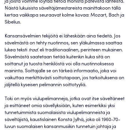
ja joista voimme löytää tietoa monista pätevistä lähteistä.
Näistä lukuisista säveltäjämestareista mainittakoon tällä
kertaa vaikkapa seuraavat kolme kovaa: Mozart, Bach ja
Sibelius.
Kansansävelmien tekijöitä ei läheskään aina tiedetä. Jos
sävelmästä on tehty nuotinnos, sen yläkulmassa saattaa
lukea teksti
trad.
eli traditionaalinen
,
perinteen mukainen.
Sävelmästä saatetaan tietää kuitenkin kuka sitä on
soittanut ja tuosta henkilöstä voi olla nuotinnoksessa
maininta. Soittajalle se on tärkeä informaatio, joka voi
vaikuttaa merkittävästi soittotapaan, jos tarkoituksena on
jäljitellä kyseisen pelimannin soittotyyliä.
Toki on myös viulupelimanneja, jotka ovat itse säveltäneet
ja esittäneet omia sävellyksiään, kuten esimerkiksi yksi
tunnetuimmista suomalaisista viulupelimanneista ja
säveltäjistä, kaustislainen Konsta Jylhä, joka oli 1960-70-
luvun suomalaisen kansanmusiikin tunnetuin johtaja ja