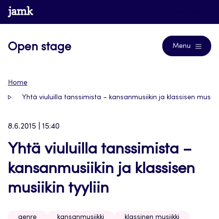
Siirry
www.jamk.fi
Journals
suoraan
sisältöön
Open stage
Menu
Home
Yhtä viuluilla tanssimista – kansanmusiikin ja klassisen musiikin
8.6.2015 | 15:40
Yhtä viuluilla tanssimista –
kansanmusiikin ja klassisen
musiikin tyyliin
genre
kansanmusiikki
klassinen musiikki