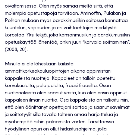
oivaltamisessa. Olen myös samaa mieltä siitä, että
molempia opetustapoja tarvitaan. Aminoffin, Pulakan ja
Pölhön mukaan myös barokkimusiikin soitossa kannattaa
kuuntelun, vapauden ja eri vaihtoehtojen merkitystä
korostaa. Yksi tekijä, joka kansanmusiikin ja barokkimusiikin
opetuskäyttöä lähentää, onkin juuri ”korvalla soittaminen”.
(2008, 20).
Minulla ei ole läheskään kaikista
ammattikorkeakouluopintojen aikana oppimistani
kappaleista nuotteja. Kappaleet on tällöin opetettu
korvakuulolta, pala palalta, fraasi fraasilta. Osan
nuotinnoksista olen saanut vasta, kun olen ensin oppinut
kappaleen ilman nuottia. Osa kappaleista on taltioitu niin,
että olen äänittänyt opettajani soittoa ja saanut sävelmät
ja soittotyylit sillä tavalla talteen omaa harjoittelua ja
myöhempää niihin palaamista varten. Tarvittaessa
hyödyllinen apuri on ollut hidastusohjelma, jolla