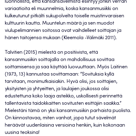
luonnollista, että kansansävelmistä esiintyy jonkin verran
variaatioita eli muunnelmia, koska kansanmusiikki on
kulkeutunut pitkälti sukupolvelta toiselle muistinvaraisen
kulttuurin kautta. Muuntelun määrä ja sen muodot
viulupelimannien soitossa ovat vaihdelleet soittajan ja
hänen taitojensa mukaan (Kleemola -Välimäki 2011).
Talvitien (2015) mielestä on positiivista, että
kansanmusiikin soittajalla on mahdollisuus sovittaa
soittamisensa ja saa käyttää luovuuttaan. Myös Laitinen
(1973, 13) kannustaa sovittamaan: ”Sovituksia kyllä
tarvitaan, monimutkaisiakin. Hyvä olisi, jos soittajien,
yksityisten ja yhtyeitten, ja laulajien joukossa olisi
edustettuna koko laaja asteikko, uskollisesti perinnettä
tallentavista taidokkaitten sovitusten esittäjiin saakka.”
Mielestäni tämä on yksi kansanmusiikin parhaista puolista.
On kiinnostavaa, miten vanhat, jopa tutut sävelmät
heräävät uudenlaisina versioina henkiin, kuin kokonaan
uusina teoksina!