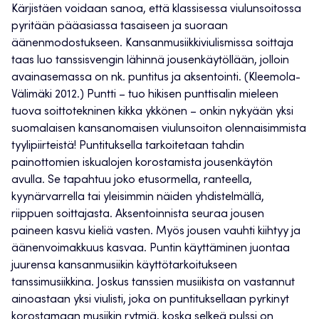
Kärjistäen voidaan sanoa, että klassisessa viulunsoitossa
pyritään pääasiassa tasaiseen ja suoraan
äänenmodostukseen. Kansanmusiikkiviulismissa soittaja
taas luo tanssisvengin lähinnä jousenkäytöllään, jolloin
avainasemassa on nk. puntitus ja aksentointi. (Kleemola-
Välimäki 2012.) Puntti – tuo hikisen punttisalin mieleen
tuova soittotekninen kikka ykkönen – onkin nykyään yksi
suomalaisen kansanomaisen viulunsoiton olennaisimmista
tyylipiirteistä! Puntituksella tarkoitetaan tahdin
painottomien iskualojen korostamista jousenkäytön
avulla. Se tapahtuu joko etusormella, ranteella,
kyynärvarrella tai yleisimmin näiden yhdistelmällä,
riippuen soittajasta. Aksentoinnista seuraa jousen
paineen kasvu kieliä vasten. Myös jousen vauhti kiihtyy ja
äänenvoimakkuus kasvaa. Puntin käyttäminen juontaa
juurensa kansanmusiikin käyttötarkoitukseen
tanssimusiikkina. Joskus tanssien musiikista on vastannut
ainoastaan yksi viulisti, joka on puntituksellaan pyrkinyt
korostamaan musiikin rytmiä, koska selkeä pulssi on