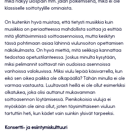
mikä näkyy ulospäin mm. jalan polkemisena, mikä ei ole
klassiselle soittotyylille ominaista.
On kuitenkin hyvä muistaa, että tietysti musiikkia kuin
musiikkia on periaatteessa mahdollista soittaa ja esittää
mitä yllättävimmissä soittoasennoissa, mutta keskityn
tässä pohtimaan asiaa lähinnä viulunsoiton opettamisen
näkökulmasta. On hyvä miettiä, mitä seikkoja kannattaa
tiedostaa opetustilanteessa. Joskus minulta kysytään,
miksi pelimannit soittavat niin oudoissa asennoissa
vanhoissa valokuvissa. Miksi viulu lepää käsivarrella, kun
eikö sen oikea paikka ole olkapäällä? Tähän minulla ei ole
varmaa vastausta. Luultavasti heillä ei ole ollut esimerkiksi
olkatukea, joka olisi auttanut mukavamman
soittoasennon löytämisessä. Pienikokoisia viuluja ei
myöskään ole aina ollut, joten täysimittaiseen viuluun
tartuttiin heti, kun kädet vain suinkin ylsivät tarpeeksi.
Konsertti- ja esiintymiskulttuuri