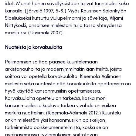
idoli. Monet hänen sävellyksistään tulivat tunnetuiksi koko
kansalle. (Järvelä 1997, 5-6.) Myös Kaustisen Salonkylän
Sibeliukseksi kutsuttu viulupelimanni ja säveltäjä, Viljami
Niittykoski, ansaitsee mielestäni tulla tässä yhteydessä
mainituksi. (Uusimäki 2007).
Nuoteista ja korvakuulolta
Pelimannien soittoa pääsee kuuntelemaan
arkistonauhoilta ja modernimmiltakin äänitteiltä, joista
soittoa voi opetella korvakuulolta. Kleemola-Välimäen
mielestä sekä nuoteista että korvakuulolta opettamista on
hyvä käyttää kansanmusiikin opettamisessa.
Korvakuulolta opettelu on tärkeää, koska moni
kansanmusiikissa kuuluva tärkeä vivahde on vaikea
merkitä nuotteihin. (Kleemola-Välimäki 2012.) Kuuntelu
onkin mielestäni yksi kansanmusiikin opiskelijan
tärkeimmistä opiskelumenetelmistä, koska se on
avainasemassa tyylinmukaisen soittotavan