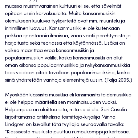
muassa muistinvarainen kulttuuri eli se, että sävelmät
opitaan usein korvakuulolta. Muita kansanmusiikin
olemukseen kuuluvia tyylipiirteitä ovat mm. muuntelu ja
inhimillinen luovuus. Kansanmusiikki ei ole kuitenkaan
pelkkää spontaania ilmaisua, vaan vaatii perehtymistä ja
harjoitusta sekä teoriassa että käytännössä. Lisäksi on
vaikea määrittää eroa kansanmusiikin ja
populaarimusiikin välille, koska kansanmusiikki on ollut
oman aikansa populaarimusiikkia ja nykykansanmusiikkia
taas voidaan pitää tavallaan populaarimusiikkina, koska
siinä yhdistetään vanhoja elementtejä uusiin. (Talja 2005.)
Myöskään klassista musiikkia eli länsimaista taidemusiikkia
ei ole helppo määritellä sen moninaisuuden vuoksi.
Helpompaa on aloittaa siitä, mitä se ei ole. Sari Casalin
kirjoittamassa artikkelissa toimittaja-kirjailija Minna
Lindgren on kuvaillut tätä tyylilajia seuraavalla tavalla:
”Klassisesta musiikista puuttuu rumpukomppi ja kertosäe.