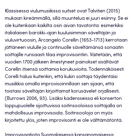
Klassisessa viulumusiikissa suitset ovat Talvitien (2015)
mukaan kireämmällä, sillä muuntelua ei juuri esiinny. Se ei
ole kuitenkaan kaikilta osin aivan tavatonta: esimerkiksi
italialaisen barokki-ajan kuuluisimman säveltäjän ja
viuluvirtuoosin, Arcangelo Corellin (1653-1713) kerrotaan
jättäneen viululle ja continuolle säveltämänsä sonaatin
soittajille runsaasti tilaa improvisointiin. Väitetään, että
vuoden 1700 jälkeen ilmestyneet painokset sisältävät
Corellin itsensä soittamia korukuvioita. Todennäköisesti
Corelli halusi kuitenkin, että kukin soittaja täydentäisi
musiikkia omalla improvisoinnillaan sen sijaan, että
toistaisi säveltäjän kirjoittamat korusävelet orjallisesti.
(Burrows 2006, 93). Lisäksi kadensseissa eli konserton
loppupuolelle sijoittuvissa soitinsooloissa soittajalla on
mahdollisuus improvisoida. Soitinsooloja on myös
kirjoitettu ylös, joten improvisointi ei ole välttämätöntä.
Improvisaatiota Suomalaisessa kansanomaisessa