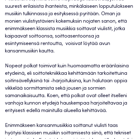
suuresti erilaisista ihanteista, minkälaiseen lopputulokseen
musiikin tulkinnassa ja esityksessä pyritään. Oman ja
monien viulistiystävieni kokemuksiin nojaten sanon, että
enimmäkseen klassista musiikkia soittavat viulistit, jotka
kaipaavat soittoonsa, soittoasentoonsa ja
esiintymiseensä rentoutta, voisivat löytää avun
kansanmusiikin kautta.
Nopeat polkat toimivat kuin huomaamatta eräänlaisina
etydeinä, eli soittotekniikkaa kehittämään tarkoitettuina
soitinsävellyksinä tai -harjoituksina, kun halutaan oppia
vikkelää sormittamista sekä jousen ja sormien
samanaikaisuutta. Koen, että polkat ovat olleet itselleni
vanhoja kunnon etydejä hauskempaa harjoiteltavaa ja
erityisesti edellä mainitulla alueella kehittävää.
Enimmäkseen kansanmusiikkia soittanut viulisti taas
hyötyisi klassisen musiikin soittamisesta siinä, että tekniset