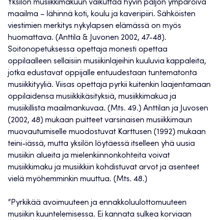
Yksilön musiikkimakuun vaikuttaa hyvin paljon ympäröivä
maailma – lähinnä koti, koulu ja kaveripiiri. Sähköisten
viestimien merkitys nykylapsen elämässä on myös
huomattava. (Anttila & Juvonen 2002, 47-48).
Soitonopetuksessa opettaja monesti opettaa
oppilaalleen sellaisiin musiikinlajeihin kuuluvia kappaleita,
jotka edustavat oppijalle entuudestaan tuntematonta
musiikkityyliä. Viisas opettaja pyrkii kuitenkin laajentamaan
oppilaidensa musiikkikäsityksiä, musiikkimakua ja
musiikillista maailmankuvaa. (Mts. 49.) Anttilan ja Juvosen
(2002, 48) mukaan puitteet varsinaisen musiikkimaun
muovautumiselle muodostuvat Karttusen (1992) mukaan
teini-iässä, mutta yksilön löytäessä itselleen yhä uusia
musiikin alueita ja mielenkiinnonkohteita voivat
musiikkimaku ja musiikkiin kohdistuvat arvot ja asenteet
vielä myöhemminkin muuttua. (Mts. 48.)
”Pyrkikää avoimuuteen ja ennakkoluulottomuuteen
musiikin kuuntelemisessa. Ei kannata sulkea korviaan