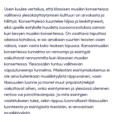
Usein kuulee vertailua, että klassisen musiikin konserteissa
vallitseva yleisökäyttäytymisen kulttuuri on arvokasta ja
hillittyä. Konserttiyleisö kuuntelee hiljaa ja keskittyneesti,
eikä upeille esityksille huudeta suosionosoituksia samoin
kuin kevyen musiikin konserteissa. On osattava taputtaa
oikeissa kohdissa, ei siis ainakaan suurten teosten osien
välissä, vaan vasta koko teoksen lopussa. Kansanmusiikin
konserteissa tunnelma on rennompi ja esiintyjät
vaikuttavat rennommilta kuin klassisen musiikin
konserteissa. Yleisössäkin tuntuu vallitsevan
vapautuneempi tunnelma. Mielestäni esiintymiskokemus ei
ole aina kuitenkaan musiikkityylistä riippuvainen, vaan
tilaisuuden luonne ja monet muut ympäristötekijät
vaikuttavat siihen, onko esiintyminen ja yleisössä oleminen
rentoa vai pönöttävämpää. Ja mitä esiintyjien
vaatetukseen tulee, sekin riippuu luonnollisesti tilaisuuden
luonteesta ja esiintyjästä itsestään, ei ainoastaan
musiikkityylistä.