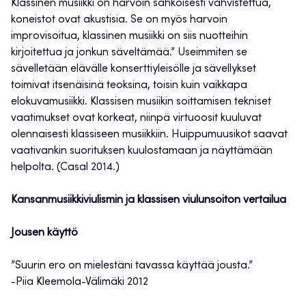
Klassinen musiikki on harvoin sähköisesti vahvistettua,
koneistot ovat akustisia. Se on myös harvoin
improvisoitua, klassinen musiikki on siis nuotteihin
kirjoitettua ja jonkun säveltämää.” Useimmiten se
sävelletään elävälle konserttiyleisölle ja sävellykset
toimivat itsenäisinä teoksina, toisin kuin vaikkapa
elokuvamusiikki. Klassisen musiikin soittamisen tekniset
vaatimukset ovat korkeat, niinpä virtuoosit kuuluvat
olennaisesti klassiseen musiikkiin. Huippumuusikot saavat
vaativankin suorituksen kuulostamaan ja näyttämään
helpolta. (Casal 2014.)
Kansanmusiikkiviulismin ja klassisen viulunsoiton vertailua
Jousen käyttö
”Suurin ero on mielestäni tavassa käyttää jousta.”
-Piia Kleemola-Välimäki 2012