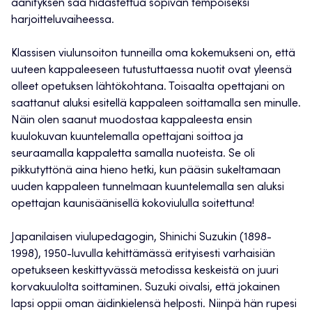
äänityksen saa hidastettua sopivan tempoiseksi
harjoitteluvaiheessa.
Klassisen viulunsoiton tunneilla oma kokemukseni on, että
uuteen kappaleeseen tutustuttaessa nuotit ovat yleensä
olleet opetuksen lähtökohtana. Toisaalta opettajani on
saattanut aluksi esitellä kappaleen soittamalla sen minulle.
Näin olen saanut muodostaa kappaleesta ensin
kuulokuvan kuuntelemalla opettajani soittoa ja
seuraamalla kappaletta samalla nuoteista. Se oli
pikkutyttönä aina hieno hetki, kun pääsin sukeltamaan
uuden kappaleen tunnelmaan kuuntelemalla sen aluksi
opettajan kaunisäänisellä kokoviululla soitettuna!
Japanilaisen viulupedagogin, Shinichi Suzukin (1898-
1998), 1950-luvulla kehittämässä erityisesti varhaisiän
opetukseen keskittyvässä metodissa keskeistä on juuri
korvakuulolta soittaminen. Suzuki oivalsi, että jokainen
lapsi oppii oman äidinkielensä helposti. Niinpä hän rupesi