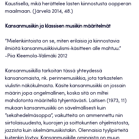
Kaustisella, mikä herättelee lasten kiinnostusta oopperan
maailmaan. (Järvelä 2014, 48.)
Kansanmusiikin ja klassisen musiikin määritelmät
”Mielenkiintoista on se, miten erilaisia ja kiinnostavia
ilmiöitä kansanmusiikkiviulismi-käsitteen alle mahtuu.”
-Piia Kleemola-Välimäki 2012
Kansanmusiikilla tarkoitan tässä yhteydessä
kansanomaista, nk. perinnemusiikkia, jota tarkastelen
viulistin näkökulmasta. Käsite kansanmusiikki on jossain
määrin jopa ongelmallinen, koska sitä on miltei
mahdotonta määritellä tyhjentävästi. Laitisen (1973, 11)
mukaan kansanmusiikki on sävelmällisesti kuin
”sekahedelmäsoppa”, vaikutteita on ammennettu niin
siirtolaisuudesta, kuorojen ja soittokuntien ohjelmistosta,
jazzista kuin iskelmämusiikistakin. Olennaisia tyylipiirteitä
kuitenkin löytyy. Kansanmusiikille ominaista on muun