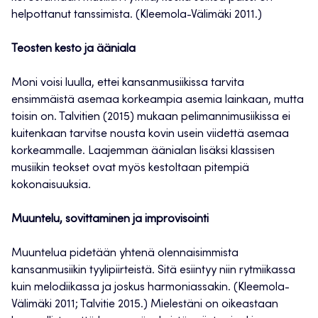
helpottanut tanssimista. (Kleemola-Välimäki 2011.)
Teosten kesto ja ääniala
Moni voisi luulla, ettei kansanmusiikissa tarvita
ensimmäistä asemaa korkeampia asemia lainkaan, mutta
toisin on. Talvitien (2015) mukaan pelimannimusiikissa ei
kuitenkaan tarvitse nousta kovin usein viidettä asemaa
korkeammalle. Laajemman äänialan lisäksi klassisen
musiikin teokset ovat myös kestoltaan pitempiä
kokonaisuuksia.
Muuntelu, sovittaminen ja improvisointi
Muuntelua pidetään yhtenä olennaisimmista
kansanmusiikin tyylipiirteistä. Sitä esiintyy niin rytmiikassa
kuin melodiikassa ja joskus harmoniassakin. (Kleemola-
Välimäki 2011; Talvitie 2015.) Mielestäni on oikeastaan