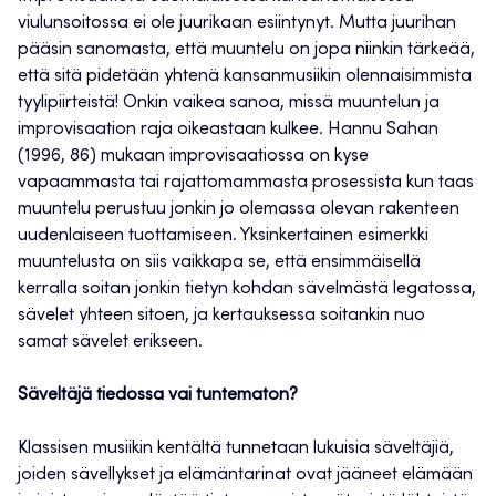
viulunsoitossa ei ole juurikaan esiintynyt. Mutta juurihan
pääsin sanomasta, että muuntelu on jopa niinkin tärkeää,
että sitä pidetään yhtenä kansanmusiikin olennaisimmista
tyylipiirteistä! Onkin vaikea sanoa, missä muuntelun ja
improvisaation raja oikeastaan kulkee. Hannu Sahan
(1996, 86) mukaan improvisaatiossa on kyse
vapaammasta tai rajattomammasta prosessista kun taas
muuntelu perustuu jonkin jo olemassa olevan rakenteen
uudenlaiseen tuottamiseen. Yksinkertainen esimerkki
muuntelusta on siis vaikkapa se, että ensimmäisellä
kerralla soitan jonkin tietyn kohdan sävelmästä legatossa,
sävelet yhteen sitoen, ja kertauksessa soitankin nuo
samat sävelet erikseen.
Säveltäjä tiedossa vai tuntematon?
Klassisen musiikin kentältä tunnetaan lukuisia säveltäjiä,
joiden sävellykset ja elämäntarinat ovat jääneet elämään