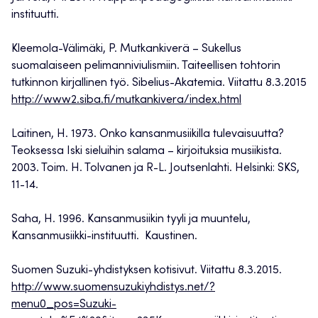
instituutti.
Kleemola-Välimäki, P. Mutkankiverä – Sukellus
suomalaiseen pelimanniviulismiin. Taiteellisen tohtorin
tutkinnon kirjallinen työ. Sibelius-Akatemia. Viitattu 8.3.2015
http://www2.siba.fi/mutkankivera/index.html
Laitinen, H. 1973. Onko kansanmusiikilla tulevaisuutta?
Teoksessa Iski sieluihin salama – kirjoituksia musiikista.
2003. Toim. H. Tolvanen ja R-L. Joutsenlahti. Helsinki: SKS,
11-14.
Saha, H. 1996. Kansanmusiikin tyyli ja muuntelu,
Kansanmusiikki-instituutti. Kaustinen.
Suomen Suzuki-yhdistyksen kotisivut. Viitattu 8.3.2015.
http://www.suomensuzukiyhdistys.net/?
menu0_pos=Suzuki-