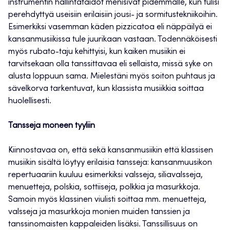
instrumentin hallintataidot menisivät pidemmälle, kun tulisi
perehdyttyä useisiin erilaisiin jousi- ja sormitustekniikoihin.
Esimerkiksi vasemman käden pizzicatoa eli näppäilyä ei
kansanmusiikissa tule juurikaan vastaan. Todennäköisesti
myös rubato-taju kehittyisi, kun kaiken musiikin ei
tarvitsekaan olla tanssittavaa eli sellaista, missä syke on
alusta loppuun sama. Mielestäni myös soiton puhtaus ja
sävelkorva tarkentuvat, kun klassista musiikkia soittaa
huolellisesti.
Tansseja moneen tyyliin
Kiinnostavaa on, että sekä kansanmusiikin että klassisen
musiikin sisältä löytyy erilaisia tansseja: kansanmuusikon
repertuaariin kuuluu esimerkiksi valsseja, siliavalsseja,
menuetteja, polskia, sottiiseja, polkkia ja masurkkoja.
Samoin myös klassinen viulisti soittaa mm. menuetteja,
valsseja ja masurkkoja monien muiden tanssien ja
tanssinomaisten kappaleiden lisäksi. Tanssillisuus on