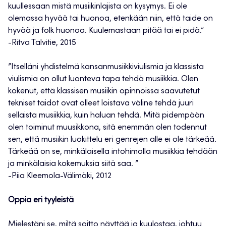
kuullessaan mistä musiikinlajista on kysymys. Ei ole
olemassa hyvää tai huonoa, etenkään niin, että taide on
hyvää ja folk huonoa. Kuulemastaan pitää tai ei pidä.”
-Ritva Talvitie, 2015
”Itselläni yhdistelmä kansanmusiikkiviulismia ja klassista
viulismia on ollut luonteva tapa tehdä musiikkia. Olen
kokenut, että klassisen musiikin opinnoissa saavutetut
tekniset taidot ovat olleet loistava väline tehdä juuri
sellaista musiikkia, kuin haluan tehdä. Mitä pidempään
olen toiminut muusikkona, sitä enemmän olen todennut
sen, että musiikin luokittelu eri genrejen alle ei ole tärkeää.
Tärkeää on se, minkälaisella intohimolla musiikkia tehdään
ja minkälaisia kokemuksia siitä saa. ”
-Piia Kleemola-Välimäki, 2012
Oppia eri tyyleistä
Mielestäni se, miltä soitto näyttää ja kuulostaa, johtuu