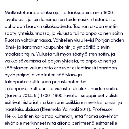
Matkustetaanpa aluksi ajassa taaksepäin, aina 1600-
luvulle asti, jolloin länsimaisen taidemusiikin historiassa
puhutaan barokin aikakaudesta. Tuohon aikaan elettiin
sääty-yhteiskunnassa, ja viulusta tuli talonpoikainen soitin
Ruotsin valtakunnassa. Vähitellen viulu levisi Pohjanlahden
länsi- ja itärannan kaupunkeihin ja ympärillä oleviin
maalaispitäjiin. Viulusta tuli myös säätyläisten soitin, ja
vaikka sävelmissä oli paljon yhteistä, talonpoikainen ja
säätyläinen viulunsoitto erosivat esteettisesti toisistaan
hyvin paljon, aivan kuten säätyläis- ja
talonpoikaiskulttuurien perusluonteetkin.
Talonpoikaiskulttuurissa viulusta tuli aluksi häiden soitin.
(Järvelä 2014, 9.) 1700 -1900-luvulla itseoppineet viulistit
esittivät historiallista kansanmusiikkia esimerkiksi tanssi- ja
häätilaisuuksissa (Kleemola-Välimäki 2011). Professori
Heikki Laitinen korostaa kuitenkin, että ”nämä sävelmät
eivät ole merkinneet niitä aitona perinteenä esittäneille