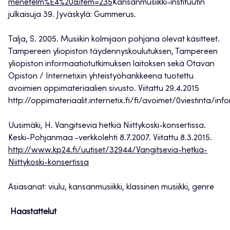
menetelm%E4%20&item=235
Kansanmusiikki-instituutin
julkaisuja 39. Jyväskylä: Gummerus.
Talja, S. 2005. Musiikin kolmijaon pohjana olevat käsitteet.
Tampereen yliopiston täydennyskoulutuksen, Tampereen
yliopiston informaatiotutkimuksen laitoksen sekä Otavan
Opiston / Internetixin yhteistyöhankkeena tuotettu
avoimien oppimateriaalien sivusto. Viitattu 29.4.2015
http://oppimateriaalit.internetix.fi/fi/avoimet/0viestinta/i
Uusimäki, H. Vangitsevia hetkiä Niittykoski-konsertissa.
Keski-Pohjanmaa -verkkolehti 8.7.2007. Viitattu 8.3.2015.
http://www.kp24.fi/uutiset/32944/Vangitsevia-hetkiä-
Niittykoski-konsertissa
Asiasanat: viulu, kansanmusiikki, klassinen musiikki, genre
Haastattelut