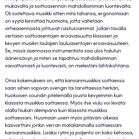
mukavalta ja soittoasennon mahdollisimman luontevalta.
Oli soitettava musiikki sitten mitä tahansa, ergonomiaan
on syytä kiinnittää huomiota, jotta vältetään
virheasennoista johtuvat rasitusvammat. Jollain tavalla
vertaisin soittoasentojen eroavaisuutta klassisen ja
kevyen musiikin laulajien lauluasentojen eroavaisuuteen.
Se, missä asennossa instrumentista saa ulos halutun
äänensävyn ja miten se tapahtuu mahdollisimman
vaivattomasti ja luontevasti, on mielestäni lähtökohtana.
Oma kokemukseni on, että kansanmusiikkia soittaessa
saan siihen sopivan svengin tai tarvittaessa herkän,
huokoisen soundin pitelemällä jousta kevyemmin kuin
klassista musiikkia soittaessa. Myös itse viulu voi levätä
olalla hiukan alempana kuin klassista musiikkia
soittaessani. Huomaan usein myös pitäväni oikeaa
käsivarttani jonkin verran matalammalla soittaessani
kansanmusiikkia. Lisäksi rytmi ja poljento on koko kehossa,