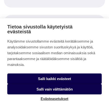
Viimeisimmät artikkelit
Tietoa sivustolla käytetyistä
evästeistä
Säveltapailun integroiminen kanteleensoiton
Käytämme sivustollamme evästeitä kerätäksemme ja
alkeisopetukseen
analysoidaksemme sivuston suorituskykyä ja käyttöä,
tarjotaksemme sosiaalisen median ominaisuuksia sekä
Ajatuksia motivaatiosta soitonopetuksessa
parantaaksemme ja räätälöidäksemme sisältöä ja
Tutkintojärjestelmän ja arvioinnin muutokset uudessa
mainoksia.
taiteen perusopetuksen opetussuunnitelmassa
Puhu kitaran kielillä – Improvisoinnin opettaminen
Salli kaikki evästeet
sähkökitaralla
Salli vain välttämätön
Musiikin sisäinen peli – keinoja laulajan
Evästeasetukset
epävarmuuden vähentämiseksi