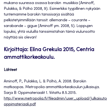
mukana suuressa osassa barokin musiikkia (Aminoff,
Pulakka, & Pölhö 2008, 9). Esimerkiksi tyypillinen nykyään
tuntemamme barokin tanssisarja sisältää
pelkistetyimmillään tanssit: allemande – courante –
sarabande – gigue (Aminoff ym. 2008, 5). Loppujen
lopuksi, yhtä viuluilla tanssimistahan tämä viulunsoitto
näyttää siis olevan!
Kirjoittaja: Elina Grekula 2015, Centria
ammattikorkeakoulu.
Lähteet
Aminoff, P., Pulakka, L. & Pölhö, A. 2008. Barokin
matkaopas. Metropolia ammattikorkeakoulun julkaisuja.
Sarja B: Oppimateriaalit 1. Viitattu 8.5.2015.
http://www.metropolia.fi/fileadmin/user_upload/Julkaisut
oppimateriaali.pdf