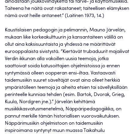
ainoastaan joukkoviihdykettä tai tarve- ja käyttömusiikkia.
Taiteena he näitä ovat rakastaneet; taiteellisen elämyksen
nämä ovat heille antaneet.” (Laitinen 1973, 14.)
Kaustislaisen pedagogin ja pelimannin, Mauno Järvelän,
mukaan liike korkeakulttuurin ja kansantaiteen välillä on
ollut aina kaksisuuntaista ja yhdessä ne määrittävät
eurooppalaista sivistystä. ”Kiertävät trubaduurit majailivat
Verdin ikkunan alla vakoillen uusia teemoja, jotka
saattoivat soida katusoittajien ohjelmistoissa jo ennen
syntymässä olleen oopperan ensi-iltaa. Vastaavasti
taidemusiikin suuret säveltäjät ovat aina olleet herkkiä
ympäristölleen teemoja ja aiheita etsien tai sävellyksillään
perinteelle kunniaa tehden (esim. Bartok, Dvorak, Grieg,
Kuula, Nordgren jne.).” Järvelän kehittämä
musiikkikasvatusmenetelmä, Näppäripedagogiikka, on
pannut merkille tämän historiallisen vuorovaikutuksen.
Näppärimusiikin ohjelmistoon on taidemusiikin
inspiroimana syntynyt muun muassa Taikahuilu