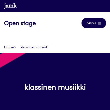
Siirry
www.jamk.fi
Journals
suoraan
sisältöön
Open stage
Menu
Home
klassinen musiikki
klassinen musiikki