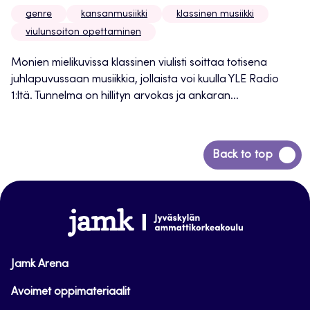
genre
kansanmusiikki
klassinen musiikki
viulunsoiton opettaminen
Monien mielikuvissa klassinen viulisti soittaa totisena
juhlapuvussaan musiikkia, jollaista voi kuulla YLE Radio
1:ltä. Tunnelma on hillityn arvokas ja ankaran...
Siirry
Back to top
takaisin
sivun
alkuun
www.jamk.fi
Jamk Arena
Avoimet oppimateriaalit