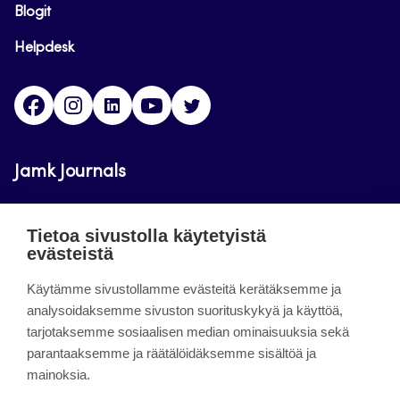
Blogit
Helpdesk
Facebook
Instagram
LinkedIn
Youtube
Twitter
Jamk Journals
Jamkin verkkolehdet ovat julkisia ja maksuttomasti
Tietoa sivustolla käytetyistä
luettavissa. Verkkolehtien tarkoituksena on tukea
evästeistä
opetusta sekä tutkimus-, kehitys- ja
Käytämme sivustollamme evästeitä kerätäksemme ja
innovaatiotoimintaa.
analysoidaksemme sivuston suorituskykyä ja käyttöä,
tarjotaksemme sosiaalisen median ominaisuuksia sekä
About the site
parantaaksemme ja räätälöidäksemme sisältöä ja
mainoksia.
Jamkin verkkolehdet