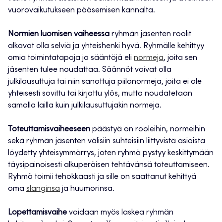
vuorovaikutukseen pääsemisen kannalta.
Normien luomisen vaiheessa
ryhmän jäsenten roolit
alkavat olla selviä ja yhteishenki hyvä. Ryhmälle kehittyy
omia toimintatapoja ja sääntöjä eli
normeja
, joita sen
jäsenten tulee noudattaa. Säännöt voivat olla
julkilausuttuja tai niin sanottuja piilonormeja, joita ei ole
yhteisesti sovittu tai kirjattu ylös, mutta noudatetaan
samalla lailla kuin julkilausuttujakin normeja.
Toteuttamisvaiheeseen
päästyä on rooleihin, normeihin
sekä ryhmän jäsenten välisiin suhteisiin liittyvistä asioista
löydetty yhteisymmärrys, joten ryhmä pystyy keskittymään
täysipainoisesti alkuperäisen tehtävänsä toteuttamiseen.
Ryhmä toimii tehokkaasti ja sille on saattanut kehittyä
oma
slanginsa
ja huumorinsa.
Lopettamisvaihe
voidaan myös laskea ryhmän