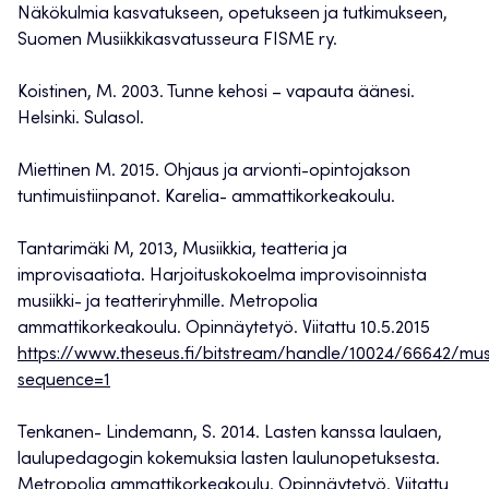
Näkökulmia kasvatukseen, opetukseen ja tutkimukseen,
Suomen Musiikkikasvatusseura FISME ry.
Koistinen, M. 2003. Tunne kehosi – vapauta äänesi.
Helsinki. Sulasol.
Miettinen M. 2015. Ohjaus ja arvionti-opintojakson
tuntimuistiinpanot. Karelia- ammattikorkeakoulu.
Tantarimäki M, 2013, Musiikkia, teatteria ja
improvisaatiota. Harjoituskokoelma improvisoinnista
musiikki- ja teatteriryhmille. Metropolia
ammattikorkeakoulu. Opinnäytetyö. Viitattu 10.5.2015
https://www.theseus.fi/bitstream/handle/10024/66642/musi
sequence=1
Tenkanen- Lindemann, S. 2014. Lasten kanssa laulaen,
laulupedagogin kokemuksia lasten laulunopetuksesta.
Metropolia ammattikorkeakoulu. Opinnäytetyö. Viitattu