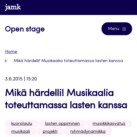
Siirry
www.jamk.fi
Journals
suoraan
sisältöön
Open stage
Menu
Home
Mikä härdelli! Musikaalia toteuttamassa lasten kanssa
3.6.2015 | 15:20
Mikä härdelli! Musikaalia
toteuttamassa lasten kanssa
kuorolaulu
lasten oppiminen
musiikkikasvatus
musikaali
projekti
ryhmädynamiikka