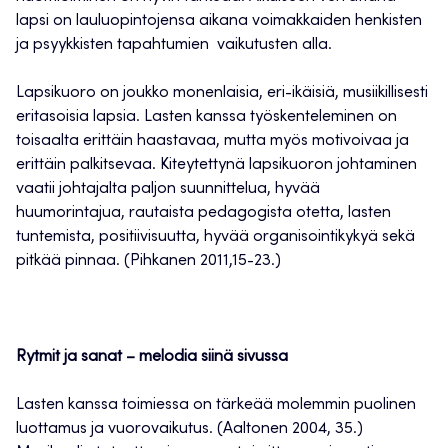
lapsi on lauluopintojensa aikana voimakkaiden henkisten
ja psyykkisten tapahtumien vaikutusten alla.
Lapsikuoro on joukko monenlaisia, eri-ikäisiä, musiikillisesti
eritasoisia lapsia. Lasten kanssa työskenteleminen on
toisaalta erittäin haastavaa, mutta myös motivoivaa ja
erittäin palkitsevaa. Kiteytettynä lapsikuoron johtaminen
vaatii johtajalta paljon suunnittelua, hyvää
huumorintajua, rautaista pedagogista otetta, lasten
tuntemista, positiivisuutta, hyvää organisointikykyä sekä
pitkää pinnaa. (Pihkanen 2011,15-23.)
Rytmit ja sanat – melodia siinä sivussa
Lasten kanssa toimiessa on tärkeää molemmin puolinen
luottamus ja vuorovaikutus. (Aaltonen 2004, 35.)