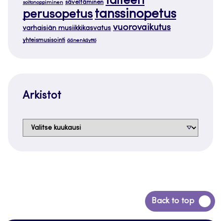
taiteen
säveltäminen
soitonoppiminen
tanssinopetus
perusopetus
vuorovaikutus
varhaisiän musiikkikasvatus
yhteismusisointi
äänenkäyttö
Arkistot
Arkistot
Siirry
Back to top
takaisin