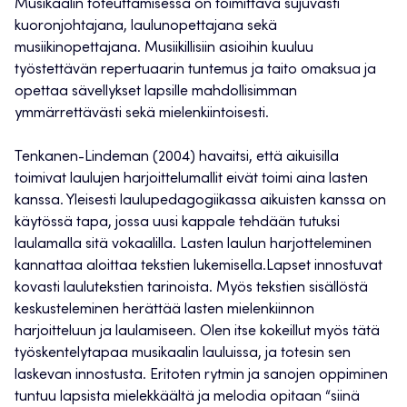
Musikaalin toteuttamisessa on toimittava sujuvasti
kuoronjohtajana, laulunopettajana sekä
musiikinopettajana. Musiikillisiin asioihin kuuluu
työstettävän repertuaarin tuntemus ja taito omaksua ja
opettaa sävellykset lapsille mahdollisimman
ymmärrettävästi sekä mielenkiintoisesti.
Tenkanen-Lindeman (2004) havaitsi, että aikuisilla
toimivat laulujen harjoittelumallit eivät toimi aina lasten
kanssa. Yleisesti laulupedagogiikassa aikuisten kanssa on
käytössä tapa, jossa uusi kappale tehdään tutuksi
laulamalla sitä vokaalilla. Lasten laulun harjotteleminen
kannattaa aloittaa tekstien lukemisella.Lapset innostuvat
kovasti laulutekstien tarinoista. Myös tekstien sisällöstä
keskusteleminen herättää lasten mielenkiinnon
harjoitteluun ja laulamiseen. Olen itse kokeillut myös tätä
työskentelytapaa musikaalin lauluissa, ja totesin sen
laskevan innostusta. Eritoten rytmin ja sanojen oppiminen
tuntuu lapsista mielekkäältä ja melodia opitaan “siinä