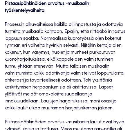
Pistaasipähkinöiden arvoitus -musikaalin
työskentelyvaiheita
Prosessin alkuvaiheissa kaikilla oli innostusta ja odottavia
tunteita musikaalia kohtaan. Epäilin, että riittääkö innostus
loppuun saakka. Normaalissa kuorotyössä olen kokenut
ryhmän eri vaiheita hyvinkin selvästi. Niitäkin kertoja olen
kokenut, kun väsymys, huolet ja murheet purkautuvat
kuoroharjoituksissa, eikä kappaleiden valmistuminen
tunnu yhtään etenevän. Mutta tällaisen musikaalin
valmistumista kaikki odottivat ja valmistelivat lopputulosta
ahkerasti ja tavoitteellisesti odottaen. Toki yksittäisiä
keskittymisen herpaantumisia oli aistittavissa. Lapset
yllättivät meidät oma-aloitteisuudellaan ja
innokkuudellaan. Laulujen harjoituksissa, moni osasi jo
kaikki laulut ulkoa muutaman harjoituskerran jälkeen.
Pistaasipähkinöiden arvoitus -musikaalin laulut ovat hyvin
rytmisiä, iloisia ja tarttuvia. Myös muutama räp-pätkä oli