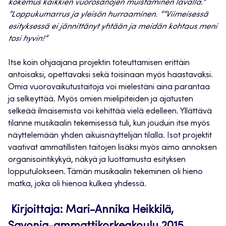
kokemus kaikkien vuorosanojen muistaminen lavalla.”
”Loppukumarrus ja yleisön hurraaminen. ””Viimeisessä
esityksessä ei jännittänyt yhtään ja meidän kohtaus meni
tosi hyvin!”
Itse koin ohjaajana projektin toteuttamisen erittäin
antoisaksi, opettavaksi sekä toisinaan myös haastavaksi.
Omia vuorovaikutustaitoja voi mielestäni aina parantaa
ja selkeyttää. Myös omien mielipiteiden ja ajatusten
selkeää ilmaisemista voi kehittää vielä edelleen. Yllättävä
tilanne musikaalin tekemisessä tuli, kun jouduin itse myös
näyttelemään yhden aikuisnäyttelijän tilalla. Isot projektit
vaativat ammatillisten taitojen lisäksi myös aimo annoksen
organisointikykyä, näkyä ja luottamusta esityksen
lopputulokseen. Tämän musikaalin tekeminen oli hieno
matka, joka oli hienoa kulkea yhdessä.
Kirjoittaja: Mari-Annika Heikkilä,