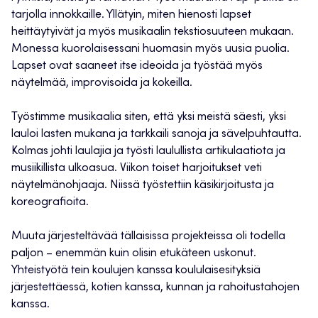
tarjolla innokkaille. Yllätyin, miten hienosti lapset
heittäytyivät ja myös musikaalin tekstiosuuteen mukaan.
Monessa kuorolaisessani huomasin myös uusia puolia.
Lapset ovat saaneet itse ideoida ja työstää myös
näytelmää, improvisoida ja kokeilla.
Työstimme musikaalia siten, että yksi meistä säesti, yksi
lauloi lasten mukana ja tarkkaili sanoja ja sävelpuhtautta.
Kolmas johti laulajia ja työsti laulullista artikulaatiota ja
musiikillista ulkoasua. Viikon toiset harjoitukset veti
näytelmänohjaaja. Niissä työstettiin käsikirjoitusta ja
koreografioita.
Muuta järjesteltävää tällaisissa projekteissa oli todella
paljon – enemmän kuin olisin etukäteen uskonut.
Yhteistyötä tein koulujen kanssa koululaisesityksiä
järjestettäessä, kotien kanssa, kunnan ja rahoitustahojen
kanssa.