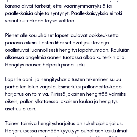
kanssa olivat tärkeät, ettei väärinymmärryksiä tai
päällekkäisiä ohjeita syntynyt. Päällekkäisyyksiä ei toki
voinut kuitenkaan täysin välttää.
Pienet alle kouluikäiset lapset laulavat poikkeuksetta
pääosin oikein. Lasten lihakset ovat joustavia ja
osallistuvat luonnollisesti hengitystapahtumaan. Kouluiän
alkaessa ongelmia äänen tuotossa alkaa kuitenkin olla.
Hengitys nousee helposti pinnalliseksi.
Lapsille ääni- ja hengitysharjoitusten tekeminen sujuu
parhaiten leikin varjolla. Esimerkiksi pallonheitto-koppi
harjoitus on toimiva. Piirissä jokainen hengittää valmiiksi
oikein, pallon yllättäessä jokainen laulaa ja hengitys
asettuu oikein.
Toinen toimiva hengitysharjoitus on sukeltajaharjoitus.
Harjoituksessa mennään kyykkyyn puhaltaen kaikki ilmat