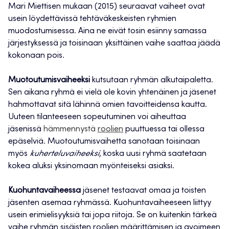
Mari Miettisen mukaan (2015) seuraavat vaiheet ovat
usein löydettävissä tehtäväkeskeisten ryhmien
muodostumisessa. Aina ne eivät tosin esiinny samassa
järjestyksessä ja toisinaan yksittäinen vaihe saattaa jäädä
kokonaan pois.
Muotoutumisvaiheeksi
kutsutaan ryhmän alkutaipaletta.
Sen aikana ryhmä ei vielä ole kovin yhtenäinen ja jäsenet
hahmottavat sitä lähinnä omien tavoitteidensa kautta.
Uuteen tilanteeseen sopeutuminen voi aiheuttaa
jäsenissä
hämmennystä
roolien
puuttuessa tai ollessa
epäselviä. Muotoutumisvaihetta sanotaan toisinaan
myös
kuherteluvaiheeksi
, koska uusi ryhmä saatetaan
kokea aluksi yksinomaan myönteiseksi asiaksi.
Kuohuntavaiheessa
jäsenet testaavat omaa ja toisten
jäsenten asemaa ryhmässä. Kuohuntavaiheeseen liittyy
usein erimielisyyksiä tai jopa riitoja. Se on kuitenkin tärkeä
vaihe ryhmän sisäisten roolien määrittämisen ja avoimeen