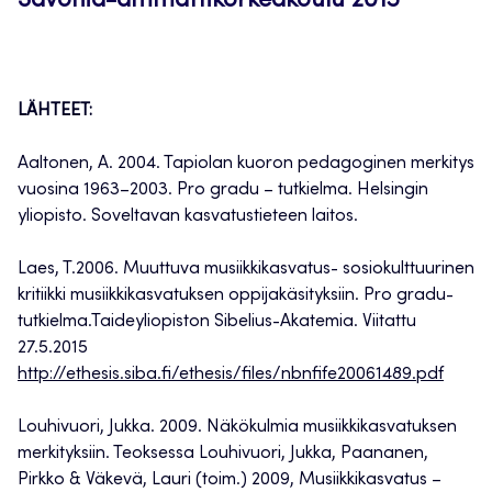
Savonia-ammattikorkeakoulu 2015
LÄHTEET:
Aaltonen, A. 2004. Tapiolan kuoron pedagoginen merkitys
vuosina 1963–2003. Pro gradu – tutkielma. Helsingin
yliopisto. Soveltavan kasvatustieteen laitos.
Laes, T.2006. Muuttuva musiikkikasvatus- sosiokulttuurinen
kritiikki musiikkikasvatuksen oppijakäsityksiin. Pro gradu-
tutkielma.Taideyliopiston Sibelius-Akatemia. Viitattu
27.5.2015
h
ttp://ethesis.siba.fi/ethesis/files/nbnfife20061489.pdf
Louhivuori, Jukka. 2009. Näkökulmia musiikkikasvatuksen
merkityksiin. Teoksessa Louhivuori, Jukka, Paananen,
Pirkko & Väkevä, Lauri (toim.) 2009, Musiikkikasvatus –