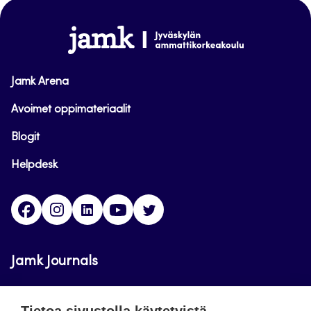
sivun
alkuun
www.jamk.fi
Jamk Arena
Avoimet oppimateriaalit
Blogit
Helpdesk
Facebook
Instagram
LinkedIn
Youtube
Twitter
Jamk Journals
Jamkin verkkolehdet ovat julkisia ja maksuttomasti