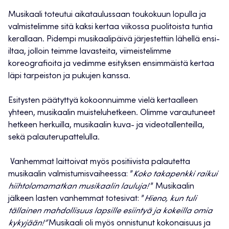
Musikaali toteutui aikataulussaan toukokuun lopulla ja
valmistelimme sitä kaksi kertaa viikossa puolitoista tuntia
kerallaan. Pidempi musikaalipäivä järjestettiin lähellä ensi-
iltaa, jolloin teimme lavasteita, viimeistelimme
koreografioita ja vedimme esityksen ensimmäistä kertaa
läpi tarpeiston ja pukujen kanssa.
Esitysten päätyttyä kokoonnuimme vielä kertaalleen
yhteen, musikaalin muisteluhetkeen. Olimme varautuneet
hetkeen herkuilla, musikaalin kuva- ja videotallenteilla,
sekä palauterupattelulla.
Vanhemmat laittoivat myös positiivista palautetta
musikaalin valmistumisvaiheessa: ”
Koko takapenkki raikui
hiihtolomamatkan musikaalin lauluja!
” Musikaalin
jälkeen lasten vanhemmat totesivat: ”
Hieno, kun tuli
tällainen mahdollisuus lapsille esiintyä ja kokeilla omia
kykyjään!”
Musikaali oli myös onnistunut kokonaisuus ja