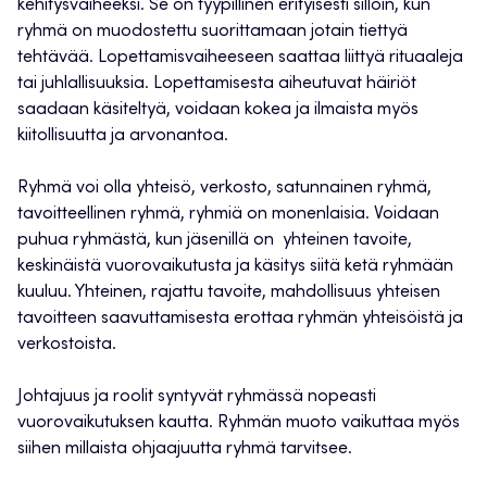
kehitysvaiheeksi. Se on tyypillinen erityisesti silloin, kun
ryhmä on muodostettu suorittamaan jotain tiettyä
tehtävää. Lopettamisvaiheeseen saattaa liittyä rituaaleja
tai juhlallisuuksia. Lopettamisesta aiheutuvat häiriöt
saadaan käsiteltyä, voidaan kokea ja ilmaista myös
kiitollisuutta ja arvonantoa.
Ryhmä voi olla yhteisö, verkosto, satunnainen ryhmä,
tavoitteellinen ryhmä, ryhmiä on monenlaisia. Voidaan
puhua ryhmästä, kun jäsenillä on yhteinen tavoite,
keskinäistä vuorovaikutusta ja käsitys siitä ketä ryhmään
kuuluu. Yhteinen, rajattu tavoite, mahdollisuus yhteisen
tavoitteen saavuttamisesta erottaa ryhmän yhteisöistä ja
verkostoista.
Johtajuus ja roolit syntyvät ryhmässä nopeasti
vuorovaikutuksen kautta. Ryhmän muoto vaikuttaa myös
siihen millaista ohjaajuutta ryhmä tarvitsee.