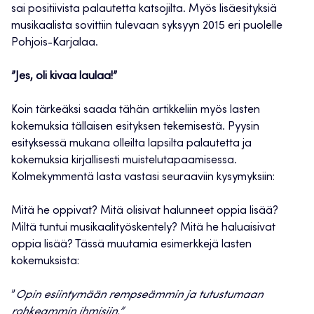
sai positiivista palautetta katsojilta. Myös lisäesityksiä
musikaalista sovittiin tulevaan syksyyn 2015 eri puolelle
Pohjois-Karjalaa.
”Jes, oli kivaa laulaa!”
Koin tärkeäksi saada tähän artikkeliin myös lasten
kokemuksia tällaisen esityksen tekemisestä. Pyysin
esityksessä mukana olleilta lapsilta palautetta ja
kokemuksia kirjallisesti muistelutapaamisessa.
Kolmekymmentä lasta vastasi seuraaviin kysymyksiin:
Mitä he oppivat? Mitä olisivat halunneet oppia lisää?
Miltä tuntui musikaalityöskentely? Mitä he haluaisivat
oppia lisää? Tässä muutamia esimerkkejä lasten
kokemuksista:
”
Opin esiintymään rempseämmin ja tutustumaan
rohkeammin ihmisiin.”