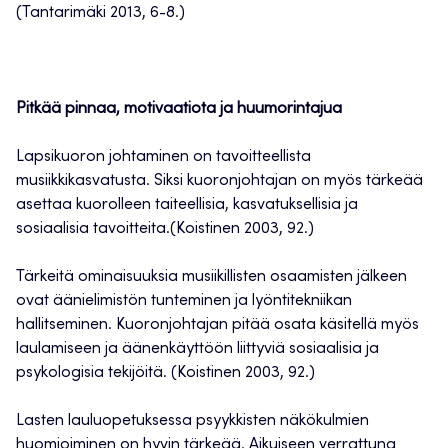
(Tantarimäki 2013, 6-8.)
Pitkää pinnaa, motivaatiota ja huumorintajua
Lapsikuoron johtaminen on tavoitteellista
musiikkikasvatusta. Siksi kuoronjohtajan on myös tärkeää
asettaa kuorolleen taiteellisia, kasvatuksellisia ja
sosiaalisia tavoitteita.(Koistinen 2003, 92.)
Tärkeitä ominaisuuksia musiikillisten osaamisten jälkeen
ovat äänielimistön tunteminen ja lyöntitekniikan
hallitseminen. Kuoronjohtajan pitää osata käsitellä myös
laulamiseen ja äänenkäyttöön liittyviä sosiaalisia ja
psykologisia tekijöitä. (Koistinen 2003, 92.)
Lasten lauluopetuksessa psyykkisten näkökulmien
huomioiminen on hyvin tärkeää. Aikuiseen verrattuna