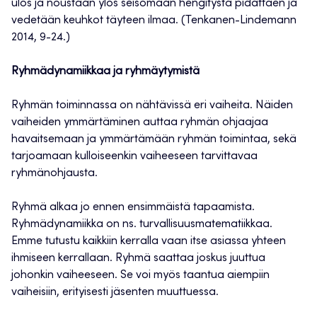
ulos ja noustaan ylös seisomaan hengitystä pidättäen ja
vedetään keuhkot täyteen ilmaa. (Tenkanen-Lindemann
2014, 9-24.)
Ryhmädynamiikkaa ja ryhmäytymistä
Ryhmän toiminnassa on nähtävissä eri vaiheita. Näiden
vaiheiden ymmärtäminen auttaa ryhmän ohjaajaa
havaitsemaan ja ymmärtämään ryhmän toimintaa, sekä
tarjoamaan kulloiseenkin vaiheeseen tarvittavaa
ryhmänohjausta.
Ryhmä alkaa jo ennen ensimmäistä tapaamista.
Ryhmädynamiikka on ns. turvallisuusmatematiikkaa.
Emme tutustu kaikkiin kerralla vaan itse asiassa yhteen
ihmiseen kerrallaan. Ryhmä saattaa joskus juuttua
johonkin vaiheeseen. Se voi myös taantua aiempiin
vaiheisiin, erityisesti jäsenten muuttuessa.