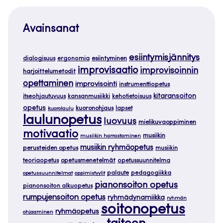
Avainsanat
esiintymisjännitys
dialogisuus
ergonomia
esiintyminen
improvisaatio
improvisoinnin
harjoittelumetodit
opettaminen
improvisointi
instrumenttiopetus
kitaransoiton
itseohjautuvuus
kansanmusiikki
kehotietoisuus
opetus
kuoronohjaus
lapset
kuorolaulu
laulunopetus
luovuus
mielikuvaoppiminen
motivaatio
musiikin
musiikin harrastaminen
musiikin ryhmäopetus
perusteiden opetus
musiikin
teoriaopetus
opetusmenetelmät
opetussuunnitelma
palaute
pedagogiikka
opetussuunnitelmat
oppimistyylit
pianonsoiton opetus
pianonsoiton alkuopetus
rumpujensoiton opetus
ryhmädynamiikka
ryhmän
soitonopetus
ryhmäopetus
ohjaaminen