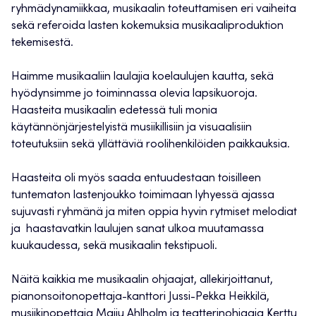
ryhmädynamiikkaa, musikaalin toteuttamisen eri vaiheita
sekä referoida lasten kokemuksia musikaaliproduktion
tekemisestä.
Haimme musikaaliin laulajia koelaulujen kautta, sekä
hyödynsimme jo toiminnassa olevia lapsikuoroja.
Haasteita musikaalin edetessä tuli monia
käytännönjärjestelyistä musiikillisiin ja visuaalisiin
toteutuksiin sekä yllättäviä roolihenkilöiden paikkauksia.
Haasteita oli myös saada entuudestaan toisilleen
tuntematon lastenjoukko toimimaan lyhyessä ajassa
sujuvasti ryhmänä ja miten oppia hyvin rytmiset melodiat
ja haastavatkin laulujen sanat ulkoa muutamassa
kuukaudessa, sekä musikaalin tekstipuoli.
Näitä kaikkia me musikaalin ohjaajat, allekirjoittanut,
pianonsoitonopettaja-kanttori Jussi-Pekka Heikkilä,
musiikinopettaja Maiju Ahlholm ja teatterinohjaaja Kerttu