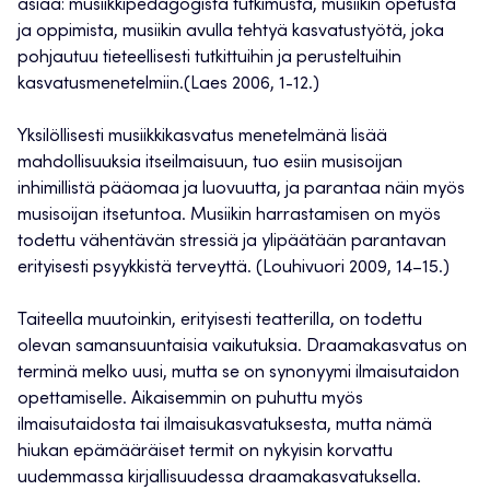
asiaa: musiikkipedagogista tutkimusta, musiikin opetusta
ja oppimista, musiikin avulla tehtyä kasvatustyötä, joka
pohjautuu tieteellisesti tutkittuihin ja perusteltuihin
kasvatusmenetelmiin.(Laes 2006, 1-12.)
Yksilöllisesti musiikkikasvatus menetelmänä lisää
mahdollisuuksia itseilmaisuun, tuo esiin musisoijan
inhimillistä pääomaa ja luovuutta, ja parantaa näin myös
musisoijan itsetuntoa. Musiikin harrastamisen on myös
todettu vähentävän stressiä ja ylipäätään parantavan
erityisesti psyykkistä terveyttä. (Louhivuori 2009, 14–15.)
Taiteella muutoinkin, erityisesti teatterilla, on todettu
olevan samansuuntaisia vaikutuksia. Draamakasvatus on
terminä melko uusi, mutta se on synonyymi ilmaisutaidon
opettamiselle. Aikaisemmin on puhuttu myös
ilmaisutaidosta tai ilmaisukasvatuksesta, mutta nämä
hiukan epämääräiset termit on nykyisin korvattu
uudemmassa kirjallisuudessa draamakasvatuksella.