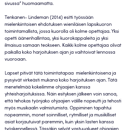
sivussa” huomaamatta.
Tenkanen- Lindeman (2014) esitti työssään
mielenkiintoisen ehdotuksen wieniläisen lapsikuoron
toimintamallista, jossa kuorolla oli kolme opettajaa. Yksi
opetti äänenhallintaa, yksi kuorokappaleita ja yksi
ilmaisua samaan teokseen. Kaikki kolme opettajaa olivat
paikalla koko harjoituksen ajan ja vaihtoivat lennossa
vuoroaan.
Lapset pitivät tätä toimintatapaa mielenkiintoisena ja
pysyivät virkeästi mukana koko harjoituksen ajan. Tätä
menetelmää kokeilimme ohjaajien kanssa
yhteisharjoituksissa. Näin esityksen jälkeen voin sanoa,
että tehokas työnjako ohjaajien välille nopeutti ja tehosti
myös musikaalin valmistumista. Oppiminen tapahtui
nopeammin, monet soinnilliset, rytmilliset ja musiikilliset
asiat korjautuivat paremmin, kuin yksin lasten kanssa
työskennellessä. Tässäkin selvät vastuualueet ohjaajien