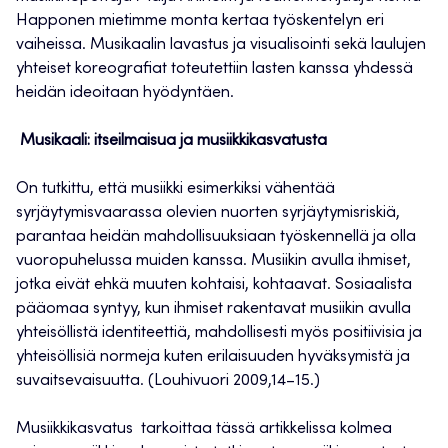
Happonen mietimme monta kertaa työskentelyn eri
vaiheissa. Musikaalin lavastus ja visualisointi sekä laulujen
yhteiset koreografiat toteutettiin lasten kanssa yhdessä
heidän ideoitaan hyödyntäen.
Musikaali: itseilmaisua ja musiikkikasvatusta
On tutkittu, että musiikki esimerkiksi vähentää
syrjäytymisvaarassa olevien nuorten syrjäytymisriskiä,
parantaa heidän mahdollisuuksiaan työskennellä ja olla
vuoropuhelussa muiden kanssa. Musiikin avulla ihmiset,
jotka eivät ehkä muuten kohtaisi, kohtaavat. Sosiaalista
pääomaa syntyy, kun ihmiset rakentavat musiikin avulla
yhteisöllistä identiteettiä, mahdollisesti myös positiivisia ja
yhteisöllisiä normeja kuten erilaisuuden hyväksymistä ja
suvaitsevaisuutta. (Louhivuori 2009,14–15.)
Musiikkikasvatus tarkoittaa tässä artikkelissa kolmea