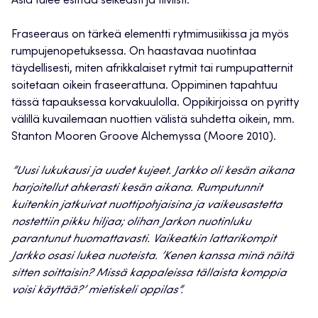
Asia tulee esittää selkeästi ja tiiviisti.
Fraseeraus on tärkeä elementti rytmimusiikissa ja myös
rumpujenopetuksessa. On haastavaa nuotintaa
täydellisesti, miten afrikkalaiset rytmit tai rumpupatternit
soitetaan oikein fraseerattuna. Oppiminen tapahtuu
tässä tapauksessa korvakuulolla. Oppikirjoissa on pyritty
välillä kuvailemaan nuottien välistä suhdetta oikein, mm.
Stanton Mooren Groove Alchemyssa (Moore 2010).
”Uusi lukukausi ja uudet kujeet. Jarkko oli kesän aikana
harjoitellut ahkerasti kesän aikana. Rumputunnit
kuitenkin jatkuivat nuottipohjaisina ja vaikeusastetta
nostettiin pikku hiljaa; olihan Jarkon nuotinluku
parantunut huomattavasti. Vaikeatkin lattarikompit
Jarkko osasi lukea nuoteista. ’Kenen kanssa minä näitä
sitten soittaisin? Missä kappaleissa tällaista komppia
voisi käyttää?’ mietiskeli oppilas”.