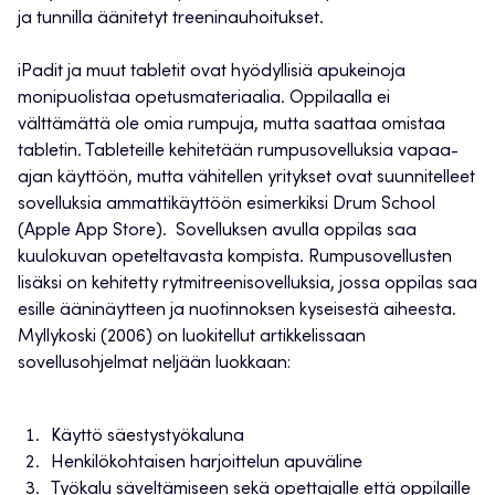
ja tunnilla äänitetyt treeninauhoitukset.
iPadit ja muut tabletit ovat hyödyllisiä apukeinoja
monipuolistaa opetusmateriaalia. Oppilaalla ei
välttämättä ole omia rumpuja, mutta saattaa omistaa
tabletin. Tableteille kehitetään rumpusovelluksia vapaa-
ajan käyttöön, mutta vähitellen yritykset ovat suunnitelleet
sovelluksia ammattikäyttöön esimerkiksi Drum School
(Apple App Store). Sovelluksen avulla oppilas saa
kuulokuvan opeteltavasta kompista. Rumpusovellusten
lisäksi on kehitetty rytmitreenisovelluksia, jossa oppilas saa
esille ääninäytteen ja nuotinnoksen kyseisestä aiheesta.
Myllykoski (2006) on luokitellut artikkelissaan
sovellusohjelmat neljään luokkaan:
Käyttö säestystyökaluna
Henkilökohtaisen harjoittelun apuväline
Työkalu säveltämiseen sekä opettajalle että oppilaille