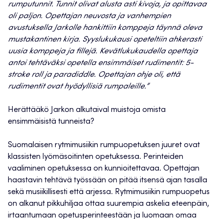
rumputunnit. Tunnit olivat alusta asti kivoja, ja opittavaa
oli paljon. Opettajan neuvosta ja vanhempien
avustuksella Jarkolle hankittiin komppeja täynnä oleva
mustakantinen kirja. Syyslukukausi opeteltiin ahkerasti
uusia komppeja ja fillejä. Kevätlukukaudella opettaja
antoi tehtäväksi opetella ensimmäiset rudimentit: 5-
stroke roll ja paradiddle. Opettajan ohje oli, että
rudimentit ovat hyödyllisiä rumpaleille.”
Herättääkö Jarkon alkutaival muistoja omista
ensimmäisistä tunneista?
Suomalaisen rytmimusiikin rumpuopetuksen juuret ovat
klassisten lyömäsoitinten opetuksessa. Perinteiden
vaaliminen opetuksessa on kunnioitettavaa. Opettajan
haastavin tehtävä työssään on pitää itsensä ajan tasalla
sekä musiikillisesti että arjessa. Rytmimusiikin rumpuopetus
on alkanut pikkuhiljaa ottaa suurempia askelia eteenpäin,
irtaantumaan opetusperinteestään ja luomaan omaa