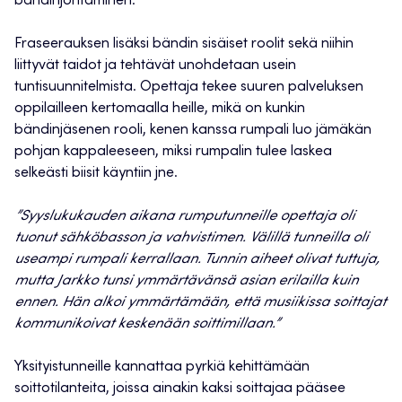
bändinjohtaminen.
Fraseerauksen lisäksi bändin sisäiset roolit sekä niihin
liittyvät taidot ja tehtävät unohdetaan usein
tuntisuunnitelmista. Opettaja tekee suuren palveluksen
oppilailleen kertomaalla heille, mikä on kunkin
bändinjäsenen rooli, kenen kanssa rumpali luo jämäkän
pohjan kappaleeseen, miksi rumpalin tulee laskea
selkeästi biisit käyntiin jne.
”Syyslukukauden aikana rumputunneille opettaja oli
tuonut sähköbasson ja vahvistimen. Välillä tunneilla oli
useampi rumpali kerrallaan. Tunnin aiheet olivat tuttuja,
mutta Jarkko tunsi ymmärtävänsä asian erilailla kuin
ennen. Hän alkoi ymmärtämään, että musiikissa soittajat
kommunikoivat keskenään soittimillaan.”
Yksityistunneille kannattaa pyrkiä kehittämään
soittotilanteita, joissa ainakin kaksi soittajaa pääsee