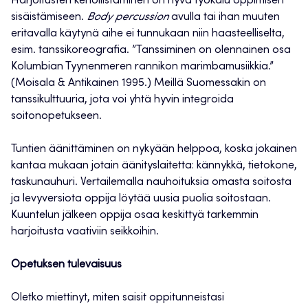
Harjoitusten kehollistaminen on hyvä työkalu oppimisen
sisäistämiseen.
Body percussion
avulla tai ihan muuten
eritavalla käytynä aihe ei tunnukaan niin haasteelliselta,
esim. tanssikoreografia. ”Tanssiminen on olennainen osa
Kolumbian Tyynenmeren rannikon marimbamusiikkia.”
(Moisala & Antikainen 1995.) Meillä Suomessakin on
tanssikulttuuria, jota voi yhtä hyvin integroida
soitonopetukseen.
Tuntien äänittäminen on nykyään helppoa, koska jokainen
kantaa mukaan jotain äänityslaitetta: kännykkä, tietokone,
taskunauhuri. Vertailemalla nauhoituksia omasta soitosta
ja levyversiota oppija löytää uusia puolia soitostaan.
Kuuntelun jälkeen oppija osaa keskittyä tarkemmin
harjoitusta vaativiin seikkoihin.
Opetuksen tulevaisuus
Oletko miettinyt, miten saisit oppitunneistasi