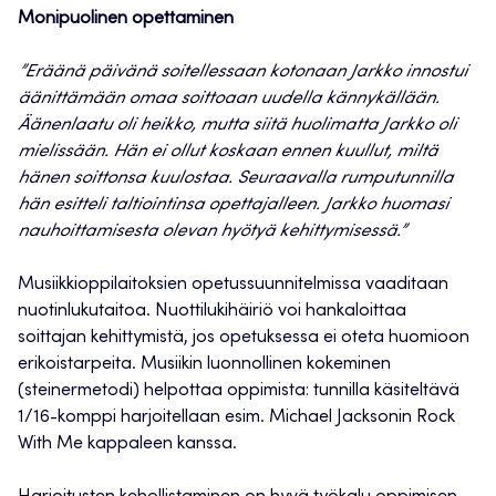
Monipuolinen opettaminen
”Eräänä päivänä soitellessaan kotonaan Jarkko innostui
äänittämään omaa soittoaan uudella kännykällään.
Äänenlaatu oli heikko, mutta siitä huolimatta Jarkko oli
mielissään. Hän ei ollut koskaan ennen kuullut, miltä
hänen soittonsa kuulostaa. Seuraavalla rumputunnilla
hän esitteli taltiointinsa opettajalleen. Jarkko huomasi
nauhoittamisesta olevan hyötyä kehittymisessä.”
Musiikkioppilaitoksien opetussuunnitelmissa vaaditaan
nuotinlukutaitoa. Nuottilukihäiriö voi hankaloittaa
soittajan kehittymistä, jos opetuksessa ei oteta huomioon
erikoistarpeita. Musiikin luonnollinen kokeminen
(steinermetodi) helpottaa oppimista: tunnilla käsiteltävä
1/16-komppi harjoitellaan esim. Michael Jacksonin Rock
With Me kappaleen kanssa.