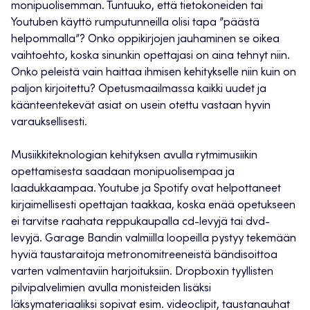
monipuolisemman. Tuntuuko, että tietokoneiden tai
Youtuben käyttö rumputunneilla olisi tapa ”päästä
helpommalla”? Onko oppikirjojen jauhaminen se oikea
vaihtoehto, koska sinunkin opettajasi on aina tehnyt niin.
Onko peleistä vain haittaa ihmisen kehitykselle niin kuin on
paljon kirjoitettu? Opetusmaailmassa kaikki uudet ja
käänteentekevät asiat on usein otettu vastaan hyvin
varauksellisesti.
Musiikkiteknologian kehityksen avulla rytmimusiikin
opettamisesta saadaan monipuolisempaa ja
laadukkaampaa. Youtube ja Spotify ovat helpottaneet
kirjaimellisesti opettajan taakkaa, koska enää opetukseen
ei tarvitse raahata reppukaupalla cd-levyjä tai dvd-
levyjä. Garage Bandin valmiilla loopeilla pystyy tekemään
hyviä taustaraitoja metronomitreeneistä bändisoittoa
varten valmentaviin harjoituksiin. Dropboxin tyyllisten
pilvipalvelimien avulla monisteiden lisäksi
läksymateriaaliksi sopivat esim. videoclipit, taustanauhat