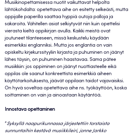
Musiikinopettamisessa nuotit vaikuttavat helpolta
lähtökohdalta: opetettava aihe on esitetty selkeästi, mutta
oppijalle paperilla saattaa hyppiä outoja palloja ja
sakaroita. Vähitellen asiat selkiytyvät niin kuin opettelisi
vierasta kieltä oppikirjan avulla. Kaikki meistä ovat
joutuneet tilanteeseen, missä keskustelu käydään
esimerkiksi englanniksi. Mutta jos englantia on vain
opiskeltu kirjekurssityyliin kirjasta ja puhuminen on jäänyt
lähes täysin, on puhuminen haastavaa. Sama pätee
musiikkiin: jos oppiminen on jäänyt nuottiasteelle eikä
oppilas ole saanut konkreettista esimerkkiä aiheen
käyttötarkoituksesta, jäävät oppilaan taidot vajavaisiksi.
On hyvä soveltaa opetettava aihe ns. työkäyttöön, koska
soittaminen on vain ja ainoastaan käytäntöä.
Innostava opettaminen
”
Syksyllä naapurikunnassa järjestettiin torstaista
sunnuntaihin kestävä musiikkileiri, jonne Jarkko