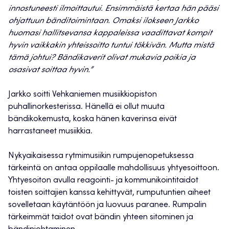
innostuneesti ilmoittautui. Ensimmäistä kertaa hän pääsi
ohjattuun bänditoimintaan. Omaksi ilokseen Jarkko
huomasi hallitsevansa kappaleissa vaadittavat kompit
hyvin vaikkakin yhteissoitto tuntui tökkivän. Mutta mistä
tämä johtui? Bändikaverit olivat mukavia poikia ja
osasivat soittaa hyvin.”
Jarkko soitti Vehkaniemen musiikkiopiston
puhallinorkesterissa. Hänellä ei ollut muuta
bändikokemusta, koska hänen kaverinsa eivät
harrastaneet musiikkia.
Nykyaikaisessa rytmimusiikin rumpujenopetuksessa
tärkeintä on antaa oppilaalle mahdollisuus yhtyesoittoon.
Yhtyesoiton avulla reagointi- ja kommunikointitaidot
toisten soittajien kanssa kehittyvät, rumputuntien aiheet
sovelletaan käytäntöön ja luovuus paranee. Rumpalin
tärkeimmät taidot ovat bändin yhteen sitominen ja