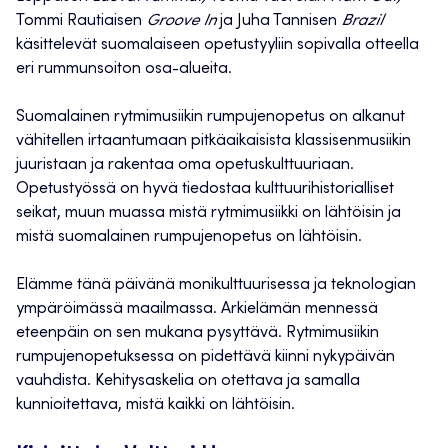
Tommi Rautiaisen
Groove In
ja
Juha Tannisen
Brazil
käsittelevät suomalaiseen opetustyyliin sopivalla otteella
eri rummunsoiton osa-alueita.
Suomalainen rytmimusiikin rumpujenopetus on alkanut
vähitellen irtaantumaan pitkäaikaisista klassisenmusiikin
juuristaan ja rakentaa oma opetuskulttuuriaan.
Opetustyössä on hyvä tiedostaa kulttuurihistorialliset
seikat, muun muassa mistä rytmimusiikki on lähtöisin ja
mistä suomalainen rumpujenopetus on lähtöisin.
Elämme tänä päivänä monikulttuurisessa ja teknologian
ympäröimässä maailmassa. Arkielämän mennessä
eteenpäin on sen mukana pysyttävä. Rytmimusiikin
rumpujenopetuksessa on pidettävä kiinni nykypäivän
vauhdista. Kehitysaskelia on otettava ja samalla
kunnioitettava, mistä kaikki on lähtöisin.