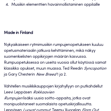
Musiikin elementtien havainnollistaminen oppilaille
Made in Finland
Nykyaikaiseen rytmimusiikin rumpujenopetukseen kuuluu
opetusmateriaalin jatkuva kehittäminen, mikä näkyy
suomenkielisten oppikirjojen määrän kasvussa.
Rumpuopetuksessa on useita vuosia ollut käytössä samat
klassikko opukset, muun muassa. Ted Reedin
Syncopation
ja Gary Chesterin
New Breed
1 ja 2.
Vähitellen musiikkikauppojen kirjahyllyyn on putkahdellut
Leevi Leppäsen
Rokkaavien
Rumpujen
lisäksi uusia soitto-oppaita, jotka ovat
monipuolistaneet suomalaista opetuskirjallisuutta.
Leppäsen
Luovat rummut,
Teemu Vuorelan
Flam Out,