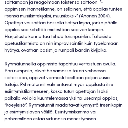
soittamaan ja reagoimaan toistensa soittoon. ”­­-
oppimisen ihannetilanne, on sellainen, että oppilas tuntee
itsensä musiikintekijäksi, muusikoksi-” (Ahonen 2004).
Opettaja voi soittaa bassolla tiettyä linjaa, jonka päälle
oppilas saa kehittää mielestään sopivan kompin.
Harjoitusta kannattaa tehdä toisinpäinkin. Tällaisista
opetustilanteista on niin improvisointiin kuin työelämään
hyötyä, ovathan basisti ja rumpali bändin kivijalka.
Ryhmätunneilla oppimista tapahtuu vertaistuen avulla.
Pari rumpalia, olivat he samassa tai eri vaiheessa
soitossaan, oppivat varmasti toisiltaan paljon uusia
taitoja. Ryhmätunnit valmentavat myös oppilasta itse
esiintymistilanteeseen, koska tutun opettajan lisäksi
paikalla voi olla kuuntelemassa yksi tai useampi oppilas,
”koeyleisö”. Ryhmätunnit madaltavat kynnystä treenikopin
ja esiintymislavan välillä. Esiintymiskammo voi
pahimmillaan estää virtuoosin menestymisen.