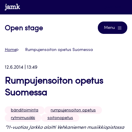
Siirry
www.jamk.fi
Journals
suoraan
sisältöön
Open stage
Menu
Home
Rumpujensoiton opetus Suomessa
12.6.2014 | 13:49
Rumpujensoiton opetus
Suomessa
bänditoiminta
rumpujensoiton opetus
rytmimusiikki
soitonopetus
”11-vuotias Jarkko aloitti Vehkaniemen musiikkiopistossa