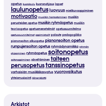
opetus
kuoronohjaus
lapset
kuorolaulu
laulunopetus
luovuus
mielikuvaoppiminen
motivaatio
musiikin
musiikin harrastaminen
musiikin ryhmäopetus
perusteiden opetus
musiikin
teoriaopetus
opetusmenetelmät
opetussuunnitelma
palaute
pedagogiikka
opetussuunnitelmat
oppimistyylit
pianonsoiton opetus
pianonsoiton alkuopetus
rumpujensoiton opetus
ryhmädynamiikka
ryhmän
soitonopetus
ryhmäopetus
ohjaaminen
taiteen
säveltäminen
soitonoppiminen
tanssinopetus
perusopetus
vuorovaikutus
varhaisiän musiikkikasvatus
yhteismusisointi
äänenkäyttö
Arkistot