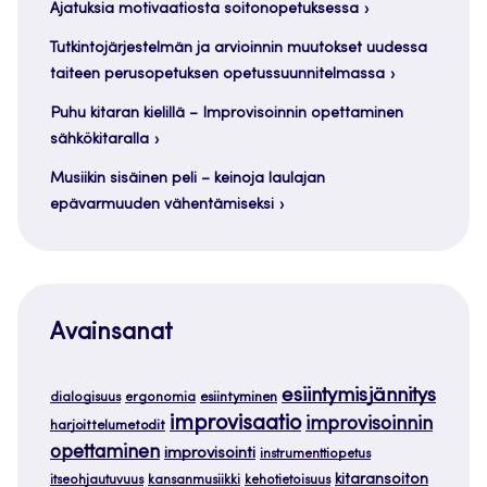
Ajatuksia motivaatiosta soitonopetuksessa
Tutkintojärjestelmän ja arvioinnin muutokset uudessa
taiteen perusopetuksen opetussuunnitelmassa
Puhu kitaran kielillä – Improvisoinnin opettaminen
sähkökitaralla
Musiikin sisäinen peli – keinoja laulajan
epävarmuuden vähentämiseksi
Avainsanat
esiintymisjännitys
dialogisuus
ergonomia
esiintyminen
improvisaatio
improvisoinnin
harjoittelumetodit
opettaminen
improvisointi
instrumenttiopetus
kitaransoiton
itseohjautuvuus
kansanmusiikki
kehotietoisuus