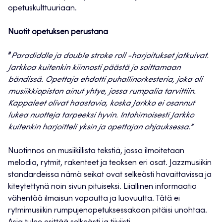
opetuskulttuuriaan.
Nuotit opetuksen perustana
”
Paradiddle ja double stroke roll -harjoitukset jatkuivat.
Jarkkoa kuitenkin kiinnosti päästä jo soittamaan
bändissä. Opettaja ehdotti puhallinorkesteria, joka oli
musiikkiopiston ainut yhtye, jossa rumpalia tarvittiin.
Kappaleet olivat haastavia, koska Jarkko ei osannut
lukea nuotteja tarpeeksi hyvin. Intohimoisesti Jarkko
kuitenkin harjoitteli yksin ja opettajan ohjauksessa.”
Nuotinnos on musiikillista tekstiä, jossa ilmoitetaan
melodia, rytmit, rakenteet ja teoksen eri osat. Jazzmusiikin
standardeissa nämä seikat ovat selkeästi havaittavissa ja
kiteytettynä noin sivun pituiseksi. Liiallinen informaatio
vähentää ilmaisun vapautta ja luovuutta. Tätä ei
rytmimusiikin rumpujenopetuksessakaan pitäisi unohtaa.