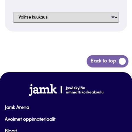
Arkistot
Siirry
Back to top
takaisin
sivun
alkuun
www.jamk.fi
Jamk Arena
Avoimet oppimateriaalit
Blogit