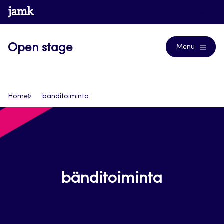
Siirry
www.jamk.fi
Journals
suoraan
sisältöön
Open stage
Menu
Home
bänditoiminta
bänditoiminta