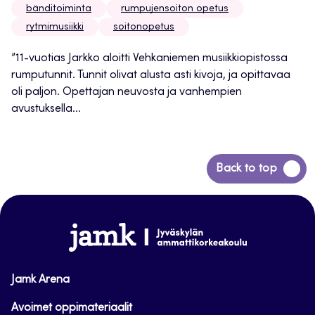
bänditoiminta
rumpujensoiton opetus
rytmimusiikki
soitonopetus
”11-vuotias Jarkko aloitti Vehkaniemen musiikkiopistossa
rumputunnit. Tunnit olivat alusta asti kivoja, ja opittavaa
oli paljon. Opettajan neuvosta ja vanhempien
avustuksella...
Siirry
Back to top
takaisin
sivun
alkuun
www.jamk.fi
Jamk Arena
Avoimet oppimateriaalit