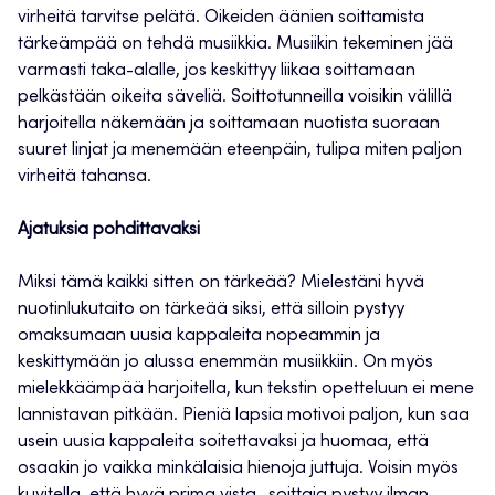
virheitä tarvitse pelätä. Oikeiden äänien soittamista
tärkeämpää on tehdä musiikkia. Musiikin tekeminen jää
varmasti taka-alalle, jos keskittyy liikaa soittamaan
pelkästään oikeita säveliä. Soittotunneilla voisikin välillä
harjoitella näkemään ja soittamaan nuotista suoraan
suuret linjat ja menemään eteenpäin, tulipa miten paljon
virheitä tahansa.
Ajatuksia pohdittavaksi
Miksi tämä kaikki sitten on tärkeää? Mielestäni hyvä
nuotinlukutaito on tärkeää siksi, että silloin pystyy
omaksumaan uusia kappaleita nopeammin ja
keskittymään jo alussa enemmän musiikkiin. On myös
mielekkäämpää harjoitella, kun tekstin opetteluun ei mene
lannistavan pitkään. Pieniä lapsia motivoi paljon, kun saa
usein uusia kappaleita soitettavaksi ja huomaa, että
osaakin jo vaikka minkälaisia hienoja juttuja. Voisin myös