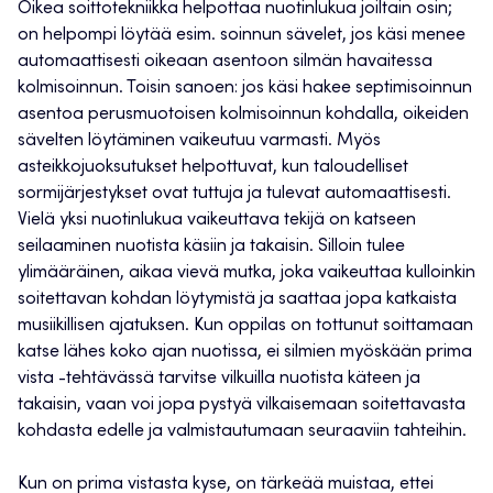
Oikea soittotekniikka helpottaa nuotinlukua joiltain osin;
on helpompi löytää esim. soinnun sävelet, jos käsi menee
automaattisesti oikeaan asentoon silmän havaitessa
kolmisoinnun. Toisin sanoen: jos käsi hakee septimisoinnun
asentoa perusmuotoisen kolmisoinnun kohdalla, oikeiden
sävelten löytäminen vaikeutuu varmasti. Myös
asteikkojuoksutukset helpottuvat, kun taloudelliset
sormijärjestykset ovat tuttuja ja tulevat automaattisesti.
Vielä yksi nuotinlukua vaikeuttava tekijä on katseen
seilaaminen nuotista käsiin ja takaisin. Silloin tulee
ylimääräinen, aikaa vievä mutka, joka vaikeuttaa kulloinkin
soitettavan kohdan löytymistä ja saattaa jopa katkaista
musiikillisen ajatuksen. Kun oppilas on tottunut soittamaan
katse lähes koko ajan nuotissa, ei silmien myöskään prima
vista -tehtävässä tarvitse vilkuilla nuotista käteen ja
takaisin, vaan voi jopa pystyä vilkaisemaan soitettavasta
kohdasta edelle ja valmistautumaan seuraaviin tahteihin.
Kun on prima vistasta kyse, on tärkeää muistaa, ettei