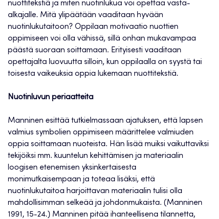
nuottitekstiä ja miten nuotinlukua voi opettaa vasta-
alkajalle. Mitä ylipäätään vaaditaan hyvään
nuotinlukutaitoon? Oppilaan motivaatio nuottien
oppimiseen voi olla vähissä, sillä onhan mukavampaa
päästä suoraan soittamaan. Erityisesti vaaditaan
opettajalta luovuutta silloin, kun oppilaalla on syystä tai
toisesta vaikeuksia oppia lukemaan nuottitekstiä.
Nuotinluvun periaatteita
Manninen esittää tutkielmassaan ajatuksen, että lapsen
valmius symbolien oppimiseen määrittelee valmiuden
oppia soittamaan nuoteista. Hän lisää muiksi vaikuttaviksi
tekijöiksi mm. kuuntelun kehittämisen ja materiaalin
loogisen etenemisen yksinkertaisesta
monimutkaisempaan ja toteaa lisäksi, että
nuotinlukutaitoa harjoittavan materiaalin tulisi olla
mahdollisimman selkeää ja johdonmukaista. (Manninen
1991, 15-24.) Manninen pitää ihanteellisena tilannetta,