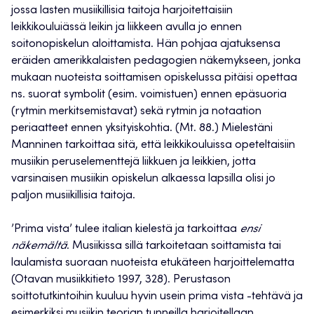
jossa lasten musiikillisia taitoja harjoitettaisiin
leikkikouluiässä leikin ja liikkeen avulla jo ennen
soitonopiskelun aloittamista. Hän pohjaa ajatuksensa
eräiden amerikkalaisten pedagogien näkemykseen, jonka
mukaan nuoteista soittamisen opiskelussa pitäisi opettaa
ns. suorat symbolit (esim. voimistuen) ennen epäsuoria
(rytmin merkitsemistavat) sekä rytmin ja notaation
periaatteet ennen yksityiskohtia. (Mt. 88.) Mielestäni
Manninen tarkoittaa sitä, että leikkikouluissa opeteltaisiin
musiikin peruselementtejä liikkuen ja leikkien, jotta
varsinaisen musiikin opiskelun alkaessa lapsilla olisi jo
paljon musiikillisia taitoja.
’Prima vista’ tulee italian kielestä ja tarkoittaa
ensi
näkemältä
. Musiikissa sillä tarkoitetaan soittamista tai
laulamista suoraan nuoteista etukäteen harjoittelematta
(Otavan musiikkitieto 1997, 328). Perustason
soittotutkintoihin kuuluu hyvin usein prima vista -tehtävä ja
esimerkiksi musiikin teorian tunneilla harjoitellaan