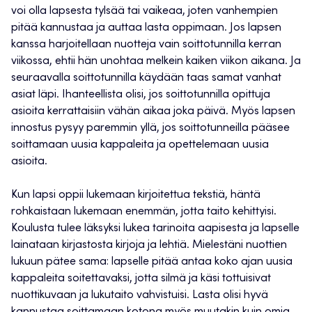
voi olla lapsesta tylsää tai vaikeaa, joten vanhempien
pitää kannustaa ja auttaa lasta oppimaan. Jos lapsen
kanssa harjoitellaan nuotteja vain soittotunnilla kerran
viikossa, ehtii hän unohtaa melkein kaiken viikon aikana. Ja
seuraavalla soittotunnilla käydään taas samat vanhat
asiat läpi. Ihanteellista olisi, jos soittotunnilla opittuja
asioita kerrattaisiin vähän aikaa joka päivä. Myös lapsen
innostus pysyy paremmin yllä, jos soittotunneilla pääsee
soittamaan uusia kappaleita ja opettelemaan uusia
asioita.
Kun lapsi oppii lukemaan kirjoitettua tekstiä, häntä
rohkaistaan lukemaan enemmän, jotta taito kehittyisi.
Koulusta tulee läksyksi lukea tarinoita aapisesta ja lapselle
lainataan kirjastosta kirjoja ja lehtiä. Mielestäni nuottien
lukuun pätee sama: lapselle pitää antaa koko ajan uusia
kappaleita soitettavaksi, jotta silmä ja käsi tottuisivat
nuottikuvaan ja lukutaito vahvistuisi. Lasta olisi hyvä