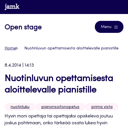
Siirry
www.jamk.fi
Journals
suoraan
sisältöön
Open stage
Menu
Home
Nuotinluvun opettamisesta aloittelevalle pianistille
8.4.2014 | 14:13
Nuotinluvun opettamisesta
aloittelevalle pianistille
nuotinluku
pianonsoitonopetus
prima vista
Hyvin moni opettaja tai opettajaksi opiskeleva joutuu
joskus pohtimaan, onko tärkeää osata lukea hyvin