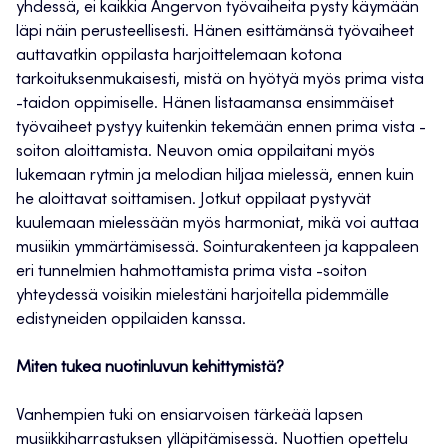
yhdessä, ei kaikkia Angervon työvaiheita pysty käymään
läpi näin perusteellisesti. Hänen esittämänsä työvaiheet
auttavatkin oppilasta harjoittelemaan kotona
tarkoituksenmukaisesti, mistä on hyötyä myös prima vista
-taidon oppimiselle. Hänen listaamansa ensimmäiset
työvaiheet pystyy kuitenkin tekemään ennen prima vista -
soiton aloittamista. Neuvon omia oppilaitani myös
lukemaan rytmin ja melodian hiljaa mielessä, ennen kuin
he aloittavat soittamisen. Jotkut oppilaat pystyvät
kuulemaan mielessään myös harmoniat, mikä voi auttaa
musiikin ymmärtämisessä. Sointurakenteen ja kappaleen
eri tunnelmien hahmottamista prima vista -soiton
yhteydessä voisikin mielestäni harjoitella pidemmälle
edistyneiden oppilaiden kanssa.
Miten tukea nuotinluvun kehittymistä?
Vanhempien tuki on ensiarvoisen tärkeää lapsen
musiikkiharrastuksen ylläpitämisessä. Nuottien opettelu