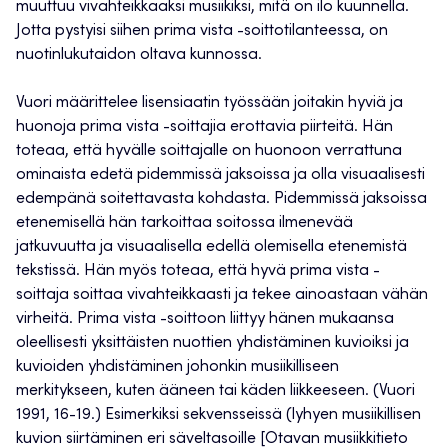
muuttuu vivahteikkaaksi musiikiksi, mitä on ilo kuunnella.
Jotta pystyisi siihen prima vista -soittotilanteessa, on
nuotinlukutaidon oltava kunnossa.
Vuori määrittelee lisensiaatin työssään joitakin hyviä ja
huonoja prima vista -soittajia erottavia piirteitä. Hän
toteaa, että hyvälle soittajalle on huonoon verrattuna
ominaista edetä pidemmissä jaksoissa ja olla visuaalisesti
edempänä soitettavasta kohdasta. Pidemmissä jaksoissa
etenemisellä hän tarkoittaa soitossa ilmenevää
jatkuvuutta ja visuaalisella edellä olemisella etenemistä
tekstissä. Hän myös toteaa, että hyvä prima vista -
soittaja soittaa vivahteikkaasti ja tekee ainoastaan vähän
virheitä. Prima vista -soittoon liittyy hänen mukaansa
oleellisesti yksittäisten nuottien yhdistäminen kuvioiksi ja
kuvioiden yhdistäminen johonkin musiikilliseen
merkitykseen, kuten ääneen tai käden liikkeeseen. (Vuori
1991, 16-19.) Esimerkiksi sekvensseissä (lyhyen musiikillisen
kuvion siirtäminen eri säveltasoille [Otavan musiikkitieto