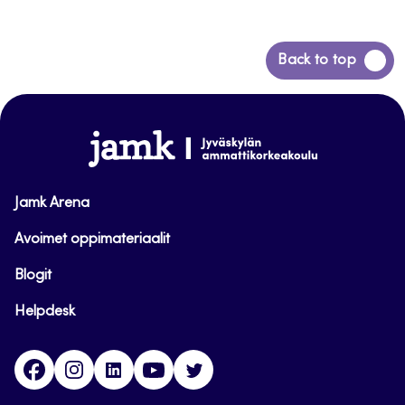
Siirry
Back to top
takaisin
sivun
alkuun
www.jamk.fi
Jamk Arena
Avoimet oppimateriaalit
Blogit
Helpdesk
Facebook
Instagram
LinkedIn
Youtube
Twitter