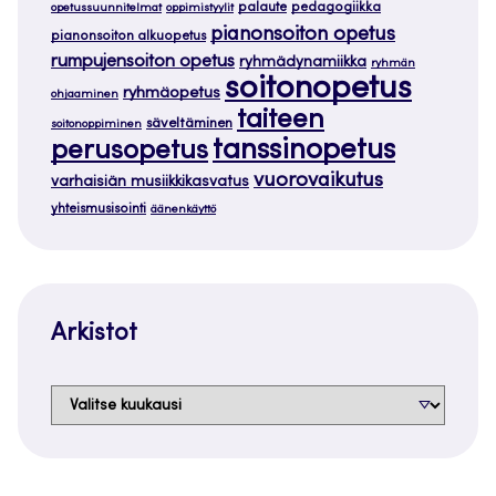
palaute
pedagogiikka
opetussuunnitelmat
oppimistyylit
pianonsoiton opetus
pianonsoiton alkuopetus
rumpujensoiton opetus
ryhmädynamiikka
ryhmän
soitonopetus
ryhmäopetus
ohjaaminen
taiteen
säveltäminen
soitonoppiminen
tanssinopetus
perusopetus
vuorovaikutus
varhaisiän musiikkikasvatus
yhteismusisointi
äänenkäyttö
Arkistot
Arkistot