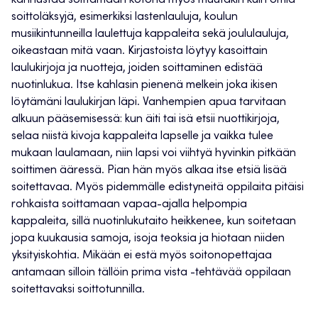
kannustaa soittamaan kotona myös muutakin kuin omia
soittoläksyjä, esimerkiksi lastenlauluja, koulun
musiikintunneilla laulettuja kappaleita sekä joululauluja,
oikeastaan mitä vaan. Kirjastoista löytyy kasoittain
laulukirjoja ja nuotteja, joiden soittaminen edistää
nuotinlukua. Itse kahlasin pienenä melkein joka ikisen
löytämäni laulukirjan läpi. Vanhempien apua tarvitaan
alkuun pääsemisessä: kun äiti tai isä etsii nuottikirjoja,
selaa niistä kivoja kappaleita lapselle ja vaikka tulee
mukaan laulamaan, niin lapsi voi viihtyä hyvinkin pitkään
soittimen ääressä. Pian hän myös alkaa itse etsiä lisää
soitettavaa. Myös pidemmälle edistyneitä oppilaita pitäisi
rohkaista soittamaan vapaa-ajalla helpompia
kappaleita, sillä nuotinlukutaito heikkenee, kun soitetaan
jopa kuukausia samoja, isoja teoksia ja hiotaan niiden
yksityiskohtia. Mikään ei estä myös soitonopettajaa
antamaan silloin tällöin prima vista -tehtävää oppilaan
soitettavaksi soittotunnilla.