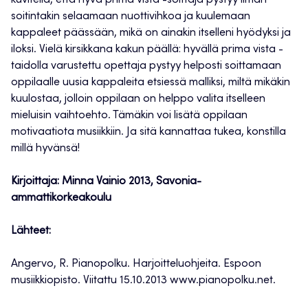
kuvitella, että hyvä prima vista -soittaja pystyy ilman
soitintakin selaamaan nuottivihkoa ja kuulemaan
kappaleet päässään, mikä on ainakin itselleni hyödyksi ja
iloksi. Vielä kirsikkana kakun päällä: hyvällä prima vista -
taidolla varustettu opettaja pystyy helposti soittamaan
oppilaalle uusia kappaleita etsiessä malliksi, miltä mikäkin
kuulostaa, jolloin oppilaan on helppo valita itselleen
mieluisin vaihtoehto. Tämäkin voi lisätä oppilaan
motivaatiota musiikkiin. Ja sitä kannattaa tukea, konstilla
millä hyvänsä!
Kirjoittaja: Minna Vainio 2013, Savonia-
ammattikorkeakoulu
Lähteet:
Angervo, R. Pianopolku. Harjoitteluohjeita. Espoon
musiikkiopisto. Viitattu 15.10.2013 www.pianopolku.net.