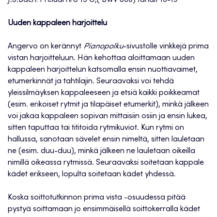
J.S.Bach: Preludi nro 15 G,( BWV 860) tahdit 16-19
Uuden kappaleen harjoittelu
Angervo on kerännyt
Pianopolku
-sivustolle vinkkejä prima
vistan harjoitteluun. Hän kehottaa aloittamaan uuden
kappaleen harjoittelun katsomalla ensin nuottiavaimet,
etumerkinnät ja tahtilajin. Seuraavaksi voi tehdä
yleissilmäyksen kappaleeseen ja etsiä kaikki poikkeamat
(esim. erikoiset rytmit ja tilapäiset etumerkit), minkä jälkeen
voi jakaa kappaleen sopivan mittaisiin osiin ja ensin lukea,
sitten taputtaa tai tititoida rytmikuviot. Kun rytmi on
hallussa, sanotaan sävelet ensin nimeltä, sitten lauletaan
ne (esim. duu-duu), minkä jälkeen ne lauletaan oikeilla
nimillä oikeassa rytmissä. Seuraavaksi soitetaan kappale
kädet erikseen, lopulta soitetaan kädet yhdessä.
Koska soittotutkinnon prima vista -osuudessa pitää
pystyä soittamaan jo ensimmäisellä soittokerralla kädet