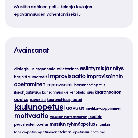
Musiikin sisäinen peli – keinoja laulajan
epävarmuuden vähentämiseksi
Avainsanat
esiintymisjännitys
dialogisuus
ergonomia
esiintyminen
improvisaatio
improvisoinnin
harjoittelumetodit
opettaminen
improvisointi
instrumenttiopetus
kitaransoiton
itseohjautuvuus
kansanmusiikki
kehotietoisuus
opetus
kuoronohjaus
lapset
kuorolaulu
laulunopetus
luovuus
mielikuvaoppiminen
motivaatio
musiikin
musiikin harrastaminen
musiikin ryhmäopetus
perusteiden opetus
musiikin
teoriaopetus
opetusmenetelmät
opetussuunnitelma