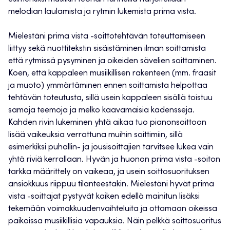
melodian laulamista ja rytmin lukemista prima vista.
Mielestäni prima vista -soittotehtävän toteuttamiseen
liittyy sekä nuottitekstin sisäistäminen ilman soittamista
että rytmissä pysyminen ja oikeiden sävelien soittaminen.
Koen, että kappaleen musiikillisen rakenteen (mm. fraasit
ja muoto) ymmärtäminen ennen soittamista helpottaa
tehtävän toteutusta, sillä usein kappaleen sisällä toistuu
samoja teemoja ja melko kaavamaisia kadensseja.
Kahden rivin lukeminen yhtä aikaa tuo pianonsoittoon
lisää vaikeuksia verrattuna muihin soittimiin, sillä
esimerkiksi puhallin- ja jousisoittajien tarvitsee lukea vain
yhtä riviä kerrallaan. Hyvän ja huonon prima vista -soiton
tarkka määrittely on vaikeaa, ja usein soittosuorituksen
ansiokkuus riippuu tilanteestakin. Mielestäni hyvät prima
vista -soittajat pystyvät kaiken edellä mainitun lisäksi
tekemään voimakkuudenvaihteluita ja ottamaan oikeissa
paikoissa musiikillisia vapauksia. Näin pelkkä soittosuoritus