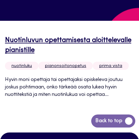
Nuotinluvun opettamisesta aloittelevalle
pianistille
nuotinluku
pianonsoitonopetus
prima vista
Hyvin moni opettaja tai opettajaksi opiskeleva joutuu
joskus pohtimaan, onko tärkeää osata lukea hyvin
nuottitekstiä ja miten nuotinlukua voi opettaa...
Siirry
Back to top
takaisin
sivun