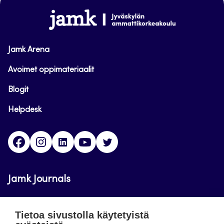
alkuun
www.jamk.fi
Jamk Arena
Avoimet oppimateriaalit
Blogit
Helpdesk
Facebook
Instagram
LinkedIn
Youtube
Twitter
Jamk Journals
Jamkin verkkolehdet ovat julkisia ja maksuttomasti
Tietoa sivustolla käytetyistä
luettavissa. Verkkolehtien tarkoituksena on tukea