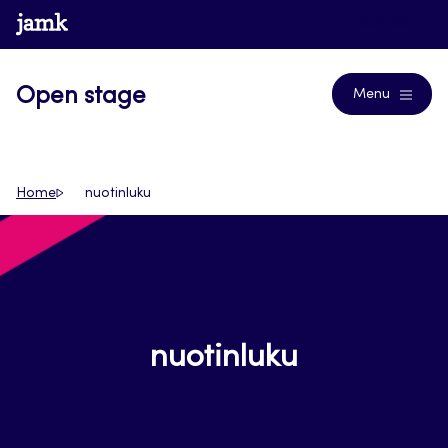
Siirry
www.jamk.fi
Journals
suoraan
sisältöön
Open stage
Menu
Home
nuotinluku
nuotinluku