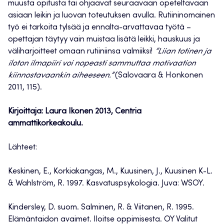
muusta opitusta tai ohjaavat seuraavaan opeteltavaan
asiaan leikin ja luovan toteutuksen avulla. Rutiininomainen
työ ei tarkoita tylsää ja ennalta-arvattavaa työtä –
opettajan täytyy vain muistaa lisätä leikki, hauskuus ja
väliharjoitteet omaan rutiiniinsa valmiiksi!
”Liian totinen ja
iloton ilmapiiri voi nopeasti sammuttaa motivaation
kiinnostavaankin aiheeseen.”
(Salovaara & Honkonen
2011, 115).
Kirjoittaja: Laura Ikonen 2013,
Centria
ammattikorkeakoulu.
Lähteet:
Keskinen, E., Korkiakangas, M., Kuusinen, J., Kuusinen K-L.
& Wahlström, R. 1997. Kasvatuspsykologia. Juva: WSOY.
Kindersley, D. suom. Salminen, R. & Viitanen, R. 1995.
Elämäntaidon avaimet. Iloitse oppimisesta. OY Valitut