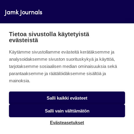
Jamk Journals
Jamkin verkkolehdet ovat julkisia ja maksuttomasti
Tietoa sivustolla käytetyistä
luettavissa. Verkkolehtien tarkoituksena on tukea
evästeistä
opetusta sekä tutkimus-, kehitys- ja
innovaatiotoimintaa.
Käytämme sivustollamme evästeitä kerätäksemme ja
analysoidaksemme sivuston suorituskykyä ja käyttöä,
tarjotaksemme sosiaalisen median ominaisuuksia sekä
About the site
parantaaksemme ja räätälöidäksemme sisältöä ja
mainoksia.
Jamkin verkkolehdet
Saavutettavuusseloste
Salli kaikki evästeet
Tietosuojaseloste
Salli vain välttämätön
Evästeet
Evästeasetukset