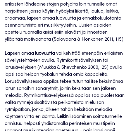
erilaisten lähdeaineistojen pohjalta loin tunneille omat
harjoitteeni joissa käytin hyödyksi liikettä, laulua, leikkiä,
draamaa, lapsen omaa luovuutta ja ennakkoluulotonta
asennoitumista eri musiikkityyleihin. Uusien asioiden
opettelu tuomalla asiat esiin elävästi ja innostaen
ylläpitää motivaatiota (Salovaara & Honkonen 2011, 115).
Lapsen omaa
luovuutta
voi kehittää eteenpäin erilaisten
sävellystehtävien avulla. Rytmikorttisävellyksen tai
lorusävellyksen (Muukka & Shevchenko 2000, 25) avulla
lapsi saa helpon työkalun tehdä omia kappaleita.
Lorusävellyksessä oppilas tekee tutun tai itse keksimänsä
lorun sanoihin sanarytmit, joihin keksitään sen jälkeen
melodia. Rytmikorttisävellyksessä oppilas saa puolestaan
valita rytmejä sisältävistä pelikorteista mieluisan
rytmipätkän, jonka jälkeen tähän keksitään melodia
käyttäen viittä eri ääntä.
Leikin
lisääminen soittotunneille
onnistuu helposti yhdistämällä perinteisen muistipelin
säännöt musiikinteorian opetteluun – näin lapsi oppii