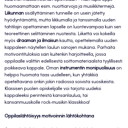
huomaamattaan esim. nuottiarvoja ja musiikkitermejä.
Liikunnan
sisällyttäminen tunneille on usein jätetty
hyödyntämättä, mutta liikkumalla ja tanssimalla uuden
tahtilajin opettaminen lapselle on luontevampaa kuin sen
teoreettinen selittäminen nuoteista. Liikettä voi kokeilla
myös
draaman ja ilmaisun
kautta, opettelemalla uuden
kappaleen näytellen laulun sanojen mukana. Parhaita
motivointituloksia sain kuitenkin harjoitteella, jossa
oppilaalle valittiin edellisestä soittomateriaalista tyylillisesti
poikkeava kappale. Oman
instrumentin monipuolisuus
on
helppo huomata taas uudelleen, kun yhtäkkiä
opeteltavana onkin jokin radiossa soivista suosikeista.
Klassisen puolen opiskelijalle voi tarjota uudeksi
kappaleeksi perinteistä kansanlaulua, tai
kansanmuusikolle rock-musiikin klassikkoa!
Oppilaslähtöisyys motivoinnin lähtökohtana