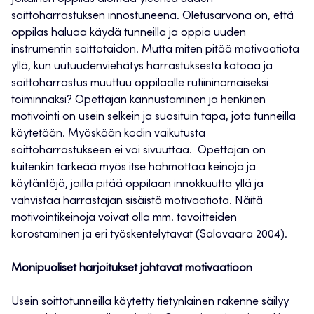
soittoharrastuksen innostuneena. Oletusarvona on, että
oppilas haluaa käydä tunneilla ja oppia uuden
instrumentin soittotaidon. Mutta miten pitää motivaatiota
yllä, kun uutuudenviehätys harrastuksesta katoaa ja
soittoharrastus muuttuu oppilaalle rutiininomaiseksi
toiminnaksi? Opettajan kannustaminen ja henkinen
motivointi on usein selkein ja suosituin tapa, jota tunneilla
käytetään. Myöskään kodin vaikutusta
soittoharrastukseen ei voi sivuuttaa. Opettajan on
kuitenkin tärkeää myös itse hahmottaa keinoja ja
käytäntöjä, joilla pitää oppilaan innokkuutta yllä ja
vahvistaa harrastajan sisäistä motivaatiota. Näitä
motivointikeinoja voivat olla mm. tavoitteiden
korostaminen ja eri työskentelytavat (Salovaara 2004).
Monipuoliset harjoitukset johtavat motivaatioon
Usein soittotunneilla käytetty tietynlainen rakenne säilyy