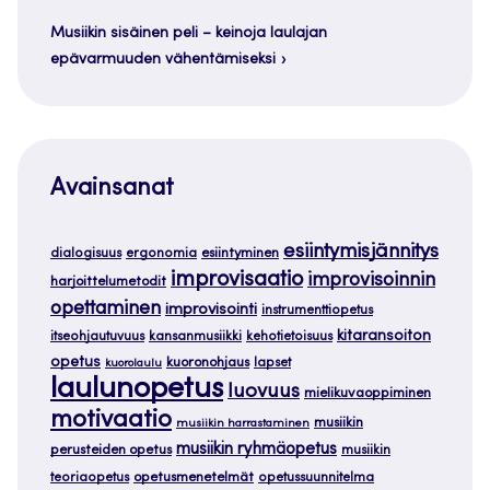
Musiikin sisäinen peli – keinoja laulajan
epävarmuuden vähentämiseksi
Avainsanat
esiintymisjännitys
dialogisuus
ergonomia
esiintyminen
improvisaatio
improvisoinnin
harjoittelumetodit
opettaminen
improvisointi
instrumenttiopetus
kitaransoiton
itseohjautuvuus
kansanmusiikki
kehotietoisuus
opetus
kuoronohjaus
lapset
kuorolaulu
laulunopetus
luovuus
mielikuvaoppiminen
motivaatio
musiikin
musiikin harrastaminen
musiikin ryhmäopetus
perusteiden opetus
musiikin
teoriaopetus
opetusmenetelmät
opetussuunnitelma