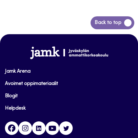
Siirry
Back to top
takaisin
sivun
alkuun
www.jamk.fi
Jamk Arena
Avoimet oppimateriaalit
Blogit
Helpdesk
Facebook
Instagram
LinkedIn
Youtube
Twitter