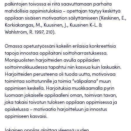
palkintojen toivossa ei riitä saavuttamaan parhaita
mahdollisia oppimistuloksia – opettajan täytyy keskittyä
oppilaan sisäisen motivaation säilyttämiseen (Keskinen, E.,
Korkiakangas, M., Kuusinen, J., Kuusinen K-L. &
Wahlström, R. 1997, 210).
Omassa opetustyössäni kokeilin erilaisia konkreettisia
tapoja innostaa oppilaitani soittoharrastuksessa.
Monipuolisten harjoitteiden avulla oppilaiden
soittoinnokkuudessa tapahtui niin kasvua kuin laskuakin.
Harjoitteiden perusteena oli tuoda uutta, motivoivaa
toimintaa soittotunnille ja toimia ”välipalana” muun
oppimisen keskellä. Harjoituksia muokkaamalla pyrin
luomaan jokaiselle oppilaalleni oman, toimivan tavan,
joka takaisi toivotun tuloksen oppilaan oppimisessa ja
opiskelussa – motivaatio harjoitteluun ja innostus
oppimiseen kasvaisi.
Jokainen oppilas aloittaa yleensä uuden