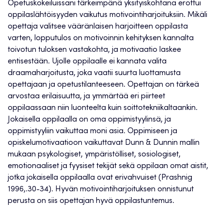
Opetuskokeiluissani tärkeimpänä yksityiskohtana erottui
oppilaslähtöisyyden vaikutus motivointiharjoituksiin. Mikäli
opettaja valitsee vääränlaisen harjoitteen oppilasta
varten, lopputulos on motivoinnin kehityksen kannalta
toivotun tuloksen vastakohta, ja motivaatio laskee
entisestään. Ujolle oppilaalle ei kannata valita
draamaharjoitusta, joka vaatii suurta luottamusta
opettajaan ja opetustilanteeseen. Opettajan on tärkeä
arvostaa erilaisuutta, ja ymmärtää eri piirteet
oppilaassaan niin luonteelta kuin soittotekniikaltaankin.
Jokaisella oppilaalla on oma oppimistyylinsä, ja
oppimistyyliin vaikuttaa moni asia. Oppimiseen ja
opiskelumotivaatioon vaikuttavat Dunn & Dunnin mallin
mukaan psykologiset, ympäristölliset, sosiologiset,
emotionaaliset ja fyysiset tekijät sekä oppilaan omat aistit,
jotka jokaisella oppilaalla ovat erivahvuiset (Prashnig
1996,.30-34). Hyvän motivointiharjoituksen onnistunut
perusta on siis opettajan hyvä oppilastuntemus.