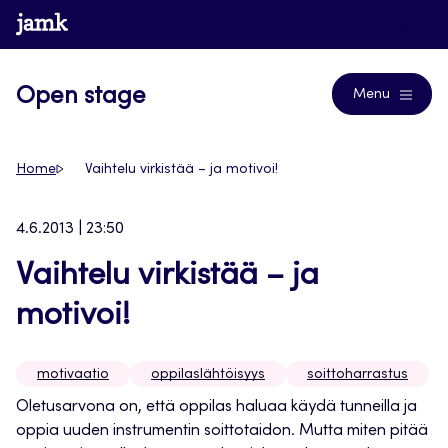
Siirry
www.jamk.fi
Journals
suoraan
sisältöön
Open stage
Menu
Home
Vaihtelu virkistää – ja motivoi!
4.6.2013 | 23:50
Vaihtelu virkistää – ja
motivoi!
motivaatio
oppilaslähtöisyys
soittoharrastus
Oletusarvona on, että oppilas haluaa käydä tunneilla ja
oppia uuden instrumentin soittotaidon. Mutta miten pitää