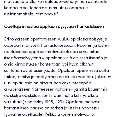
motivaatiota yllä, kun uutuudenviehätys harrastuksesta
katoaa ja soittoharrastus muuttuu oppilaalle
rutiininomaiseksi toiminnaksi?
Opettaja innostaa oppilaan pysyvään harrastukseen
Erinomaiseen opettamiseen kuuluu oppilaslähtöisyys ja
oppilaan motivointi harrastuksessaan. Nuorten ja lasten
opetuksessa oppilaan motivaatiotasoa ei voi pitää
itsestäänselvyytenä – oppilaan vielä etsiessä itseään ja
omia kiinnostuksen kohteitaan, voi hyvin alkanut
soittoharrastus usein jäädä. Oppilaan opetellessa uutta
taitoa, kehitys ja edistyminen on alussa nopeaa. Jokainen
uusi opittu asia on aina huikea askel eteenpäin
alkuperäiseen tilanteeseen nähden – ja mitä kauemmin
opiskelija opiskelee, sen hitaammalta kehitys alkaa
vaikuttaa (Kindersley 1995, 123). Oppilaan motivointi
harrastuksen parissa on tärkeä ja usein unohdettu
työväline opettajalle. Pelkkä ulkoinen motivaatio