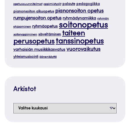
palaute
pedagogiikka
opetussuunnitelmat
oppimistyylit
pianonsoiton opetus
pianonsoiton alkuopetus
rumpujensoiton opetus
ryhmädynamiikka
ryhmän
soitonopetus
ryhmäopetus
ohjaaminen
taiteen
säveltäminen
soitonoppiminen
tanssinopetus
perusopetus
vuorovaikutus
varhaisiän musiikkikasvatus
yhteismusisointi
äänenkäyttö
Arkistot
Arkistot