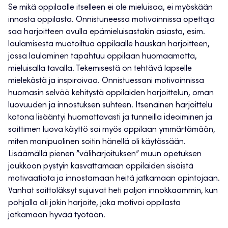
Se mikä oppilaalle itselleen ei ole mieluisaa, ei myöskään
innosta oppilasta. Onnistuneessa motivoinnissa opettaja
saa harjoitteen avulla epämieluisastakin asiasta, esim.
laulamisesta muotoiltua oppilaalle hauskan harjoitteen,
jossa laulaminen tapahtuu oppilaan huomaamatta,
mieluisalla tavalla. Tekemisestä on tehtävä lapselle
mielekästä ja inspiroivaa. Onnistuessani motivoinnissa
huomasin selvää kehitystä oppilaiden harjoittelun, oman
luovuuden ja innostuksen suhteen. Itsenäinen harjoittelu
kotona lisääntyi huomattavasti ja tunneilla ideoiminen ja
soittimen luova käyttö sai myös oppilaan ymmärtämään,
miten monipuolinen soitin hänellä oli käytössään.
Lisäämällä pienen ”väliharjoituksen” muun opetuksen
joukkoon pystyin kasvattamaan oppilaiden sisäistä
motivaatiota ja innostamaan heitä jatkamaan opintojaan.
Vanhat soittoläksyt sujuivat heti paljon innokkaammin, kun
pohjalla oli jokin harjoite, joka motivoi oppilasta
jatkamaan hyvää työtään.