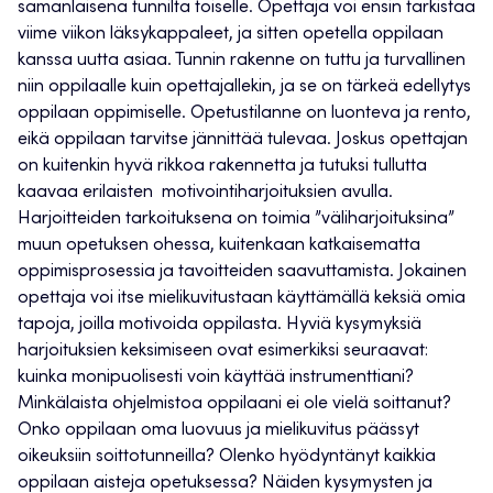
samanlaisena tunnilta toiselle. Opettaja voi ensin tarkistaa
viime viikon läksykappaleet, ja sitten opetella oppilaan
kanssa uutta asiaa. Tunnin rakenne on tuttu ja turvallinen
niin oppilaalle kuin opettajallekin, ja se on tärkeä edellytys
oppilaan oppimiselle. Opetustilanne on luonteva ja rento,
eikä oppilaan tarvitse jännittää tulevaa. Joskus opettajan
on kuitenkin hyvä rikkoa rakennetta ja tutuksi tullutta
kaavaa erilaisten motivointiharjoituksien avulla.
Harjoitteiden tarkoituksena on toimia ”väliharjoituksina”
muun opetuksen ohessa, kuitenkaan katkaisematta
oppimisprosessia ja tavoitteiden saavuttamista. Jokainen
opettaja voi itse mielikuvitustaan käyttämällä keksiä omia
tapoja, joilla motivoida oppilasta. Hyviä kysymyksiä
harjoituksien keksimiseen ovat esimerkiksi seuraavat:
kuinka monipuolisesti voin käyttää instrumenttiani?
Minkälaista ohjelmistoa oppilaani ei ole vielä soittanut?
Onko oppilaan oma luovuus ja mielikuvitus päässyt
oikeuksiin soittotunneilla? Olenko hyödyntänyt kaikkia
oppilaan aisteja opetuksessa? Näiden kysymysten ja