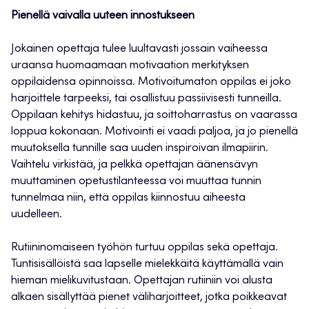
Pienellä vaivalla uuteen innostukseen
Jokainen opettaja tulee luultavasti jossain vaiheessa
uraansa huomaamaan motivaation merkityksen
oppilaidensa opinnoissa. Motivoitumaton oppilas ei joko
harjoittele tarpeeksi, tai osallistuu passiivisesti tunneilla.
Oppilaan kehitys hidastuu, ja soittoharrastus on vaarassa
loppua kokonaan. Motivointi ei vaadi paljoa, ja jo pienellä
muutoksella tunnille saa uuden inspiroivan ilmapiirin.
Vaihtelu virkistää, ja pelkkä opettajan äänensävyn
muuttaminen opetustilanteessa voi muuttaa tunnin
tunnelmaa niin, että oppilas kiinnostuu aiheesta
uudelleen.
Rutiininomaiseen työhön turtuu oppilas sekä opettaja.
Tuntisisällöistä saa lapselle mielekkäitä käyttämällä vain
hieman mielikuvitustaan. Opettajan rutiiniin voi alusta
alkaen sisällyttää pienet väliharjoitteet, jotka poikkeavat