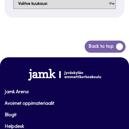
Arkistot
Siirry
Back to top
takaisin
sivun
alkuun
www.jamk.fi
Jamk Arena
Avoimet oppimateriaalit
Blogit
Helpdesk