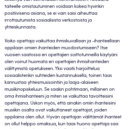
taiteelle omistautuminen voidaan kokea hyvinkin
positiivisena asiana, se ei vain saisi aiheuttaa
irrottautumista sosiaalisista verkostoista ja
yhteiskunnasta.
Voiko opettaja vaikuttaa ihmiskuvallaan ja -ihanteellaan
oppilaan omien ihanteiden muodostumiseen? Itse
vuosien saatossa eri opettajien soittotunneilla käytyäni
olen voinut huomata eri opettajien ihmisihanteiden
välittymistä opetukseen. Yksi vaatii harjoittelua
sosiaalistenkin suhteiden kustannuksella, toinen taas
kannustaa yhteismusisointiin ja laaja-alaiseen
musiikinopiskeluun. Se saakin pohtimaan, millainen on
oma ihmisihanteeni ja miten se vaikuttaa tavoitteisiini
opettajana. Uskon myös, että ainakin omiin ihanteisiini
musiikin osalta ovat vaikuttaneet opettajat, joiden
oppilaina olen ollut. Hyvän opettajan välittämät ihanteet
on ollut helppo omaksua, kun taas huono opettaja saa