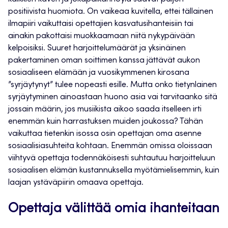
positiivista huomiota. On vaikeaa kuvitella, ettei tällainen
ilmapiiri vaikuttaisi opettajien kasvatusihanteisiin tai
ainakin pakottaisi muokkaamaan niitä nykypäivään
kelpoisiksi. Suuret harjoittelumäärät ja yksinäinen
pakertaminen oman soittimen kanssa jättävät aukon
sosiaaliseen elämään ja vuosikymmenen kirosana
”syrjäytynyt” tulee nopeasti esille. Mutta onko tietynlainen
syrjäytyminen ainoastaan huono asia vai tarvitaanko sitä
jossain määrin, jos musiikista aikoo saada itselleen irti
enemmän kuin harrastuksen muiden joukossa? Tähän
vaikuttaa tietenkin isossa osin opettajan oma asenne
sosiaalisiasuhteita kohtaan. Enemmän omissa oloissaan
viihtyvä opettaja todennäköisesti suhtautuu harjoitteluun
sosiaalisen elämän kustannuksella myötämielisemmin, kuin
laajan ystäväpiirin omaava opettaja.
Opettaja välittää omia ihanteitaan