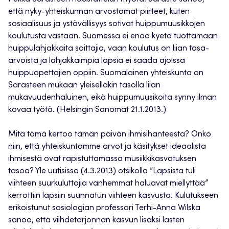
että nyky-yhteiskunnan arvostamat piirteet, kuten
sosiaalisuus ja ystävällisyys sotivat huippumuusikkojen
koulutusta vastaan. Suomessa ei enää kyetä tuottamaan
huippulahjakkaita soittajia, vaan koulutus on liian tasa-
arvoista ja lahjakkaimpia lapsia ei saada ajoissa
huippuopettajien oppiin. Suomalainen yhteiskunta on
Sarasteen mukaan yleiselläkin tasolla liian
mukavuudenhaluinen, eikä huippumuusikoita synny ilman
kovaa työtä. (Helsingin Sanomat 21.1.2013.)
Mitä tämä kertoo tämän päivän ihmisihanteesta? Onko
niin, että yhteiskuntamme arvot ja käsitykset ideaalista
ihmisestä ovat rapistuttamassa musiikkikasvatuksen
tasoa? Yle uutisissa (4.3.2013) otsikolla ”Lapsista tuli
viihteen suurkuluttajia vanhemmat haluavat miellyttää”
kerrottiin lapsiin suunnatun viihteen kasvusta. Kulutukseen
erikoistunut sosiologian professori Terhi-Anna Wilska
sanoo, että viihdetarjonnan kasvun lisäksi lasten