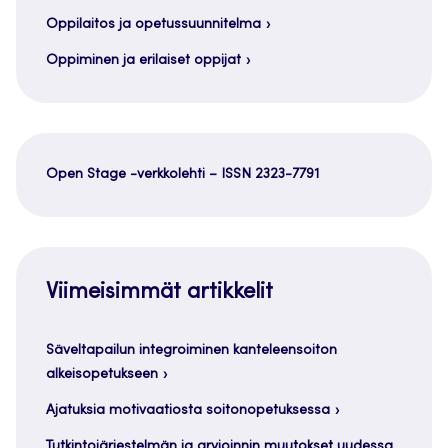
Oppilaitos ja opetussuunnitelma
Oppiminen ja erilaiset oppijat
Open Stage -verkkolehti – ISSN 2323-7791
Viimeisimmät artikkelit
Säveltapailun integroiminen kanteleensoiton
alkeisopetukseen
Ajatuksia motivaatiosta soitonopetuksessa
Tutkintojärjestelmän ja arvioinnin muutokset uudessa