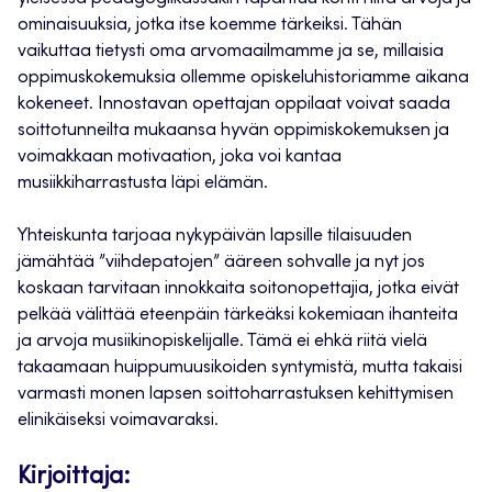
ominaisuuksia, jotka itse koemme tärkeiksi. Tähän
vaikuttaa tietysti oma arvomaailmamme ja se, millaisia
oppimuskokemuksia ollemme opiskeluhistoriamme aikana
kokeneet. Innostavan opettajan oppilaat voivat saada
soittotunneilta mukaansa hyvän oppimiskokemuksen ja
voimakkaan motivaation, joka voi kantaa
musiikkiharrastusta läpi elämän.
Yhteiskunta tarjoaa nykypäivän lapsille tilaisuuden
jämähtää ”viihdepatojen” ääreen sohvalle ja nyt jos
koskaan tarvitaan innokkaita soitonopettajia, jotka eivät
pelkää välittää eteenpäin tärkeäksi kokemiaan ihanteita
ja arvoja musiikinopiskelijalle. Tämä ei ehkä riitä vielä
takaamaan huippumuusikoiden syntymistä, mutta takaisi
varmasti monen lapsen soittoharrastuksen kehittymisen
elinikäiseksi voimavaraksi.
Kirjoittaja: