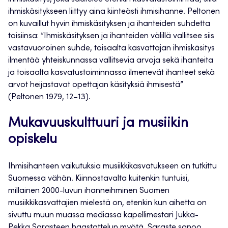
ihmiskäsitykseen liittyy aina kiinteästi ihmisihanne. Peltonen
on kuvaillut hyvin ihmiskäsityksen ja ihanteiden suhdetta
toisiinsa: ”Ihmiskäsityksen ja ihanteiden välillä vallitsee siis
vastavuoroinen suhde, toisaalta kasvattajan ihmiskäsitys
ilmentää yhteiskunnassa vallitsevia arvoja sekä ihanteita
ja toisaalta kasvatustoiminnassa ilmenevät ihanteet sekä
arvot heijastavat opettajan käsityksiä ihmisestä”
(Peltonen 1979, 12–13).
Mukavuuskulttuuri ja musiikin
opiskelu
Ihmisihanteen vaikutuksia musiikkikasvatukseen on tutkittu
Suomessa vähän. Kiinnostavalta kuitenkin tuntuisi,
millainen 2000-luvun ihanneihminen Suomen
musiikkikasvattajien mielestä on, etenkin kun aihetta on
sivuttu muun muassa mediassa kapellimestari Jukka-
Pekka Sarasteen haastattelun myötä. Saraste sanoo,