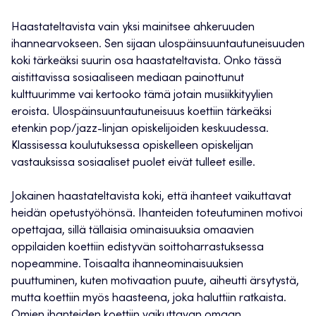
Haastateltavista vain yksi mainitsee ahkeruuden
ihannearvokseen. Sen sijaan ulospäinsuuntautuneisuuden
koki tärkeäksi suurin osa haastateltavista. Onko tässä
aistittavissa sosiaaliseen mediaan painottunut
kulttuurimme vai kertooko tämä jotain musiikkityylien
eroista. Ulospäinsuuntautuneisuus koettiin tärkeäksi
etenkin pop/jazz-linjan opiskelijoiden keskuudessa.
Klassisessa koulutuksessa opiskelleen opiskelijan
vastauksissa sosiaaliset puolet eivät tulleet esille.
Jokainen haastateltavista koki, että ihanteet vaikuttavat
heidän opetustyöhönsä. Ihanteiden toteutuminen motivoi
opettajaa, sillä tällaisia ominaisuuksia omaavien
oppilaiden koettiin edistyvän soittoharrastuksessa
nopeammine. Toisaalta ihanneominaisuuksien
puuttuminen, kuten motivaation puute, aiheutti ärsytystä,
mutta koettiin myös haasteena, joka haluttiin ratkaista.
Omien ihanteiden koettiin vaikuttavan omaan