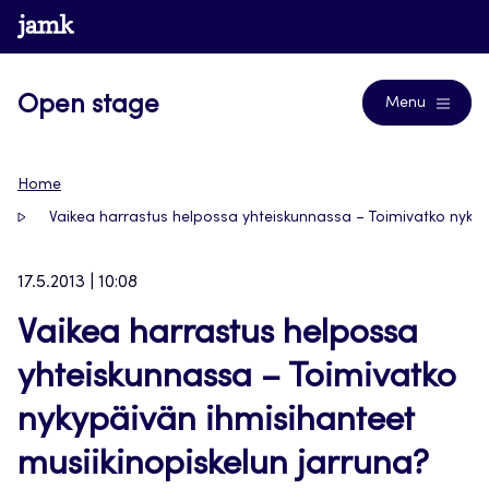
Siirry
www.jamk.fi
Journals
suoraan
sisältöön
Open stage
Menu
Home
Vaikea harrastus helpossa yhteiskunnassa – Toimivatko nykyp
17.5.2013 | 10:08
Vaikea harrastus helpossa
yhteiskunnassa – Toimivatko
nykypäivän ihmisihanteet
musiikinopiskelun jarruna?