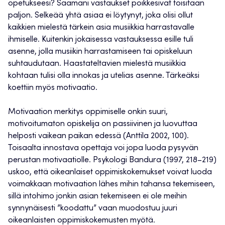
opetukseesi? Saamani vastaukset poikkesivat toisitaan
paljon. Selkeää yhtä asiaa ei löytynyt, joka olisi ollut
kaikkien mielestä tärkein asia musiikkia harrastavalle
ihmiselle. Kuitenkin jokaisessa vastauksessa esille tuli
asenne, jolla musiikin harrastamiseen tai opiskeluun
suhtaudutaan. Haastateltavien mielestä musiikkia
kohtaan tulisi olla innokas ja utelias asenne. Tärkeäksi
koettiin myös motivaatio.
Motivaation merkitys oppimiselle onkin suuri,
motivoitumaton opiskelija on passiivinen ja luovuttaa
helposti vaikean paikan edessä (Anttila 2002, 100).
Toisaalta innostava opettaja voi jopa luoda pysyvän
perustan motivaatiolle. Psykologi Bandura (1997, 218–219)
uskoo, että oikeanlaiset oppimiskokemukset voivat luoda
voimakkaan motivaation lähes mihin tahansa tekemiseen,
sillä intohimo jonkin asian tekemiseen ei ole meihin
synnynäisesti ”koodattu” vaan muodostuu juuri
oikeanlaisten oppimiskokemusten myötä.