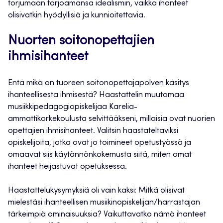
torjumaan tarjoamansa idealismin, vaikka ihanteet
olisivatkin hyödyllisiä ja kunnioitettavia.
Nuorten soitonopettajien
ihmisihanteet
Entä mikä on tuoreen soitonopettajapolven käsitys
ihanteellisesta ihmisestä? Haastattelin muutamaa
musiikkipedagogiopiskelijaa Karelia-
ammattikorkekoulusta selvittääkseni, millaisia ovat nuorien
opettajien ihmisihanteet. Valitsin haastateltaviksi
opiskelijoita, jotka ovat jo toimineet opetustyössä ja
omaavat siis käytännönkokemusta siitä, miten omat
ihanteet heijastuvat opetuksessa.
Haastattelukysymyksiä oli vain kaksi: Mitkä olisivat
mielestäsi ihanteellisen musiikinopiskelijan/harrastajan
tärkeimpiä ominaisuuksia? Vaikuttavatko nämä ihanteet