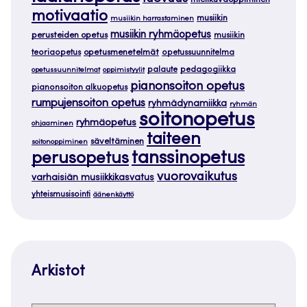
mielikuvaoppiminen
motivaatio
musiikin
musiikin harrastaminen
musiikin ryhmäopetus
perusteiden opetus
musiikin
teoriaopetus
opetusmenetelmät
opetussuunnitelma
palaute
pedagogiikka
opetussuunnitelmat
oppimistyylit
pianonsoiton opetus
pianonsoiton alkuopetus
rumpujensoiton opetus
ryhmädynamiikka
ryhmän
soitonopetus
ryhmäopetus
ohjaaminen
taiteen
säveltäminen
soitonoppiminen
tanssinopetus
perusopetus
vuorovaikutus
varhaisiän musiikkikasvatus
yhteismusisointi
äänenkäyttö
Arkistot