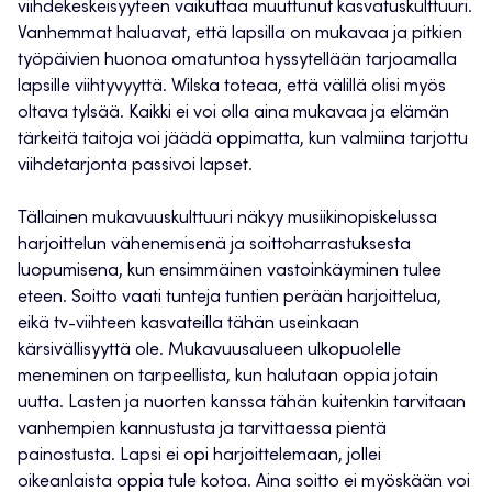
viihdekeskeisyyteen vaikuttaa muuttunut kasvatuskulttuuri.
Vanhemmat haluavat, että lapsilla on mukavaa ja pitkien
työpäivien huonoa omatuntoa hyssytellään tarjoamalla
lapsille viihtyvyyttä. Wilska toteaa, että välillä olisi myös
oltava tylsää. Kaikki ei voi olla aina mukavaa ja elämän
tärkeitä taitoja voi jäädä oppimatta, kun valmiina tarjottu
viihdetarjonta passivoi lapset.
Tällainen mukavuuskulttuuri näkyy musiikinopiskelussa
harjoittelun vähenemisenä ja soittoharrastuksesta
luopumisena, kun ensimmäinen vastoinkäyminen tulee
eteen. Soitto vaati tunteja tuntien perään harjoittelua,
eikä tv-viihteen kasvateilla tähän useinkaan
kärsivällisyyttä ole. Mukavuusalueen ulkopuolelle
meneminen on tarpeellista, kun halutaan oppia jotain
uutta. Lasten ja nuorten kanssa tähän kuitenkin tarvitaan
vanhempien kannustusta ja tarvittaessa pientä
painostusta. Lapsi ei opi harjoittelemaan, jollei
oikeanlaista oppia tule kotoa. Aina soitto ei myöskään voi