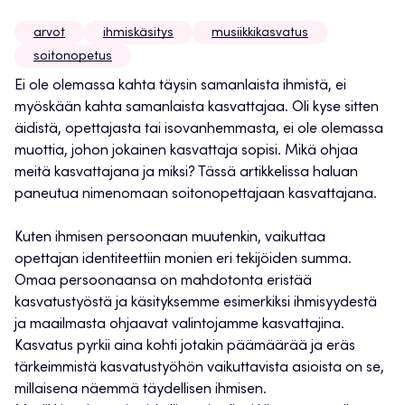
arvot
ihmiskäsitys
musiikkikasvatus
soitonopetus
Ei ole olemassa kahta täysin samanlaista ihmistä, ei
myöskään kahta samanlaista kasvattajaa. Oli kyse sitten
äidistä, opettajasta tai isovanhemmasta, ei ole olemassa
muottia, johon jokainen kasvattaja sopisi. Mikä ohjaa
meitä kasvattajana ja miksi? Tässä artikkelissa haluan
paneutua nimenomaan soitonopettajaan kasvattajana.
Kuten ihmisen persoonaan muutenkin, vaikuttaa
opettajan identiteettiin monien eri tekijöiden summa.
Omaa persoonaansa on mahdotonta eristää
kasvatustyöstä ja käsityksemme esimerkiksi ihmisyydestä
ja maailmasta ohjaavat valintojamme kasvattajina.
Kasvatus pyrkii aina kohti jotakin päämäärää ja eräs
tärkeimmistä kasvatustyöhön vaikuttavista asioista on se,
millaisena näemmä täydellisen ihmisen.