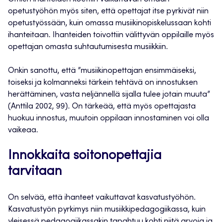
opetustyöhön myös siten, että opettajat itse pyrkivät niin
opetustyössään, kuin omassa musiikinopiskelussaan kohti
ihanteitaan. Ihanteiden toivottiin välittyvän oppilaille myös
opettajan omasta suhtautumisesta musiikkiin.
Onkin sanottu, että ”musiikinopettajan ensimmäiseksi,
toiseksi ja kolmanneksi tärkein tehtävä on innostuksen
herättäminen, vasta neljännellä sijalla tulee jotain muuta”
(Anttila 2002, 99). On tärkeää, että myös opettajasta
huokuu innostus, muutoin oppilaan innostaminen voi olla
vaikeaa.
Innokkaita soitonopettajia
tarvitaan
On selvää, että ihanteet vaikuttavat kasvatustyöhön.
Kasvatustyön pyrkimys niin musiikkipedagogiikassa, kuin
yleisessä pedagogiikassakin tapahtuu kohti niitä arvoja ja