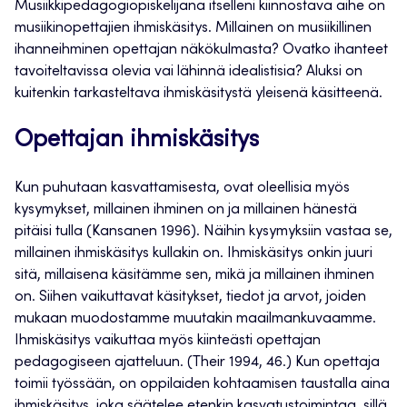
Musiikkipedagogiopiskelijana itselleni kiinnostava aihe on
musiikinopettajien ihmiskäsitys. Millainen on musiikillinen
ihanneihminen opettajan näkökulmasta? Ovatko ihanteet
tavoiteltavissa olevia vai lähinnä idealistisia? Aluksi on
kuitenkin tarkasteltava ihmiskäsitystä yleisenä käsitteenä.
Opettajan ihmiskäsitys
Kun puhutaan kasvattamisesta, ovat oleellisia myös
kysymykset, millainen ihminen on ja millainen hänestä
pitäisi tulla (Kansanen 1996). Näihin kysymyksiin vastaa se,
millainen ihmiskäsitys kullakin on. Ihmiskäsitys onkin juuri
sitä, millaisena käsitämme sen, mikä ja millainen ihminen
on. Siihen vaikuttavat käsitykset, tiedot ja arvot, joiden
mukaan muodostamme muutakin maailmankuvaamme.
Ihmiskäsitys vaikuttaa myös kiinteästi opettajan
pedagogiseen ajatteluun. (Their 1994, 46.) Kun opettaja
toimii työssään, on oppilaiden kohtaamisen taustalla aina
ihmiskäsitys, joka säätelee etenkin kasvatustoimintaa, sillä