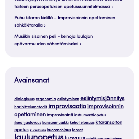
taiteen perusopetuksen opetussuunnitelmassa
Puhu kitaran kielillä – Improvisoinnin opettaminen
sähkökitaralla
Musiikin sisäinen peli – keinoja laulajan
epävarmuuden vähentämiseksi
Avainsanat
esiintymisjännitys
dialogisuus
ergonomia
esiintyminen
improvisaatio
improvisoinnin
harjoittelumetodit
opettaminen
improvisointi
instrumenttiopetus
kitaransoiton
itseohjautuvuus
kansanmusiikki
kehotietoisuus
opetus
kuoronohjaus
lapset
kuorolaulu
laulunopetus
luovuus