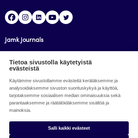
Facebook
Instagram
LinkedIn
Youtube
Twitter
Jamk Journals
Jamkin verkkolehdet ovat julkisia ja maksuttomasti
Tietoa sivustolla käytetyistä
luettavissa. Verkkolehtien tarkoituksena on tukea
evästeistä
opetusta sekä tutkimus-, kehitys- ja
innovaatiotoimintaa.
Käytämme sivustollamme evästeitä kerätäksemme ja
analysoidaksemme sivuston suorituskykyä ja käyttöä,
tarjotaksemme sosiaalisen median ominaisuuksia sekä
About the site
parantaaksemme ja räätälöidäksemme sisältöä ja
mainoksia.
Jamkin verkkolehdet
Saavutettavuusseloste
Salli kaikki evästeet
Tietosuojaseloste