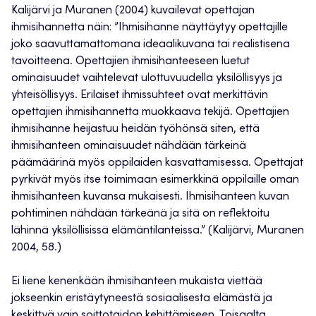
Kalijärvi ja Muranen (2004) kuvailevat opettajan
ihmisihannetta näin: ”Ihmisihanne näyttäytyy opettajille
joko saavuttamattomana ideaalikuvana tai realistisena
tavoitteena. Opettajien ihmisihanteeseen luetut
ominaisuudet vaihtelevat ulottuvuudella yksilöllisyys ja
yhteisöllisyys. Erilaiset ihmissuhteet ovat merkittävin
opettajien ihmisihannetta muokkaava tekijä. Opettajien
ihmisihanne heijastuu heidän työhönsä siten, että
ihmisihanteen ominaisuudet nähdään tärkeinä
päämäärinä myös oppilaiden kasvattamisessa. Opettajat
pyrkivät myös itse toimimaan esimerkkinä oppilaille oman
ihmisihanteen kuvansa mukaisesti. Ihmisihanteen kuvan
pohtiminen nähdään tärkeänä ja sitä on reflektoitu
lähinnä yksilöllisissä elämäntilanteissa.” (Kalijärvi, Muranen
2004, 58.)
Ei liene kenenkään ihmisihanteen mukaista viettää
jokseenkin eristäytyneestä sosiaalisesta elämästä ja
keskittyä vain soittotaidon kehittämiseen. Toisaalta