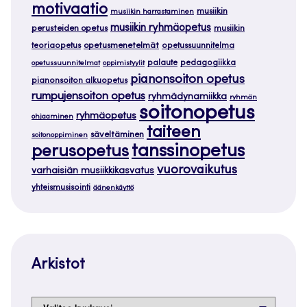
motivaatio
musiikin
musiikin harrastaminen
musiikin ryhmäopetus
perusteiden opetus
musiikin
teoriaopetus
opetusmenetelmät
opetussuunnitelma
palaute
pedagogiikka
opetussuunnitelmat
oppimistyylit
pianonsoiton opetus
pianonsoiton alkuopetus
rumpujensoiton opetus
ryhmädynamiikka
ryhmän
soitonopetus
ryhmäopetus
ohjaaminen
taiteen
säveltäminen
soitonoppiminen
tanssinopetus
perusopetus
vuorovaikutus
varhaisiän musiikkikasvatus
yhteismusisointi
äänenkäyttö
Arkistot
Arkistot