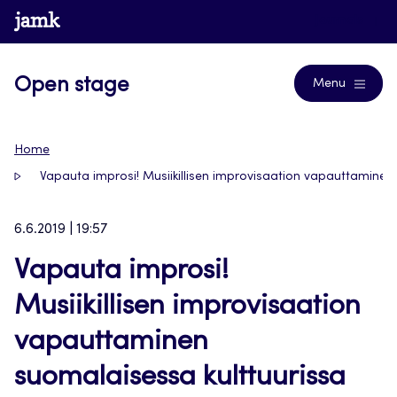
Siirry
www.jamk.fi
Journals
suoraan
sisältöön
Open stage
Menu
Home
Vapauta improsi! Musiikillisen improvisaation vapauttaminen
6.6.2019 | 19:57
Vapauta improsi!
Musiikillisen improvisaation
vapauttaminen
suomalaisessa kulttuurissa