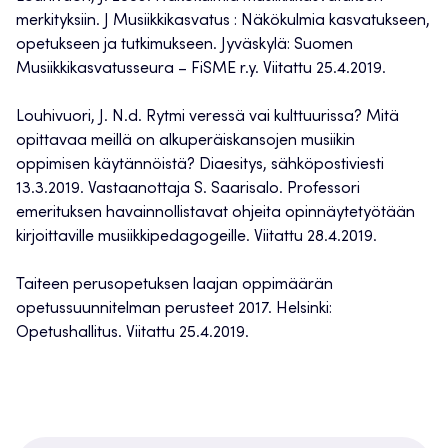
merkityksiin. J Musiikkikasvatus : Näkökulmia kasvatukseen,
opetukseen ja tutkimukseen. Jyväskylä: Suomen
Musiikkikasvatusseura – FiSME r.y. Viitattu 25.4.2019.
Louhivuori, J. N.d. Rytmi veressä vai kulttuurissa? Mitä
opittavaa meillä on alkuperäiskansojen musiikin
oppimisen käytännöistä? Diaesitys, sähköpostiviesti
13.3.2019. Vastaanottaja S. Saarisalo. Professori
emerituksen havainnollistavat ohjeita opinnäytetyötään
kirjoittaville musiikkipedagogeille. Viitattu 28.4.2019.
Taiteen perusopetuksen laajan oppimäärän
opetussuunnitelman perusteet 2017. Helsinki:
Opetushallitus. Viitattu 25.4.2019.