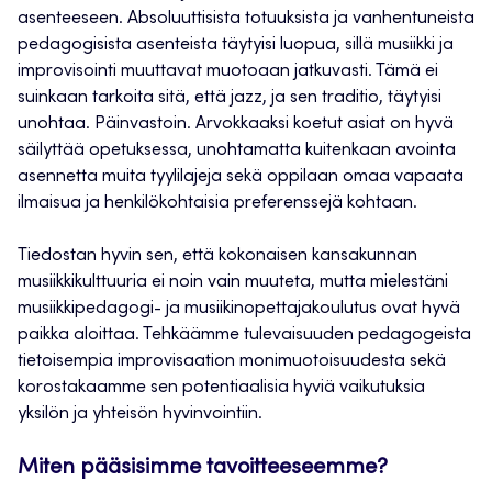
asenteeseen. Absoluuttisista totuuksista ja vanhentuneista
pedagogisista asenteista täytyisi luopua, sillä musiikki ja
improvisointi muuttavat muotoaan jatkuvasti. Tämä ei
suinkaan tarkoita sitä, että jazz, ja sen traditio, täytyisi
unohtaa. Päinvastoin. Arvokkaaksi koetut asiat on hyvä
säilyttää opetuksessa, unohtamatta kuitenkaan avointa
asennetta muita tyylilajeja sekä oppilaan omaa vapaata
ilmaisua ja henkilökohtaisia preferenssejä kohtaan.
Tiedostan hyvin sen, että kokonaisen kansakunnan
musiikkikulttuuria ei noin vain muuteta, mutta mielestäni
musiikkipedagogi- ja musiikinopettajakoulutus ovat hyvä
paikka aloittaa. Tehkäämme tulevaisuuden pedagogeista
tietoisempia improvisaation monimuotoisuudesta sekä
korostakaamme sen potentiaalisia hyviä vaikutuksia
yksilön ja yhteisön hyvinvointiin.
Miten pääsisimme tavoitteeseemme?