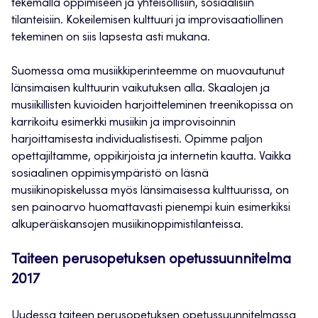
tekemällä oppimiseen ja yhteisöllisiin, sosiaalisiin
tilanteisiin. Kokeilemisen kulttuuri ja improvisaatiollinen
tekeminen on siis lapsesta asti mukana.
Suomessa oma musiikkiperinteemme on muovautunut
länsimaisen kulttuurin vaikutuksen alla. Skaalojen ja
musiikillisten kuvioiden harjoitteleminen treenikopissa on
karrikoitu esimerkki musiikin ja improvisoinnin
harjoittamisesta individualistisesti. Opimme paljon
opettajiltamme, oppikirjoista ja internetin kautta. Vaikka
sosiaalinen oppimisympäristö on läsnä
musiikinopiskelussa myös länsimaisessa kulttuurissa, on
sen painoarvo huomattavasti pienempi kuin esimerkiksi
alkuperäiskansojen musiikinoppimistilanteissa.
Taiteen perusopetuksen opetussuunnitelma
2017
Uudessa taiteen perusopetuksen opetussuunnitelmassa