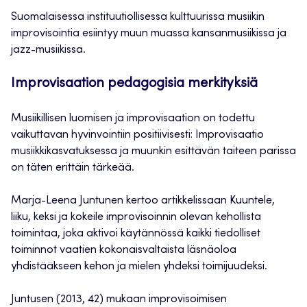
Suomalaisessa instituutiollisessa kulttuurissa musiikin
improvisointia esiintyy muun muassa kansanmusiikissa ja
jazz-musiikissa.
Improvisaation pedagogisia merkityksiä
Musiikillisen luomisen ja improvisaation on todettu
vaikuttavan hyvinvointiin positiivisesti: Improvisaatio
musiikkikasvatuksessa ja muunkin esittävän taiteen parissa
on täten erittäin tärkeää.
Marja-Leena Juntunen kertoo artikkelissaan Kuuntele,
liiku, keksi ja kokeile improvisoinnin olevan kehollista
toimintaa, joka aktivoi käytännössä kaikki tiedolliset
toiminnot vaatien kokonaisvaltaista läsnäoloa
yhdistääkseen kehon ja mielen yhdeksi toimijuudeksi.
Juntusen (2013, 42) mukaan improvisoimisen