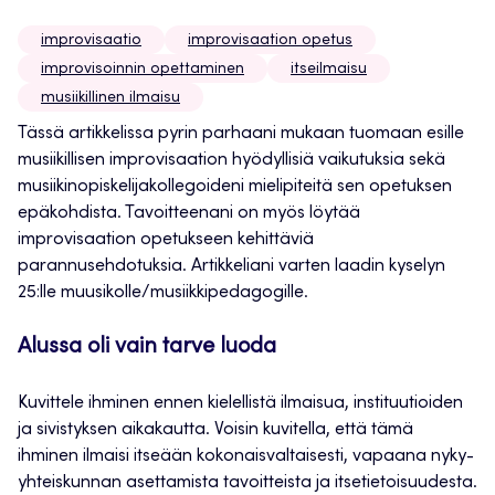
improvisaatio
improvisaation opetus
improvisoinnin opettaminen
itseilmaisu
musiikillinen ilmaisu
Tässä artikkelissa pyrin parhaani mukaan tuomaan esille
musiikillisen improvisaation hyödyllisiä vaikutuksia sekä
musiikinopiskelijakollegoideni mielipiteitä sen opetuksen
epäkohdista. Tavoitteenani on myös löytää
improvisaation opetukseen kehittäviä
parannusehdotuksia. Artikkeliani varten laadin kyselyn
25:lle muusikolle/musiikkipedagogille.
Alussa oli vain tarve luoda
Kuvittele ihminen ennen kielellistä ilmaisua, instituutioiden
ja sivistyksen aikakautta. Voisin kuvitella, että tämä
ihminen ilmaisi itseään kokonaisvaltaisesti, vapaana nyky-
yhteiskunnan asettamista tavoitteista ja itsetietoisuudesta.