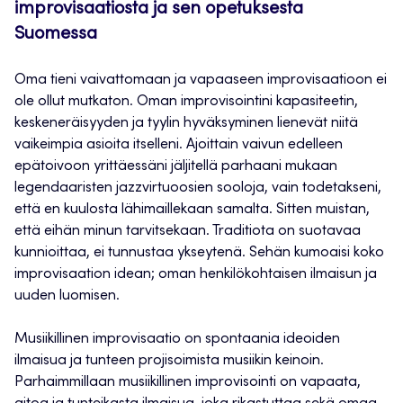
improvisaatiosta ja sen opetuksesta
Suomessa
Oma tieni vaivattomaan ja vapaaseen improvisaatioon ei
ole ollut mutkaton. Oman improvisointini kapasiteetin,
keskeneräisyyden ja tyylin hyväksyminen lienevät niitä
vaikeimpia asioita itselleni. Ajoittain vaivun edelleen
epätoivoon yrittäessäni jäljitellä parhaani mukaan
legendaaristen jazzvirtuoosien sooloja, vain todetakseni,
että en kuulosta lähimaillekaan samalta. Sitten muistan,
että eihän minun tarvitsekaan. Traditiota on suotavaa
kunnioittaa, ei tunnustaa ykseytenä. Sehän kumoaisi koko
improvisaation idean; oman henkilökohtaisen ilmaisun ja
uuden luomisen.
Musiikillinen improvisaatio on spontaania ideoiden
ilmaisua ja tunteen projisoimista musiikin keinoin.
Parhaimmillaan musiikillinen improvisointi on vapaata,