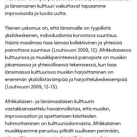
ja länsimainen kulttuuri vaikuttavat tapaamme
improvisoida ja luoda uutta.
Yleinen uskomus on, että länsimaille on tyypillistä
yksilökeskeinen, individualismia korostava suuntaus.
Itäistä maailmaa taas leimaa kollektiivinen ja yhteisöä
painottava suuntaus (Louhivuori 2009, 12). Afrikkalaisessa
kulttuurissa ja musiikkiperinteessä painopiste on musiikin
jakamisessa ja yhteisöllisessä tekemisessä, kun taas
länsimaissa kulttuurissa musiikin harjoittaminen on
enemmän yksilöllistävämpää ja harjoittelukeskeisempää
(Louhivuori 2009, 12-13).
Afrikkalaisen- ja länsimaalaisen kulttuurin
vastakkainasettelu havainnollistaa, että musiikin,
improvisaation ja opettamisen käsitteiden
hahmottaminen on kulttuurisidonnaista. Afrikkalainen
musiikkiperinne perustuu pitkälti suulliseen perimään,