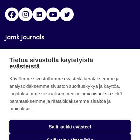
Facebook
Instagram
LinkedIn
Youtube
Twitter
Jamk Journals
Jamkin verkkolehdet ovat julkisia ja maksuttomasti
Tietoa sivustolla käytetyistä
luettavissa. Verkkolehtien tarkoituksena on tukea
evästeistä
opetusta sekä tutkimus-, kehitys- ja
innovaatiotoimintaa.
Käytämme sivustollamme evästeitä kerätäksemme ja
analysoidaksemme sivuston suorituskykyä ja käyttöä,
tarjotaksemme sosiaalisen median ominaisuuksia sekä
About the site
parantaaksemme ja räätälöidäksemme sisältöä ja
mainoksia.
Jamkin verkkolehdet
Saavutettavuusseloste
Salli kaikki evästeet
Tietosuojaseloste