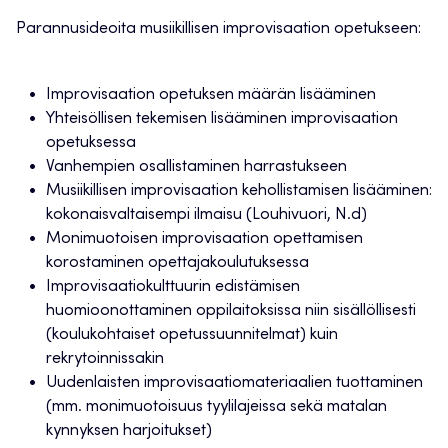
Parannusideoita musiikillisen improvisaation opetukseen:
Improvisaation opetuksen määrän lisääminen
Yhteisöllisen tekemisen lisääminen improvisaation
opetuksessa
Vanhempien osallistaminen harrastukseen
Musiikillisen improvisaation kehollistamisen lisääminen:
kokonaisvaltaisempi ilmaisu (Louhivuori, N.d)
Monimuotoisen improvisaation opettamisen
korostaminen opettajakoulutuksessa
Improvisaatiokulttuurin edistämisen
huomioonottaminen oppilaitoksissa niin sisällöllisesti
(koulukohtaiset opetussuunnitelmat) kuin
rekrytoinnissakin
Uudenlaisten improvisaatiomateriaalien tuottaminen
(mm. monimuotoisuus tyylilajeissa sekä matalan
kynnyksen harjoitukset)