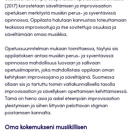
(2017) korostetaan säveltämisen ja improvisaation
opetuksen merkitystä musiikin perus- ja syventävissä
opinnoissa. Oppilasta halutaan kannustaa toteuttamaan
teoksissa improvisoituja ja itse sovitettuja osuuksia ja
säveltämään omaa musiikkia.
Opetussuunnitelman mukaan toimittaessa, täytyisi siis
oppilaitoksen antaa musiikin perus- ja syventävissä
opinnoissa mahdollisuus luovaan ja sallivaan
opetusilmapiiriin, joka mahdollistaisi oppilaan oman
kehityksen improvisoijana ja säveltäjänä. Suomessa
ollaan siis jo tartuttu toimiin valtakunnallisella tasolla
improvisaation ja sävellyksen opettamisen kehittämisessä.
Tämä on hieno asia ja askel eteenpäin improvisaation
yleistymisen ja siihen liittyvän pelottavan stigman
poistamisen kannalta.
Oma kokemukseni musiikillisen