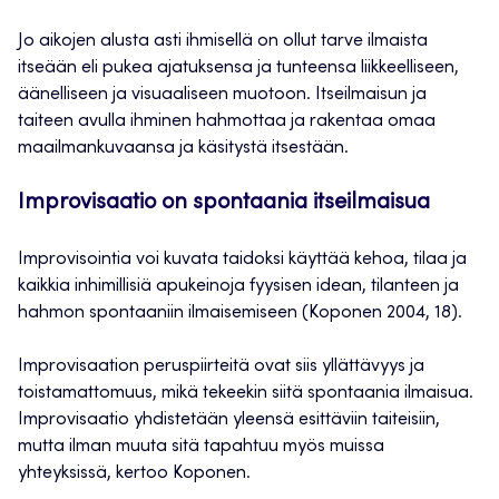
Jo aikojen alusta asti ihmisellä on ollut tarve ilmaista
itseään eli pukea ajatuksensa ja tunteensa liikkeelliseen,
äänelliseen ja visuaaliseen muotoon. Itseilmaisun ja
taiteen avulla ihminen hahmottaa ja rakentaa omaa
maailmankuvaansa ja käsitystä itsestään.
Improvisaatio on spontaania itseilmaisua
Improvisointia voi kuvata taidoksi käyttää kehoa, tilaa ja
kaikkia inhimillisiä apukeinoja fyysisen idean, tilanteen ja
hahmon spontaaniin ilmaisemiseen (Koponen 2004, 18).
Improvisaation peruspiirteitä ovat siis yllättävyys ja
toistamattomuus, mikä tekeekin siitä spontaania ilmaisua.
Improvisaatio yhdistetään yleensä esittäviin taiteisiin,
mutta ilman muuta sitä tapahtuu myös muissa
yhteyksissä, kertoo Koponen.