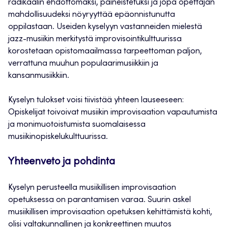
radikaalin ehdottomaksi, paineistetuksi ja jopa opettajan
mahdollisuudeksi nöyryyttää epäonnistunutta
oppilastaan. Useiden kyselyyn vastanneiden mielestä
jazz-musiikin merkitystä improvisointikulttuurissa
korostetaan opistomaailmassa tarpeettoman paljon,
verrattuna muuhun populaarimusiikkiin ja
kansanmusiikkiin.
Kyselyn tulokset voisi tiivistää yhteen lauseeseen:
Opiskelijat toivoivat musiikin improvisaation vapautumista
ja monimuotoistumista suomalaisessa
musiikinopiskelukulttuurissa.
Yhteenveto ja pohdinta
Kyselyn perusteella musiikillisen improvisaation
opetuksessa on parantamisen varaa. Suurin askel
musiikillisen improvisaation opetuksen kehittämistä kohti,
olisi valtakunnallinen ja konkreettinen muutos