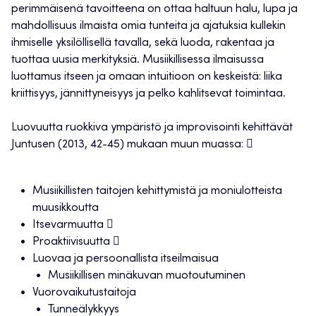
perimmäisenä tavoitteena on ottaa haltuun halu, lupa ja
mahdollisuus ilmaista omia tunteita ja ajatuksia kullekin
ihmiselle yksilöllisellä tavalla, sekä luoda, rakentaa ja
tuottaa uusia merkityksiä. Musiikillisessa ilmaisussa
luottamus itseen ja omaan intuitioon on keskeistä: liika
kriittisyys, jännittyneisyys ja pelko kahlitsevat toimintaa.
Luovuutta ruokkiva ympäristö ja improvisointi kehittävät
Juntusen (2013, 42-45) mukaan muun muassa: 
Musiikillisten taitojen kehittymistä ja moniulotteista
muusikkoutta
Itsevarmuutta 
Proaktiivisuutta 
Luovaa ja persoonallista itseilmaisua
Musiikillisen minäkuvan muotoutuminen
Vuorovaikutustaitoja
Tunneälykkyys