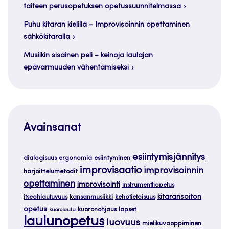
taiteen perusopetuksen opetussuunnitelmassa
Puhu kitaran kielillä – Improvisoinnin opettaminen
sähkökitaralla
Musiikin sisäinen peli – keinoja laulajan
epävarmuuden vähentämiseksi
Avainsanat
esiintymisjännitys
dialogisuus
ergonomia
esiintyminen
improvisaatio
improvisoinnin
harjoittelumetodit
opettaminen
improvisointi
instrumenttiopetus
kitaransoiton
itseohjautuvuus
kansanmusiikki
kehotietoisuus
opetus
kuoronohjaus
lapset
kuorolaulu
laulunopetus
luovuus
mielikuvaoppiminen