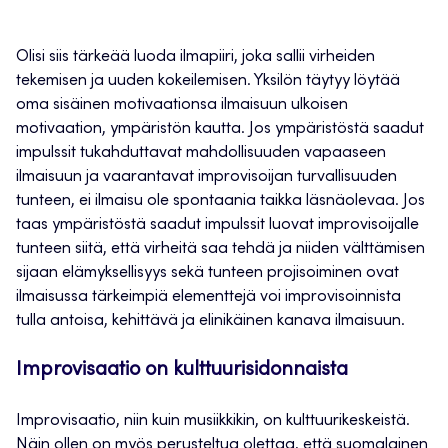
Olisi siis tärkeää luoda ilmapiiri, joka sallii virheiden
tekemisen ja uuden kokeilemisen. Yksilön täytyy löytää
oma sisäinen motivaationsa ilmaisuun ulkoisen
motivaation, ympäristön kautta. Jos ympäristöstä saadut
impulssit tukahduttavat mahdollisuuden vapaaseen
ilmaisuun ja vaarantavat improvisoijan turvallisuuden
tunteen, ei ilmaisu ole spontaania taikka läsnäolevaa. Jos
taas ympäristöstä saadut impulssit luovat improvisoijalle
tunteen siitä, että virheitä saa tehdä ja niiden välttämisen
sijaan elämyksellisyys sekä tunteen projisoiminen ovat
ilmaisussa tärkeimpiä elementtejä voi improvisoinnista
tulla antoisa, kehittävä ja elinikäinen kanava ilmaisuun.
Improvisaatio on kulttuurisidonnaista
Improvisaatio, niin kuin musiikkikin, on kulttuurikeskeistä.
Näin ollen on myös perusteltua olettaa, että suomalainen