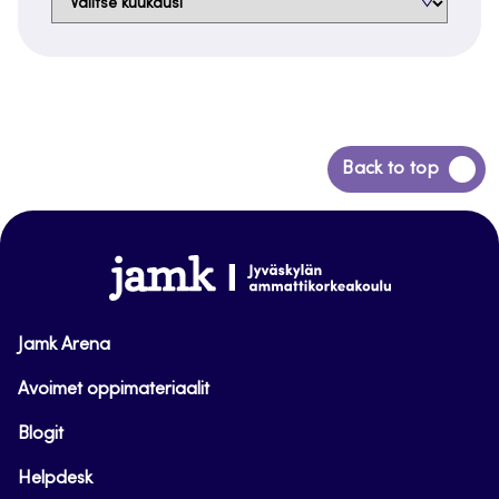
Siirry
Back to top
takaisin
sivun
alkuun
www.jamk.fi
Jamk Arena
Avoimet oppimateriaalit
Blogit
Helpdesk