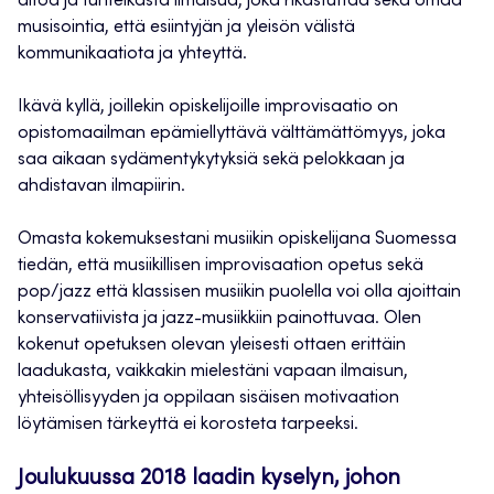
aitoa ja tunteikasta ilmaisua, joka rikastuttaa sekä omaa
musisointia, että esiintyjän ja yleisön välistä
kommunikaatiota ja yhteyttä.
Ikävä kyllä, joillekin opiskelijoille improvisaatio on
opistomaailman epämiellyttävä välttämättömyys, joka
saa aikaan sydämentykytyksiä sekä pelokkaan ja
ahdistavan ilmapiirin.
Omasta kokemuksestani musiikin opiskelijana Suomessa
tiedän, että musiikillisen improvisaation opetus sekä
pop/jazz että klassisen musiikin puolella voi olla ajoittain
konservatiivista ja jazz-musiikkiin painottuvaa. Olen
kokenut opetuksen olevan yleisesti ottaen erittäin
laadukasta, vaikkakin mielestäni vapaan ilmaisun,
yhteisöllisyyden ja oppilaan sisäisen motivaation
löytämisen tärkeyttä ei korosteta tarpeeksi.
Joulukuussa 2018 laadin kyselyn, johon