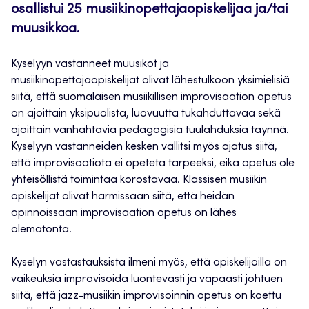
osallistui 25 musiikinopettajaopiskelijaa ja/tai
muusikkoa.
Kyselyyn vastanneet muusikot ja
musiikinopettajaopiskelijat olivat lähestulkoon yksimielisiä
siitä, että suomalaisen musiikillisen improvisaation opetus
on ajoittain yksipuolista, luovuutta tukahduttavaa sekä
ajoittain vanhahtavia pedagogisia tuulahduksia täynnä.
Kyselyyn vastanneiden kesken vallitsi myös ajatus siitä,
että improvisaatiota ei opeteta tarpeeksi, eikä opetus ole
yhteisöllistä toimintaa korostavaa. Klassisen musiikin
opiskelijat olivat harmissaan siitä, että heidän
opinnoissaan improvisaation opetus on lähes
olematonta.
Kyselyn vastastauksista ilmeni myös, että opiskelijoilla on
vaikeuksia improvisoida luontevasti ja vapaasti johtuen
siitä, että jazz-musiikin improvisoinnin opetus on koettu