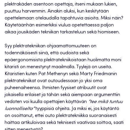
plektrakäden asentoon opettaja, itseni mukaan lukien,
puuttuu harvemmin. Ainakin aluksi, kun keskitytään
opettelemaan otelaudalla tapahtuvia asioita. Miksi näin?
Käytetäänhän esimerkiksi viulua opetettaessa paljon
aikaa jousikäden tekniikan tarkasteluun sekä hiomiseen.
Syy plektratekniikan ohjaamattomuuteen on
todennäköisesti siinä, että oudoista sekä
epäergonomisista plektratekniikoistaan huolimatta moni
kitaristi on menestynyt maailmalla. Tyylejä on useita.
Kitaristien kuten Pat Methenyn sekä Marty Friedmanin
plektratekniikat ovat outoudessaan jo yksi oma
puheenaiheensa. Ihmisten fyysiset atribuutit ovat
jokaisella erilaiset ja tähän sekä aiempaan argumenttiin
vedoten voi kuulla opettajien käyttävän
”tee mikä tuntuu
luonnolliselta”
tyyppisiä ohjeita. Ja miksi ei, jos käytäntö
on osoittanut, ettei outo plektratekniikka suoranaisesti
haittaa artikuloivaa sekä teknisesti vaativaa soittoa, saati
sitten menestystä?