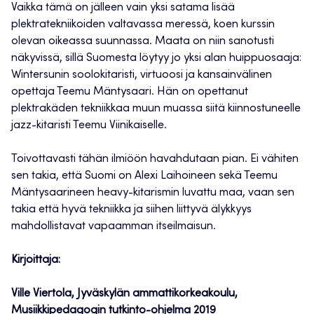
Vaikka tämä on jälleen vain yksi satama lisää
plektratekniikoiden valtavassa meressä, koen kurssin
olevan oikeassa suunnassa. Maata on niin sanotusti
näkyvissä, sillä Suomesta löytyy jo yksi alan huippuosaaja:
Wintersunin soolokitaristi, virtuoosi ja kansainvälinen
opettaja Teemu Mäntysaari. Hän on opettanut
plektrakäden tekniikkaa muun muassa siitä kiinnostuneelle
jazz-kitaristi Teemu Viinikaiselle.
Toivottavasti tähän ilmiöön havahdutaan pian. Ei vähiten
sen takia, että Suomi on Alexi Laihoineen sekä Teemu
Mäntysaarineen heavy-kitarismin luvattu maa, vaan sen
takia että hyvä tekniikka ja siihen liittyvä älykkyys
mahdollistavat vapaamman itseilmaisun.
Kirjoittaja:
Ville Viertola, Jyväskylän ammattikorkeakoulu,
Musiikkipedagogin tutkinto-ohjelma 2019