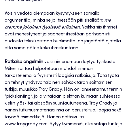
Voisin vedota aiempaan kysymykseen samalla
argumentilla, minkä se jo itsessään piti sisällään:
me
olemme jokainen fyysisesti erilainen
. Vaikka siis ihmiset
ovat menestyneet ja saaneet itsestään parhaan irti
oudoista tekniikoistaan huolimatta, on järjetöntä ajatella
että sama pätee koko ihmiskuntaan.
Ratkaisu ongelmiin
voisi nimenomaan löytyä fysiikasta.
Miten soittoa helpotetaan mahdollisimman
tarkastelemalla fyysistesti loogisia ratkaisuja. Tätä työtä
on tehnyt yhdysvaltalainen sähkökitaran soittamisen
tutkija, muusikko Troy Grady. Hän on lanseerannut termin
”pickslanting”, jolla viitataan plektran kulmaan suhteessa
kieliin ylös- tai alaspäin suuntautuneena. Troy Grady ja
hänen tutkimusmateriaalinsa on perusteltua, laajaa sekä
täynnä esimerkkejä. Hänen nettisivulta
www.troygrady.com löytyy kymmeniä, ellei satoja tunteja