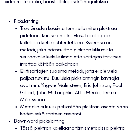
videomateriaalia, haastatteluja sekä harjoituksia.
Pickslanting
Troy Gradyn keksimä termi sille miten plektraa
pidetään, kun se on joko ylös- tai alaspäin
kallellaan kieliin suhteutettuna. Kyseessä on
metodi, joka edesauttaa plektran liikkumista
seuraavalle kielelle ilman että soittajan tarvitsee
irrottaa kättään paikaltaan.
Eliittisoittajien suosima metodi, jota ei ole vielä
paljoa tutkittu. Kuuluisia pickslantingin käyttäjiä
ovat mm. Yngwie Malmsteen, Eric Johnson, Paul
Gilbert, John McLaughlin, Al Di Meola, Teemu
Mäntysaari.
Metodiin ei kuulu pelkästään plektran asento vaan
käden sekä ranteen asennot.
Downward pickslanting
Tässä plektran kalellaanpitämismetodissa plektra