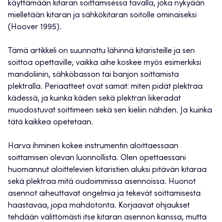
käyttämään kitaran soittamisessa tavalla, joka nykyään
mielletään kitaran ja sähkökitaran soitolle ominaiseksi
(Hoover 1995).
Tämä artikkeli on suunnattu lähinnä kitaristeille ja sen
soittoa opettaville, vaikka aihe koskee myös esimerkiksi
mandoliinin, sähköbasson tai banjon soittamista
plektralla. Periaatteet ovat samat: miten pidät plektraa
kädessä, ja kuinka käden sekä plektran liikeradat
muodostuvat soittimeen sekä sen kieliin nähden. Ja kuinka
tätä kaikkea opetetaan.
Harva ihminen kokee instrumentin aloittaessaan
soittamisen olevan luonnollista. Olen opettaessani
huomannut aloittelevien kitaristien aluksi pitävän kitaraa
sekä plektraa mitä oudoimmissa asennoissa. Huonot
asennot aiheuttavat ongelmia ja tekevät soittamisesta
haastavaa, jopa mahdotonta. Korjaavat ohjaukset
tehdään välittömästi itse kitaran asennon kanssa, mutta