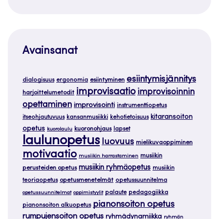
Avainsanat
esiintymisjännitys
dialogisuus
ergonomia
esiintyminen
improvisaatio
improvisoinnin
harjoittelumetodit
opettaminen
improvisointi
instrumenttiopetus
kitaransoiton
itseohjautuvuus
kansanmusiikki
kehotietoisuus
opetus
kuoronohjaus
lapset
kuorolaulu
laulunopetus
luovuus
mielikuvaoppiminen
motivaatio
musiikin
musiikin harrastaminen
musiikin ryhmäopetus
perusteiden opetus
musiikin
teoriaopetus
opetusmenetelmät
opetussuunnitelma
palaute
pedagogiikka
opetussuunnitelmat
oppimistyylit
pianonsoiton opetus
pianonsoiton alkuopetus
rumpujensoiton opetus
ryhmädynamiikka
ryhmän