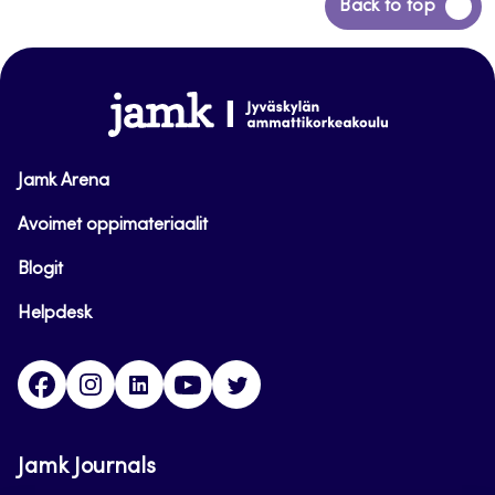
Siirry
Back to top
takaisin
sivun
alkuun
www.jamk.fi
Jamk Arena
Avoimet oppimateriaalit
Blogit
Helpdesk
Facebook
Instagram
LinkedIn
Youtube
Twitter
Jamk Journals