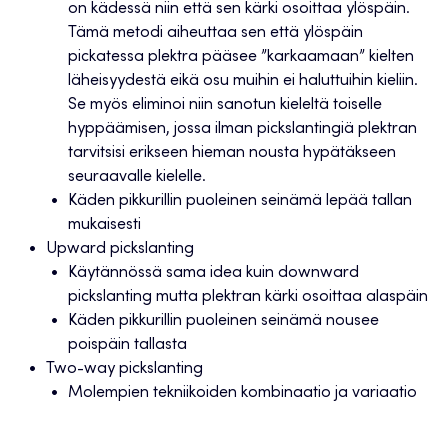
on kädessä niin että sen kärki osoittaa ylöspäin.
Tämä metodi aiheuttaa sen että ylöspäin
pickatessa plektra pääsee ”karkaamaan” kielten
läheisyydestä eikä osu muihin ei haluttuihin kieliin.
Se myös eliminoi niin sanotun kieleltä toiselle
hyppäämisen, jossa ilman pickslantingiä plektran
tarvitsisi erikseen hieman nousta hypätäkseen
seuraavalle kielelle.
Käden pikkurillin puoleinen seinämä lepää tallan
mukaisesti
Upward pickslanting
Käytännössä sama idea kuin downward
pickslanting mutta plektran kärki osoittaa alaspäin
Käden pikkurillin puoleinen seinämä nousee
poispäin tallasta
Two-way pickslanting
Molempien tekniikoiden kombinaatio ja variaatio