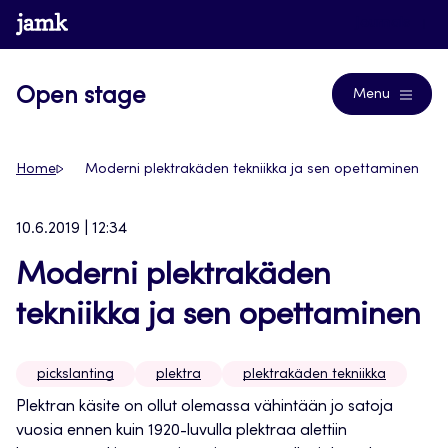
Siirry
www.jamk.fi
Journals
suoraan
sisältöön
Open stage
Menu
Home
Moderni plektrakäden tekniikka ja sen opettaminen
10.6.2019 | 12:34
Moderni plektrakäden
tekniikka ja sen opettaminen
pickslanting
plektra
plektrakäden tekniikka
Plektran käsite on ollut olemassa vähintään jo satoja
vuosia ennen kuin 1920-luvulla plektraa alettiin