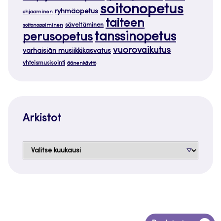
soitonopetus
ryhmäopetus
ohjaaminen
taiteen
säveltäminen
soitonoppiminen
tanssinopetus
perusopetus
vuorovaikutus
varhaisiän musiikkikasvatus
yhteismusisointi
äänenkäyttö
Arkistot
Arkistot