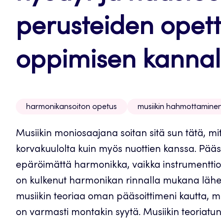
perusteiden opet
oppimisen kannal
harmonikansoiton opetus
musiikin hahmottamine
Musiikin moniosaajana soitan sitä sun tätä, mitä
korvakuulolta kuin myös nuottien kanssa. Pääso
epäröimättä harmonikka, vaikka instrumenttiop
on kulkenut harmonikan rinnalla mukana lähe
musiikin teoriaa oman pääsoittimeni kautta, 
on varmasti montakin syytä. Musiikin teoriatu