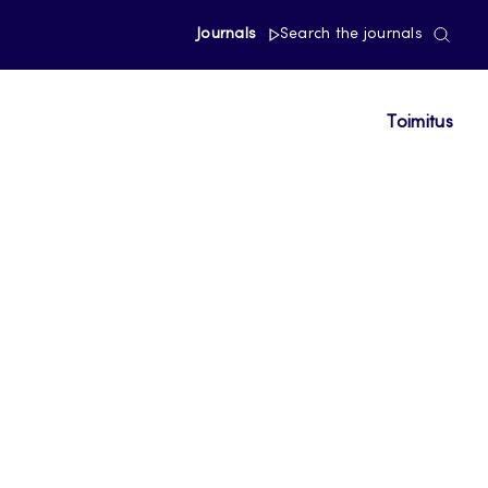
Journals
Search the journals
Toimitus