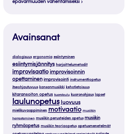
epävarmuuden vähentämiseksi
Avainsanat
dialogisuus
ergonomia
esiintyminen
esiintymisjännitys
harjoittelumetodit
improvisaatio
improvisoinnin
opettaminen
improvisointi
instrumenttiopetus
itseohjautuvuus
kansanmusiikki
kehotietoisuus
kitaransoiton opetus
kuoronohjaus
lapset
kuorolaulu
laulunopetus
luovuus
motivaatio
mielikuvaoppiminen
musiikin
musiikin
musiikin perusteiden opetus
harrastaminen
ryhmäopetus
musiikin teoriaopetus
opetusmenetelmät
opetussuunnitelma
palaute