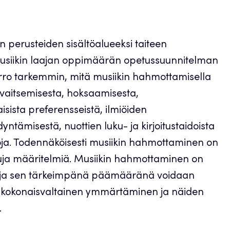
 perusteiden sisältöalueeksi taiteen
usiikin laajan oppimäärän opetussuunnitelman
erro tarkemmin, mitä musiikin hahmottamisella
avaitsemisesta, hoksaamisesta,
sista preferensseistä, ilmiöiden
ntämisestä, nuottien luku- ja kirjoitustaidoista
intoja. Todennäköisesti musiikin hahmottaminen on
tuja määritelmiä. Musiikin hahmottaminen on
to ja sen tärkeimpänä päämääränä voidaan
den kokonaisvaltainen ymmärtäminen ja näiden
.