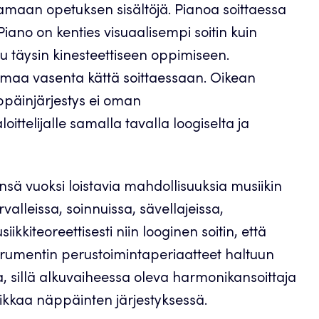
amaan opetuksen sisältöjä. Pianoa soittaessa
Piano on kenties visuaalisempi soitin kuin
 täysin kinesteettiseen oppimiseen.
aa vasenta kättä soittaessaan. Oikean
ppäinjärjestys ei oman
ttelijalle samalla tavalla loogiselta ja
sä vuoksi loistavia mahdollisuuksia musiikin
valleissa, soinnuissa, sävellajeissa,
kkiteoreettisesti niin looginen soitin, että
strumentin perustoimintaperiaatteet haltuun
ta, sillä alkuvaiheessa oleva harmonikansoittaja
ikkaa näppäinten järjestyksessä.