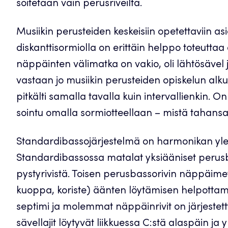
soitetaan vain perusriveiltä.
Musiikin perusteiden keskeisiin opetettaviin asi
diskanttisormiolla on erittäin helppo toteuttaa 
näppäinten välimatka on vakio, oli lähtösävel 
vastaan jo musiikin perusteiden opiskelun alku
pitkälti samalla tavalla kuin intervallienkin. On
sointu omalla sormiotteellaan – mistä tahansa 
Standardibassojärjestelmä on harmonikan yle
Standardibassossa matalat yksiääniset perusb
pystyrivistä. Toisen perusbassorivin näppäimet
kuoppa, koriste) äänten löytämisen helpottam
septimi ja molemmat näppäinrivit on järjeste
sävellajit löytyvät liikkuessa C:stä alaspäin ja 