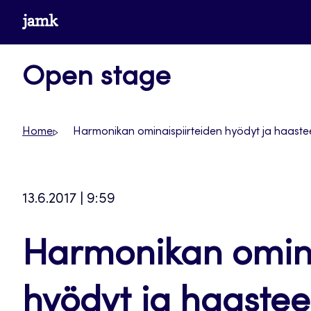
Siirry
www.jamk.fi
suoraan
sisältöön
Open stage
Home
Harmonikan ominaispiirteiden hyödyt ja haastee
13.6.2017 | 9:59
Harmonikan omina
hyödyt ja haastee