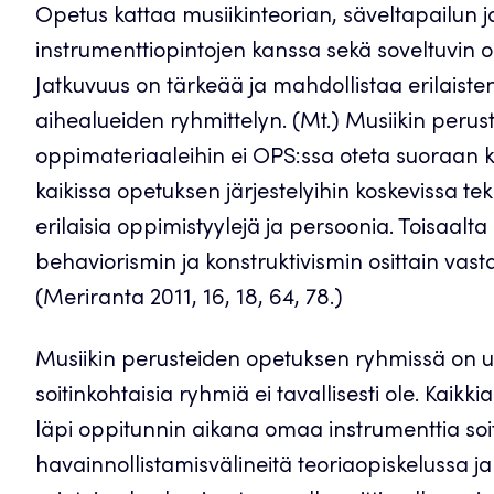
Opetus kattaa musiikinteorian, säveltapailun ja
instrumenttiopintojen kanssa sekä soveltuvin o
Jatkuvuus on tärkeää ja mahdollistaa erilaist
aihealueiden ryhmittelyn. (Mt.) Musiikin peru
oppimateriaaleihin ei OPS:ssa oteta suoraan k
kaikissa opetuksen järjestelyihin koskevissa te
erilaisia oppimistyylejä ja persoonia. Toisaal
behaviorismin ja konstruktivismin osittain vas
(Meriranta 2011, 16, 18, 64, 78.)
Musiikin perusteiden opetuksen ryhmissä on use
soitinkohtaisia ryhmiä ei tavallisesti ole. Kaikk
läpi oppitunnin aikana omaa instrumenttia soit
havainnollistamisvälineitä teoriaopiskelussa ja