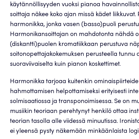
käytännöllisyyden vuoksi pianoa havainnollist
soittaja näkee koko ajan missä kädet liikkuvat. 
harmonikka, jonka vasen (basso)puoli perustuu
Harmonikansoittajan on mahdotonta nähdä om
(diskantti)puolen kromatiikkaan perustuva nä
soitonopettajakokemuksen perusteella tunnu aloi
suoraviivaiselta kuin pianon koskettimet.
Harmonikka tarjoaa kuitenkin ominaispiirteiden
hahmottamisen helpottamiseksi erityisesti inter
solmisaatiossa ja transponoimisessa. Se on musii
musiikin teoriaan perehtynyt henkilö ottaa in
teorian tasolla alle viidessä minuutissa. Ironis
ei yleensä pysty näkemään minkäänlaista logi