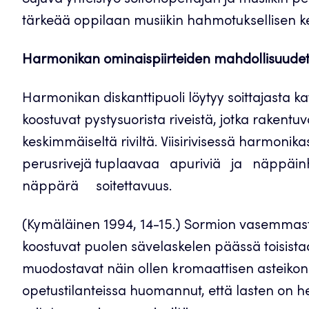
Sujuva yhteistyö soitonopettajan ja musiikin pe
tärkeää oppilaan musiikin hahmotuksellisen k
Harmonikan ominaispiirteiden mahdollisuude
Harmonikan diskanttipuoli löytyy soittajasta 
koostuvat pystysuorista riveistä, jotka rakentuva
keskimmäiseltä riviltä. Viisirivisessä harmonika
perusrivejä tuplaavaa apuriviä ja näpp
näppärä soitettavuus.
(Kymäläinen 1994, 14-15.) Sormion vasemmasta l
koostuvat puolen sävelaskelen päässä toisistaan 
muodostavat näin ollen kromaattisen asteikon.
opetustilanteissa huomannut, että lasten on