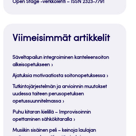
Open Stage -verkkolehti – ISSN 2323-7791
Viimeisimmät artikkelit
Säveltapailun integroiminen kanteleensoiton
alkeisopetukseen
Ajatuksia motivaatiosta soitonopetuksessa
Tutkintojärjestelmän ja arvioinnin muutokset
uudessa taiteen perusopetuksen
opetussuunnitelmassa
Puhu kitaran kielillä – Improvisoinnin
opettaminen sähkökitaralla
Musiikin sisäinen peli – keinoja laulajan