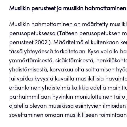
Musiikin perusteet ja musiikin hahmottaminen
Musiikin hahmottaminen on määritetty musiikin
perusopetuksessa (Taiteen perusopetuksen m
perusteet 2002.). Määritelmä ei kuitenkaan k
tässä yhteydessä tarkoitetaan. Kyse voi olla h
ymmärtämisestä, sisäistämisestä, henkilökohtai
yhdistämisestä, korvakuulolta soittamisen hyödy
tai vaikka kyvystä kuvailla musiikillisia hava
eräänlainen yhdistelmä kaikkia edellä mainit
parhaimmillaan hyvinkin moniulotteinen tai
ajatella olevan musiikissa esiintyvien ilmiöi
soveltaminen omaan musiikilliseen toimintaan