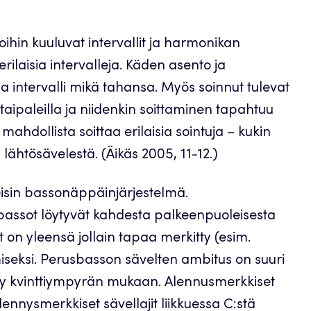
oihin kuuluvat intervallit ja harmonikan
erilaisia intervalleja. Käden asento ja
ja intervalli mikä tahansa. Myös soinnut tulevat
taipaleilla ja niidenkin soittaminen tapahtuu
 mahdollista soittaa erilaisia sointuja – kukin
lähtösävelestä. (Äikäs 2005, 11-12.)
isin bassonäppäinjärjestelmä.
assot löytyvät kahdesta palkeenpuoleisesta
 on yleensä jollain tapaa merkitty (esim.
iseksi. Perusbasson sävelten ambitus on suuri
tty kvinttiympyrän mukaan. Alennusmerkkiset
ylennysmerkkiset sävellajit liikkuessa C:stä