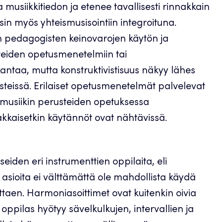
 musiikkitiedon ja etenee tavallisesti rinnakkain
sin myös yhteismusisointiin integroituna.
en pedagogisten keinovarojen käytön ja
steiden opetusmenetelmiin tai
antaa, mutta konstruktivistisuus näkyy lähes
ksteissä. Erilaiset opetusmenetelmät palvelevat
ta musiikin perusteiden opetuksessa
takkaisetkin käytännöt ovat nähtävissä.
iden eri instrumenttien oppilaita, eli
ia asioita ei välttämättä ole mahdollista käydä
taen. Harmoniasoittimet ovat kuitenkin oivia
 oppilas hyötyy sävelkulkujen, intervallien ja