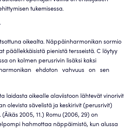
rusteiden opettajan välillä on ensisijaisen
ehittymisen tukemisessa.
t
katsottuna oikealta. Näppäinharmonikan sormio
t päällekkäisistä pienistä tersseistä. C löytyy
ssa on kolmen perusrivin lisäksi kaksi
äinharmonikan ehdoton vahvuus on sen
aidasta oikealle alaviistoon lähtevät vinorivit
olevista sävelistä ja keskirivit (perusrivit)
 (Äikäs 2005, 11.) Romu (2006, 29) on
 helpompi hahmottaa näppäimistö, kun alussa