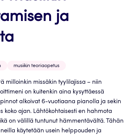
tamisen ja
ta
n
musiikin teoriaopetus
 milloinkin missäkin tyylilajissa – niin
ittimeni on kuitenkin aina kysyttäessä
innot alkoivat 6-vuotiaana pianolla ja sekin
s koko ajan. Lähtökohtaisesti en hahmota
mikä on välillä tuntunut hämmentävältä. Tähän
nneilla käytetään usein helppouden ja