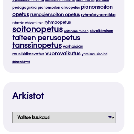
opetussuunnitelmat
oppimistyylit
pianonsoiton
pedagogiikka
pianonsoiton alkuopetus
opetus
rumpujensoiton opetus
ryhmädynamiikka
ryhmäopetus
ryhmän ohjaaminen
soitonopetus
säveltäminen
soitonoppiminen
taiteen perusopetus
tanssinopetus
varhaisiän
vuorovaikutus
musiikkikasvatus
yhteismusisointi
äänenkäyttö
Arkistot
Arkistot