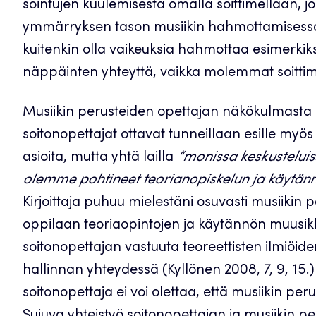
sointujen kuulemisesta omalla soittimellaan, 
ymmärryksen tason musiikin hahmottamisessa. 
kuitenkin olla vaikeuksia hahmottaa esimerkik
näppäinten yhteyttä, vaikka molemmat soittim
Musiikin perusteiden opettajan näkökulmasta
soitonopettajat ottavat tunneillaan esille myös h
asioita, mutta yhtä lailla
“monissa keskusteluis
olemme pohtineet teorianopiskelun ja käytännö
Kirjoittaja puhuu mielestäni osuvasti musiikin
oppilaan teoriaopintojen ja käytännön muusik
soitonopettajan vastuuta teoreettisten ilmiöi
hallinnan yhteydessä (Kyllönen 2008, 7, 9, 15.) I
soitonopettaja ei voi olettaa, että musiikin per