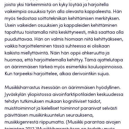
joista yksi tärkeimmistä on kyky löytää ja harjoitella
vaikeimpia osuuksia työn alla olevasta kappaleesta. Hän
myös tiedostaa soittotekniikan kehittämisen merkityksen.
Usein vaikeiden osuuksien ja kappaleiden kehittäminen
tapahtuu toistamalla niitä keskittyneesti, mikä saattaa olla
puuduttavaa. Hän on valmis hiomaan niitä kehittyäkseen,
vaikka harjoitteleminen tässä suhteessa ei olisikaan
kaikista miellyttävintä. Näin hän oppii ahkeruutta ja
huomaa, että harjoittelemalla kehittyy. Tämä ajattelutapa
on äärimmäisen tärkeä myös esimerkiksi kouluopinnoissa.
Kun tarpeeksi harjoittelee, alkaa derivointikin sujua.
Musiikkiharrastus itsessään on äärimmäisen hyödyllinen.
Jyväskylän yliopistossa aivoinfarktipotilaiden keskuudessa
tehdyn tutkimuksen mukaan kognitiiviset taidot,
muistitoiminnot ja kielelliset toiminnot paranivat selvästi
päivittäisen musiikinkuuntelun seurauksena,
musiikkigenrestä riippumatta. (Musiikki parantaa aivojen