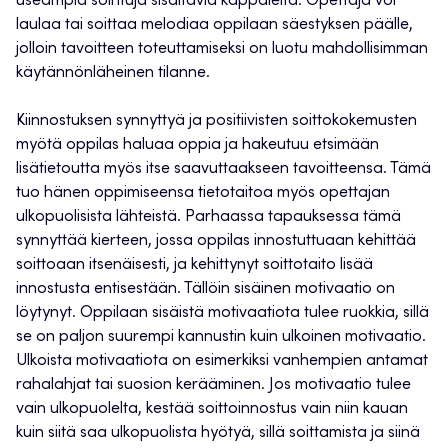
useampia sointuja sisältäviä kappaleita. Opettaja voi
laulaa tai soittaa melodiaa oppilaan säestyksen päälle,
jolloin tavoitteen toteuttamiseksi on luotu mahdollisimman
käytännönläheinen tilanne.
Kiinnostuksen synnyttyä ja positiivisten soittokokemusten
myötä oppilas haluaa oppia ja hakeutuu etsimään
lisätietoutta myös itse saavuttaakseen tavoitteensa. Tämä
tuo hänen oppimiseensa tietotaitoa myös opettajan
ulkopuolisista lähteistä. Parhaassa tapauksessa tämä
synnyttää kierteen, jossa oppilas innostuttuaan kehittää
soittoaan itsenäisesti, ja kehittynyt soittotaito lisää
innostusta entisestään. Tällöin sisäinen motivaatio on
löytynyt. Oppilaan sisäistä motivaatiota tulee ruokkia, sillä
se on paljon suurempi kannustin kuin ulkoinen motivaatio.
Ulkoista motivaatiota on esimerkiksi vanhempien antamat
rahalahjat tai suosion kerääminen. Jos motivaatio tulee
vain ulkopuolelta, kestää soittoinnostus vain niin kauan
kuin siitä saa ulkopuolista hyötyä, sillä soittamista ja siinä