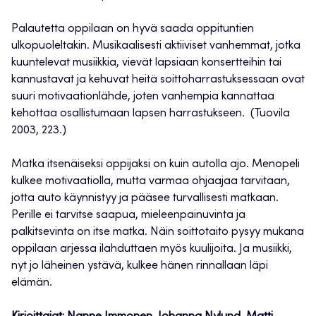
Palautetta oppilaan on hyvä saada oppituntien
ulkopuoleltakin. Musikaalisesti aktiiviset vanhemmat, jotka
kuuntelevat musiikkia, vievät lapsiaan konsertteihin tai
kannustavat ja kehuvat heitä soittoharrastuksessaan ovat
suuri motivaationlähde, joten vanhempia kannattaa
kehottaa osallistumaan lapsen harrastukseen. (Tuovila
2003, 223.)
Matka itsenäiseksi oppijaksi on kuin autolla ajo. Menopeli
kulkee motivaatiolla, mutta varmaa ohjaajaa tarvitaan,
jotta auto käynnistyy ja pääsee turvallisesti matkaan.
Perille ei tarvitse saapua, mieleenpainuvinta ja
palkitsevinta on itse matka. Näin soittotaito pysyy mukana
oppilaan arjessa ilahduttaen myös kuulijoita. Ja musiikki,
nyt jo läheinen ystävä, kulkee hänen rinnallaan läpi
elämän.