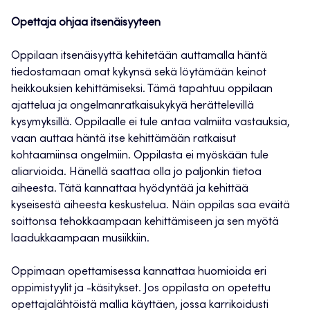
Opettaja ohjaa itsenäisyyteen
Oppilaan itsenäisyyttä kehitetään auttamalla häntä
tiedostamaan omat kykynsä sekä löytämään keinot
heikkouksien kehittämiseksi. Tämä tapahtuu oppilaan
ajattelua ja ongelmanratkaisukykyä herättelevillä
kysymyksillä. Oppilaalle ei tule antaa valmiita vastauksia,
vaan auttaa häntä itse kehittämään ratkaisut
kohtaamiinsa ongelmiin. Oppilasta ei myöskään tule
aliarvioida. Hänellä saattaa olla jo paljonkin tietoa
aiheesta. Tätä kannattaa hyödyntää ja kehittää
kyseisestä aiheesta keskustelua. Näin oppilas saa eväitä
soittonsa tehokkaampaan kehittämiseen ja sen myötä
laadukkaampaan musiikkiin.
Oppimaan opettamisessa kannattaa huomioida eri
oppimistyylit ja -käsitykset. Jos oppilasta on opetettu
opettajalähtöistä mallia käyttäen, jossa karrikoidusti