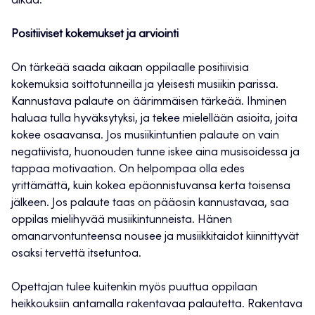
aikaa.
Positiiviset kokemukset ja arviointi
On tärkeää saada aikaan oppilaalle positiivisia
kokemuksia soittotunneilla ja yleisesti musiikin parissa.
Kannustava palaute on äärimmäisen tärkeää. Ihminen
haluaa tulla hyväksytyksi, ja tekee mielellään asioita, joita
kokee osaavansa. Jos musiikintuntien palaute on vain
negatiivista, huonouden tunne iskee aina musisoidessa ja
tappaa motivaation. On helpompaa olla edes
yrittämättä, kuin kokea epäonnistuvansa kerta toisensa
jälkeen. Jos palaute taas on pääosin kannustavaa, saa
oppilas mielihyvää musiikintunneista. Hänen
omanarvontunteensa nousee ja musiikkitaidot kiinnittyvät
osaksi tervettä itsetuntoa.
Opettajan tulee kuitenkin myös puuttua oppilaan
heikkouksiin antamalla rakentavaa palautetta. Rakentava