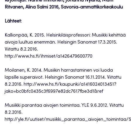
Kirjoittajat: Nanne Immonen, Johanna Nylund, Matti
Ritvanen, Alina Salmi 2016, Savonia-ammattikorkeakoulu
Lähteet:
Kallionpää, K. 2015. Helsinkiläisprofessori: Musiikki kehittää
aivoja luultua enemmän. Helsingin Sanomat 17.3.2015.
Viitattu 8.2.2016.
http://www.hs.fi/ihmiset/a1426479600770
Moilanen, K. 2014. Musiikin harrastaminen voi luoda
lapsille superaivot. Helsingin Sanomat 16.11.2014. Viitattu
8.2.2016. http://www.hs.fi/kaupunki/a1416024013451?
jako=bc0bfc0435c3f6997e82dc7617fbe3d1&ref
Musiikki parantaa aivojen toimintaa. YLE 9.6.2012. Viitattu
8.2.2016.
http://yle.fi/uutiset/musiikki_parantaa_aivojen_toimintaa