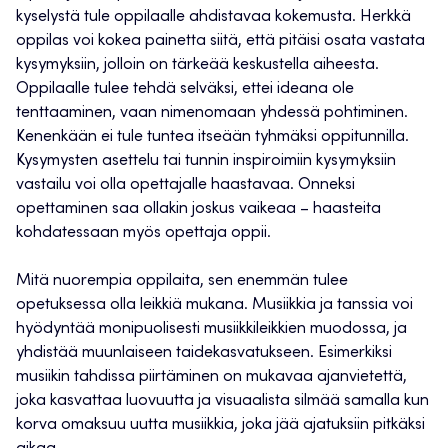
kyselystä tule oppilaalle ahdistavaa kokemusta. Herkkä
oppilas voi kokea painetta siitä, että pitäisi osata vastata
kysymyksiin, jolloin on tärkeää keskustella aiheesta.
Oppilaalle tulee tehdä selväksi, ettei ideana ole
tenttaaminen, vaan nimenomaan yhdessä pohtiminen.
Kenenkään ei tule tuntea itseään tyhmäksi oppitunnilla.
Kysymysten asettelu tai tunnin inspiroimiin kysymyksiin
vastailu voi olla opettajalle haastavaa. Onneksi
opettaminen saa ollakin joskus vaikeaa – haasteita
kohdatessaan myös opettaja oppii.
Mitä nuorempia oppilaita, sen enemmän tulee
opetuksessa olla leikkiä mukana. Musiikkia ja tanssia voi
hyödyntää monipuolisesti musiikkileikkien muodossa, ja
yhdistää muunlaiseen taidekasvatukseen. Esimerkiksi
musiikin tahdissa piirtäminen on mukavaa ajanvietettä,
joka kasvattaa luovuutta ja visuaalista silmää samalla kun
korva omaksuu uutta musiikkia, joka jää ajatuksiin pitkäksi