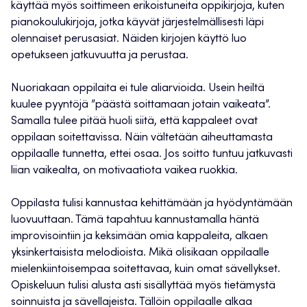
käyttää myös soittimeen erikoistuneita oppikirjoja, kuten
pianokoulukirjoja, jotka käyvät järjestelmällisesti läpi
olennaiset perusasiat. Näiden kirjojen käyttö luo
opetukseen jatkuvuutta ja perustaa.
Nuoriakaan oppilaita ei tule aliarvioida. Usein heiltä
kuulee pyyntöjä ”päästä soittamaan jotain vaikeata”.
Samalla tulee pitää huoli siitä, että kappaleet ovat
oppilaan soitettavissa. Näin vältetään aiheuttamasta
oppilaalle tunnetta, ettei osaa. Jos soitto tuntuu jatkuvasti
liian vaikealta, on motivaatiota vaikea ruokkia.
Oppilasta tulisi kannustaa kehittämään ja hyödyntämään
luovuuttaan. Tämä tapahtuu kannustamalla häntä
improvisointiin ja keksimään omia kappaleita, alkaen
yksinkertaisista melodioista. Mikä olisikaan oppilaalle
mielenkiintoisempaa soitettavaa, kuin omat sävellykset.
Opiskeluun tulisi alusta asti sisällyttää myös tietämystä
soinnuista ja sävellajeista. Tällöin oppilaalle alkaa