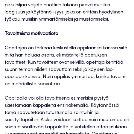
pikkuhiljaa valjeta nuottien takana piilevä musiikin
loogisuus ja käytännöllisyys, joka on erittäin hyödyllinen
työkalu musiikin ymmärtämiseksi ja muistamiseksi.
Tavoitteista motivaatiota
Opettajan on tärkeää keskustella oppilaansa kanssa siitä,
mitä hän haluaa osata, eli määritellä opetuksen
tavoitteet. Kun tavoitteet ovat selvillä, opettaja kehittää
suunnitelman niiden saavuttamiseksi ja käy sen läpi
oppilaan kanssa. Näin oppilas ymmärtää, kuinka tavoite
on mahdollista saavuttaa.
Oppilaalla voi olla tavoitteena esimerkiksi pystyä
säestämään kappaleita ensinäkemältä. Käytännössä
tämä saavutetaan tutustumalla sointuihin ja
säestystapoihin. Aluksi voidaan soittaa vain muutamaa eri
sointua sisältävää kappaletta ja vähitellen ottaa mukaan