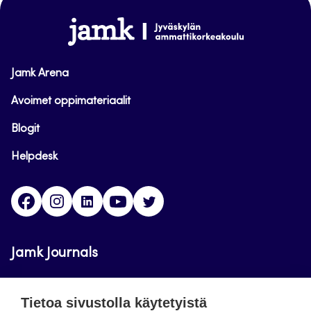
alkuun
www.jamk.fi
Jamk Arena
Avoimet oppimateriaalit
Blogit
Helpdesk
Facebook
Instagram
LinkedIn
Youtube
Twitter
Jamk Journals
Jamkin verkkolehdet ovat julkisia ja maksuttomasti
Tietoa sivustolla käytetyistä
luettavissa. Verkkolehtien tarkoituksena on tukea