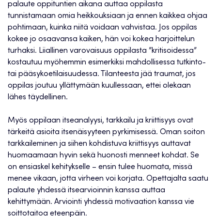
palaute oppituntien aikana auttaa oppilasta
tunnistamaan omia heikkouksiaan ja ennen kaikkea ohjaa
pohtimaan, kuinka niitä voidaan vahvistaa. Jos oppilas
kokee jo osaavansa kaiken, hän voi kokea harjoittelun
turhaksi. Liiallinen varovaisuus oppilasta ”kritisoidessa”
kostautuu myöhemmin esimerkiksi mahdollisessa tutkinto-
tai pääsykoetilaisuudessa. Tilanteesta jää traumat, jos
oppilas joutuu yllättymään kuullessaan, ettei olekaan
lähes täydellinen.
Myös oppilaan itseanalyysi, tarkkailu ja kriittisyys ovat
tärkeitä asioita itsenäisyyteen pyrkimisessä. Oman soiton
tarkkaileminen ja siihen kohdistuva kriittisyys auttavat
huomaamaan hyvin sekä huonosti menneet kohdat. Se
on ensiaskel kehitykselle – ensin tulee huomata, missä
menee vikaan, jotta virheen voi korjata. Opettajalta saatu
palaute yhdessä itsearvioinnin kanssa auttaa
kehittymään. Arviointi yhdessä motivaation kanssa vie
soittotaitoa eteenpäin.