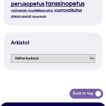
tanssinopetus
perusopetus
vuorovaikutus
varhaisiän musiikkikasvatus
yhteismusisointi
äänenkäyttö
Arkistot
Arkistot
Siirry
Back to top
takaisin
sivun