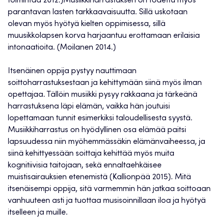
toimintaa 2012.)Musiikkiharrastuksen on todettu myös
parantavan lasten tarkkaavaisuutta. Sillä uskotaan
olevan myös hyötyä kielten oppimisessa, sillä
muusikkolapsen korva harjaantuu erottamaan erilaisia
intonaatioita. (Moilanen 2014.)
Itsenäinen oppija pystyy nauttimaan
soittoharrastuksestaan ja kehittymään siinä myös ilman
opettajaa. Tällöin musiikki pysyy rakkaana ja tärkeänä
harrastuksena läpi elämän, vaikka hän joutuisi
lopettamaan tunnit esimerkiksi taloudellisesta syystä.
Musiikkiharrastus on hyödyllinen osa elämää paitsi
lapsuudessa niin myöhemmässäkin elämänvaiheessa, ja
siinä kehittyessään soittaja kehittää myös muita
kognitiivisia taitojaan, sekä ennaltaehkäisee
muistisairauksien etenemistä (Kallionpää 2015). Mitä
itsenäisempi oppija, sitä varmemmin hän jatkaa soittoaan
vanhuuteen asti ja tuottaa musisoinnillaan iloa ja hyötyä
itselleen ja muille.