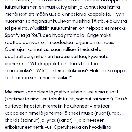
soittamaan. Jo harrastuksen alussa tulisi aloittaa oppilaan
tutustuttaminen eri musiikkityyleihin ja kannustaa häntä
itsenäisesti etsimään uusia kiinnostavia kappaleita. Hyvin
nuoretkin soittajanalut kuulevat musiikkia TV:stä, elokuvista
tai peleistä. Musiikkiin tutustuminen on helppoa esimerkiksi
Spotify’ta ja YouTubea hyödyntämällä. Ongelmaksi
saattaa päinvastoin muodostua tarjonnan runsaus.
Opettajan kannattaa säännöllisesti tiedustella
oppilaaltaan, mitä hän haluaisi soittaa, kysymällä
esimerkiksi ”Mitä kappaletta haluaisit soittaa
seuraavaksi?” ”Mikä on lempielokuvasi? Haluaisitko oppia
soittamaan sen tunnusmusiikin?”
Mieleisen kappaleen löydyttyä siihen tulee etsiä nuotit
(soittimesta riippuen tabulatuurit, soinnut tai sanat). Tässä
auttavat kirjastot, internetin hakukoneet – etsitään
kappaleen nimellä ja termeillä sheet music (nuotit), tab,
chords (soinnut) ja lyrics (sanat) – ja aiheeseen
erikoistuneet nettisivut. Opetuksessa on hyödyllistä