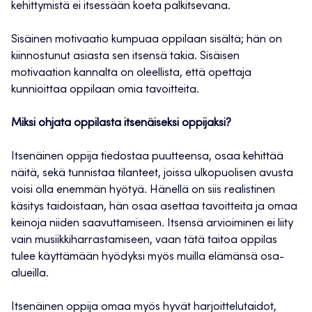
kehittymistä ei itsessään koeta palkitsevana.
Sisäinen motivaatio kumpuaa oppilaan sisältä; hän on
kiinnostunut asiasta sen itsensä takia. Sisäisen
motivaation kannalta on oleellista, että opettaja
kunnioittaa oppilaan omia tavoitteita.
Miksi ohjata oppilasta itsenäiseksi oppijaksi?
Itsenäinen oppija tiedostaa puutteensa, osaa kehittää
näitä, sekä tunnistaa tilanteet, joissa ulkopuolisen avusta
voisi olla enemmän hyötyä. Hänellä on siis realistinen
käsitys taidoistaan, hän osaa asettaa tavoitteita ja omaa
keinoja niiden saavuttamiseen. Itsensä arvioiminen ei liity
vain musiikkiharrastamiseen, vaan tätä taitoa oppilas
tulee käyttämään hyödyksi myös muilla elämänsä osa-
alueilla.
Itsenäinen oppija omaa myös hyvät harjoittelutaidot,