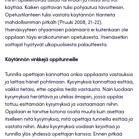
mihin opiskeltavaa asiaa tarvitaan ja missä sitä voi
käyttää. Kaiken opittavan tulisi pohjautua tavoitteisiin.
Opetustilanteen tulisi vastata käytännön tilanteita
mahdollisimman pitkälti (Pruuki 2008, 21-22).
Itsenäisyyteen ohjaamisen päämäärä ei kuitenkaan ole
oppilaan täysi erakoituminen opetuksesta. Itsenäisetkin
soittajat hyötyvät ulkopuolisesta palautteesta.
Käytännön vinkkejä oppitunneille
Tunnilla opettajan kannattaa onkia oppilaasta vastauksia
ja laittaa hänet pohtimaan. Kysymyksiä kannattaa esittää,
vaikka tietäisi, ettei oppilas tiedä vastausta. Näin luodaan
kysymyksiä herättävä ja utelias ilmapiiri, jossa oppilas
tottuu esittämään kysymyksiä ja vastaamaan niihin.
Oppilaan ei tarvitse kotona osata muuta kuin asettaa
itselleen niitä kysymyksiä, mitä opettaja tunneilla esittää ja
vastata niihin. Aluksi kysymyksiä voidaan kirjoittaa jo
tunnilla ylös yhdessä opettajan kanssa. Ennen pitkää