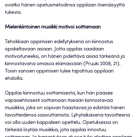
ovatko hänen opetusmetodinsa oppilaan itsenäisyyttä
tukevia.
Mielenkiintoinen musiikki motivoi soittamaan
Tehokkaan oppimisen edellytyksenä on kiinnostus
opiskeltavaan asiaan. Jotta oppilas saadaan
motivoituneeksi, on hänen pidettävä asiaa tärkeänä ja
kiinnostavana omassa elämässään (Pruuki 2008, 21).
Toisin sanoen oppimisen tulee tapahtua oppilaan
ehdoilla.
Oppilas kiinnostuu soittamisesta, kun hän pääsee
vapaaehtoisesti soittamaan itseään kiinnostavaa
musiikkia, joka on sopivan haastavaa ja edistää hänen
tavoitteidensa saavuttamista. Lyhytaikaisena tavoitteena
voi olla uuden kappaleen opettelu. Opetuksessa on
tärkeää löytää musiikkia, jota oppilas innostuu