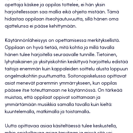
opettaja käskee ja oppilas tottelee, ei hän yksin
harjoitellessaan saa mallia eikä ohjeita mistään. Tämä
hidastaa oppilaan itseohjautuvuutta, sillä hänen oma
ajattelunsa ei pääse kehittymään.
Käytännönläheisyys on opettamisessa merkityksellistä.
Oppilaan on hyvä tietää, mitä kohtia ja millä tavalla
hänen tulee harjoitella seuraavalle tunnille. Tietoinen,
lyhytaikainen ja yksityiskohtiin keskittyvä harjoittelu edistää
taitoja enemmän kuin kappaleiden soittelu alusta loppuun
ongelmakohtiin puuttumatta. Soitonopiskelussa opittavat
asiat menevät paremmin ymmärrykseen, kun oppilas
pääsee itse toteuttamaan ne käytännössä. On tärkeää
muistaa, että oppilaat oppivat soittamaan ja
ymmärtämään musiikkia samalla tavalla kuin kieltä:
kuuntelemalla, matkimalla ja toistamalla
.
Uutta opittavaa asiaa käsiteltäessä tulee keskustella,