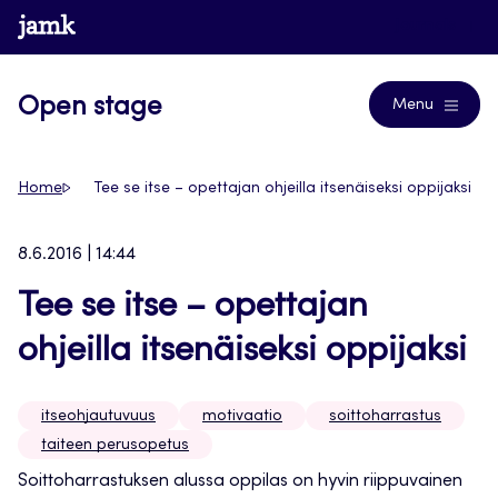
Siirry
www.jamk.fi
Journals
suoraan
sisältöön
Open stage
Menu
Home
Tee se itse – opettajan ohjeilla itsenäiseksi oppijaksi
8.6.2016 | 14:44
Tee se itse – opettajan
ohjeilla itsenäiseksi oppijaksi
itseohjautuvuus
motivaatio
soittoharrastus
taiteen perusopetus
Soittoharrastuksen alussa oppilas on hyvin riippuvainen