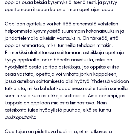
oppilas osaa keksiä kysymyksiä itsenäisesti, ja pystyy
opettamaan itseään kotona ilman opettajan apua.
Oppilaan ajattelua voi kehittää etenemällä vähitellen
helpommista kysymyksistä suurempiin kokonaisuuksiin ja
johdattelemalla oikeisiin vastauksiin. On tärkeää, että
oppilas ymmärtää, miksi tunneilla tehdään mitäkin.
Esimerkiksi aloitettaessa soittamaan asteikkoja opettaja
kysyy oppilaalta, onko hänellä aavistusta, miksi on
hyödyllistä osata soittaa asteikkoja. Jos oppilas ei itse
osaa vastata, opettaja voi vinkata jonkin kappaleen,
jossa asteikon soittamisesta olisi hyötyä. Yhdessä voidaan
tutkia sitä, mitkä kohdat kappaleessa soitettaisiin samoilla
sormituksilla kuin asteikkoja soittaessa. Aina parempi, jos
kappale on oppilaan mielestä kiinnostava. Näin
asteikosta tulee hyödyllistä puuhaa, eikä se tunnu
pakkopullalta
.
Opettajan on pidettävä huoli siitä, ettei jatkuvasta