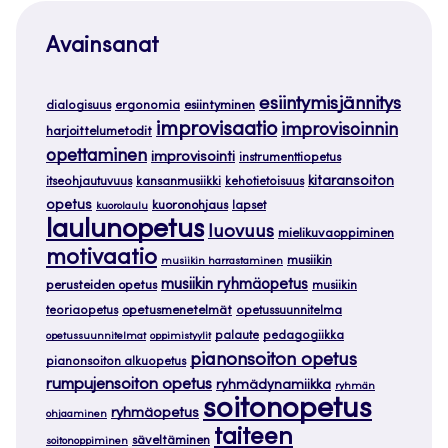
Avainsanat
esiintymisjännitys
dialogisuus
ergonomia
esiintyminen
improvisaatio
improvisoinnin
harjoittelumetodit
opettaminen
improvisointi
instrumenttiopetus
kitaransoiton
itseohjautuvuus
kansanmusiikki
kehotietoisuus
opetus
kuoronohjaus
lapset
kuorolaulu
laulunopetus
luovuus
mielikuvaoppiminen
motivaatio
musiikin
musiikin harrastaminen
musiikin ryhmäopetus
perusteiden opetus
musiikin
teoriaopetus
opetusmenetelmät
opetussuunnitelma
palaute
pedagogiikka
opetussuunnitelmat
oppimistyylit
pianonsoiton opetus
pianonsoiton alkuopetus
rumpujensoiton opetus
ryhmädynamiikka
ryhmän
soitonopetus
ryhmäopetus
ohjaaminen
taiteen
säveltäminen
soitonoppiminen