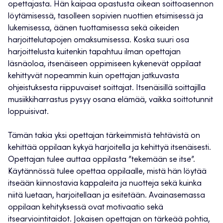
opettajasta. Hän kaipaa opastusta oikean soittoasennon
löytämisessä, tasolleen sopivien nuottien etsimisessä ja
lukemisessa, äänen tuottamisessa sekä oikeiden
harjoittelutapojen omaksumisessa. Koska suuri osa
harjoittelusta kuitenkin tapahtuu ilman opettajan
läsnäoloa, itsenäiseen oppimiseen kykenevät oppilaat
kehittyvät nopeammin kuin opettajan jatkuvasta
ohjeistuksesta riippuvaiset soittajat. Itsenäisillä soittajilla
musiikkiharrastus pysyy osana elämää, vaikka soittotunnit
loppuisivat.
Tämän takia yksi opettajan tärkeimmistä tehtävistä on
kehittää oppilaan kykyä harjoitella ja kehittyä itsenäisesti.
Opettajan tulee auttaa oppilasta ”tekemään se itse”.
Käytännössä tulee opettaa oppilaalle, mistä hän löytää
itseään kiinnostavia kappaleita ja nuotteja sekä kuinka
niitä luetaan, harjoitellaan ja esitetään. Avainasemassa
oppilaan kehityksessä ovat motivaatio sekä
itsearviointitaidot. Jokaisen opettajan on tärkeää pohtia,