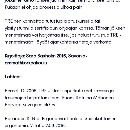
Jokainen keho tärisee juuri niin kuin sen tarvitsee täristä.
Kukaan ei ohjaa prosessia ulkoa päin.
TRE:hen kannattaa tutustua aloituskurssilla tai
yksityistunnilla sertifioidun ohjaajan kanssa. Tämän jälkeen
menetelmää voi harjoittaa itse. Jos haluat tutustua TRE -
menetelmään, löydät ajankohtaisia tietoja verkosta.
Kirjoittaja: Sara Saxholm 2016, Savonia-
ammattikorkeakoulu
Lähteet:
Berceli, D. 2005. TRE – stressinpurkuliikkeet stressin ja
traumojen helpottamiseen. Suom. Katriina Mähönen.
Porvoo: Kuva ja mieli Oy.
Porander, K. N.d. Ergonomia: Laulaja. Soitinkohtainen
ergonomia. Viitattu 24.3.2016.