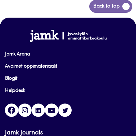
Siirry
Back to top
takaisin
sivun
alkuun
www.jamk.fi
Jamk Arena
Avoimet oppimateriaalit
Blogit
Helpdesk
Facebook
Instagram
LinkedIn
Youtube
Twitter
Jamk Journals