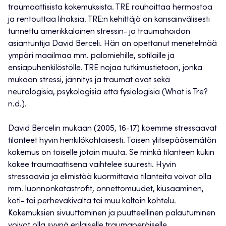
traumaattisista kokemuksista. TRE rauhoittaa hermostoa
ja rentouttaa lihaksia. TRE:n kehittäjä on kansainvälisesti
tunnettu amerikkalainen stressin- ja traumahoidon
asiantuntija David Berceli. Hän on opettanut menetelmää
ympäri maailmaa mm. palomiehille, sotilaille ja
ensiapuhenkilöstölle. TRE nojaa tutkimustietoon, jonka
mukaan stressi, jännitys ja traumat ovat sekä
neurologisia, psykologisia että fysiologisia (What is Tre?
n.d.).
David Bercelin mukaan (2005, 16-17) koemme stressaavat
tilanteet hyvin henkilökohtaisesti. Toisen ylitsepääsemätön
kokemus on toiselle jotain muuta. Se minkä tilanteen kukin
kokee traumaattisena vaihtelee suuresti. Hyvin
stressaavia ja elimistöä kuormittavia tilanteita voivat olla
mm. luonnonkatastrofit, onnettomuudet, kiusaaminen,
koti- tai perheväkivalta tai muu kaltoin kohtelu.
Kokemuksien sivuuttaminen ja puutteellinen palautuminen
voivat olla syynä erilaiselle traumaperäiselle