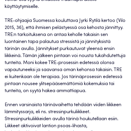
käyttäytymiselle.
TRE-ohjaajia Suomessa kouluttava Jyrki Rytilä kertoo (Vilo
2015, 36), että ihmisen pelästyessä osa kehosta jännittyy.
TRE:n tarkoituksena on antaa keholle takaisin sen
luontainen tapa palautua stressistä ja jännityksistä
tärinän avulla. Jännitykset purkautuvat yleensä ensin
liikkeinä. Tämän jälkeen pintaan voi nousta tukahdutettuja
tunteita. Moni kokee TRE-prosessin edetessä olonsa
vapautuneeksi ja saavansa oman kehonsa takaisin. TRE
ei kuitenkaan ole terapiaa. Jos tärinäprosessin edetessä
pintaan nousee ylitsepääsemättömiä kokemuksia tai
tunteita, on syytä hakea ammattiapua.
Ennen varsinaista tärinävaihetta tehdään viiden liikkeen
lämmityssarja, eli ns. stressinpurkuliikkeet.
Stressinpurkuliikkeiden avulla tärinä houkutellaan esiin.
Liikkeet aktivoivat lantion psoas-lihasta,