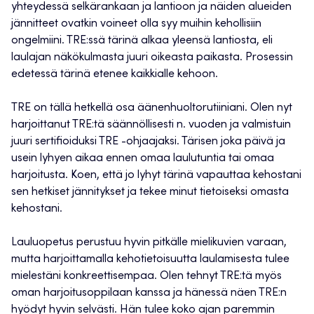
yhteydessä selkärankaan ja lantioon ja näiden alueiden
jännitteet ovatkin voineet olla syy muihin kehollisiin
ongelmiini. TRE:ssä tärinä alkaa yleensä lantiosta, eli
laulajan näkökulmasta juuri oikeasta paikasta. Prosessin
edetessä tärinä etenee kaikkialle kehoon.
TRE on tällä hetkellä osa äänenhuoltorutiiniani. Olen nyt
harjoittanut TRE:tä säännöllisesti n. vuoden ja valmistuin
juuri sertifioiduksi TRE -ohjaajaksi. Tärisen joka päivä ja
usein lyhyen aikaa ennen omaa laulutuntia tai omaa
harjoitusta. Koen, että jo lyhyt tärinä vapauttaa kehostani
sen hetkiset jännitykset ja tekee minut tietoiseksi omasta
kehostani.
Lauluopetus perustuu hyvin pitkälle mielikuvien varaan,
mutta harjoittamalla kehotietoisuutta laulamisesta tulee
mielestäni konkreettisempaa. Olen tehnyt TRE:tä myös
oman harjoitusoppilaan kanssa ja hänessä näen TRE:n
hyödyt hyvin selvästi. Hän tulee koko ajan paremmin