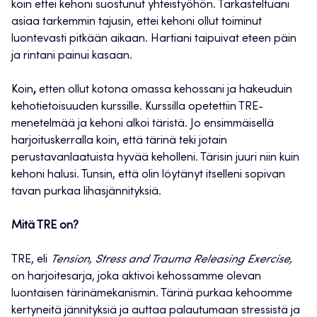
koin ettei kehoni suostunut yhteistyöhön. Tarkasteltuani
asiaa tarkemmin tajusin, ettei kehoni ollut toiminut
luontevasti pitkään aikaan. Hartiani taipuivat eteen päin
ja rintani painui kasaan.
Koin
,
etten ollut kotona omassa kehossani ja hakeuduin
kehotietoisuuden kurssille. Kurssilla opetettiin TRE-
menetelmää ja kehoni alkoi täristä. Jo ensimmäisellä
harjoituskerralla koin, että tärinä teki jotain
perustavanlaatuista hyvää keholleni. Tärisin juuri niin kuin
kehoni halusi. Tunsin, että olin löytänyt itselleni sopivan
tavan purkaa lihasjännityksiä.
Mitä TRE on?
TRE, eli
Tension, Stress and Trauma Releasing Exercise,
on harjoitesarja, joka aktivoi kehossamme olevan
luontaisen tärinämekanismin. Tärinä purkaa kehoomme
kertyneitä jännityksiä ja auttaa palautumaan stressistä ja