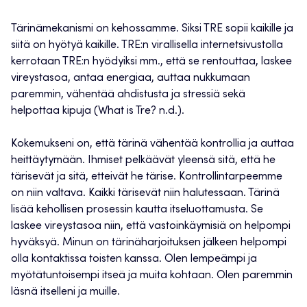
Tärinämekanismi on kehossamme. Siksi TRE sopii kaikille ja
siitä on hyötyä kaikille. TRE:n virallisella internetsivustolla
kerrotaan TRE:n hyödyiksi mm., että se rentouttaa, laskee
vireystasoa, antaa energiaa, auttaa nukkumaan
paremmin, vähentää ahdistusta ja stressiä sekä
helpottaa kipuja (What is Tre? n.d.).
Kokemukseni on, että tärinä vähentää kontrollia ja auttaa
heittäytymään. Ihmiset pelkäävät yleensä sitä, että he
tärisevät ja sitä, etteivät he tärise. Kontrollintarpeemme
on niin valtava. Kaikki tärisevät niin halutessaan. Tärinä
lisää kehollisen prosessin kautta itseluottamusta. Se
laskee vireystasoa niin, että vastoinkäymisiä on helpompi
hyväksyä. Minun on tärinäharjoituksen jälkeen helpompi
olla kontaktissa toisten kanssa. Olen lempeämpi ja
myötätuntoisempi itseä ja muita kohtaan. Olen paremmin
läsnä itselleni ja muille.