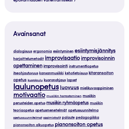
epävarmuuden vähentämiseksi
Avainsanat
esiintymisjännitys
dialogisuus
ergonomia
esiintyminen
improvisaatio
improvisoinnin
harjoittelumetodit
opettaminen
improvisointi
instrumenttiopetus
kitaransoiton
itseohjautuvuus
kansanmusiikki
kehotietoisuus
opetus
kuoronohjaus
lapset
kuorolaulu
laulunopetus
luovuus
mielikuvaoppiminen
motivaatio
musiikin
musiikin harrastaminen
musiikin ryhmäopetus
perusteiden opetus
musiikin
teoriaopetus
opetusmenetelmät
opetussuunnitelma
palaute
pedagogiikka
opetussuunnitelmat
oppimistyylit
pianonsoiton opetus
pianonsoiton alkuopetus