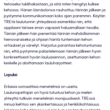
tietoiseksi tukilihaksistaan, ja siitä miten hengitys kulkee
kehossa. Hänen läsnäolonsa rauhoittuu tärinän jälkeen ja
pystymme kommunikoimaan koko ajan paremmin. Käytän
TRE:tä laulutunnin yhteydessä esimerkiksi niin, että
oppilaani tärisee ensin vapaasti haluamallaan tavalla.
Tämän jälkeen hän pienentää tärinän mahdollisimman
hienovaraiseksi ja ohjaan häntä tuntemaan kehon
virtaukset ja väreilyt. Harjoitus parantaa kehotuntumaa
niin, että pystymme palastelemaan tämän jälkeen hyvin
konkreettisesti hyvän lauluasennon, asettumaan kehon
keskelle ja aloittamaan lauluharjoitteet.
Lopuksi
Erilaisia somaattisia menetelmiä on useita.
Laulunopettajan on hyvä tutustua kehon ja mielen
yhteyttä tutkiviin menetelmiin monipuolisesti. TRE:ssä
minua kiehtoo sen yksinkertaisuus ja henkilökohtaisuus.