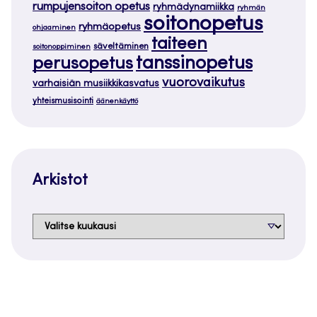
rumpujensoiton opetus
ryhmädynamiikka
ryhmän
soitonopetus
ryhmäopetus
ohjaaminen
taiteen
säveltäminen
soitonoppiminen
tanssinopetus
perusopetus
vuorovaikutus
varhaisiän musiikkikasvatus
yhteismusisointi
äänenkäyttö
Arkistot
Arkistot