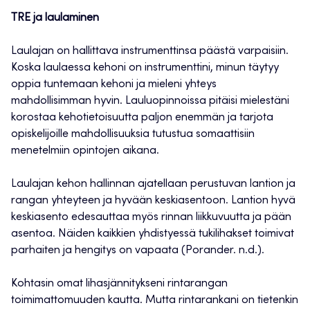
TRE ja laulaminen
Laulajan on hallittava instrumenttinsa päästä varpaisiin.
Koska laulaessa kehoni on instrumenttini, minun täytyy
oppia tuntemaan kehoni ja mieleni yhteys
mahdollisimman hyvin. Lauluopinnoissa pitäisi mielestäni
korostaa kehotietoisuutta paljon enemmän ja tarjota
opiskelijoille mahdollisuuksia tutustua somaattisiin
menetelmiin opintojen aikana.
Laulajan kehon hallinnan ajatellaan perustuvan lantion ja
rangan yhteyteen ja hyvään keskiasentoon. Lantion hyvä
keskiasento edesauttaa myös rinnan liikkuvuutta ja pään
asentoa. Näiden kaikkien yhdistyessä tukilihakset toimivat
parhaiten ja hengitys on vapaata (Porander. n.d.).
Kohtasin omat lihasjännitykseni rintarangan
toimimattomuuden kautta. Mutta rintarankani on tietenkin