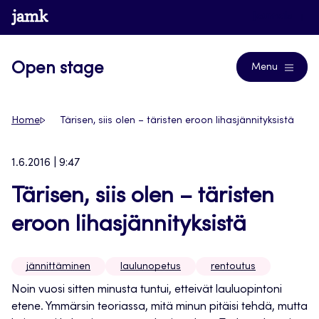
Siirry
www.jamk.fi
Journals
suoraan
sisältöön
Open stage
Menu
Home
Tärisen, siis olen – täristen eroon lihasjännityksistä
1.6.2016 | 9:47
Tärisen, siis olen – täristen
eroon lihasjännityksistä
jännittäminen
laulunopetus
rentoutus
Noin vuosi sitten minusta tuntui, etteivät lauluopintoni
etene. Ymmärsin teoriassa, mitä minun pitäisi tehdä, mutta