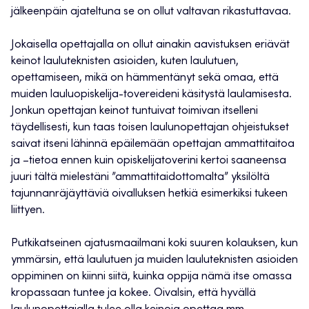
jälkeenpäin ajateltuna se on ollut valtavan rikastuttavaa.
Jokaisella opettajalla on ollut ainakin aavistuksen eriävät
keinot lauluteknisten asioiden, kuten laulutuen,
opettamiseen, mikä on hämmentänyt sekä omaa, että
muiden lauluopiskelija-tovereideni käsitystä laulamisesta.
Jonkun opettajan keinot tuntuivat toimivan itselleni
täydellisesti, kun taas toisen laulunopettajan ohjeistukset
saivat itseni lähinnä epäilemään opettajan ammattitaitoa
ja –tietoa ennen kuin opiskelijatoverini kertoi saaneensa
juuri tältä mielestäni ”ammattitaidottomalta” yksilöltä
tajunnanräjäyttäviä oivalluksen hetkiä esimerkiksi tukeen
liittyen.
Putkikatseinen ajatusmaailmani koki suuren kolauksen, kun
ymmärsin, että laulutuen ja muiden lauluteknisten asioiden
oppiminen on kiinni siitä, kuinka oppija nämä itse omassa
kropassaan tuntee ja kokee. Oivalsin, että hyvällä