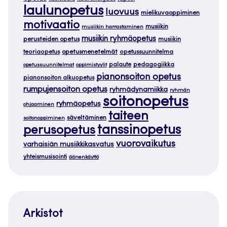
laulunopetus
luovuus
mielikuvaoppiminen
motivaatio
musiikin
musiikin harrastaminen
musiikin ryhmäopetus
perusteiden opetus
musiikin
teoriaopetus
opetusmenetelmät
opetussuunnitelma
palaute
pedagogiikka
opetussuunnitelmat
oppimistyylit
pianonsoiton opetus
pianonsoiton alkuopetus
rumpujensoiton opetus
ryhmädynamiikka
ryhmän
soitonopetus
ryhmäopetus
ohjaaminen
taiteen
säveltäminen
soitonoppiminen
tanssinopetus
perusopetus
vuorovaikutus
varhaisiän musiikkikasvatus
yhteismusisointi
äänenkäyttö
Arkistot