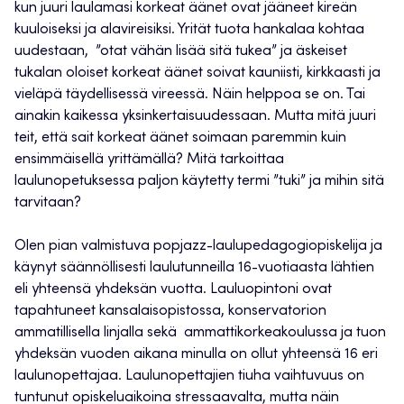
kun juuri laulamasi korkeat äänet ovat jääneet kireän
kuuloiseksi ja alavireisiksi. Yrität tuota hankalaa kohtaa
uudestaan, ”otat vähän lisää sitä tukea” ja äskeiset
tukalan oloiset korkeat äänet soivat kauniisti, kirkkaasti ja
vieläpä täydellisessä vireessä. Näin helppoa se on. Tai
ainakin kaikessa yksinkertaisuudessaan. Mutta mitä juuri
teit, että sait korkeat äänet soimaan paremmin kuin
ensimmäisellä yrittämällä? Mitä tarkoittaa
laulunopetuksessa paljon käytetty termi ”tuki” ja mihin sitä
tarvitaan?
Olen pian valmistuva popjazz-laulupedagogiopiskelija ja
käynyt säännöllisesti laulutunneilla 16-vuotiaasta lähtien
eli yhteensä yhdeksän vuotta. Lauluopintoni ovat
tapahtuneet kansalaisopistossa, konservatorion
ammatillisella linjalla sekä ammattikorkeakoulussa ja tuon
yhdeksän vuoden aikana minulla on ollut yhteensä 16 eri
laulunopettajaa. Laulunopettajien tiuha vaihtuvuus on
tuntunut opiskeluaikoina stressaavalta, mutta näin