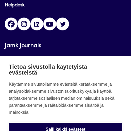
Helpdesk
Facebook
Instagram
LinkedIn
Youtube
Twitter
Jamk Journals
Jamkin verkkolehdet ovat julkisia ja maksuttomasti
Tietoa sivustolla käytetyistä
luettavissa. Verkkolehtien tarkoituksena on tukea
evästeistä
opetusta sekä tutkimus-, kehitys- ja
innovaatiotoimintaa.
Käytämme sivustollamme evästeitä kerätäksemme ja
analysoidaksemme sivuston suorituskykyä ja käyttöä,
tarjotaksemme sosiaalisen median ominaisuuksia sekä
About the site
parantaaksemme ja räätälöidäksemme sisältöä ja
mainoksia.
Jamkin verkkolehdet
Saavutettavuusseloste
Salli kaikki evästeet