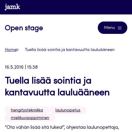
Siirry
www.jamk.fi
Journals
suoraan
sisältöön
Open stage
Menu
Home
Tuella lisää sointia ja kantavuutta lauluääneen
16.5.2016 | 15:38
Tuella lisää sointia ja
kantavuutta lauluääneen
hengitystekniikka
laulunopetus
mielikuvaoppiminen
”Ota vähän lisää sitä tukea!”, ohjeistaa laulunopettaja,