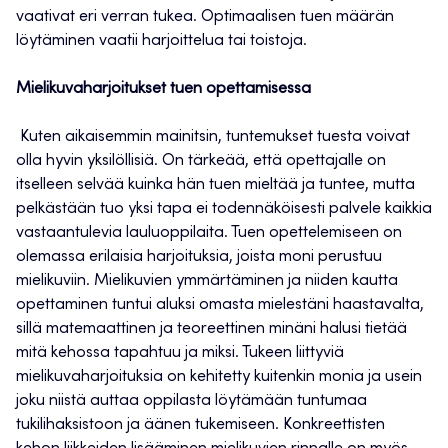
vaativat eri verran tukea. Optimaalisen tuen määrän
löytäminen vaatii harjoittelua tai toistoja.
Mielikuvaharjoitukset tuen opettamisessa
Kuten aikaisemmin mainitsin, tuntemukset tuesta voivat
olla hyvin yksilöllisiä. On tärkeää, että opettajalle on
itselleen selvää kuinka hän tuen mieltää ja tuntee, mutta
pelkästään tuo yksi tapa ei todennäköisesti palvele kaikkia
vastaantulevia lauluoppilaita. Tuen opettelemiseen on
olemassa erilaisia harjoituksia, joista moni perustuu
mielikuviin. Mielikuvien ymmärtäminen ja niiden kautta
opettaminen tuntui aluksi omasta mielestäni haastavalta,
sillä matemaattinen ja teoreettinen minäni halusi tietää
mitä kehossa tapahtuu ja miksi. Tukeen liittyviä
mielikuvaharjoituksia on kehitetty kuitenkin monia ja usein
joku niistä auttaa oppilasta löytämään tuntumaa
tukilihaksistoon ja äänen tukemiseen. Konkreettisten