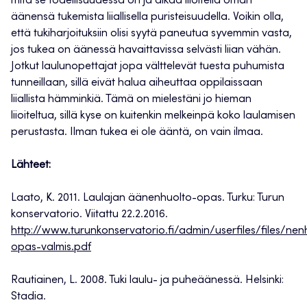
mitä se todellisuudessa on ja alkaa liioitella oman
äänensä tukemista liiallisella puristeisuudella. Voikin olla,
että tukiharjoituksiin olisi syytä paneutua syvemmin vasta,
jos tukea on äänessä havaittavissa selvästi liian vähän.
Jotkut laulunopettajat jopa välttelevät tuesta puhumista
tunneillaan, sillä eivät halua aiheuttaa oppilaissaan
liiallista hämminkiä. Tämä on mielestäni jo hieman
liioiteltua, sillä kyse on kuitenkin melkeinpä koko laulamisen
perustasta. Ilman tukea ei ole ääntä, on vain ilmaa.
Lähteet:
Laato, K. 2011. Laulajan äänenhuolto-opas. Turku: Turun
konservatorio. Viitattu 22.2.2016.
http://www.turunkonservatorio.fi/admin/userfiles/files/nen
opas-valmis.pdf
Rautiainen, L. 2008. Tuki laulu- ja puheäänessä. Helsinki:
Stadia.