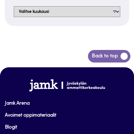
Arkistot
Siirry
Back to top
takaisin
sivun
alkuun
www.jamk.fi
Jamk Arena
Avoimet oppimateriaalit
Blogit