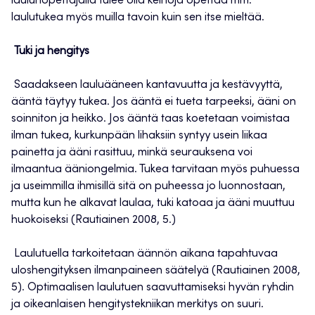
laulunopettajalla tulee olla keinoja opettaa mm.
laulutukea myös muilla tavoin kuin sen itse mieltää.
Tuki ja hengitys
Saadakseen lauluääneen kantavuutta ja kestävyyttä,
ääntä täytyy tukea. Jos ääntä ei tueta tarpeeksi, ääni on
soinniton ja heikko. Jos ääntä taas koetetaan voimistaa
ilman tukea, kurkunpään lihaksiin syntyy usein liikaa
painetta ja ääni rasittuu, minkä seurauksena voi
ilmaantua ääniongelmia. Tukea tarvitaan myös puhuessa
ja useimmilla ihmisillä sitä on puheessa jo luonnostaan,
mutta kun he alkavat laulaa, tuki katoaa ja ääni muuttuu
huokoiseksi (Rautiainen 2008, 5.)
Laulutuella tarkoitetaan äännön aikana tapahtuvaa
uloshengityksen ilmanpaineen säätelyä (Rautiainen 2008,
5). Optimaalisen laulutuen saavuttamiseksi hyvän ryhdin
ja oikeanlaisen hengitystekniikan merkitys on suuri.