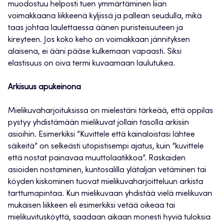
muodostuu helposti tuen ymmärtäminen liian
voimakkaana liikkeenä kyljissä ja pallean seudulla, mikä
taas johtaa laulettaessa äänen puristeisuuteen ja
kireyteen. Jos koko keho on voimakkaan jännityksen
alaisena, ei ääni pääse kulkemaan vapaasti. Siksi
elastisuus on oiva termi kuvaamaan laulutukea.
Arkisuus apukeinona
Mielikuvaharjoituksissa on mielestäni tärkeää, että oppilas
pystyy yhdistämään mielikuvat jollain tasolla arkisiin
asioihin. Esimerkiksi ”Kuvittele että kainaloistasi lähtee
säikeitä” on selkeästi utopistisempi ajatus, kuin ”kuvittele
että nostat painavaa muuttolaatikkoa”. Raskaiden
asioiden nostaminen, kuntosalilla ylätaljan vetäminen tai
köyden kiskominen tuovat mielikuvaharjoitteluun arkista
tarttumapintaa. Kun mielikuvaan yhdistää vielä mielikuvan
mukaisen liikkeen eli esimerkiksi vetää oikeaa tai
mielikuvitusköyttä, saadaan aikaan monesti hyviä tuloksia