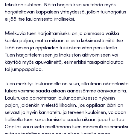
tekniikan suhteen. Näitä harjoituksia voi tehdä myös
harjoiteltavan kappaleen yhteydessä, jolloin tukiharjoitus
ei jää itse laulamisesta irralliseksi.
Mielikuvia tuen harjoittamiseksi on jo olemassa vaikka
kuinka paljon, mutta mikään ei estä keksimästä niitä itse
lisää omien ja oppilaiden tukikokemusten perusteella.
Tuen harjoittelemiseen ja lihaksiston aktivoimiseen voi
käyttää myös apuvälineitä, esimerkiksi tasapainolautaa
tai jumppapalloa.
Tuen merkitys lauluäänelle on suuri, sillä ilman oikeanlaista
tukea voimme saada aikaan äänessämme äänivaurioita.
Laulutukea painotetaan laulunopetuksessa nykyisin
paljon, joidenkin mielestä liikaakin. Jos oppilaan ääni on
selvästi jo hyvin kannateltu ja terveen kuuloinen, voidaan
liiallisella tuen korostamisella saada aikaan jopa haittaa.
Oppilas voi ruveta mieltämään tuen monimutkaisemmaksi