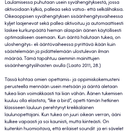
Laulamisessa puhutaan usein syvähengityksestä, jossa
aktivoidaan kylkiä, palleaa sekä vatsa- että selkälihaksia.
Oikeaoppisen syvähengityksen sisäänhengitysvaiheessa
kyljet laajenevat sekä pallea aktivoituu ja automaattisesti
laskee kurkunpäätä hieman alaspäin äänen käytöllisesti
optimaaliseen asemaan. Kun ääntä halutaan tukea, on
uloshengitys- eli ääntövaiheessa pyrittävä ikään kuin
säästelemään ja pidättelemään ulostulevan ilman
määrää. Tämä tapahtuu aiemmin mainittujen
sisäänhengityslihasten avulla (Laato 2011, 28.)
Tässä kohtaa omien opettamis- ja oppimiskokemusteni
perusteella mennään usein metsään ja ääntä aletaan
tukea liian voimakkaasti tai liian vähän. Äänen tukemisen
kuuluu olla elastista, ”like a bird”, opetti tämän hetkinen
klassiseen lauluun perehtynyt kreikkalainen
laulunopettajani. Kun tukea on juuri oikean verran, ääni
kulkee vapaasti ja soi kauniisti, mutta kiinteästi. On
kuitenkin huomioitava, että erilaiset soundit ja eri sävelet