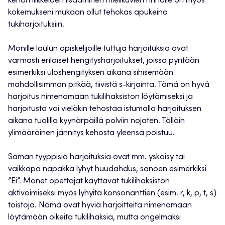
kehon liikkeiden lisääminen mielikuvien rinnalle on myös
kokemukseni mukaan ollut tehokas apukeino
tukiharjoituksiin.
Monille laulun opiskelijoille tuttuja harjoituksia ovat
varmasti erilaiset hengitysharjoitukset, joissa pyritään
esimerkiksi uloshengityksen aikana sihisemään
mahdollisimman pitkää, tiivistä s-kirjainta. Tämä on hyvä
harjoitus nimenomaan tukilihaksiston löytämiseksi ja
harjoitusta voi vieläkin tehostaa istumalla harjoituksen
aikana tuolilla kyynärpäillä polviin nojaten. Tällöin
ylimääräinen jännitys kehosta yleensä poistuu.
Saman tyyppisiä harjoituksia ovat mm. yskäisy tai
vaikkapa napakka lyhyt huudahdus, sanoen esimerkiksi
”Ei”. Monet opettajat käyttävät tukilihaksiston
aktivoimiseksi myös lyhyitä konsonanttien (esim. r, k, p, t, s)
toistoja. Nämä ovat hyviä harjoitteita nimenomaan
löytämään oikeita tukilihaksia, mutta ongelmaksi