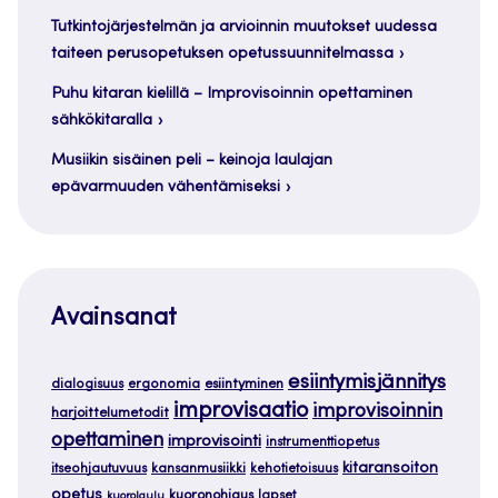
Tutkintojärjestelmän ja arvioinnin muutokset uudessa
taiteen perusopetuksen opetussuunnitelmassa
Puhu kitaran kielillä – Improvisoinnin opettaminen
sähkökitaralla
Musiikin sisäinen peli – keinoja laulajan
epävarmuuden vähentämiseksi
Avainsanat
esiintymisjännitys
dialogisuus
ergonomia
esiintyminen
improvisaatio
improvisoinnin
harjoittelumetodit
opettaminen
improvisointi
instrumenttiopetus
kitaransoiton
itseohjautuvuus
kansanmusiikki
kehotietoisuus
opetus
kuoronohjaus
lapset
kuorolaulu