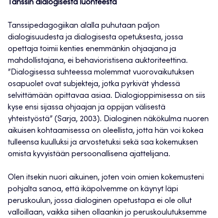
Tanssin dialogisesta luonteesta
Tanssipedagogiikan alalla puhutaan paljon
dialogisuudesta ja dialogisesta opetuksesta, jossa
opettaja toimii kenties enemmänkin ohjaajana ja
mahdollistajana, ei behavioristisena auktoriteettina.
”Dialogisessa suhteessa molemmat vuorovaikutuksen
osapuolet ovat subjekteja, jotka pyrkivät yhdessä
selvittämään opittavaa asiaa. Dialogioppimisessa on siis
kyse ensi sijassa ohjaajan ja oppijan välisestä
yhteistyöstä” (Sarja, 2003). Dialoginen näkökulma nuoren
aikuisen kohtaamisessa on oleellista, jotta hän voi kokea
tulleensa kuulluksi ja arvostetuksi sekä saa kokemuksen
omista kyvyistään persoonallisena ajattelijana.
Olen itsekin nuori aikuinen, joten voin omien kokemusteni
pohjalta sanoa, että ikäpolvemme on käynyt läpi
peruskoulun, jossa dialoginen opetustapa ei ole ollut
valloillaan, vaikka siihen ollaankin jo peruskoulutuksemme