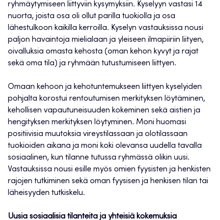
ryhmäytymiseen liittyviin kysymyksiin. Kyselyyn vastasi 14
nuorta, joista osa oli ollut parilla tuokiolla ja osa
lähestulkoon kaikilla kerroilla. Kyselyn vastauksissa nousi
paljon havaintoja mielialaan ja yleiseen ilmapiiriin liityen,
oivalluksia omasta kehosta (oman kehon kyvyt ja rajat
sekä oma tila) ja ryhmään tutustumiseen liittyen.
Omaan kehoon ja kehotuntemukseen liittyen kyselyiden
pohjalta korostui rentoutumisen merkityksen löytäminen,
kehollisen vapautuneisuuden kokeminen sekä aistien ja
hengityksen merkityksen löytyminen. Moni huomasi
positiivisia muutoksia vireystilassaan ja olotilassaan
tuokioiden aikana ja moni koki olevansa uudella tavalla
sosiaalinen, kun tilanne tutussa ryhmässä olikin uusi.
Vastauksissa nousi esille myös omien fyysisten ja henkisten
rajojen tutkiminen sekä oman fyysisen ja henkisen tilan tai
läheisyyden tutkiskelu.
Uusia sosiaalisia tilanteita ja yhteisiä kokemuksia