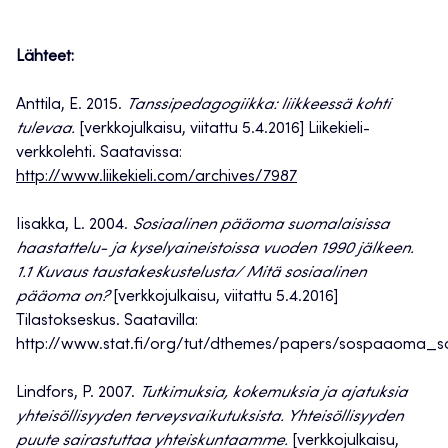
Lähteet:
Anttila, E. 2015.
Tanssipedagogiikka: liikkeessä kohti
tulevaa.
[verkkojulkaisu, viitattu 5.4.2016] Liikekieli-
verkkolehti. Saatavissa:
http://www.liikekieli.com/archives/7987
Iisakka, L. 2004.
Sosiaalinen pääoma suomalaisissa
haastattelu- ja kyselyaineistoissa vuoden 1990 jälkeen.
1.1 Kuvaus taustakeskustelusta/ Mitä sosiaalinen
pääoma on?
[verkkojulkaisu, viitattu 5.4.2016]
Tilastokseskus. Saatavilla:
http://www.stat.fi/org/tut/dthemes/papers/sospaaoma_s
Lindfors, P. 2007.
Tutkimuksia, kokemuksia ja ajatuksia
yhteis
öllisyyden terveysvaikutuksista. Yhteis
öllisyyden
puute sairastuttaa yhteiskuntaamme.
[verkkojulkaisu,