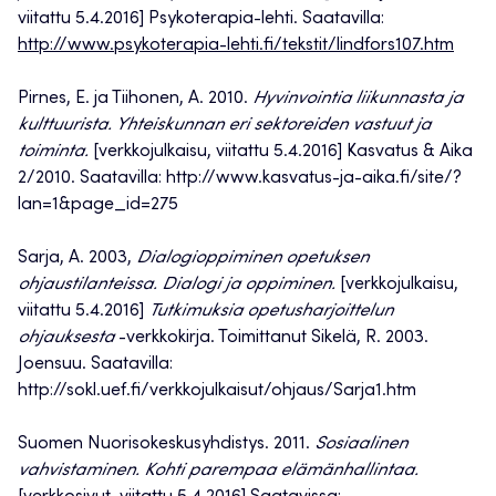
viitattu 5.4.2016] Psykoterapia-lehti. Saatavilla:
http://www.psykoterapia-lehti.fi/tekstit/lindfors107.htm
Pirnes, E. ja Tiihonen, A. 2010.
Hyvinvointia liikunnasta ja
kulttuurista. Yhteiskunnan eri sektoreiden vastuut ja
toiminta.
[verkkojulkaisu, viitattu 5.4.2016] Kasvatus & Aika
2/2010. Saatavilla: http://www.kasvatus-ja-aika.fi/site/?
lan=1&page_id=275
Sarja, A. 2003,
Dialogioppiminen opetuksen
ohjaustilanteissa. Dialogi ja oppiminen.
[verkkojulkaisu,
viitattu 5.4.2016]
Tutkimuksia opetusharjoittelun
ohjauksesta
-verkkokirja. Toimittanut Sikelä, R. 2003.
Joensuu. Saatavilla:
http://sokl.uef.fi/verkkojulkaisut/ohjaus/Sarja1.htm
Suomen Nuorisokeskusyhdistys. 2011.
Sosiaalinen
vahvistaminen.
Kohti parempaa elämänhallintaa.