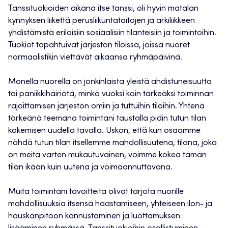
Tanssituokioiden aikana itse tanssi, oli hyvin matalan
kynnyksen liikettä perusliikuntataitojen ja arkiliikkeen
yhdistämistä erilaisiin sosiaalisiin tilanteisiin ja toimintoihin.
Tuokiot tapahtuivat järjestön tiloissa, joissa nuoret
normaalistikin viettävät aikaansa ryhmäpäivinä.
Monella nuorella on jonkinlaista yleistä ahdistuneisuutta
tai paniikkihäiriötä, minkä vuoksi koin tärkeäksi toiminnan
rajoittamisen järjestön omiin ja tuttuihin tiloihin. Yhtenä
tärkeänä teemana toimintani taustalla pidin tutun tilan
kokemisen uudella tavalla. Uskon, että kun osaamme
nähdä tutun tilan itsellemme mahdollisuutena, tilana, joka
on meitä varten mukautuvainen, voimme kokea tämän
tilan ikään kuin uutena ja voimaannuttavana.
Muita toimintani tavoitteita olivat tarjota nuorille
mahdollisuuksia itsensä haastamiseen, yhteiseen ilon- ja
hauskanpitoon kannustaminen ja luottamuksen