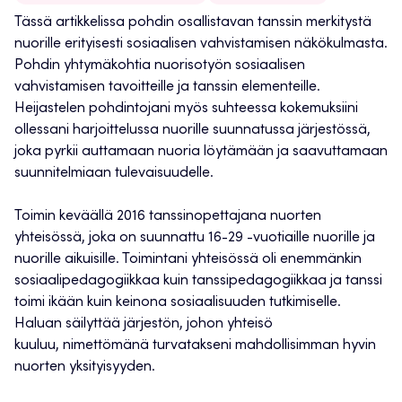
Tässä artikkelissa pohdin osallistavan tanssin merkitystä
nuorille erityisesti sosiaalisen vahvistamisen näkökulmasta.
Pohdin yhtymäkohtia nuorisotyön sosiaalisen
vahvistamisen tavoitteille ja tanssin elementeille.
Heijastelen pohdintojani myös suhteessa kokemuksiini
ollessani harjoittelussa nuorille suunnatussa järjestössä,
joka pyrkii auttamaan nuoria löytämään ja saavuttamaan
suunnitelmiaan tulevaisuudelle.
Toimin keväällä 2016 tanssinopettajana nuorten
yhteisössä, joka on suunnattu 16-29 -vuotiaille nuorille ja
nuorille aikuisille. Toimintani yhteisössä oli enemmänkin
sosiaalipedagogiikkaa kuin tanssipedagogiikkaa ja tanssi
toimi ikään kuin keinona sosiaalisuuden tutkimiselle.
Haluan säilyttää järjestön, johon yhteisö
kuuluu, nimettömänä turvatakseni mahdollisimman hyvin
nuorten yksityisyyden.