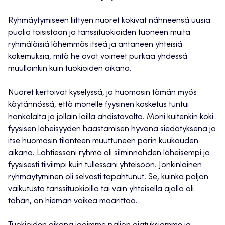
Ryhmäytymiseen liittyen nuoret kokivat nähneensä uusia
puolia toisistaan ja tanssituokioiden tuoneen muita
ryhmäläisiä lähemmäs itseä ja antaneen yhteisiä
kokemuksia, mitä he ovat voineet purkaa yhdessä
muulloinkin kuin tuokioiden aikana.
Nuoret kertoivat kyselyssä, ja huomasin tämän myös
käytännössä, että monelle fyysinen kosketus tuntui
hankalalta ja jollain lailla ahdistavalta. Moni kuitenkin koki
fyysisen läheisyyden haastamisen hyvänä siedätyksenä ja
itse huomasin tilanteen muuttuneen parin kuukauden
aikana. Lähtiessäni ryhmä oli silminnähden läheisempi ja
fyysisesti tiiviimpi kuin tullessani yhteisöön. Jonkinlainen
ryhmäytyminen oli selvästi tapahtunut. Se, kuinka paljon
vaikutusta tanssituokioilla tai vain yhteisellä ajalla oli
tähän, on hieman vaikea määrittää.