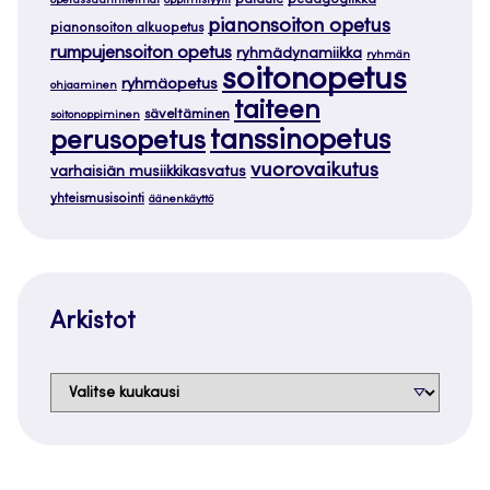
opetussuunnitelmat
oppimistyylit
pianonsoiton opetus
pianonsoiton alkuopetus
rumpujensoiton opetus
ryhmädynamiikka
ryhmän
soitonopetus
ryhmäopetus
ohjaaminen
taiteen
säveltäminen
soitonoppiminen
tanssinopetus
perusopetus
vuorovaikutus
varhaisiän musiikkikasvatus
yhteismusisointi
äänenkäyttö
Arkistot
Arkistot