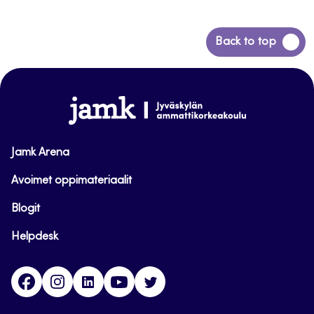
Siirry
Back to top
takaisin
sivun
alkuun
www.jamk.fi
Jamk Arena
Avoimet oppimateriaalit
Blogit
Helpdesk
Facebook
Instagram
LinkedIn
Youtube
Twitter