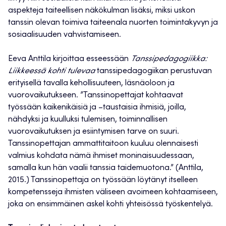
aspekteja taiteellisen näkökulman lisäksi, miksi uskon
tanssin olevan toimiva taiteenala nuorten toimintakyvyn ja
sosiaalisuuden vahvistamiseen.
Eeva Anttila kirjoittaa esseessään
Tanssipedagogiikka:
Liikkeessä kohti tulevaa
tanssipedagogiikan perustuvan
erityisellä tavalla kehollisuuteen, läsnäoloon ja
vuorovaikutukseen. ”Tanssinopettajat kohtaavat
työssään kaikenikäisiä ja –taustaisia ihmisiä, joilla,
nähdyksi ja kuulluksi tulemisen, toiminnallisen
vuorovaikutuksen ja esiintymisen tarve on suuri.
Tanssinopettajan ammattitaitoon kuuluu olennaisesti
valmius kohdata nämä ihmiset moninaisuudessaan,
samalla kun hän vaalii tanssia taidemuotona.” (Anttila,
2015.) Tanssinopettaja on työssään löytänyt itselleen
kompetensseja ihmisten väliseen avoimeen kohtaamiseen,
joka on ensimmäinen askel kohti yhteisössä työskentelyä.