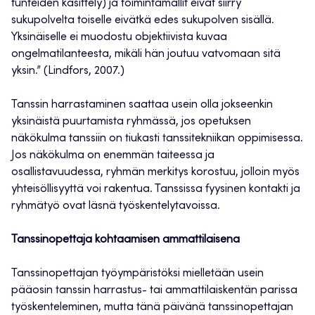
tunteiden käsittely) ja toimintamallit eivät siirry
sukupolvelta toiselle eivätkä edes sukupolven sisällä.
Yksinäiselle ei muodostu objektiivista kuvaa
ongelmatilanteesta, mikäli hän joutuu vatvomaan sitä
yksin.” (Lindfors, 2007.)
Tanssin harrastaminen saattaa usein olla jokseenkin
yksinäistä puurtamista ryhmässä, jos opetuksen
näkökulma tanssiin on tiukasti tanssitekniikan oppimisessa.
Jos näkökulma on enemmän taiteessa ja
osallistavuudessa, ryhmän merkitys korostuu, jolloin myös
yhteisöllisyyttä voi rakentua. Tanssissa fyysinen kontakti ja
ryhmätyö ovat läsnä työskentelytavoissa.
Tanssinopettaja kohtaamisen ammattilaisena
Tanssinopettajan työympäristöksi mielletään usein
pääosin tanssin harrastus- tai ammattilaiskentän parissa
työskenteleminen, mutta tänä päivänä tanssinopettajan