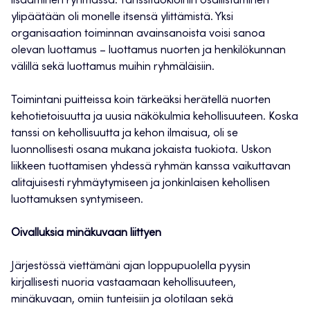
lisääminen ryhmässä. Tanssituokioihin osallistuminen
ylipäätään oli monelle itsensä ylittämistä. Yksi
organisaation toiminnan avainsanoista voisi sanoa
olevan luottamus – luottamus nuorten ja henkilökunnan
välillä sekä luottamus muihin ryhmäläisiin.
Toimintani puitteissa koin tärkeäksi herätellä nuorten
kehotietoisuutta ja uusia näkökulmia kehollisuuteen. Koska
tanssi on kehollisuutta ja kehon ilmaisua, oli se
luonnollisesti osana mukana jokaista tuokiota. Uskon
liikkeen tuottamisen yhdessä ryhmän kanssa vaikuttavan
alitajuisesti ryhmäytymiseen ja jonkinlaisen kehollisen
luottamuksen syntymiseen.
Oivalluksia minäkuvaan liittyen
Järjestössä viettämäni ajan loppupuolella pyysin
kirjallisesti nuoria vastaamaan kehollisuuteen,
minäkuvaan, omiin tunteisiin ja olotilaan sekä