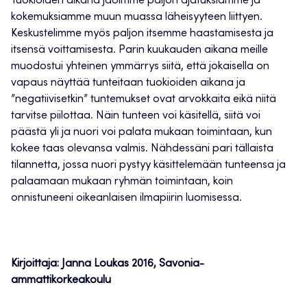
Tuokioiden aikana jaoimme paljon ajatuksiamme ja
kokemuksiamme muun muassa läheisyyteen liittyen.
Keskustelimme myös paljon itsemme haastamisesta ja
itsensä voittamisesta. Parin kuukauden aikana meille
muodostui yhteinen ymmärrys siitä, että jokaisella on
vapaus näyttää tunteitaan tuokioiden aikana ja
”negatiivisetkin” tuntemukset ovat arvokkaita eikä niitä
tarvitse piilottaa. Näin tunteen voi käsitellä, siitä voi
päästä yli ja nuori voi palata mukaan toimintaan, kun
kokee taas olevansa valmis. Nähdessäni pari tällaista
tilannetta, jossa nuori pystyy käsittelemään tunteensa ja
palaamaan mukaan ryhmän toimintaan, koin
onnistuneeni oikeanlaisen ilmapiirin luomisessa.
Kirjoittaja: Janna Loukas 2016, Savonia-
ammattikorkeakoulu