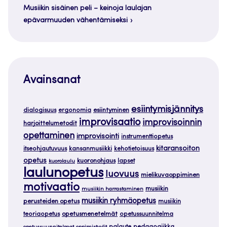
Musiikin sisäinen peli – keinoja laulajan
epävarmuuden vähentämiseksi
Avainsanat
esiintymisjännitys
dialogisuus
ergonomia
esiintyminen
improvisaatio
improvisoinnin
harjoittelumetodit
opettaminen
improvisointi
instrumenttiopetus
kitaransoiton
itseohjautuvuus
kansanmusiikki
kehotietoisuus
opetus
kuoronohjaus
lapset
kuorolaulu
laulunopetus
luovuus
mielikuvaoppiminen
motivaatio
musiikin
musiikin harrastaminen
musiikin ryhmäopetus
perusteiden opetus
musiikin
teoriaopetus
opetusmenetelmät
opetussuunnitelma
palaute
pedagogiikka