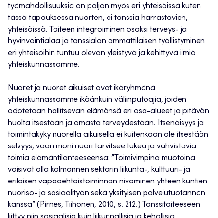
työmahdollisuuksia on paljon myös eri yhteisöissä kuten
tässä tapauksessa nuorten, ei tanssia harrastavien,
yhteisöissä. Taiteen integroiminen osaksi terveys- ja
hyvinvointialaa ja tanssialan ammattilaisen työllistyminen
eri yhteisöihin tuntuu olevan yleistyvä ja kehittyvä ilmiö
yhteiskunnassamme.
Nuoret ja nuoret aikuiset ovat ikäryhmänä
yhteiskunnassamme ikäänkuin väliinputoajia, joiden
odotetaan hallitsevan elämänsä eri osa-alueet ja pitävän
huolta itsestään ja omasta terveydestään. Itsenäisyys ja
toimintakyky nuorella aikuisella ei kuitenkaan ole itsestään
selvyys, vaan moni nuori tarvitsee tukea ja vahvistavia
toimia elämäntilanteeseensa: ”Toimivimpina muotoina
voisivat olla kolmannen sektorin liikunta-, kulttuuri- ja
erilaisen vapaaehtoistoiminnan nivominen yhteen kuntien
nuoriso- ja sosiaalityön sekä yksityisen palvelutuotannon
kanssa” (Pirnes, Tiihonen, 2010, s. 212.) Tanssitaiteeseen
liittyy niin sosiaalisia kuin liikunnallisia ja kehollisia