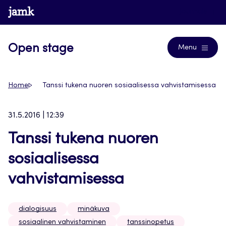
Siirry
www.jamk.fi
Journals
suoraan
sisältöön
Open stage
Menu
Home
Tanssi tukena nuoren sosiaalisessa vahvistamisessa
31.5.2016 | 12:39
Tanssi tukena nuoren
sosiaalisessa
vahvistamisessa
dialogisuus
minäkuva
sosiaalinen vahvistaminen
tanssinopetus