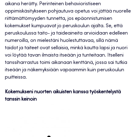
aikana herätty. Perinteinen behavioristiseen
oppimiskäsitykseen pohjautuva opetus voi jättää nuorelle
riittämättömyyden tunnetta, jos epäonnistumisen
kokemukset kumpuavat jo peruskoulun ajalta. Se, että
peruskoulussa taito- ja taideaineita arvioidaan edelleen
numeroilla, on mielestäni huolestuttavaa, sillä nämä
taidot ja taiteet ovat sellaisia, minkä kautta lapsi ja nuori
voi löytää tavan ilmaista itseään ja tunteitaan. Itselleni
tanssiharrastus toimi aikanaan kenttänä, jossa sai tutkia
itseään ja näkemyksiään vapaammin kuin peruskoulun
puitteissa.
Kokemukseni nuorten aikuisten kanssa työskentelystä
tanssin keinoin