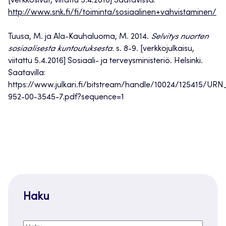
[verkkosivut, viitattu 5.4.2016] Saatavissa:
http://www.snk.fi/fi/toiminta/sosiaalinen+vahvistaminen/
Tuusa, M. ja Ala-Kauhaluoma, M. 2014.
Selvitys nuorten
sosiaalisesta kuntoutuksesta.
s. 8-9. [verkkojulkaisu,
viitattu 5.4.2016] Sosiaali- ja terveysministeriö. Helsinki.
Saatavilla:
https://www.julkari.fi/bitstream/handle/10024/125415/UR
952-00-3545-7.pdf?sequence=1
Haku