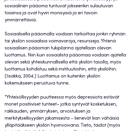
sosiaalinen pääoma tuntuvat jokseenkin sulautuvan
toisiinsa ja ovat hyvin monisyisiä ja eri tavoin
ymmärrettäviä.
Sosiaalisella pääomalla voidaan tarkoittaa jonkin ryhmän
tai yksilön sosiaalisia voimavaroja, resursseja. Yhtenä
sosiaalisen pääoman tukipilarina ajatellaan olevan
luottamus. Niin kuin sosiaalista pääomaa voidaan ajatella
olevan sekä yhteiskunnallisella että yksilön tasolla, myös
luottamus kohdistuu sekä instituutioihin, että yksilöihin.
(Iisakka, 2004.) Luottamus on kuitenkin yksilön
kokemukseen perustuva tunne.
”Yhteisöllisyyden puutteessa myös depressiota estävät
monet positiiviset tunteet– jotka syntyvät kosketuksen,
rakkauden, ymmärryksen, arvostuksen ja
merkityksellisyyden jakamisesta – lienevät liian vähäisiä
ylläpitääkseen yksilön hyvinvoivana. Tieto, taidot (myös