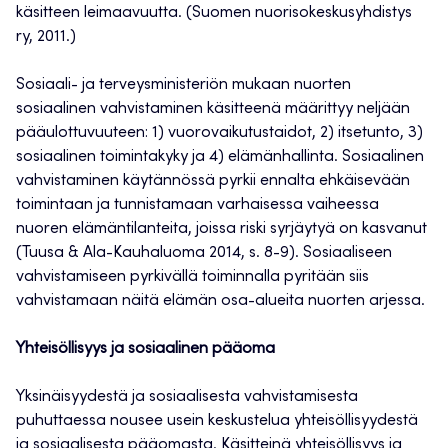
käsitteen leimaavuutta. (Suomen nuorisokeskusyhdistys
ry, 2011.)
Sosiaali- ja terveysministeriön mukaan nuorten
sosiaalinen vahvistaminen käsitteenä määrittyy neljään
pääulottuvuuteen: 1) vuorovaikutustaidot, 2) itsetunto, 3)
sosiaalinen toimintakyky ja 4) elämänhallinta. Sosiaalinen
vahvistaminen käytännössä pyrkii ennalta ehkäisevään
toimintaan ja tunnistamaan varhaisessa vaiheessa
nuoren elämäntilanteita, joissa riski syrjäytyä on kasvanut
(Tuusa & Ala-Kauhaluoma 2014, s. 8-9). Sosiaaliseen
vahvistamiseen pyrkivällä toiminnalla pyritään siis
vahvistamaan näitä elämän osa-alueita nuorten arjessa.
Yhteisöllisyys ja sosiaalinen pääoma
Yksinäisyydestä ja sosiaalisesta vahvistamisesta
puhuttaessa nousee usein keskustelua yhteisöllisyydestä
ja sosiaalisesta pääomasta. Käsitteinä yhteisöllisyys ja