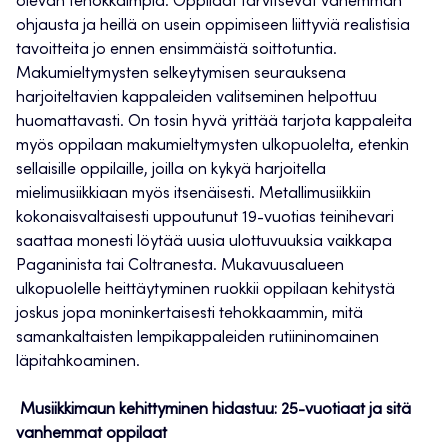
olevan tehokkaimpia. Oppilaat tarvitsevat vähemmän
ohjausta ja heillä on usein oppimiseen liittyviä realistisia
tavoitteita jo ennen ensimmäistä soittotuntia.
Makumieltymysten selkeytymisen seurauksena
harjoiteltavien kappaleiden valitseminen helpottuu
huomattavasti. On tosin hyvä yrittää tarjota kappaleita
myös oppilaan makumieltymysten ulkopuolelta, etenkin
sellaisille oppilaille, joilla on kykyä harjoitella
mielimusiikkiaan myös itsenäisesti. Metallimusiikkiin
kokonaisvaltaisesti uppoutunut 19-vuotias teinihevari
saattaa monesti löytää uusia ulottuvuuksia vaikkapa
Paganinista tai Coltranesta. Mukavuusalueen
ulkopuolelle heittäytyminen ruokkii oppilaan kehitystä
joskus jopa moninkertaisesti tehokkaammin, mitä
samankaltaisten lempikappaleiden rutiininomainen
läpitahkoaminen.
Musiikkimaun kehittyminen hidastuu: 25-vuotiaat ja sitä
vanhemmat oppilaat