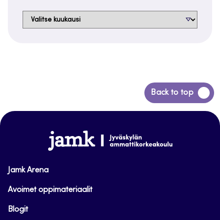
Arkistot
Siirry
Back to top
takaisin
sivun
alkuun
www.jamk.fi
Jamk Arena
Avoimet oppimateriaalit
Blogit