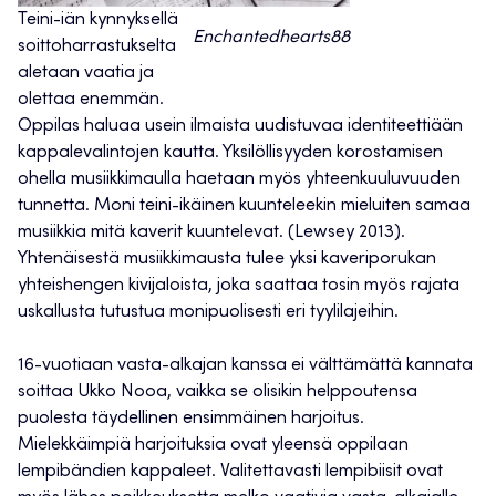
Teini-iän kynnyksellä
Enchantedhearts88
soittoharrastukselta
aletaan vaatia ja
olettaa enemmän.
Oppilas haluaa usein ilmaista uudistuvaa identiteettiään
kappalevalintojen kautta. Yksilöllisyyden korostamisen
ohella musiikkimaulla haetaan myös yhteenkuuluvuuden
tunnetta. Moni teini-ikäinen kuunteleekin mieluiten samaa
musiikkia mitä kaverit kuuntelevat. (Lewsey 2013).
Yhtenäisestä musiikkimausta tulee yksi kaveriporukan
yhteishengen kivijaloista, joka saattaa tosin myös rajata
uskallusta tutustua monipuolisesti eri tyylilajeihin.
16-vuotiaan vasta-alkajan kanssa ei välttämättä kannata
soittaa Ukko Nooa, vaikka se olisikin helppoutensa
puolesta täydellinen ensimmäinen harjoitus.
Mielekkäimpiä harjoituksia ovat yleensä oppilaan
lempibändien kappaleet. Valitettavasti lempibiisit ovat