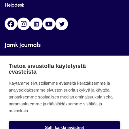
Helpdesk
Facebook
Instagram
LinkedIn
Youtube
Twitter
Jamk Journals
Jamkin verkkolehdet ovat julkisia ja maksuttomasti
Tietoa sivustolla käytetyistä
luettavissa. Verkkolehtien tarkoituksena on tukea
evästeistä
opetusta sekä tutkimus-, kehitys- ja
innovaatiotoimintaa.
Käytämme sivustollamme evästeitä kerätäksemme ja
analysoidaksemme sivuston suorituskykyä ja käyttöä,
tarjotaksemme sosiaalisen median ominaisuuksia sekä
About the site
parantaaksemme ja räätälöidäksemme sisältöä ja
mainoksia.
Jamkin verkkolehdet
Saavutettavuusseloste
Salli kaikki evästeet