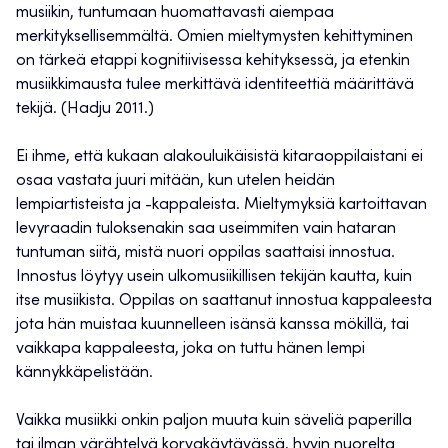
musiikin, tuntumaan huomattavasti aiempaa
merkityksellisemmältä. Omien mieltymysten kehittyminen
on tärkeä etappi kognitiivisessa kehityksessä, ja etenkin
musiikkimausta tulee merkittävä identiteettiä määrittävä
tekijä. (Hadju 2011.)
Ei ihme, että kukaan alakouluikäisistä kitaraoppilaistani ei
osaa vastata juuri mitään, kun utelen heidän
lempiartisteista ja -kappaleista. Mieltymyksiä kartoittavan
levyraadin tuloksenakin saa useimmiten vain hataran
tuntuman siitä, mistä nuori oppilas saattaisi innostua.
Innostus löytyy usein ulkomusiikillisen tekijän kautta, kuin
itse musiikista. Oppilas on saattanut innostua kappaleesta
jota hän muistaa kuunnelleen isänsä kanssa mökillä, tai
vaikkapa kappaleesta, joka on tuttu hänen lempi
kännykkäpelistään.
Vaikka musiikki onkin paljon muuta kuin säveliä paperilla
tai ilman värähtelyä korvakäytävässä, hyvin nuorelta