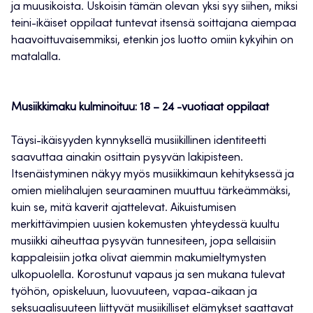
ja muusikoista. Uskoisin tämän olevan yksi syy siihen, miksi
teini-ikäiset oppilaat tuntevat itsensä soittajana aiempaa
haavoittuvaisemmiksi, etenkin jos luotto omiin kykyihin on
matalalla.
Musiikkimaku kulminoituu: 18 – 24 -vuotiaat oppilaat
Täysi-ikäisyyden kynnyksellä musiikillinen identiteetti
saavuttaa ainakin osittain pysyvän lakipisteen.
Itsenäistyminen näkyy myös musiikkimaun kehityksessä ja
omien mielihalujen seuraaminen muuttuu tärkeämmäksi,
kuin se, mitä kaverit ajattelevat. Aikuistumisen
merkittävimpien uusien kokemusten yhteydessä kuultu
musiikki aiheuttaa pysyvän tunnesiteen, jopa sellaisiin
kappaleisiin jotka olivat aiemmin makumieltymysten
ulkopuolella. Korostunut vapaus ja sen mukana tulevat
työhön, opiskeluun, luovuuteen, vapaa-aikaan ja
seksuaalisuuteen liittyvät musiikilliset elämykset saattavat