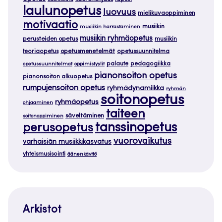
laulunopetus
luovuus
mielikuvaoppiminen
motivaatio
musiikin
musiikin harrastaminen
musiikin ryhmäopetus
perusteiden opetus
musiikin
teoriaopetus
opetusmenetelmät
opetussuunnitelma
palaute
pedagogiikka
opetussuunnitelmat
oppimistyylit
pianonsoiton opetus
pianonsoiton alkuopetus
rumpujensoiton opetus
ryhmädynamiikka
ryhmän
soitonopetus
ryhmäopetus
ohjaaminen
taiteen
säveltäminen
soitonoppiminen
tanssinopetus
perusopetus
vuorovaikutus
varhaisiän musiikkikasvatus
yhteismusisointi
äänenkäyttö
Arkistot