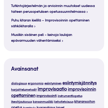
Tutkintojärjestelmän ja arvioinnin muutokset uudessa
taiteen perusopetuksen opetussuunnitelmassa
Puhu kitaran kielillä – Improvisoinnin opettaminen
sähkökitaralla
Musiikin sisäinen peli – keinoja laulajan
epävarmuuden vähentämiseksi
Avainsanat
esiintymisjännitys
dialogisuus
ergonomia
esiintyminen
improvisaatio
improvisoinnin
harjoittelumetodit
opettaminen
improvisointi
instrumenttiopetus
kitaransoiton
itseohjautuvuus
kansanmusiikki
kehotietoisuus
opetus
kuoronohjaus
lapset
kuorolaulu