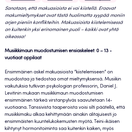
Sanotaan, että makuasioista ei voi kiistellä. Eroavat
makumieltymykset ovat tästä huolimatta syypää moniin
arjen pieniin konflikteihin. Makuasioista kiistelemisessä
on kuitenkin yksi erinomainen puoli – kaikki ovat yhtä
oikeassa!
Musiikkimaun muodostumisen ensiaskeleet
:
0 – 13 -
vuotiaat oppilaat
Ensimmäinen askel makuasioista ”kiistelemiseen” on
muodostaa ja tiedostaa omat mieltymyksensä. Musiikin
vaikutuksia tutkivan psykologian professorin, Daniel J.
Levitinin mukaan musiikkimaun muodostumisen
ensimmäinen tärkeä virstanpylväs saavutetaan 14-
vuotiaana. Tanssivista taaperoista voisi silti päätellä, että
musiikkimaku alkaa kehittymään ainakin alitajuisesti jo
ensimmäisten kuuntelukokemusten myötä. Teini-ikäisen
kiihtynyt hormonitoiminta saa kuitenkin kaiken, myös