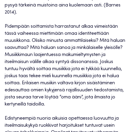
pysyä tärkeinä muistoina aina kuolemaan asti. (Barnes
2014).
Pidempään soittamista harrastanut alkaa viimeistään
tässä vaiheessa miettimään omaa identiteettiään
muusikkona. Olisiko minusta ammattilaiseksi? Mitä haluan
saavuttaa? Mitä haluan sanoa ja minkälaiselle yleisölle?
Musiikkimaun laajentuessa makumieltymysten ja
itseilmaisun välille alkaa syntyä dissonanssia. Joskus
tuntuu hyvältä soittaa musiikkia jota ei tykkää kuunnella,
joskus taas tekee mieli kuunnella musiikkia jota ei halua
soittaa. Erilaisen musiikin valtava kirjon sisäistäminen
edesauttaa omien kykyjensä rajallisuuden tiedostamista,
josta seuraa tarve löytää ”oma ääni”, jota ilmaista jo
kertyneillä taidoilla.
Edistyneempiä nuoria aikuisia opettaessa luovuutta ja
itseilmaisukykyä ruokkivat harjoitukset tuntuvat usein