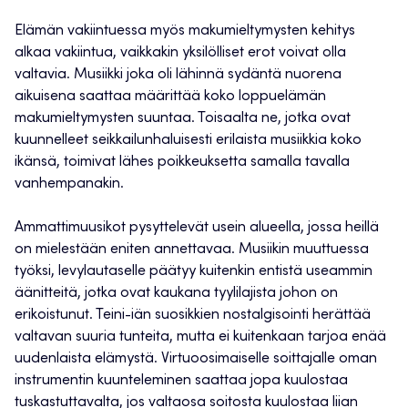
Elämän vakiintuessa myös makumieltymysten kehitys
alkaa vakiintua, vaikkakin yksilölliset erot voivat olla
valtavia. Musiikki joka oli lähinnä sydäntä nuorena
aikuisena saattaa määrittää koko loppuelämän
makumieltymysten suuntaa. Toisaalta ne, jotka ovat
kuunnelleet seikkailunhaluisesti erilaista musiikkia koko
ikänsä, toimivat lähes poikkeuksetta samalla tavalla
vanhempanakin.
Ammattimuusikot pysyttelevät usein alueella, jossa heillä
on mielestään eniten annettavaa. Musiikin muuttuessa
työksi, levylautaselle päätyy kuitenkin entistä useammin
äänitteitä, jotka ovat kaukana tyylilajista johon on
erikoistunut. Teini-iän suosikkien nostalgisointi herättää
valtavan suuria tunteita, mutta ei kuitenkaan tarjoa enää
uudenlaista elämystä. Virtuoosimaiselle soittajalle oman
instrumentin kuunteleminen saattaa jopa kuulostaa
tuskastuttavalta, jos valtaosa soitosta kuulostaa liian