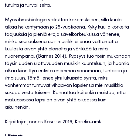
tutulta ja turvalliselta.
Myös ihmisbiologia vaikuttaa kokemukseen, sillä kuulo
alkaa heikentymään jo 25-vuotiaana. Kyky kuulla korkeita
taajuuksia ja pieniä eroja sävelkorkeuksissa vähenee,
minkä seurauksena uusi musiikki ei enää välttämättä
kuulosta aivan yhtä eloisalta ja värikkäältä mitä
nuorempana. (Barnes 2014). Kypsyys tuo tosin mukanaan
täysin uuden ulottuvuuden musiikin kuunteluun, ja huomio
alkaa kiinnittyä entistä enemmän sanomaan, tunteisiin ja
ilmaisuun. Tämä lienee yksi lukuisista syistä, miksi
vanhemmat tuntuvat vihaavan lapsiensa mielimusiikkia
sukupolvesta toiseen. Kannattaa kuitenkin muistaa, että
makuasioissa lapsi on aivan yhtä oikeassa kuin
aikuinenkin.
Kirjoittaja: Joonas Kaselius 2016, Karelia-amk