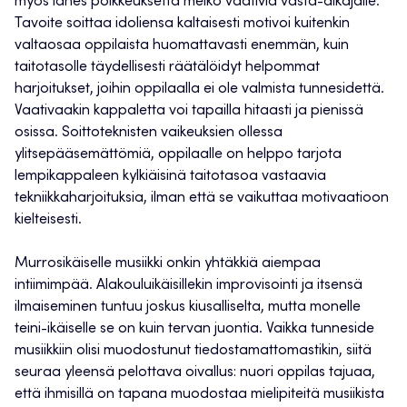
myös lähes poikkeuksetta melko vaativia vasta-alkajalle.
Tavoite soittaa idoliensa kaltaisesti motivoi kuitenkin
valtaosaa oppilaista huomattavasti enemmän, kuin
taitotasolle täydellisesti räätälöidyt helpommat
harjoitukset, joihin oppilaalla ei ole valmista tunnesidettä.
Vaativaakin kappaletta voi tapailla hitaasti ja pienissä
osissa. Soittoteknisten vaikeuksien ollessa
ylitsepääsemättömiä, oppilaalle on helppo tarjota
lempikappaleen kylkiäisinä taitotasoa vastaavia
tekniikkaharjoituksia, ilman että se vaikuttaa motivaatioon
kielteisesti.
Murrosikäiselle musiikki onkin yhtäkkiä aiempaa
intiimimpää. Alakouluikäisillekin improvisointi ja itsensä
ilmaiseminen tuntuu joskus kiusalliselta, mutta monelle
teini-ikäiselle se on kuin tervan juontia. Vaikka tunneside
musiikkiin olisi muodostunut tiedostamattomastikin, siitä
seuraa yleensä pelottava oivallus: nuori oppilas tajuaa,
että ihmisillä on tapana muodostaa mielipiteitä musiikista