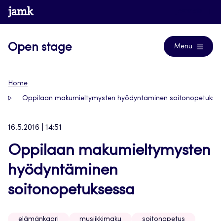
Siirry
www.jamk.fi
Journals
suoraan
sisältöön
Open stage
Menu
Home
Oppilaan makumieltymysten hyödyntäminen soitonopetukse
16.5.2016 | 14:51
Oppilaan makumieltymysten
hyödyntäminen
soitonopetuksessa
elämänkaari
musiikkimaku
soitonopetus