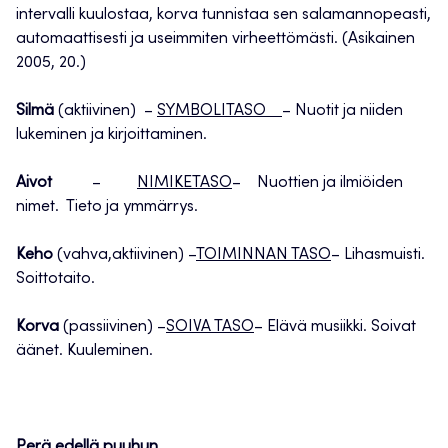
intervalli kuulostaa, korva tunnistaa sen salamannopeasti,
automaattisesti ja useimmiten virheettömästi. (Asikainen
2005, 20.)
Silmä
(aktiivinen) –
SYMBOLITASO
– Nuotit ja niiden
lukeminen ja kirjoittaminen.
Aivot
–
NIMIKETASO
– Nuottien ja ilmiöiden
nimet. Tieto ja ymmärrys.
Keho
(vahva,aktiivinen) –
TOIMINNAN TASO
– Lihasmuisti.
Soittotaito.
Korva
(passiivinen) –
SOIVA TASO
– Elävä musiikki. Soivat
äänet. Kuuleminen.
Perä edellä puuhun