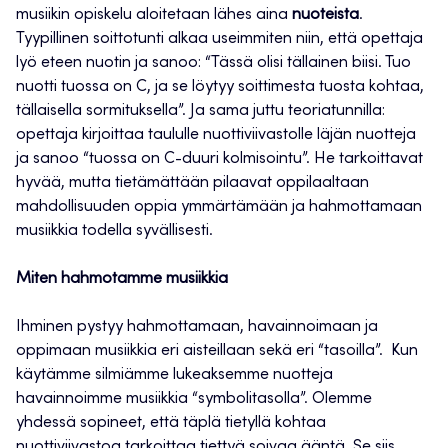
musiikin opiskelu aloitetaan lähes aina
nuoteista
.
Tyypillinen soittotunti alkaa useimmiten niin, että opettaja
lyö eteen nuotin ja sanoo: “Tässä olisi tällainen biisi. Tuo
nuotti tuossa on C, ja se löytyy soittimesta tuosta kohtaa,
tällaisella sormituksella”. Ja sama juttu teoriatunnilla:
opettaja kirjoittaa taululle nuottiviivastolle läjän nuotteja
ja sanoo “tuossa on C-duuri kolmisointu”. He tarkoittavat
hyvää, mutta tietämättään pilaavat oppilaaltaan
mahdollisuuden oppia ymmärtämään ja hahmottamaan
musiikkia todella syvällisesti.
Miten hahmotamme musiikkia
Ihminen pystyy hahmottamaan, havainnoimaan ja
oppimaan musiikkia eri aisteillaan sekä eri “tasoilla”. Kun
käytämme silmiämme lukeaksemme nuotteja
havainnoimme musiikkia “symbolitasolla”. Olemme
yhdessä sopineet, että täplä tietyllä kohtaa
nuottiviivastoa tarkoittaa tiettyä soivaa ääntä. Se siis