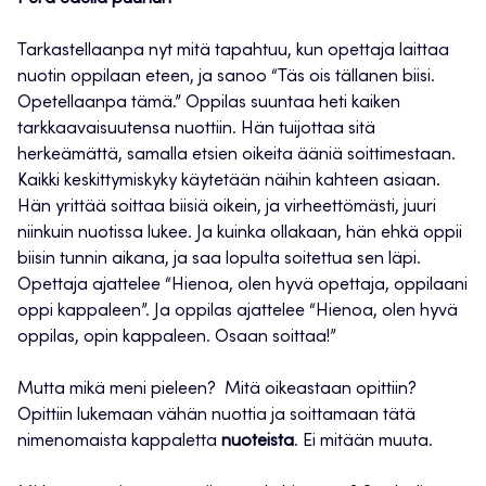
Tarkastellaanpa nyt mitä tapahtuu, kun opettaja laittaa
nuotin oppilaan eteen, ja sanoo “Täs ois tällanen biisi.
Opetellaanpa tämä.” Oppilas suuntaa heti kaiken
tarkkaavaisuutensa nuottiin. Hän tuijottaa sitä
herkeämättä, samalla etsien oikeita ääniä soittimestaan.
Kaikki keskittymiskyky käytetään näihin kahteen asiaan.
Hän yrittää soittaa biisiä oikein, ja virheettömästi, juuri
niinkuin nuotissa lukee. Ja kuinka ollakaan, hän ehkä oppii
biisin tunnin aikana, ja saa lopulta soitettua sen läpi.
Opettaja ajattelee “Hienoa, olen hyvä opettaja, oppilaani
oppi kappaleen”. Ja oppilas ajattelee “Hienoa, olen hyvä
oppilas, opin kappaleen. Osaan soittaa!”
Mutta mikä meni pieleen? Mitä oikeastaan opittiin?
Opittiin lukemaan vähän nuottia ja soittamaan tätä
nimenomaista kappaletta
nuoteista
. Ei mitään muuta.