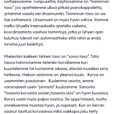
soittaessamme rumpusettiä, käytössämme on “toiminnan
taso”. Jos opettelemme ulkoa pitkää pianokappaletta,
yritämme saada sen lihasmuistiin. Toiminnan taso on siis
itse soittamista. Lihasmuisti on myös hyvin vahva. Voimme
melko lyhyellä treenauksella opetella vaikeita,
koordinaatiota vaativia toimintoja, jotka jo lyhyen ajan
kuluttua tulevat niin automaattisiksi että niihin ei enää
tarvitse juuri keskittyä.
Mielestäni kaikkein tärkein taso on “soiva taso”. Tätä
tasoa hahmotamme tietenkin korvillamme kun
kuuntelemme tai tuotamme oikeaa, elävää musiikkia siinä
hetkessä. Heikoin aistimme on yleensä kuulo. Korva on
useimmiten passiivinen. Kuulemme asioita, emme
varsinaisesti usein “pinnistä” kuuloamme. Sanonta
“toisesta korvasta sisään,toisesta ulos” on hyvin kuvaava.
Korva vaatii myös paljon toistoa. Se oppii hitaasti, mutta
onneksemme muistaa hyvin, ja nopeasti. Kun on kerran
saanut taottua korvaansa miltä vaikkapa joku tietty