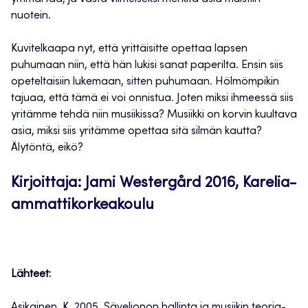
nuotein.
Kuvitelkaapa nyt, että yrittäisitte opettaa lapsen
puhumaan niin, että hän lukisi sanat paperilta. Ensin siis
opeteltaisiin lukemaan, sitten puhumaan. Hölmömpikin
tajuaa, että tämä ei voi onnistua. Joten miksi ihmeessä siis
yritämme tehdä niin musiikissa? Musiikki on korvin kuultava
asia, miksi siis yritämme opettaa sitä silmän kautta?
Älytöntä, eikö?
Kirjoittaja: Jami Westergård 2016, Karelia-
ammattikorkeakoulu
Lähteet:
Asikainen, K. 2005. Säveljonon hallinta ja musiikin teoria-