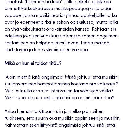
sanotusti “homman haltuun”. Tällä hetkellä opiskelen
ammattikorkeakoulussa musiikkipedagogiksi ja pidän
vapaaehtoista musiikinteoriaryhmää opiskelijoille, jotka
ovat jo edenneet pitkälle soiton opiskelussa, mutta joilla
on yhä vaikeuksia teoria-aineiden kanssa. Kohtaan siis
edelleen jokaisen vuosikurssin kanssa saman ongelman:
soittaminen on helppoa ja mukavaa, teoria mälsää,
ahdistavaa ja lähes ylivoimaisen vaikeaa.
Mikä on kun ei taidot riitä…?
Aloin miettiä tätä ongelmaa. Mistä johtuu, että musiikin
kuulonvarainen hahmottaminen koetaan niin vaikeaksi?
Miksi ei kuulla eroa eri intervallien tai sointujen välillä?
Miksi suoraan nuoteista laulaminen on niin hankalaa?
Asiaa hieman tutkittuani tulin jo melko pian siihen
tulokseen, että suurin osa musiikin oppimiseen ja musiikin
hahmottamiseen liittyvistä ongelmista johtuu siitä, että