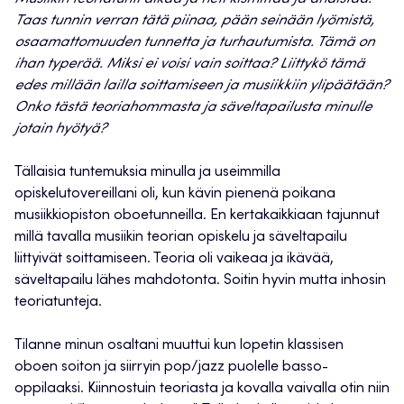
Taas tunnin verran tätä piinaa, pään seinään lyömistä,
osaamattomuuden tunnetta ja turhautumista. Tämä on
ihan typerää. Miksi ei voisi vain soittaa? Liittykö tämä
edes millään lailla soittamiseen ja musiikkiin ylipäätään?
Onko tästä teoriahommasta ja säveltapailusta minulle
jotain hyötyä?
Tällaisia tuntemuksia minulla ja useimmilla
opiskelutovereillani oli, kun kävin pienenä poikana
musiikkiopiston oboetunneilla. En kertakaikkiaan tajunnut
millä tavalla musiikin teorian opiskelu ja säveltapailu
liittyivät soittamiseen. Teoria oli vaikeaa ja ikävää,
säveltapailu lähes mahdotonta. Soitin hyvin mutta inhosin
teoriatunteja.
Tilanne minun osaltani muuttui kun lopetin klassisen
oboen soiton ja siirryin pop/jazz puolelle basso-
oppilaaksi. Kiinnostuin teoriasta ja kovalla vaivalla otin niin