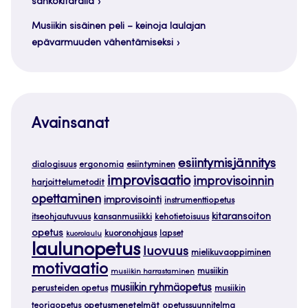
sähkökitaralla
Musiikin sisäinen peli – keinoja laulajan
epävarmuuden vähentämiseksi
Avainsanat
esiintymisjännitys
dialogisuus
ergonomia
esiintyminen
improvisaatio
improvisoinnin
harjoittelumetodit
opettaminen
improvisointi
instrumenttiopetus
kitaransoiton
itseohjautuvuus
kansanmusiikki
kehotietoisuus
opetus
kuoronohjaus
lapset
kuorolaulu
laulunopetus
luovuus
mielikuvaoppiminen
motivaatio
musiikin
musiikin harrastaminen
musiikin ryhmäopetus
perusteiden opetus
musiikin
teoriaopetus
opetusmenetelmät
opetussuunnitelma