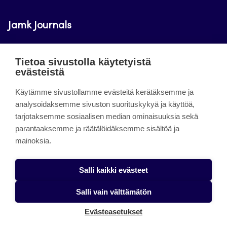
Jamk Journals
Jamkin verkkolehdet ovat julkisia ja maksuttomasti
Tietoa sivustolla käytetyistä
luettavissa. Verkkolehtien tarkoituksena on tukea
evästeistä
opetusta sekä tutkimus-, kehitys- ja
innovaatiotoimintaa.
Käytämme sivustollamme evästeitä kerätäksemme ja
analysoidaksemme sivuston suorituskykyä ja käyttöä,
tarjotaksemme sosiaalisen median ominaisuuksia sekä
About the site
parantaaksemme ja räätälöidäksemme sisältöä ja
mainoksia.
Jamkin verkkolehdet
Saavutettavuusseloste
Salli kaikki evästeet
Tietosuojaseloste
Salli vain välttämätön
Evästeet
Evästeasetukset