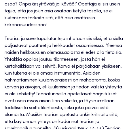
osaa? Onpa ärsyttävää ja ikävää.” Opettaja ei siis usein
tajua, että jos jokin asia osataan tietyllä tasolla, se ei
kuitenkaan tarkoita sitä, että asia osattaisiin
kokonaisuudessaan!
Teoria- ja säveltapailutunteja inhotaan siis siksi, että siellä
paljastuvat puutteet ja heikkoudet osaamisessa. Yleensä
näiden heikkouksien olemassaolosta ei edes olla tietoisia.
Yhtäkkiä oppilas joutuu tilanteeseen, josta hän ei
kertakaikkiaan voi selvitä. Korva ei pärjääkään yksikseen,
kun tukena ei ole omaa instrumenttia. Asioiden
hahmottaminen kuulonvaraisesti on mahdotonta, koska
korvan ja aivojen, eli kuulemisen ja tiedon välistä yhteyttä
ei ole kehitetty! Teoriatunneilla opeteltavat harjoitukset
ovat usein myös aivan liian vaikeita, ja täysin irrallaan
todellisesta soittotilanteesta, sekä joka päiväisestä
elämästä. Musiikin teorian opetusta onkin kritisoitu siitä,
että käytännön yhteys on kadonnut teorian ja
säveltapailun tunneilta. (Kuusisaari 1995: 32-33.) Teorian