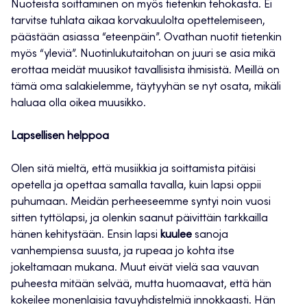
Nuoteista soittaminen on myös tietenkin tehokasta. Ei
tarvitse tuhlata aikaa korvakuulolta opettelemiseen,
päästään asiassa “eteenpäin”. Ovathan nuotit tietenkin
myös “yleviä”. Nuotinlukutaitohan on juuri se asia mikä
erottaa meidät muusikot tavallisista ihmisistä. Meillä on
tämä oma salakielemme, täytyyhän se nyt osata, mikäli
haluaa olla oikea muusikko.
Lapsellisen helppoa
Olen sitä mieltä, että musiikkia ja soittamista pitäisi
opetella ja opettaa samalla tavalla, kuin lapsi oppii
puhumaan. Meidän perheeseemme syntyi noin vuosi
sitten tyttölapsi, ja olenkin saanut päivittäin tarkkailla
hänen kehitystään. Ensin lapsi
kuulee
sanoja
vanhempiensa suusta, ja rupeaa jo kohta itse
jokeltamaan mukana. Muut eivät vielä saa vauvan
puheesta mitään selvää, mutta huomaavat, että hän
kokeilee monenlaisia tavuyhdistelmiä innokkaasti. Hän