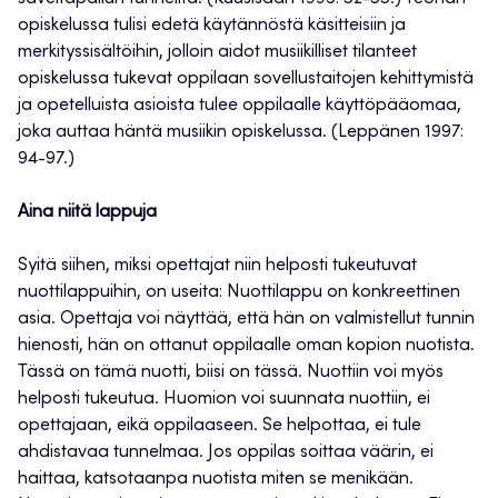
opiskelussa tulisi edetä käytännöstä käsitteisiin ja
merkityssisältöihin, jolloin aidot musiikilliset tilanteet
opiskelussa tukevat oppilaan sovellustaitojen kehittymistä
ja opetelluista asioista tulee oppilaalle käyttöpääomaa,
joka auttaa häntä musiikin opiskelussa. (Leppänen 1997:
94-97.)
Aina niitä lappuja
Syitä siihen, miksi opettajat niin helposti tukeutuvat
nuottilappuihin, on useita: Nuottilappu on konkreettinen
asia. Opettaja voi näyttää, että hän on valmistellut tunnin
hienosti, hän on ottanut oppilaalle oman kopion nuotista.
Tässä on tämä nuotti, biisi on tässä. Nuottiin voi myös
helposti tukeutua. Huomion voi suunnata nuottiin, ei
opettajaan, eikä oppilaaseen. Se helpottaa, ei tule
ahdistavaa tunnelmaa. Jos oppilas soittaa väärin, ei
haittaa, katsotaanpa nuotista miten se menikään.