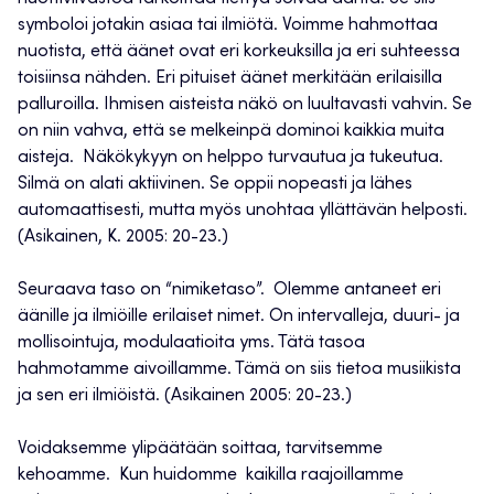
symboloi jotakin asiaa tai ilmiötä. Voimme hahmottaa
nuotista, että äänet ovat eri korkeuksilla ja eri suhteessa
toisiinsa nähden. Eri pituiset äänet merkitään erilaisilla
palluroilla. Ihmisen aisteista näkö on luultavasti vahvin. Se
on niin vahva, että se melkeinpä dominoi kaikkia muita
aisteja. Näkökykyyn on helppo turvautua ja tukeutua.
Silmä on alati aktiivinen. Se oppii nopeasti ja lähes
automaattisesti, mutta myös unohtaa yllättävän helposti.
(Asikainen, K. 2005: 20-23.)
Seuraava taso on “nimiketaso”. Olemme antaneet eri
äänille ja ilmiöille erilaiset nimet. On intervalleja, duuri- ja
mollisointuja, modulaatioita yms. Tätä tasoa
hahmotamme aivoillamme. Tämä on siis tietoa musiikista
ja sen eri ilmiöistä. (Asikainen 2005: 20-23.)
Voidaksemme ylipäätään soittaa, tarvitsemme
kehoamme. Kun huidomme kaikilla raajoillamme