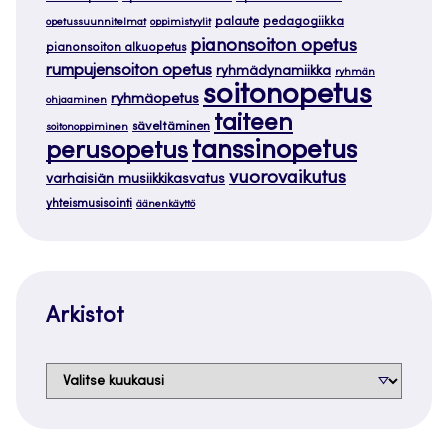
palaute
pedagogiikka
opetussuunnitelmat
oppimistyylit
pianonsoiton opetus
pianonsoiton alkuopetus
rumpujensoiton opetus
ryhmädynamiikka
ryhmän
soitonopetus
ryhmäopetus
ohjaaminen
taiteen
säveltäminen
soitonoppiminen
tanssinopetus
perusopetus
vuorovaikutus
varhaisiän musiikkikasvatus
yhteismusisointi
äänenkäyttö
Arkistot
Arkistot