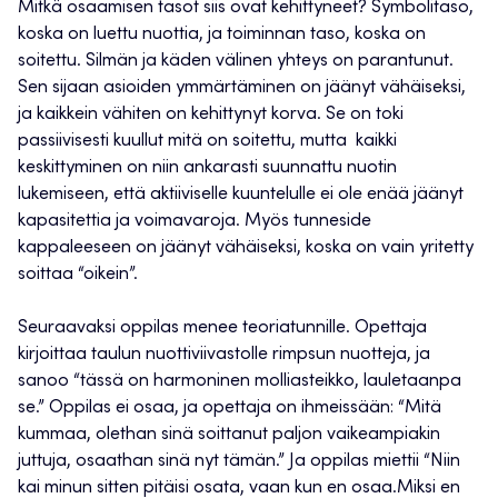
Mitkä osaamisen tasot siis ovat kehittyneet? Symbolitaso,
koska on luettu nuottia, ja toiminnan taso, koska on
soitettu. Silmän ja käden välinen yhteys on parantunut.
Sen sijaan asioiden ymmärtäminen on jäänyt vähäiseksi,
ja kaikkein vähiten on kehittynyt korva. Se on toki
passiivisesti kuullut mitä on soitettu, mutta kaikki
keskittyminen on niin ankarasti suunnattu nuotin
lukemiseen, että aktiiviselle kuuntelulle ei ole enää jäänyt
kapasitettia ja voimavaroja. Myös tunneside
kappaleeseen on jäänyt vähäiseksi, koska on vain yritetty
soittaa “oikein”.
Seuraavaksi oppilas menee teoriatunnille. Opettaja
kirjoittaa taulun nuottiviivastolle rimpsun nuotteja, ja
sanoo “tässä on harmoninen molliasteikko, lauletaanpa
se.” Oppilas ei osaa, ja opettaja on ihmeissään: “Mitä
kummaa, olethan sinä soittanut paljon vaikeampiakin
juttuja, osaathan sinä nyt tämän.” Ja oppilas miettii “Niin
kai minun sitten pitäisi osata, vaan kun en osaa.Miksi en