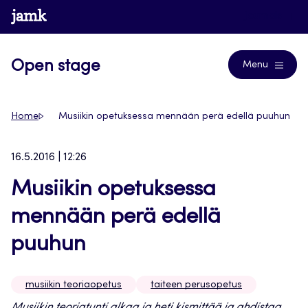
Siirry
www.jamk.fi
Journals
suoraan
sisältöön
Open stage
Menu
Home
Musiikin opetuksessa mennään perä edellä puuhun
16.5.2016 | 12:26
Musiikin opetuksessa
mennään perä edellä
puuhun
musiikin teoriaopetus
taiteen perusopetus
Musiikin teoriatunti alkaa ja heti kismittää ja ahdistaa.