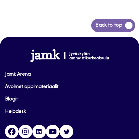
Siirry
Back to top
takaisin
sivun
alkuun
www.jamk.fi
Jamk Arena
Avoimet oppimateriaalit
Blogit
Helpdesk
Facebook
Instagram
LinkedIn
Youtube
Twitter