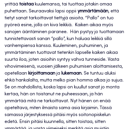
yrittää
toistaa
kuulemansa, tai tuottaa jotakin omaa
puhettaan. Seuraavaksi lapsi oppii
ymmärtämään
, että
tietyt sanat tarkoittavat tiettyjä asioita. “Pallo” on tuo
pyöreä esine, jolla on kiva leikkiä. Kaiken aikaa myös
sanojen ääntäminen paranee. Hän pystyy jo tuottamaan
tunnistettavasti sanan “pallo”, kun haluaa leikkiä sillä
vanhempiensa kanssa. Kuuleminen, puhuminen, ja
ymmärtäminen tuottavat tietenkin lapselle kaiken aikaa
suurta iloa, joten asioihin syntyy vahva tunneside. Vasta
vihoviimeisenä, vuosien jälkeen puhumisen aloittamisesta,
opetellaan
kirjoittamaan
ja
lukemaan
. Se tuntuu aluksi
ehkä hankalalta, mutta melko pian homma alkaa jo sujua.
Se on mahdollista, koska lapsi on kuullut sanat jo monta
kertaa, hän on toistanut ne puheessaan, ja hän
ymmärtää mitä ne tarkoittavat. Nyt hänen on enää
opeteltava, miten ilmaista sama asia kirjaimin. Tässä
samassa järjestyksessä pitäisi myös soitonopiskelun
edetä. Ensin pitäisi kuunnella, sitten toistaa, sitten
ymmärtää, ja vasta viimeiseksi merkitä asia muistiin