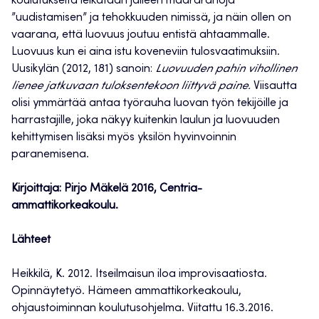
koulutukselta leikataan jälleen määrärahoja
”uudistamisen” ja tehokkuuden nimissä, ja näin ollen on
vaarana, että luovuus joutuu entistä ahtaammalle.
Luovuus kun ei aina istu koveneviin tulosvaatimuksiin.
Uusikylän (2012, 181) sanoin:
Luovuuden pahin vihollinen
lienee jatkuvaan tuloksentekoon liittyvä paine.
Viisautta
olisi ymmärtää antaa työrauha luovan työn tekijöille ja
harrastajille, joka näkyy kuitenkin laulun ja luovuuden
kehittymisen lisäksi myös yksilön hyvinvoinnin
paranemisena.
Kirjoittaja: Pirjo Mäkelä 2016, Centria-
ammattikorkeakoulu.
Lähteet
Heikkilä, K. 2012. Itseilmaisun iloa improvisaatiosta.
Opinnäytetyö. Hämeen ammattikorkeakoulu,
ohjaustoiminnan koulutusohjelma. Viitattu 16.3.2016.