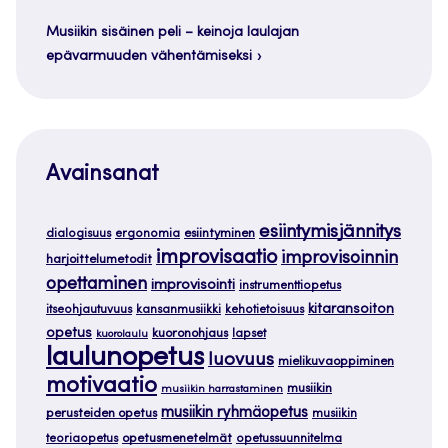
Musiikin sisäinen peli – keinoja laulajan
epävarmuuden vähentämiseksi
Avainsanat
esiintymisjännitys
dialogisuus
ergonomia
esiintyminen
improvisaatio
improvisoinnin
harjoittelumetodit
opettaminen
improvisointi
instrumenttiopetus
kitaransoiton
itseohjautuvuus
kansanmusiikki
kehotietoisuus
opetus
kuoronohjaus
lapset
kuorolaulu
laulunopetus
luovuus
mielikuvaoppiminen
motivaatio
musiikin
musiikin harrastaminen
musiikin ryhmäopetus
perusteiden opetus
musiikin
teoriaopetus
opetusmenetelmät
opetussuunnitelma