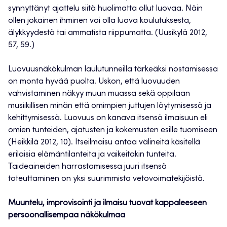
synnyttänyt ajattelu siitä huolimatta ollut luovaa. Näin
ollen jokainen ihminen voi olla luova koulutuksesta,
älykkyydestä tai ammatista riippumatta. (Uusikylä 2012,
57, 59.)
Luovuusnäkökulman laulutunneilla tärkeäksi nostamisessa
on monta hyvää puolta. Uskon, että luovuuden
vahvistaminen näkyy muun muassa sekä oppilaan
musiikillisen minän että omimpien juttujen löytymisessä ja
kehittymisessä. Luovuus on kanava itsensä ilmaisuun eli
omien tunteiden, ajatusten ja kokemusten esille tuomiseen
(Heikkilä 2012, 10). Itseilmaisu antaa välineitä käsitellä
erilaisia elämäntilanteita ja vaikeitakin tunteita.
Taideaineiden harrastamisessa juuri itsensä
toteuttaminen on yksi suurimmista vetovoimatekijöistä.
Muuntelu, improvisointi ja ilmaisu tuovat kappaleeseen
persoonallisempaa näkökulmaa