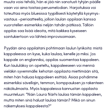
muuta voisi tehdä, hän ei jää niin sanotusti tyhjän päälle
vaan voi aina toistaa perusmelodian. Harjoituksia voi
toteuttaa myös bluesissa tyypillisesti käytetyllä kysymys-
vastaus –periaatteella, jolloin laulan oppilaan kanssa
vuorotellen esimerkiksi neljän tahdin pätkissä. Tällöin
oppilas saa lisää ideoita, mitä kaikkea kyseiseen
sointukiertoon voi lähteä improvisoimaan.
Pyydän aina oppilaitani pohtimaan laulun lyriikoita: mistä
kappaleessa on kyse, kuka laulaa, kenelle ja miksi. Jos
kappale on englanniksi, oppilas suomentaa kappaleen.
Kun laululäksy on opeteltu, kappaleeseen voi mennä
vieläkin syvemmälle: kehotan oppilasta miettimään sitä,
miten hän haluaa kappaleen esittää. Asiaa pohdimme
esimerkiksi sävellajin, temmon, komppauksen ja rakenteen
näkökulmasta. Myös kappaleissa kannustan oppilasta
muunteluun: ”Näin Laura Närhi laulaa tämän kappaleen,
mutta miten sinä haluat laulaa tämän? Mikä on sinun
näkemyksesi kappaleesta?”