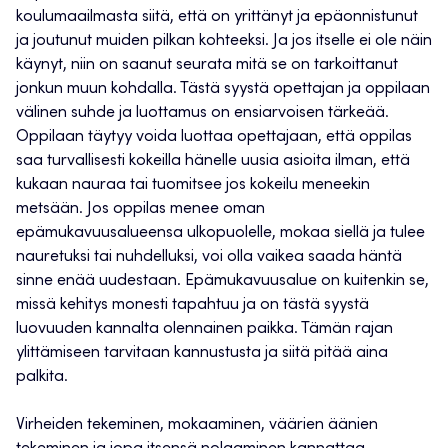
koulumaailmasta siitä, että on yrittänyt ja epäonnistunut
ja joutunut muiden pilkan kohteeksi. Ja jos itselle ei ole näin
käynyt, niin on saanut seurata mitä se on tarkoittanut
jonkun muun kohdalla. Tästä syystä opettajan ja oppilaan
välinen suhde ja luottamus on ensiarvoisen tärkeää.
Oppilaan täytyy voida luottaa opettajaan, että oppilas
saa turvallisesti kokeilla hänelle uusia asioita ilman, että
kukaan nauraa tai tuomitsee jos kokeilu meneekin
metsään. Jos oppilas menee oman
epämukavuusalueensa ulkopuolelle, mokaa siellä ja tulee
nauretuksi tai nuhdelluksi, voi olla vaikea saada häntä
sinne enää uudestaan. Epämukavuusalue on kuitenkin se,
missä kehitys monesti tapahtuu ja on tästä syystä
luovuuden kannalta olennainen paikka. Tämän rajan
ylittämiseen tarvitaan kannustusta ja siitä pitää aina
palkita.
Virheiden tekeminen, mokaaminen, väärien äänien