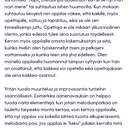
sanomalla ”hups, otetaanpa uudestaan kun ei se nyt ihan
noin mene” tai suhtautua siihen huumorilla. Kun mokaan
suhtautuu kevyesti niin oppilas näkee, että kaikille, myös
opettajalle, sattuu ja tapahtuu, eikä se ole sen
ihmeellisempi juttu. Opettaja ei ole mikään yliluonnollinen
olento, jonka edessä tulee aina suoriutua täydellisesti.
Kerron myös oppilaille omista kokemuksistani ja siitä,
kuinka itsekin olen työskennellyt itseni ja pelkojeni
voittamiseksi ja kuinka teen sitä yhä edelleen. Olen
monella oppilaalla huomannut lampun syttyvän kun hän
on oivaltanut, että kaikkea voi opetella eikä opettajakaan
ole aina kaikkea osannut.
Yritän tuoda muuntelua ja improvisointia tunteihin
säännöllisesti. Esimerkiksi äänenavauksiin on helppo
tuoda näitä elementtejä: kun jotain melodianpätkää on
laulettu tarpeeksi monta kertaa, voin kertoa oppilaalle,
että nyt oppilas voi kokeilla lähteä tuosta alkuperäisestä
melodiasta pois. Jos oppilas ei ”keksi” jollakin kerralla mitä