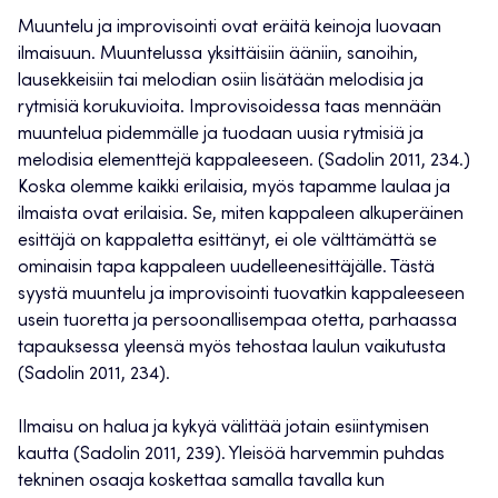
Muuntelu ja improvisointi ovat eräitä keinoja luovaan
ilmaisuun. Muuntelussa yksittäisiin ääniin, sanoihin,
lausekkeisiin tai melodian osiin lisätään melodisia ja
rytmisiä korukuvioita. Improvisoidessa taas mennään
muuntelua pidemmälle ja tuodaan uusia rytmisiä ja
melodisia elementtejä kappaleeseen. (Sadolin 2011, 234.)
Koska olemme kaikki erilaisia, myös tapamme laulaa ja
ilmaista ovat erilaisia. Se, miten kappaleen alkuperäinen
esittäjä on kappaletta esittänyt, ei ole välttämättä se
ominaisin tapa kappaleen uudelleenesittäjälle. Tästä
syystä muuntelu ja improvisointi tuovatkin kappaleeseen
usein tuoretta ja persoonallisempaa otetta, parhaassa
tapauksessa yleensä myös tehostaa laulun vaikutusta
(Sadolin 2011, 234).
Ilmaisu on halua ja kykyä välittää jotain esiintymisen
kautta (Sadolin 2011, 239). Yleisöä harvemmin puhdas
tekninen osaaja koskettaa samalla tavalla kun