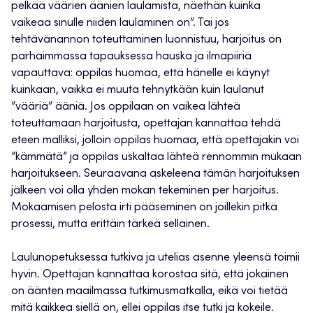
pelkää väärien äänien laulamista, näethän kuinka
vaikeaa sinulle niiden laulaminen on”. Tai jos
tehtävänannon toteuttaminen luonnistuu, harjoitus on
parhaimmassa tapauksessa hauska ja ilmapiiriä
vapauttava: oppilas huomaa, että hänelle ei käynyt
kuinkaan, vaikka ei muuta tehnytkään kuin laulanut
”vääriä” ääniä. Jos oppilaan on vaikea lähteä
toteuttamaan harjoitusta, opettajan kannattaa tehdä
eteen malliksi, jolloin oppilas huomaa, että opettajakin voi
”kämmätä” ja oppilas uskaltaa lähteä rennommin mukaan
harjoitukseen. Seuraavana askeleena tämän harjoituksen
jälkeen voi olla yhden mokan tekeminen per harjoitus.
Mokaamisen pelosta irti pääseminen on joillekin pitkä
prosessi, mutta erittäin tärkeä sellainen.
Laulunopetuksessa tutkiva ja utelias asenne yleensä toimii
hyvin. Opettajan kannattaa korostaa sitä, että jokainen
on äänten maailmassa tutkimusmatkalla, eikä voi tietää
mitä kaikkea siellä on, ellei oppilas itse tutki ja kokeile.