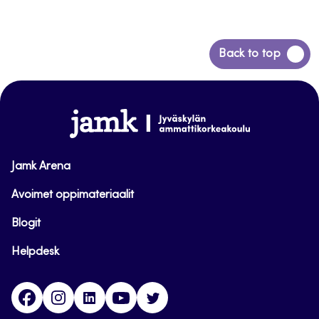
Siirry
Back to top
takaisin
sivun
alkuun
www.jamk.fi
Jamk Arena
Avoimet oppimateriaalit
Blogit
Helpdesk
Facebook
Instagram
LinkedIn
Youtube
Twitter