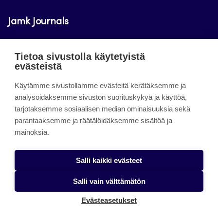
Jamk Journals
Jamkin verkkolehdet ovat julkisia ja maksuttomasti
Tietoa sivustolla käytetyistä
luettavissa. Verkkolehtien tarkoituksena on tukea
evästeistä
opetusta sekä tutkimus-, kehitys- ja
innovaatiotoimintaa.
Käytämme sivustollamme evästeitä kerätäksemme ja
analysoidaksemme sivuston suorituskykyä ja käyttöä,
tarjotaksemme sosiaalisen median ominaisuuksia sekä
About the site
parantaaksemme ja räätälöidäksemme sisältöä ja
mainoksia.
Jamkin verkkolehdet
Saavutettavuusseloste
Salli kaikki evästeet
Tietosuojaseloste
Salli vain välttämätön
Evästeet
Evästeasetukset