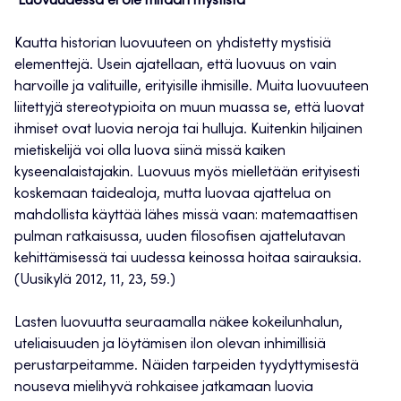
Luovuudessa ei ole mitään mystistä
Kautta historian luovuuteen on yhdistetty mystisiä
elementtejä. Usein ajatellaan, että luovuus on vain
harvoille ja valituille, erityisille ihmisille. Muita luovuuteen
liitettyjä stereotypioita on muun muassa se, että luovat
ihmiset ovat luovia neroja tai hulluja. Kuitenkin hiljainen
mietiskelijä voi olla luova siinä missä kaiken
kyseenalaistajakin. Luovuus myös mielletään erityisesti
koskemaan taidealoja, mutta luovaa ajattelua on
mahdollista käyttää lähes missä vaan: matemaattisen
pulman ratkaisussa, uuden filosofisen ajattelutavan
kehittämisessä tai uudessa keinossa hoitaa sairauksia.
(Uusikylä 2012, 11, 23, 59.)
Lasten luovuutta seuraamalla näkee kokeilunhalun,
uteliaisuuden ja löytämisen ilon olevan inhimillisiä
perustarpeitamme. Näiden tarpeiden tyydyttymisestä
nouseva mielihyvä rohkaisee jatkamaan luovia