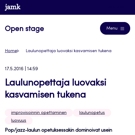
Siirry
www.jamk.fi
Journals
suoraan
sisältöön
Open stage
Menu
Home
Laulunopettaja luovaksi kasvamisen tukena
17.5.2016 | 14:59
Laulunopettaja luovaksi
kasvamisen tukena
improvisoinnin opettaminen
laulunopetus
luovuus
Pop/jazz-laulun opetuksessakin dominoivat usein