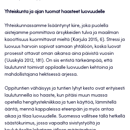
Yhteiskunta ja ajan tuomat haasteet luovuudelle
Yhteiskunnassamme lisääntynyt kiire, joka puolella
aistejamme pommittava ärsykkeiden tulva ja maailman
kaoottisuus kuormittavat mieltä (Karjula 2015, 6). Stressi ja
luovuus harvoin sopivat samaan yhtälöön, koska luovat
prosessit ottavat oman aikansa aina päivistä vuosiin
(Uusikylä 2012, 181). On siis entistä tärkeämpää, että
laulutunnit toimivat oppilaalle luovuuden kehtoina ja
mahdollistajana hektisessä arjessa.
Oppituntien vähäisyys ja tuntien lyhyt kesto ovat erityisesti
laulutunneilla iso haaste, kun pitäisi muun muassa
opetella hengitystekniikkaa ja tuen käyttöä, lämmitellä
ääntä, mennä kappaleissa eteenpäin ja myös antaa
aikaa ja tilaa luovuudelle. Suomessa vallitsee tällä hetkellä
säästökurimus, jossa vapaalta sivistystyöltä ja