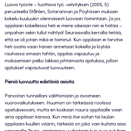
Luova työote – tuottava työ -selvityksen (2005, 5)
perusteella Ståhlen, Sotarannan ja Pöyhösen mukaan
kokeilu kuuluukin olennaisesti luovaan toimintaan. Ja jos
oppilaan kokeillessa heti ei mene oikeaan niin ei hätää –
onpahan sekin tullut nähtyä! Seuraavalla kerralla tietää,
että se oli jotain mikä ei toiminut. Kun oppilaan ei tarvitse
heti osata vaan hänen annetaan kokeilla ja löytää
rauhassa omaan tahtiin, oppilas vapautuu ja
mokaamisen pelko lakkaa johtamasta ajatuksia, jolloin
ajatukset vapautuvat luovuuteen.
Pieniä luovuutta edistäviä asioita
Panostan tunneillani välittömään ja avoimeen
vuorovaikutukseen. Huumori on tärkeässä roolissa
opetuksessani, mutta en koskaan naura oppilaalle vaan
aina oppilaan kanssa. Kun minä itse soitan tai laulan
oppilaani kuullen väärin, tärkeää on joko vain kuitata asia