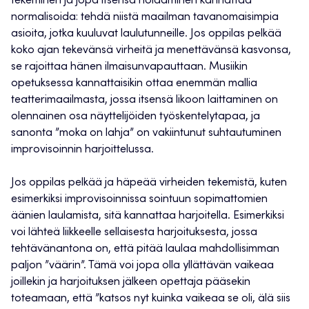
tekeminen ja jopa itsensä nolaaminen kannattaa
normalisoida: tehdä niistä maailman tavanomaisimpia
asioita, jotka kuuluvat laulutunneille. Jos oppilas pelkää
koko ajan tekevänsä virheitä ja menettävänsä kasvonsa,
se rajoittaa hänen ilmaisunvapauttaan. Musiikin
opetuksessa kannattaisikin ottaa enemmän mallia
teatterimaailmasta, jossa itsensä likoon laittaminen on
olennainen osa näyttelijöiden työskentelytapaa, ja
sanonta ”moka on lahja” on vakiintunut suhtautuminen
improvisoinnin harjoittelussa.
Jos oppilas pelkää ja häpeää virheiden tekemistä, kuten
esimerkiksi improvisoinnissa sointuun sopimattomien
äänien laulamista, sitä kannattaa harjoitella. Esimerkiksi
voi lähteä liikkeelle sellaisesta harjoituksesta, jossa
tehtävänantona on, että pitää laulaa mahdollisimman
paljon ”väärin”. Tämä voi jopa olla yllättävän vaikeaa
joillekin ja harjoituksen jälkeen opettaja pääsekin
toteamaan, että ”katsos nyt kuinka vaikeaa se oli, älä siis