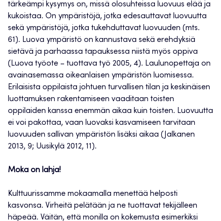
tärkeämpi kysymys on, missä olosuhteissa luovuus elää ja
kukoistaa. On ympäristöjä, jotka edesauttavat luovuutta
sekä ympäristöjä, jotka tukehduttavat luovuuden (mts.
61). Luova ympäristö on kannustava sekä erehdyksiä
sietävä ja parhaassa tapauksessa niistä myös oppiva
(Luova työote – tuottava työ 2005, 4). Laulunopettaja on
avainasemassa oikeanlaisen ympäristön luomisessa.
Erilaisista oppilaista johtuen turvallisen tilan ja keskinäisen
luottamuksen rakentamiseen vaaditaan toisten
oppilaiden kanssa enemmän aikaa kuin toisten. Luovuutta
ei voi pakottaa, vaan luovaksi kasvamiseen tarvitaan
luovuuden sallivan ympäristön lisäksi aikaa (Jalkanen
2013, 9; Uusikylä 2012, 11).
Moka on lahja!
Kulttuurissamme mokaamalla menettää helposti
kasvonsa. Virheitä pelätään ja ne tuottavat tekijälleen
häpeää. Väitän, että monilla on kokemusta esimerkiksi