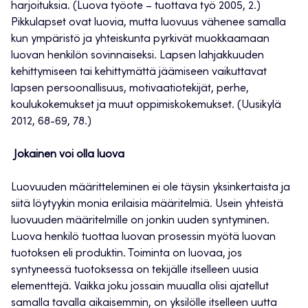
harjoituksia. (Luova työote – tuottava työ 2005, 2.)
Pikkulapset ovat luovia, mutta luovuus vähenee samalla
kun ympäristö ja yhteiskunta pyrkivät muokkaamaan
luovan henkilön sovinnaiseksi. Lapsen lahjakkuuden
kehittymiseen tai kehittymättä jäämiseen vaikuttavat
lapsen persoonallisuus, motivaatiotekijät, perhe,
koulukokemukset ja muut oppimiskokemukset. (Uusikylä
2012, 68-69, 78.)
Jokainen voi olla luova
Luovuuden määritteleminen ei ole täysin yksinkertaista ja
siitä löytyykin monia erilaisia määritelmiä. Usein yhteistä
luovuuden määritelmille on jonkin uuden syntyminen.
Luova henkilö tuottaa luovan prosessin myötä luovan
tuotoksen eli produktin. Toiminta on luovaa, jos
syntyneessä tuotoksessa on tekijälle itselleen uusia
elementtejä. Vaikka joku jossain muualla olisi ajatellut
samalla tavalla aikaisemmin, on yksilölle itselleen uutta