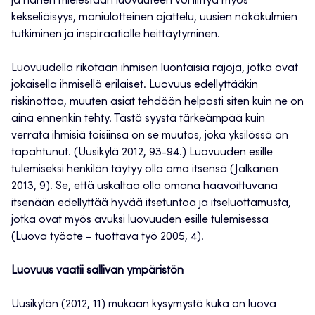
ja hänen mielestään luovuuteen voi liittyä myös
kekseliäisyys, moniulotteinen ajattelu, uusien näkökulmien
tutkiminen ja inspiraatiolle heittäytyminen.
Luovuudella rikotaan ihmisen luontaisia rajoja, jotka ovat
jokaisella ihmisellä erilaiset. Luovuus edellyttääkin
riskinottoa, muuten asiat tehdään helposti siten kuin ne on
aina ennenkin tehty. Tästä syystä tärkeämpää kuin
verrata ihmisiä toisiinsa on se muutos, joka yksilössä on
tapahtunut. (Uusikylä 2012, 93-94.) Luovuuden esille
tulemiseksi henkilön täytyy olla oma itsensä (Jalkanen
2013, 9). Se, että uskaltaa olla omana haavoittuvana
itsenään edellyttää hyvää itsetuntoa ja itseluottamusta,
jotka ovat myös avuksi luovuuden esille tulemisessa
(Luova työote – tuottava työ 2005, 4).
Luovuus vaatii sallivan ympäristön
Uusikylän (2012, 11) mukaan kysymystä kuka on luova