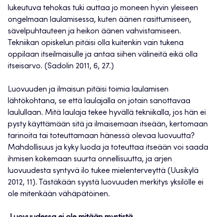
lukeutuva tehokas tuki auttaa jo moneen hyvin yleiseen
ongelmaan laulamisessa, kuten äänen rasittumiseen,
sävelpuhtauteen ja heikon äänen vahvistamiseen.
Tekniikan opiskelun pitäisi olla kuitenkin vain tukena
oppilaan itseilmaisulle ja antaa siihen välineitä eikä olla
itseisarvo. (Sadolin 2011, 6, 27.)
Luovuuden ja ilmaisun pitäisi toimia laulamisen
lähtökohtana, se että laulajalla on jotain sanottavaa
laulullaan. Mitä laulaja tekee hyvällä tekniikalla, jos hän ei
pysty käyttämään sitä ja ilmaisemaan itseään, kertomaan
tarinoita tai toteuttamaan hänessä olevaa luovuutta?
Mahdollisuus ja kyky luoda ja toteuttaa itseään voi saada
ihmisen kokemaan suurta onnellisuutta, ja arjen
luovuudesta syntyvä ilo tukee mielenterveyttä (Uusikylä
2012, 11). Tästäkään syystä luovuuden merkitys yksilölle ei
ole mitenkään vähäpätöinen.