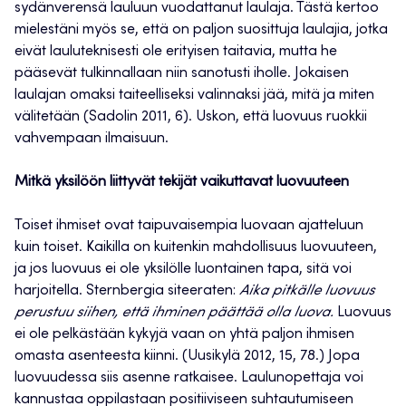
sydänverensä lauluun vuodattanut laulaja. Tästä kertoo
mielestäni myös se, että on paljon suosittuja laulajia, jotka
eivät lauluteknisesti ole erityisen taitavia, mutta he
pääsevät tulkinnallaan niin sanotusti iholle. Jokaisen
laulajan omaksi taiteelliseksi valinnaksi jää, mitä ja miten
välitetään (Sadolin 2011, 6). Uskon, että luovuus ruokkii
vahvempaan ilmaisuun.
Mitkä yksilöön liittyvät tekijät vaikuttavat luovuuteen
Toiset ihmiset ovat taipuvaisempia luovaan ajatteluun
kuin toiset. Kaikilla on kuitenkin mahdollisuus luovuuteen,
ja jos luovuus ei ole yksilölle luontainen tapa, sitä voi
harjoitella. Sternbergia siteeraten:
Aika pitkälle luovuus
perustuu siihen, että ihminen päättää olla luova.
Luovuus
ei ole pelkästään kykyjä vaan on yhtä paljon ihmisen
omasta asenteesta kiinni. (Uusikylä 2012, 15, 78.) Jopa
luovuudessa siis asenne ratkaisee. Laulunopettaja voi
kannustaa oppilastaan positiiviseen suhtautumiseen