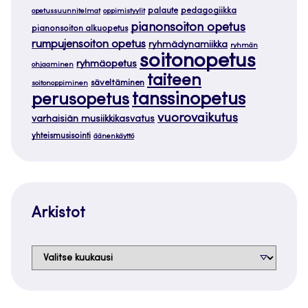
palaute
pedagogiikka
opetussuunnitelmat
oppimistyylit
pianonsoiton opetus
pianonsoiton alkuopetus
rumpujensoiton opetus
ryhmädynamiikka
ryhmän
soitonopetus
ryhmäopetus
ohjaaminen
taiteen
säveltäminen
soitonoppiminen
tanssinopetus
perusopetus
vuorovaikutus
varhaisiän musiikkikasvatus
yhteismusisointi
äänenkäyttö
Arkistot
Arkistot