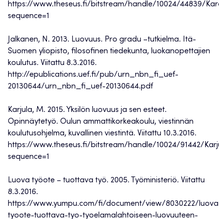
https://www.theseus.fi/bitstream/handle/10024/44839/Karo
sequence=1
Jalkanen, N. 2013. Luovuus. Pro gradu –tutkielma. Itä-
Suomen yliopisto, filosofinen tiedekunta, luokanopettajien
koulutus. Viitattu 8.3.2016.
http://epublications.uef.fi/pub/urn_nbn_fi_uef-
20130644/urn_nbn_fi_uef-20130644.pdf
Karjula, M. 2015. Yksilön luovuus ja sen esteet.
Opinnäytetyö. Oulun ammattikorkeakoulu, viestinnän
koulutusohjelma, kuvallinen viestintä. Viitattu 10.3.2016.
https://www.theseus.fi/bitstream/handle/10024/91442/Kar
sequence=1
Luova työote – tuottava työ. 2005. Työministeriö. Viitattu
8.3.2016.
https://www.yumpu.com/fi/document/view/8030222/luova
tyoote-tuottava-tyo-tyoelamalahtoiseen-luovuuteen-