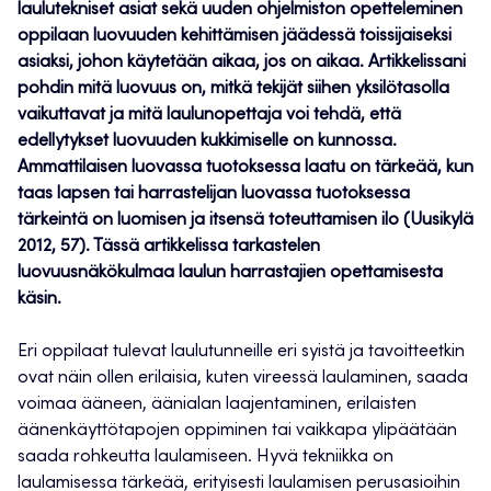
laulutekniset asiat sekä uuden ohjelmiston opetteleminen
oppilaan luovuuden kehittämisen jäädessä toissijaiseksi
asiaksi, johon käytetään aikaa, jos on aikaa. Artikkelissani
pohdin mitä luovuus on, mitkä tekijät siihen yksilötasolla
vaikuttavat ja mitä laulunopettaja voi tehdä, että
edellytykset luovuuden kukkimiselle on kunnossa.
Ammattilaisen luovassa tuotoksessa laatu on tärkeää, kun
taas lapsen tai harrastelijan luovassa tuotoksessa
tärkeintä on luomisen ja itsensä toteuttamisen ilo (Uusikylä
2012, 57). Tässä artikkelissa tarkastelen
luovuusnäkökulmaa laulun harrastajien opettamisesta
käsin.
Eri oppilaat tulevat laulutunneille eri syistä ja tavoitteetkin
ovat näin ollen erilaisia, kuten vireessä laulaminen, saada
voimaa ääneen, äänialan laajentaminen, erilaisten
äänenkäyttötapojen oppiminen tai vaikkapa ylipäätään
saada rohkeutta laulamiseen. Hyvä tekniikka on
laulamisessa tärkeää, erityisesti laulamisen perusasioihin