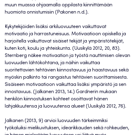
muun muassa ohjaamalla oppilasta kiinnittämään
huomiota onnistumisiin (Pakonen n.d.).
Kykytekijöiden lisäksi arkiluovuuteen vaikuttavat
motivaatio ja harrastuneisuus. Motivaatioon opiskella ja
harjoitella vaikuttavat sisäiset tekijät ja ympäristötekijät,
kuten koti, koulu ja yhteiskunta. (Uusikylä 2012, 20, 83).
Sternberg näkee motivaation ja työstä nauttimisen olevan
luovuuden lähtökohtana, ja näihin vaikuttaa
suoritettavien tehtävien kiinnostavuus ja haastavuus sekä
myöskin palkinto tai rangaistus tehtävien suorittamisesta.
Sisäiseen motivaatioon vaikuttaa lisäksi ympäristö ja sen
innostavuus. (Jalkanen 2013, 14.) Gardnerin mukaan
henkilön kiinnostuksen kohteet osoittavat hänen
lahjakkuutensa ja luovuutensa alueet (Uusikylä 2012, 76).
Jalkanen (2013, 9) arvioi luovuuden tärkeimmiksi
työkaluiksi mielikuvituksen, idearikkauden sekä rohkeuden,