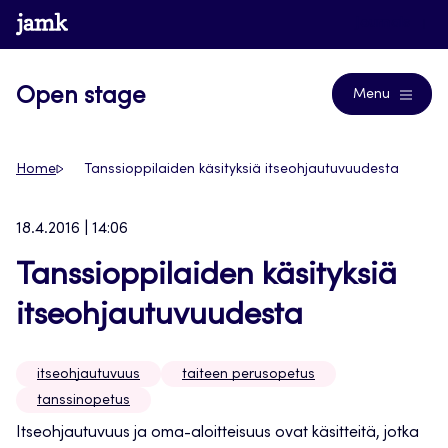
Siirry
www.jamk.fi
Journals
suoraan
sisältöön
Open stage
Menu
Home
Tanssioppilaiden käsityksiä itseohjautuvuudesta
18.4.2016 | 14:06
Tanssioppilaiden käsityksiä
itseohjautuvuudesta
itseohjautuvuus
taiteen perusopetus
tanssinopetus
Itseohjautuvuus ja oma-aloitteisuus ovat käsitteitä, jotka