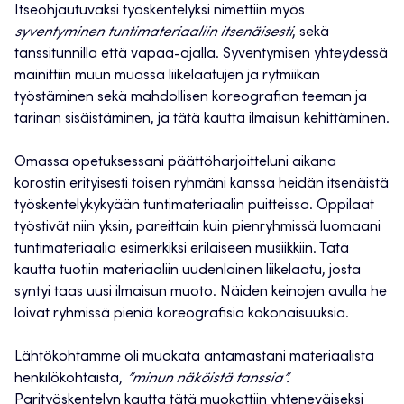
Itseohjautuvaksi työskentelyksi nimettiin myös
syventyminen tuntimateriaaliin itsenäisesti
, sekä
tanssitunnilla että vapaa-ajalla. Syventymisen yhteydessä
mainittiin muun muassa liikelaatujen ja rytmiikan
työstäminen sekä mahdollisen koreografian teeman ja
tarinan sisäistäminen, ja tätä kautta ilmaisun kehittäminen.
Omassa opetuksessani päättöharjoitteluni aikana
korostin erityisesti toisen ryhmäni kanssa heidän itsenäistä
työskentelykykyään tuntimateriaalin puitteissa. Oppilaat
työstivät niin yksin, pareittain kuin pienryhmissä luomaani
tuntimateriaalia esimerkiksi erilaiseen musiikkiin. Tätä
kautta tuotiin materiaaliin uudenlainen liikelaatu, josta
syntyi taas uusi ilmaisun muoto. Näiden keinojen avulla he
loivat ryhmissä pieniä koreografisia kokonaisuuksia.
Lähtökohtamme oli muokata antamastani materiaalista
henkilökohtaista,
”minun näköistä tanssia”.
Parityöskentelyn kautta tätä muokattiin yhteneväiseksi