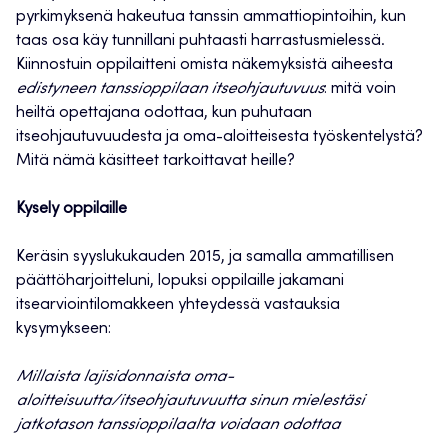
pyrkimyksenä hakeutua tanssin ammattiopintoihin, kun
taas osa käy tunnillani puhtaasti harrastusmielessä.
Kiinnostuin oppilaitteni omista näkemyksistä aiheesta
edistyneen tanssioppilaan itseohjautuvuus
: mitä voin
heiltä opettajana odottaa, kun puhutaan
itseohjautuvuudesta ja oma-aloitteisesta työskentelystä?
Mitä nämä käsitteet tarkoittavat heille?
Kysely oppilaille
Keräsin syyslukukauden 2015, ja samalla ammatillisen
päättöharjoitteluni, lopuksi oppilaille jakamani
itsearviointilomakkeen yhteydessä vastauksia
kysymykseen:
Millaista lajisidonnaista oma-
aloitteisuutta/itseohjautuvuutta sinun mielestäsi
jatkotason tanssioppilaalta voidaan odottaa