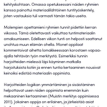
kehityskohtaan. Omassa opetuksessani näiden ryhmien
kanssa painottui materiaalilähtöinen tuntityöskentely,
joten vastauksia tuli varmasti tämän takia useita.
Molempien opettamieni ryhmien tunnit pidettiin kerran
viikossa. Tämä oletettavasti vaikuttaa tuntimateriaalin
omaksumiseen. Edellisen viikon tunti on helposti saattanut
unohtua muun elämän ohella. Monet oppilaat
kommentoivat aihetta lomakkeessaan korostaen vapaa-
ajalla tehtävän työn merkitystä. Esimerkiksi tunnin
harjoitteiden mielessä läpi käyminen matkalla
harjoituksista kotiin ja ennen tuntia kertaaminen nousivat
keinoiksi edistää materiaalin oppimista.
Harjoitteiden logiikan ymmärtäminen ja sisäistäminen
helpottavat usein niiden oppimista enemmän kuin
mekaaninen kertaaminen (Muistin merkitys oppimisessa
2011). Jokainen oppija on erilainen, ja järkeistää asiat