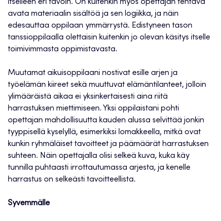
itselleen eri tavoin. On kuitenkin myös opettajan tehtävä
avata materiaalin sisältöä ja sen logiikka, ja näin
edesauttaa oppilaan ymmärrystä. Edistyneen tason
tanssioppilaalla olettaisin kuitenkin jo olevan käsitys itselle
toimivimmasta oppimistavasta.
Muutamat aikuisoppilaani nostivat esille arjen ja
työelämän kiireet sekä muuttuvat elämäntilanteet, jolloin
ylimääräistä aikaa ei yksinkertaisesti aina riitä
harrastuksen miettimiseen. Yksi oppilaistani pohti
opettajan mahdollisuutta kauden alussa selvittää jonkin
tyyppisellä kyselyllä, esimerkiksi lomakkeella, mitkä ovat
kunkin ryhmäläiset tavoitteet ja päämäärät harrastuksen
suhteen. Näin opettajalla olisi selkeä kuva, kuka käy
tunnilla puhtaasti irrottautumassa arjesta, ja kenelle
harrastus on selkeästi tavoitteellista.
Syvemmälle