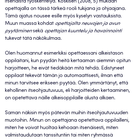
itsenäistä työskentelyä. Koskisen (2008, 5) mukaan
opettajalla on tässä tärkeä rooli tukijana ja ohjaajana.
Tämä ajatus nousee esille myös kyselyn vastauksista.
Muun muassa kohdat
opettajalta neuvojen ja avun
pyytäminen
sekä
opettajan kuuntelu ja havainnointi
tukevat tätä näkökulmaa.
Olen huomannut esimerkiksi opettaessani alkeistason
oppilaitani, kun pyydän heitä kertaaman aiemmin opitun
harjoitteen, he eivät tiedäkään mitä tehdä. Edistyneet
oppilaat tekevät tämän jo automaattisesti, ilman että
minun tarvitsee erikseen pyytää. Olen ymmärtänyt, että
kehollinen itseohjautuvuus, eli harjoitteiden kertaaminen,
on opetettava näille alkeisoppilaille alusta alkaen.
Saman näkisin myös pätevän muihin itseohjautuvuuden
muotoihin. Minun on opettajana opetettava oppilailleni,
miten he voivat huoltaa kehoaan itsenäisesti, miten
valmistaudutaan tanssituntiin tai miten ryhmässä