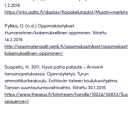
1.2.2016
https://into.aalto.fi/display/fiopiskelutaidot/Muistin+merki
Pylkkä, O. (n.d.) Oppimiskäsitykset.
Humanistinen/kokemuksellinen oppiminen. Viitattu
14.2.2016
http://oppimateriaalit.jamk.fi/oppimiskasitykset/oppimiskasi
kokemuksellinen-oppiminen/
Suopelto, H. 2011. Hyvä paha palaute – Arviointi
tanssinopetuksessa. Opinnäytetyö. Turun
ammattikorkeakoulu. Esittävän taiteen koulutusohjelma.
Tanssin suuntautumisvaihtoehto. Viitattu 30.1.2016
https://www.theseus.fi/bitstream/handle/10024/30833/Suo
sequence=1