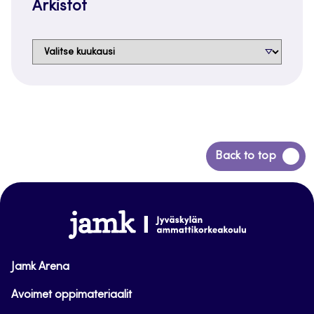
Arkistot
Arkistot
Siirry
Back to top
takaisin
sivun
alkuun
www.jamk.fi
Jamk Arena
Avoimet oppimateriaalit