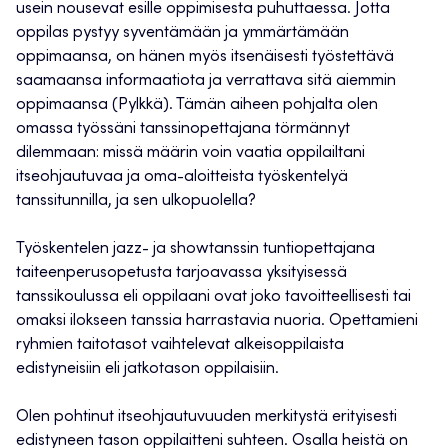
usein nousevat esille oppimisesta puhuttaessa. Jotta
oppilas pystyy syventämään ja ymmärtämään
oppimaansa, on hänen myös itsenäisesti työstettävä
saamaansa informaatiota ja verrattava sitä aiemmin
oppimaansa (Pylkkä). Tämän aiheen pohjalta olen
omassa työssäni tanssinopettajana törmännyt
dilemmaan: missä määrin voin vaatia oppilailtani
itseohjautuvaa ja oma-aloitteista työskentelyä
tanssitunnilla, ja sen ulkopuolella?
Työskentelen jazz- ja showtanssin tuntiopettajana
taiteenperusopetusta tarjoavassa yksityisessä
tanssikoulussa eli oppilaani ovat joko tavoitteellisesti tai
omaksi ilokseen tanssia harrastavia nuoria. Opettamieni
ryhmien taitotasot vaihtelevat alkeisoppilaista
edistyneisiin eli jatkotason oppilaisiin.
Olen pohtinut itseohjautuvuuden merkitystä erityisesti
edistyneen tason oppilaitteni suhteen. Osalla heistä on