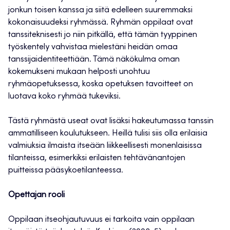
jonkun toisen kanssa ja siitä edelleen suuremmaksi
kokonaisuudeksi ryhmässä. Ryhmän oppilaat ovat
tanssiteknisesti jo niin pitkällä, että tämän tyyppinen
työskentely vahvistaa mielestäni heidän omaa
tanssijaidentiteettiään. Tämä näkökulma oman
kokemukseni mukaan helposti unohtuu
ryhmäopetuksessa, koska opetuksen tavoitteet on
luotava koko ryhmää tukeviksi.
Tästä ryhmästä useat ovat lisäksi hakeutumassa tanssin
ammatilliseen koulutukseen. Heillä tulisi siis olla erilaisia
valmiuksia ilmaista itseään liikkeellisesti monenlaisissa
tilanteissa, esimerkiksi erilaisten tehtävänantojen
puitteissa pääsykoetilanteessa.
Opettajan rooli
Oppilaan itseohjautuvuus ei tarkoita vain oppilaan