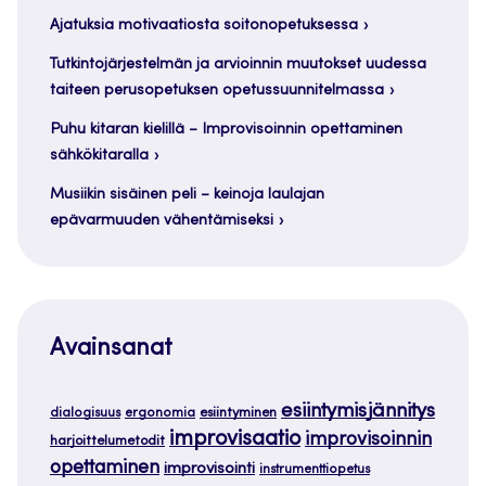
Ajatuksia motivaatiosta soitonopetuksessa
Tutkintojärjestelmän ja arvioinnin muutokset uudessa
taiteen perusopetuksen opetussuunnitelmassa
Puhu kitaran kielillä – Improvisoinnin opettaminen
sähkökitaralla
Musiikin sisäinen peli – keinoja laulajan
epävarmuuden vähentämiseksi
Avainsanat
esiintymisjännitys
dialogisuus
ergonomia
esiintyminen
improvisaatio
improvisoinnin
harjoittelumetodit
opettaminen
improvisointi
instrumenttiopetus