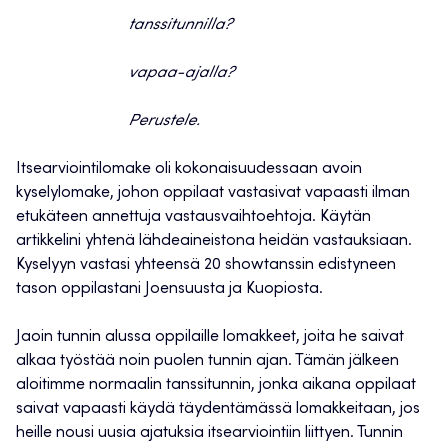
tanssitunnilla?
vapaa-ajalla?
Perustele.
Itsearviointilomake oli kokonaisuudessaan avoin
kyselylomake, johon oppilaat vastasivat vapaasti ilman
etukäteen annettuja vastausvaihtoehtoja. Käytän
artikkelini yhtenä lähdeaineistona heidän vastauksiaan.
Kyselyyn vastasi yhteensä 20 showtanssin edistyneen
tason oppilastani Joensuusta ja Kuopiosta.
Jaoin tunnin alussa oppilaille lomakkeet, joita he saivat
alkaa työstää noin puolen tunnin ajan. Tämän jälkeen
aloitimme normaalin tanssitunnin, jonka aikana oppilaat
saivat vapaasti käydä täydentämässä lomakkeitaan, jos
heille nousi uusia ajatuksia itsearviointiin liittyen. Tunnin