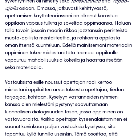
syventyminen oli nimetty sekä
tanssitunnilla
että
vapaa-
ajalla
osioon. Omassa, jatkuvasti kehittyvässä,
opettamisen käyttöteoriassani on alkanut korostua
oppilaan vapaus tulkita ja soveltaa oppimaansa. Haluan
tällä tavoin jossain määrin rikkoa jazztanssin perinteistä
muoto-opillista mentaliteettia, ja rohkaista oppilasta
oman itsensä kuunteluun. Edellä mainitsemani materiaalin
oppiminen tukee mielestäni tätä teemaa: oppilaalle
vapautuu mahdollisuuksia kokeilla ja haastaa itseään
sekä materiaalia.
Vastauksista esille noussut opettajan rooli kertoo
mielestäni oppilaitten arvostuksesta opettajaa, tiedon
tarjoajaa, kohtaan. Kyselyyn vastanneiden ryhmieni
kanssa olen mielestäni pystynyt saavuttamaan
luonnollisen dialogisuuden tason, jossa oppiminen on
vastavuoroista. Vaikka opettajan kyseenalaistaminen ei
saanut kovinkaan paljon vastauksia kyselyssä, sitä
tapahtuu kyllä tunnilla useinkin. Tämä osoittaa, että