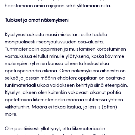
haastamaan omia rajojaan sekä ylittämään niitä.
Tulokset ja omat näkemykseni
Kyselyvastauksista nousi mielestäni esille todella
monipuolisesti itseohjautuvuuden osa-alueita.
Tuntimateriaalin oppimisen ja muistamisen korostuminen
vastauksissa ei tullut minulle yllätyksenä, koska kävimme
molempien ryhmien kanssa aiheesta keskustelua
opetusperioodin aikana. Oma näkemykseni aiheesta on
selkeä ja jossain määrin ehdoton: oppilaan on osattava
tuntimateriaali ulkoa voidakseen kehittyä siinä eteenpäin.
Kyselyn jälkeen olen kuitenkin vakavasti alkanut pohtia
opetettavan liikemateriaalin määrää suhteessa yhteen
viikkotuntiin. Määrä ei takaa laatua, ja less is (often)
more.
Olin positiivisesti yllättynyt, että liikemateriaaliin