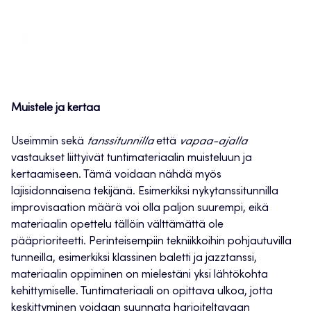
Muistele ja kertaa
Useimmin sekä
tanssitunnilla
että
vapaa-ajalla
vastaukset liittyivät tuntimateriaalin muisteluun ja
kertaamiseen. Tämä voidaan nähdä myös
lajisidonnaisena tekijänä. Esimerkiksi nykytanssitunnilla
improvisaation määrä voi olla paljon suurempi, eikä
materiaalin opettelu tällöin välttämättä ole
pääprioriteetti. Perinteisempiin tekniikkoihin pohjautuvilla
tunneilla, esimerkiksi klassinen baletti ja jazztanssi,
materiaalin oppiminen on mielestäni yksi lähtökohta
kehittymiselle. Tuntimateriaali on opittava ulkoa, jotta
keskittyminen voidaan suunnata harjoiteltavaan