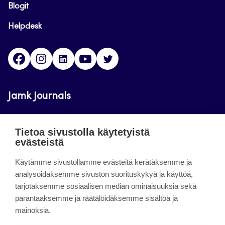
Blogit
Helpdesk
Facebook
Instagram
LinkedIn
Youtube
Twitter
Jamk Journals
Jamkin verkkolehdet ovat julkisia ja maksuttomasti
Tietoa sivustolla käytetyistä
luettavissa. Verkkolehtien tarkoituksena on tukea
evästeistä
opetusta sekä tutkimus-, kehitys- ja
innovaatiotoimintaa.
Käytämme sivustollamme evästeitä kerätäksemme ja
analysoidaksemme sivuston suorituskykyä ja käyttöä,
tarjotaksemme sosiaalisen median ominaisuuksia sekä
About the site
parantaaksemme ja räätälöidäksemme sisältöä ja
mainoksia.
Jamkin verkkolehdet