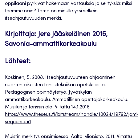
oppilaani pyrkivät hakemaan vastauksia ja selityksiä: miksi
teemme näin? Tämä on minulle yksi selkein
itseohjautuvuuden merkki.
Kirjoittaja: Jere Jääskeläinen 2016,
Savonia-ammattikorkeakoulu
Lähteet:
Koskinen, S. 2008. Itseohjautuvuuteen ohjaaminen
nuorten aikuisten tanssitekniikan opetuksessa.
Pedagoginen opinnäytetyö. Jyväskylän
ammattikorkeakoulu. Ammatillinen opettajakorkeakoulu.
Musiikin ja tanssin ala. Viitattu 14.1.2016
https://www.theseus.fi/bitstream/handle/10024/19792/jam
sequence=1
Muistin merkitys oppimisessa. Aalto-yliopisto. 2011. Viitattu