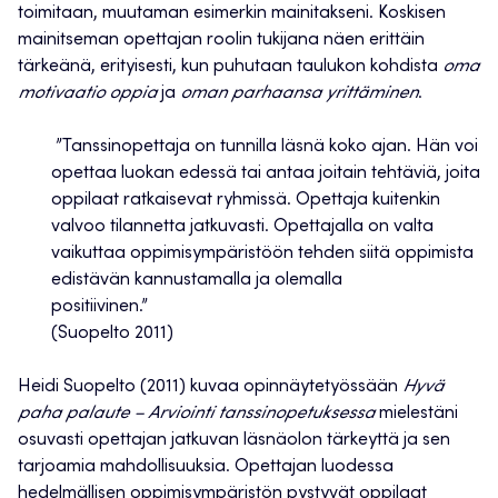
toimitaan, muutaman esimerkin mainitakseni. Koskisen
mainitseman opettajan roolin tukijana näen erittäin
tärkeänä, erityisesti, kun puhutaan taulukon kohdista
oma
motivaatio oppia
ja
oman parhaansa yrittäminen
.
”Tanssinopettaja on tunnilla läsnä koko ajan. Hän voi
opettaa luokan edessä tai antaa joitain tehtäviä, joita
oppilaat ratkaisevat ryhmissä. Opettaja kuitenkin
valvoo tilannetta jatkuvasti. Opettajalla on valta
vaikuttaa oppimisympäristöön tehden siitä oppimista
edistävän kannustamalla ja olemalla
positiivinen.”
(Suopelto 2011)
Heidi Suopelto (2011) kuvaa opinnäytetyössään
Hyvä
paha palaute – Arviointi tanssinopetuksessa
mielestäni
osuvasti opettajan jatkuvan läsnäolon tärkeyttä ja sen
tarjoamia mahdollisuuksia. Opettajan luodessa
hedelmällisen oppimisympäristön pystyvät oppilaat