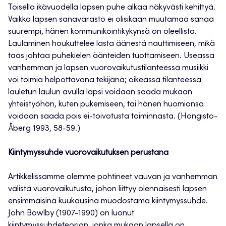
Toisella ikävuodella lapsen puhe alkaa näkyvästi kehittyä.
Vaikka lapsen sanavarasto ei olisikaan muutamaa sanaa
suurempi, hänen kommunikointikykynsä on oleellista.
Laulaminen houkuttelee lasta äänestä nauttimiseen, mikä
taas johtaa puhekielen äänteiden tuottamiseen. Useassa
vanhemman ja lapsen vuorovaikutustilanteessa musiikki
voi toimia helpottavana tekijänä; oikeassa tilanteessa
lauletun laulun avulla lapsi voidaan saada mukaan
yhteistyöhön, kuten pukemiseen, tai hänen huomionsa
voidaan saada pois ei-toivotusta toiminnasta. (Hongisto-
Åberg 1993, 58-59.)
Kiintymyssuhde vuorovaikutuksen perustana
Artikkelissamme olemme pohtineet vauvan ja vanhemman
välistä vuorovaikutusta, johon liittyy olennaisesti lapsen
ensimmäisinä kuukausina muodostama kiintymyssuhde.
John Bowlby (1907-1990) on luonut
kiintymyssuhdeteorian, jonka mukaan lapsella on