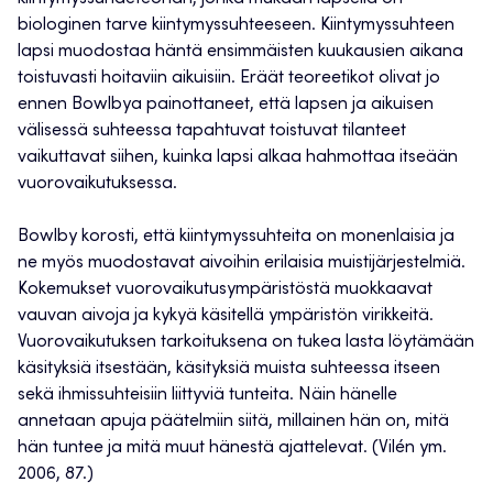
biologinen tarve kiintymyssuhteeseen. Kiintymyssuhteen
lapsi muodostaa häntä ensimmäisten kuukausien aikana
toistuvasti hoitaviin aikuisiin. Eräät teoreetikot olivat jo
ennen Bowlbya painottaneet, että lapsen ja aikuisen
välisessä suhteessa tapahtuvat toistuvat tilanteet
vaikuttavat siihen, kuinka lapsi alkaa hahmottaa itseään
vuorovaikutuksessa.
Bowlby korosti, että kiintymyssuhteita on monenlaisia ja
ne myös muodostavat aivoihin erilaisia muistijärjestelmiä.
Kokemukset vuorovaikutusympäristöstä muokkaavat
vauvan aivoja ja kykyä käsitellä ympäristön virikkeitä.
Vuorovaikutuksen tarkoituksena on tukea lasta löytämään
käsityksiä itsestään, käsityksiä muista suhteessa itseen
sekä ihmissuhteisiin liittyviä tunteita. Näin hänelle
annetaan apuja päätelmiin siitä, millainen hän on, mitä
hän tuntee ja mitä muut hänestä ajattelevat. (Vilén ym.
2006, 87.)