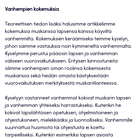
Vanhempien kokemuksia
Teoreettisen tiedon lisäksi halusimme artikkeliimme
kokemuksia muskarissa lapsensa kanssa käyviltä
vanhemmilta. Kokemuksien keräämiseksi teimme kyselyn,
johon saimme vastauksia noin kymmeneltä vanhemmalta.
Kyselymme perustui pääosin lapsen ja vanhemman
väliseen vuorovaikutukseen. Erityisen kiinnostuneita
olimme vanhempien oman roolinsa kokemisesta
muskarissa sekä heidän omasta käsityksestään
vuorovaikutuksen merkityksestä muskaritilanteessa.
Kyselyyn vastanneet vanhemmat kokivat muskarin lapsen
ja vanhemman yhteiseksi harrastukseksi. Kuitenkin he
kokivat lapsilähtöisen opetuksen, ohjelmistoineen ja
ohjeistuksineen, mielekkääksi ja luonnolliseksi. Vanhemmille
suunnattua huomiota tai ohjeistusta ei koettu
tarpeelliseksi. Kuitenkin esimerkiksi lapsen asioista