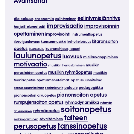
Avainsanat
esiintymisjännitys
dialogisuus
ergonomia
esiintyminen
improvisaatio
improvisoinnin
harjoittelumetodit
opettaminen
improvisointi
instrumenttiopetus
kitaransoiton
itseohjautuvuus
kansanmusiikki
kehotietoisuus
opetus
kuoronohjaus
lapset
kuorolaulu
laulunopetus
luovuus
mielikuvaoppiminen
motivaatio
musiikin
musiikin harrastaminen
musiikin ryhmäopetus
perusteiden opetus
musiikin
teoriaopetus
opetusmenetelmät
opetussuunnitelma
palaute
pedagogiikka
opetussuunnitelmat
oppimistyylit
pianonsoiton opetus
pianonsoiton alkuopetus
rumpujensoiton opetus
ryhmädynamiikka
ryhmän
soitonopetus
ryhmäopetus
ohjaaminen
taiteen
säveltäminen
soitonoppiminen
tanssinopetus
perusopetus