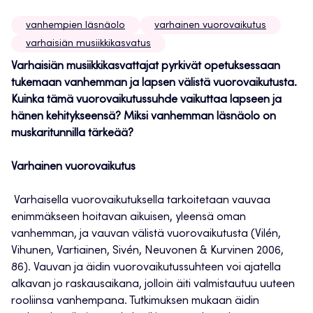
vanhempien läsnäolo
varhainen vuorovaikutus
varhaisiän musiikkikasvatus
Varhaisiän musiikkikasvattajat pyrkivät opetuksessaan
tukemaan vanhemman ja lapsen välistä vuorovaikutusta.
Kuinka tämä vuorovaikutussuhde vaikuttaa lapseen ja
hänen kehitykseensä? Miksi vanhemman läsnäolo on
muskaritunnilla tärkeää?
Varhainen vuorovaikutus
Varhaisella vuorovaikutuksella tarkoitetaan vauvaa
enimmäkseen hoitavan aikuisen, yleensä oman
vanhemman, ja vauvan välistä vuorovaikutusta (Vilén,
Vihunen, Vartiainen, Sivén, Neuvonen & Kurvinen 2006,
86). Vauvan ja äidin vuorovaikutussuhteen voi ajatella
alkavan jo raskausaikana, jolloin äiti valmistautuu uuteen
rooliinsa vanhempana. Tutkimuksen mukaan äidin