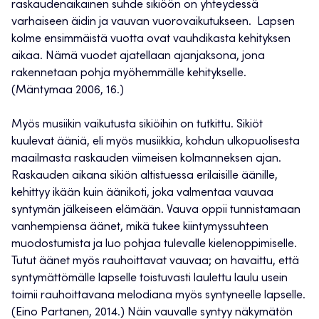
raskaudenaikainen suhde sikiöön on yhteydessä
varhaiseen äidin ja vauvan vuorovaikutukseen. Lapsen
kolme ensimmäistä vuotta ovat vauhdikasta kehityksen
aikaa. Nämä vuodet ajatellaan ajanjaksona, jona
rakennetaan pohja myöhemmälle kehitykselle.
(Mäntymaa 2006, 16.)
Myös musiikin vaikutusta sikiöihin on tutkittu. Sikiöt
kuulevat ääniä, eli myös musiikkia, kohdun ulkopuolisesta
maailmasta raskauden viimeisen kolmanneksen ajan.
Raskauden aikana sikiön altistuessa erilaisille äänille,
kehittyy ikään kuin äänikoti, joka valmentaa vauvaa
syntymän jälkeiseen elämään. Vauva oppii tunnistamaan
vanhempiensa äänet, mikä tukee kiintymyssuhteen
muodostumista ja luo pohjaa tulevalle kielenoppimiselle.
Tutut äänet myös rauhoittavat vauvaa; on havaittu, että
syntymättömälle lapselle toistuvasti laulettu laulu usein
toimii rauhoittavana melodiana myös syntyneelle lapselle.
(Eino Partanen, 2014.) Näin vauvalle syntyy näkymätön