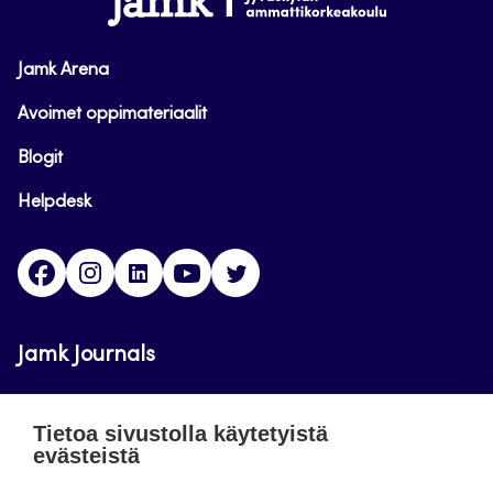
Jamk Arena
Avoimet oppimateriaalit
Blogit
Helpdesk
Facebook
Instagram
LinkedIn
Youtube
Twitter
Jamk Journals
Jamkin verkkolehdet ovat julkisia ja maksuttomasti
Tietoa sivustolla käytetyistä
luettavissa. Verkkolehtien tarkoituksena on tukea
evästeistä
opetusta sekä tutkimus-, kehitys- ja