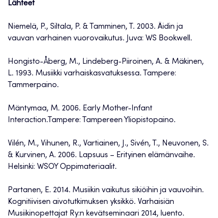
Lähteet
Niemelä, P., Siltala, P. & Tamminen, T. 2003. Äidin ja
vauvan varhainen vuorovaikutus. Juva: WS Bookwell.
Hongisto-Åberg, M., Lindeberg-Piiroinen, A. & Mäkinen,
L. 1993. Musiikki varhaiskasvatuksessa. Tampere:
Tammerpaino.
Mäntymaa, M. 2006. Early Mother-Infant
Interaction.Tampere: Tampereen Yliopistopaino.
Vilén, M., Vihunen, R., Vartiainen, J., Sivén, T., Neuvonen, S.
& Kurvinen, A. 2006. Lapsuus – Erityinen elämänvaihe.
Helsinki: WSOY Oppimateriaalit.
Partanen, E. 2014. Musiikin vaikutus sikiöihin ja vauvoihin.
Kognitiivisen aivotutkimuksen yksikkö. Varhaisiän
Musiikinopettajat Ry:n kevätseminaari 2014, luento.