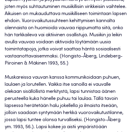
joten myös suhtautuminen musiikillisiin virikkeisiin vaihtelee.
Aikuisen on mukauduttava musiikilliseen toimintaan lapsen
ehdoin. Vuorovaikutussuhteen kehittymisen kannalta
olennaista on huomioida vauvaa riippumatta siitä, onko
hän tarkkaileva vai aktiivinen osallistuja. Musiikin ja leikin
avulla vauvaa voidaan aktivoida löytämään uusia
toimintatapoja, jotka voivat saattaa häntä sosiaalisesti
vastaanottavaisemmaksi. (Hongisto-Åberg, Lindeberg-
Piiroinen & Mäkinen 1993, 55.)
Muskareissa vauvan kanssa kommunikoidaan puhuen,
laulaen ja lorutellen. Vaikka itse sanoilla ei vauvalle
olekaan sisällöllistä merkitystä, lapsi tunnistaa äänen
perusteella kuka hänelle puhuu tai laulaa. Tällä tavoin
lapsessa herätetään halu jokellella ja ilmaista itseään,
jolloin saadaan syntymään herkkä vuorovaikutustilanne,
jossa lapsi tuntee olonsa turvalliseksi. (Hongisto-Åberg
ym. 1993, 56.). Lapsi kokee ja aistii ympäristöään