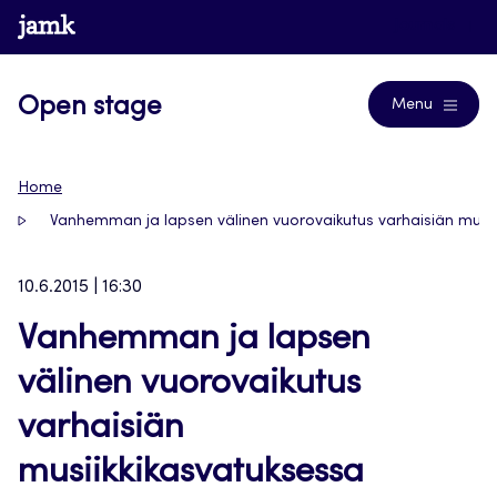
Siirry
www.jamk.fi
Journals
suoraan
sisältöön
Open stage
Menu
Home
Vanhemman ja lapsen välinen vuorovaikutus varhaisiän musii
10.6.2015 | 16:30
Vanhemman ja lapsen
välinen vuorovaikutus
varhaisiän
musiikkikasvatuksessa