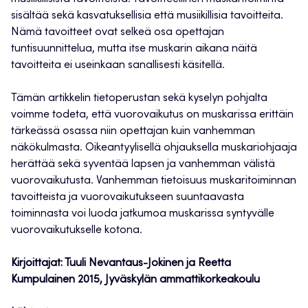
sisältää sekä kasvatuksellisia että musiikillisia tavoitteita.
Nämä tavoitteet ovat selkeä osa opettajan
tuntisuunnittelua, mutta itse muskarin aikana näitä
tavoitteita ei useinkaan sanallisesti käsitellä.
Tämän artikkelin tietoperustan sekä kyselyn pohjalta
voimme todeta, että vuorovaikutus on muskarissa erittäin
tärkeässä osassa niin opettajan kuin vanhemman
näkökulmasta. Oikeantyylisellä ohjauksella muskariohjaaja
herättää sekä syventää lapsen ja vanhemman välistä
vuorovaikutusta. Vanhemman tietoisuus muskaritoiminnan
tavoitteista ja vuorovaikutukseen suuntaavasta
toiminnasta voi luoda jatkumoa muskarissa syntyvälle
vuorovaikutukselle kotona.
Kirjoittajat: Tuuli Nevantaus-Jokinen ja Reetta
Kumpulainen 2015, Jyväskylän ammattikorkeakoulu