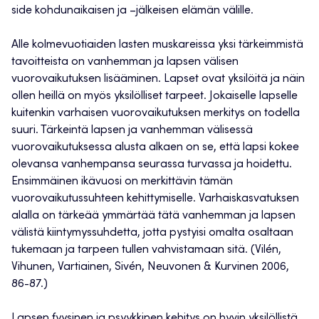
side kohdunaikaisen ja –jälkeisen elämän välille.
Alle kolmevuotiaiden lasten muskareissa yksi tärkeimmistä
tavoitteista on vanhemman ja lapsen välisen
vuorovaikutuksen lisääminen. Lapset ovat yksilöitä ja näin
ollen heillä on myös yksilölliset tarpeet. Jokaiselle lapselle
kuitenkin varhaisen vuorovaikutuksen merkitys on todella
suuri. Tärkeintä lapsen ja vanhemman välisessä
vuorovaikutuksessa alusta alkaen on se, että lapsi kokee
olevansa vanhempansa seurassa turvassa ja hoidettu.
Ensimmäinen ikävuosi on merkittävin tämän
vuorovaikutussuhteen kehittymiselle. Varhaiskasvatuksen
alalla on tärkeää ymmärtää tätä vanhemman ja lapsen
välistä kiintymyssuhdetta, jotta pystyisi omalta osaltaan
tukemaan ja tarpeen tullen vahvistamaan sitä. (Vilén,
Vihunen, Vartiainen, Sivén, Neuvonen & Kurvinen 2006,
86-87.)
Lapsen fyysinen ja psyykkinen kehitys on hyvin yksilöllistä,