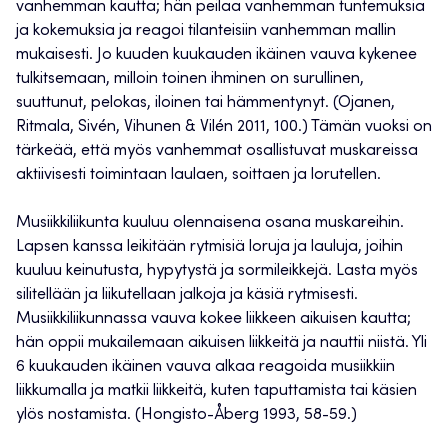
vanhemman kautta; hän peilaa vanhemman tuntemuksia
ja kokemuksia ja reagoi tilanteisiin vanhemman mallin
mukaisesti. Jo kuuden kuukauden ikäinen vauva kykenee
tulkitsemaan, milloin toinen ihminen on surullinen,
suuttunut, pelokas, iloinen tai hämmentynyt. (Ojanen,
Ritmala, Sivén, Vihunen & Vilén 2011, 100.) Tämän vuoksi on
tärkeää, että myös vanhemmat osallistuvat muskareissa
aktiivisesti toimintaan laulaen, soittaen ja lorutellen.
Musiikkiliikunta kuuluu olennaisena osana muskareihin.
Lapsen kanssa leikitään rytmisiä loruja ja lauluja, joihin
kuuluu keinutusta, hypytystä ja sormileikkejä. Lasta myös
silitellään ja liikutellaan jalkoja ja käsiä rytmisesti.
Musiikkiliikunnassa vauva kokee liikkeen aikuisen kautta;
hän oppii mukailemaan aikuisen liikkeitä ja nauttii niistä. Yli
6 kuukauden ikäinen vauva alkaa reagoida musiikkiin
liikkumalla ja matkii liikkeitä, kuten taputtamista tai käsien
ylös nostamista. (Hongisto-Åberg 1993, 58-59.)