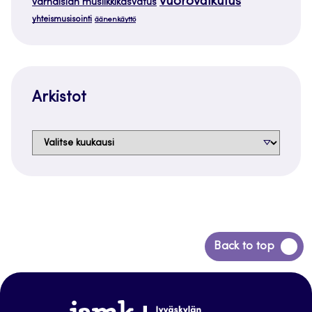
vuorovaikutus
varhaisiän musiikkikasvatus
yhteismusisointi
äänenkäyttö
Arkistot
Arkistot
Siirry
Back to top
takaisin
sivun
alkuun
www.jamk.fi