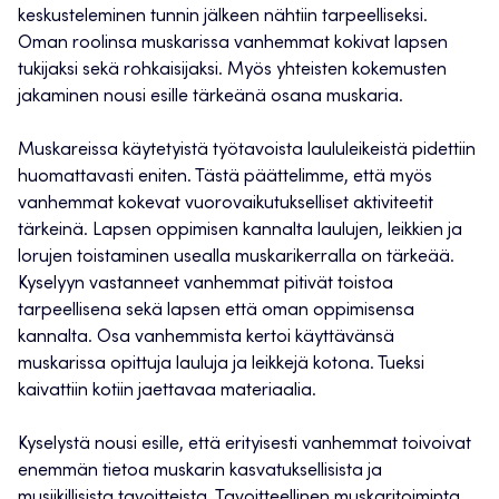
keskusteleminen tunnin jälkeen nähtiin tarpeelliseksi.
Oman roolinsa muskarissa vanhemmat kokivat lapsen
tukijaksi sekä rohkaisijaksi. Myös yhteisten kokemusten
jakaminen nousi esille tärkeänä osana muskaria.
Muskareissa käytetyistä työtavoista laululeikeistä pidettiin
huomattavasti eniten. Tästä päättelimme, että myös
vanhemmat kokevat vuorovaikutukselliset aktiviteetit
tärkeinä. Lapsen oppimisen kannalta laulujen, leikkien ja
lorujen toistaminen usealla muskarikerralla on tärkeää.
Kyselyyn vastanneet vanhemmat pitivät toistoa
tarpeellisena sekä lapsen että oman oppimisensa
kannalta. Osa vanhemmista kertoi käyttävänsä
muskarissa opittuja lauluja ja leikkejä kotona. Tueksi
kaivattiin kotiin jaettavaa materiaalia.
Kyselystä nousi esille, että erityisesti vanhemmat toivoivat
enemmän tietoa muskarin kasvatuksellisista ja
musiikillisista tavoitteista. Tavoitteellinen muskaritoiminta