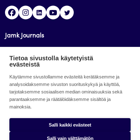
Facebook
Instagram
LinkedIn
Youtube
Twitter
Jamk Journals
Jamkin verkkolehdet ovat julkisia ja maksuttomasti
Tietoa sivustolla käytetyistä
luettavissa. Verkkolehtien tarkoituksena on tukea
evästeistä
opetusta sekä tutkimus-, kehitys- ja
innovaatiotoimintaa.
Käytämme sivustollamme evästeitä kerätäksemme ja
analysoidaksemme sivuston suorituskykyä ja käyttöä,
tarjotaksemme sosiaalisen median ominaisuuksia sekä
About the site
parantaaksemme ja räätälöidäksemme sisältöä ja
mainoksia.
Jamkin verkkolehdet
Saavutettavuusseloste
Salli kaikki evästeet
Tietosuojaseloste
Salli vain välttämätön