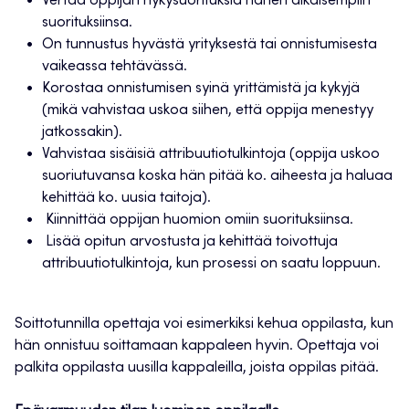
Vertaa oppijan nykysuorituksia hänen aikaisempiin
suorituksiinsa.
On tunnustus hyvästä yrityksestä tai onnistumisesta
vaikeassa tehtävässä.
Korostaa onnistumisen syinä yrittämistä ja kykyjä
(mikä vahvistaa uskoa siihen, että oppija menestyy
jatkossakin).
Vahvistaa sisäisiä attribuutiotulkintoja (oppija uskoo
suoriutuvansa koska hän pitää ko. aiheesta ja haluaa
kehittää ko. uusia taitoja).
Kiinnittää oppijan huomion omiin suorituksiinsa.
Lisää opitun arvostusta ja kehittää toivottuja
attribuutiotulkintoja, kun prosessi on saatu loppuun.
Soittotunnilla opettaja voi esimerkiksi kehua oppilasta, kun
hän onnistuu soittamaan kappaleen hyvin. Opettaja voi
palkita oppilasta uusilla kappaleilla, joista oppilas pitää.