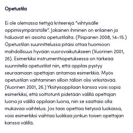
Opetustila
Ei ole olemassa tiettyjä kriteerejä ”viihtyisälle
oppimisympäristölle”. Jokainen ihminen on erilainen ja
haluavat eri asioita opetustilalta. (Piispanen 2008, 14–15.)
Opetustilan suunnittelussa pitäisi ottaa huomioon
mahdollisuus hyvään vuorovaikutukseen (Vuorinen 2001,
26). Esimerkiksi instrumenttiopetuksessa on tärkeää
suunnitella opetustilat niin, että oppilas pystyy
seuraamaan opettajan antamaa esimerkkiä. Myös
opetustilan vaihtaminen silloin tällöin olisi virkistävää.
(Vuorinen 2001, 26.) Yksityisoppilaan kanssa voisi sopia
esimerkiksi, että soittotunti pidetään välillä opettajan
luona ja välillä oppilaan luona, niin se saattaisi olla
mukavaa vaihtelua. Jos taas opettaa tietyssä luokassa,
voisi esimerkiksi vaihtaa luokkaa jonkun toisen opettajan
kanssa välillä.