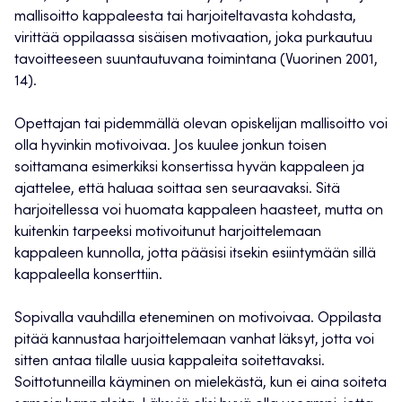
mallisoitto kappaleesta tai harjoiteltavasta kohdasta,
virittää oppilaassa sisäisen motivaation, joka purkautuu
tavoitteeseen suuntautuvana toimintana (Vuorinen 2001,
14).
Opettajan tai pidemmällä olevan opiskelijan mallisoitto voi
olla hyvinkin motivoivaa. Jos kuulee jonkun toisen
soittamana esimerkiksi konsertissa hyvän kappaleen ja
ajattelee, että haluaa soittaa sen seuraavaksi. Sitä
harjoitellessa voi huomata kappaleen haasteet, mutta on
kuitenkin tarpeeksi motivoitunut harjoittelemaan
kappaleen kunnolla, jotta pääsisi itsekin esiintymään sillä
kappaleella konserttiin.
Sopivalla vauhdilla eteneminen on motivoivaa. Oppilasta
pitää kannustaa harjoittelemaan vanhat läksyt, jotta voi
sitten antaa tilalle uusia kappaleita soitettavaksi.
Soittotunneilla käyminen on mielekästä, kun ei aina soiteta