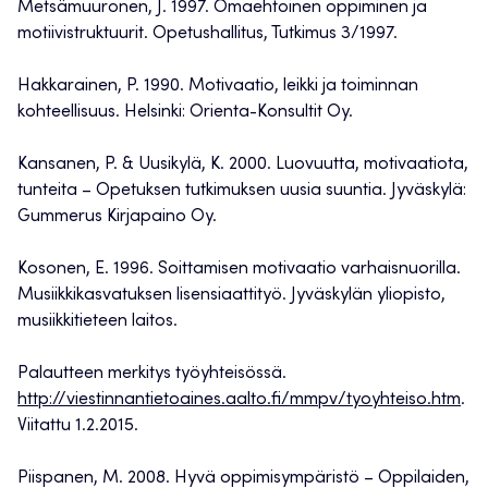
Metsämuuronen, J. 1997. Omaehtoinen oppiminen ja
motiivistruktuurit. Opetushallitus, Tutkimus 3/1997.
Hakkarainen, P. 1990. Motivaatio, leikki ja toiminnan
kohteellisuus. Helsinki: Orienta-Konsultit Oy.
Kansanen, P. & Uusikylä, K. 2000. Luovuutta, motivaatiota,
tunteita – Opetuksen tutkimuksen uusia suuntia. Jyväskylä:
Gummerus Kirjapaino Oy.
Kosonen, E. 1996. Soittamisen motivaatio varhaisnuorilla.
Musiikkikasvatuksen lisensiaattityö. Jyväskylän yliopisto,
musiikkitieteen laitos.
Palautteen merkitys työyhteisössä.
http://viestinnantietoaines.aalto.fi/mmpv/tyoyhteiso.htm
.
Viitattu 1.2.2015.
Piispanen, M. 2008. Hyvä oppimisympäristö – Oppilaiden,