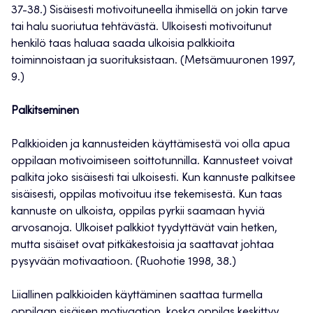
37-38.) Sisäisesti motivoituneella ihmisellä on jokin tarve
tai halu suoriutua tehtävästä. Ulkoisesti motivoitunut
henkilö taas haluaa saada ulkoisia palkkioita
toiminnoistaan ja suorituksistaan. (Metsämuuronen 1997,
9.)
Palkitseminen
Palkkioiden ja kannusteiden käyttämisestä voi olla apua
oppilaan motivoimiseen soittotunnilla. Kannusteet voivat
palkita joko sisäisesti tai ulkoisesti. Kun kannuste palkitsee
sisäisesti, oppilas motivoituu itse tekemisestä. Kun taas
kannuste on ulkoista, oppilas pyrkii saamaan hyviä
arvosanoja. Ulkoiset palkkiot tyydyttävät vain hetken,
mutta sisäiset ovat pitkäkestoisia ja saattavat johtaa
pysyvään motivaatioon. (Ruohotie 1998, 38.)
Liiallinen palkkioiden käyttäminen saattaa turmella
oppilaan sisäisen motivaation, koska oppilas keskittyy