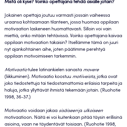
Mistä oli kyse? Voinko opettajana tehdä asialle jotain?
Jokainen opettaja joutuu varmasti jossain vaiheessa
uraansa kohtaamaan tilanteen, jossa huomaa oppilaan
motivaation laskeneen huomattavasti. Silloin voi vain
miettiä, onko mitään tehtävissä. Voinko opettajana kaivaa
oppilaan motivaation takaisin? Itsellämme tämä on juuri
nyt ajankohtainen aihe, joten päätimme perehtyä
oppilaan motivoimiseen tarkemmin.
Motivaatio
tulee latinankielen sanasta
movere
(liikkuminen). Motivaatio koostuu
motiiveista
, jotka ovat
joko tiedostettuja tai tiedostamattomia erilaisia tarpeita ja
haluja, jotka yllyttävät ihmistä tekemään jotain. (Ruohotie
1998, 36-37.)
Motivaatio voidaan jakaa
sisäiseen
ja
ulkoiseen
motivaatioon. Näitä ei voi kuitenkaan pitää täysin erillisinä
asioina, vaan ne täydentävät toisiaan. (Ruohotie 1998,