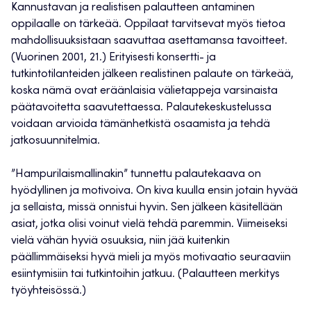
Kannustavan ja realistisen palautteen antaminen
oppilaalle on tärkeää. Oppilaat tarvitsevat myös tietoa
mahdollisuuksistaan saavuttaa asettamansa tavoitteet.
(Vuorinen 2001, 21.) Erityisesti konsertti- ja
tutkintotilanteiden jälkeen realistinen palaute on tärkeää,
koska nämä ovat eräänlaisia välietappeja varsinaista
päätavoitetta saavutettaessa. Palautekeskustelussa
voidaan arvioida tämänhetkistä osaamista ja tehdä
jatkosuunnitelmia.
”Hampurilaismallinakin” tunnettu palautekaava on
hyödyllinen ja motivoiva. On kiva kuulla ensin jotain hyvää
ja sellaista, missä onnistui hyvin. Sen jälkeen käsitellään
asiat, jotka olisi voinut vielä tehdä paremmin. Viimeiseksi
vielä vähän hyviä osuuksia, niin jää kuitenkin
päällimmäiseksi hyvä mieli ja myös motivaatio seuraaviin
esiintymisiin tai tutkintoihin jatkuu. (Palautteen merkitys
työyhteisössä.)