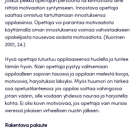
Joskus pelkkä opettajan persoona tai kiinnostava aihe
riittää motivaation syntymiseen. Innostava opettaja
saattaa onnistua tartuttamaan innostuksensa
oppilaisiinsa. Opettaja voi parantaa motivaatiota
käyttämällä oman innostuksensa voimaa vahvistaakseen
opiskelijasta nousevaa sisäistä motivaatiota. (Vuorinen
2001, 24.)
Hyvä opettaja tutustuu oppilaaseensa huolella ja tuntee
tämän hyvin. Näin opettaja pystyy valitsemaan
oppilaalleen sopivan tasoisia ja oppilaan mielestä kivoja,
motivoivia, harjoituksia läksyksi. Myös huumori on tärkeä
osa opetustilanteessa: jos oppilas soittaa vahingossa
jotain väärin, sille voidaan yhdessä nauraa ja harjoitella
kohta. Ei olisi kovin motivoivaa, jos opettaja vain murisisi
vieressä jokaisen virheellisen nuotin jälkeen.
Rakentava palaute