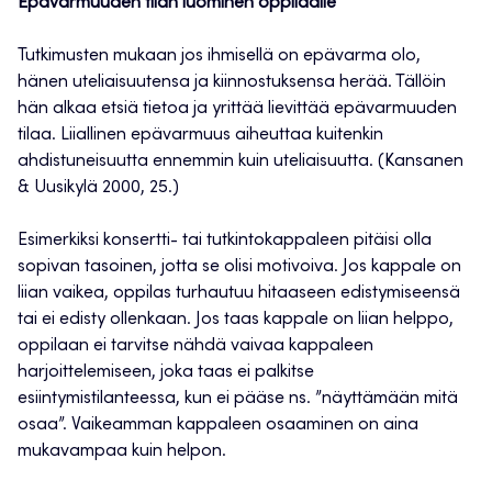
Epävarmuuden tilan luominen oppilaalle
Tutkimusten mukaan jos ihmisellä on epävarma olo,
hänen uteliaisuutensa ja kiinnostuksensa herää. Tällöin
hän alkaa etsiä tietoa ja yrittää lievittää epävarmuuden
tilaa. Liiallinen epävarmuus aiheuttaa kuitenkin
ahdistuneisuutta ennemmin kuin uteliaisuutta. (Kansanen
& Uusikylä 2000, 25.)
Esimerkiksi konsertti- tai tutkintokappaleen pitäisi olla
sopivan tasoinen, jotta se olisi motivoiva. Jos kappale on
liian vaikea, oppilas turhautuu hitaaseen edistymiseensä
tai ei edisty ollenkaan. Jos taas kappale on liian helppo,
oppilaan ei tarvitse nähdä vaivaa kappaleen
harjoittelemiseen, joka taas ei palkitse
esiintymistilanteessa, kun ei pääse ns. ”näyttämään mitä
osaa”. Vaikeamman kappaleen osaaminen on aina
mukavampaa kuin helpon.