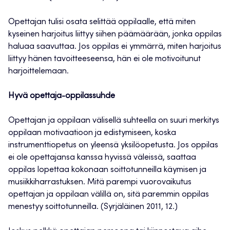
Opettajan tulisi osata selittää oppilaalle, että miten
kyseinen harjoitus liittyy siihen päämäärään, jonka oppilas
haluaa saavuttaa. Jos oppilas ei ymmärrä, miten harjoitus
liittyy hänen tavoitteeseensa, hän ei ole motivoitunut
harjoittelemaan.
Hyvä opettaja-oppilassuhde
Opettajan ja oppilaan välisellä suhteella on suuri merkitys
oppilaan motivaatioon ja edistymiseen, koska
instrumenttiopetus on yleensä yksilöopetusta. Jos oppilas
ei ole opettajansa kanssa hyvissä väleissä, saattaa
oppilas lopettaa kokonaan soittotunneilla käymisen ja
musiikkiharrastuksen. Mitä parempi vuorovaikutus
opettajan ja oppilaan välillä on, sitä paremmin oppilas
menestyy soittotunneilla. (Syrjäläinen 2011, 12.)