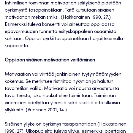
Inhimillisen toiminnan motivaation selityksenä pidetään
pyrkimystä tasapainotilaan. Tätä kutsutaan sisäisen
motivaation mekanismiksi. (Hakkarainen 1990, 27.)
Esimerkiksi tuleva konsertti voi aiheuttaa oppilaassa
epävarmuuden tunnetta esityskappaleen osaamista
kohtaan. Oppilas pyrkii tasapainotilaan harjoittelemalla
kappaletta.
Oppilaan sisäisen motivaation virittäminen
Motivaation voi virittää jonkinlainen tyytymättömyyden
kokemus. Se merkitsee ristiriitaa nykytilan ja halutun
tavoitetilan välillä. Motivaatio voi nousta arvostetusta
tavoitteesta, joka houkuttelee toimintaan. Toiminnan
viriäminen edellyttää yleensä sekä sisäisiä että ulkoisia
yllykkeitä. (Vuorinen 2001, 14.)
Sisäinen yllyke on pyrkimys tasapainotilaan (Hakkarainen
1990, 27). Ulkopuolelta tuleva yllyke, esimerkiksi opettajan