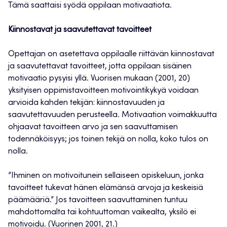
Tämä saattaisi syödä oppilaan motivaatiota.
Kiinnostavat ja saavutettavat tavoitteet
Opettajan on asetettava oppilaalle riittävän kiinnostavat
ja saavutettavat tavoitteet, jotta oppilaan sisäinen
motivaatio pysyisi yllä. Vuorisen mukaan (2001, 20)
yksityisen oppimistavoitteen motivointikykyä voidaan
arvioida kahden tekijän: kiinnostavuuden ja
saavutettavuuden perusteella. Motivaation voimakkuutta
ohjaavat tavoitteen arvo ja sen saavuttamisen
todennäköisyys; jos toinen tekijä on nolla, koko tulos on
nolla.
”Ihminen on motivoitunein sellaiseen opiskeluun, jonka
tavoitteet tukevat hänen elämänsä arvoja ja keskeisiä
päämääriä.” Jos tavoitteen saavuttaminen tuntuu
mahdottomalta tai kohtuuttoman vaikealta, yksilö ei
motivoidu. (Vuorinen 2001, 21.)