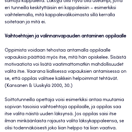
samoja kappaleita. Läksyjä olisi hyvä olla useampi, jotta
eri tunneilla keskityttäisiin eri kappaleisiin – esimerkiksi
vaihtelemalla, mitä kappalevalikoimasta sillä kerralla
soitetaan ja mitä ei.
Vaihtoehtojen ja valinnanvapauden antaminen oppilaalle
Oppimista voidaan tehostaa antamalla oppilaalle
vapauksia päättää myös itse, mitä hän opiskelee. Sisäistä
motivaatiota voi lisätä vaatimattomatkin mahdollisuudet
valita itse. Vaarana liiallisessa vapauksien antamisessa on
se, että oppilas valitsee kaikkein helpoimmat tehtävät.
(Kansanen & Uusikylä 2000, 30.)
Soittotunneilla opettaja voisi esimerkiksi antaa muutamia
sopivan tasoisia vaihtoehtoja oppilaalle, ja oppilas saa
itse valita näistä uuden läksynsä. Jos oppilas saisi itse
ilman minkäänlaista rajausta valita läksykappaleensa, se
olisi todennäköisesti joko liian helppo tai liian vaativa.