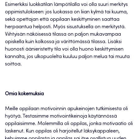
Esimerkiksi luokkatilan lämpötilalla voi olla suuri merkitys
oppimistulokseen: jos luokassa on liian kylmä tai kuuma,
sekä opettajan että oppilaan keskittyminen saattaa
herpaantua helposti. Myös sisustuksella on merkitystä.
Viihtyisän näköisessä tilassa on paljon mukavampaa
opiskella kuin kolkossa ja värittömässä tilassa. Lisäksi
huonosti äänieristetty tila voi olla huono keskittymisen
kannalta, jos ulkopuolelta kuuluu paljon melua tai muuta
soittoa.
Omia kokemuksia
Meille oppilaan motivoinnin apukeinojen tutkimisesta oli
hyötyä. Testasimme motivointikeinoja käytännössä
oppilaisiimme. Molemmilla oli oppilas, jonka motivaatio oli
laskenut. Kun oppilas oli harjoitellut läksykappaleen,
kehuimme oppilasta ja oppilas sai itse osallistua uuden