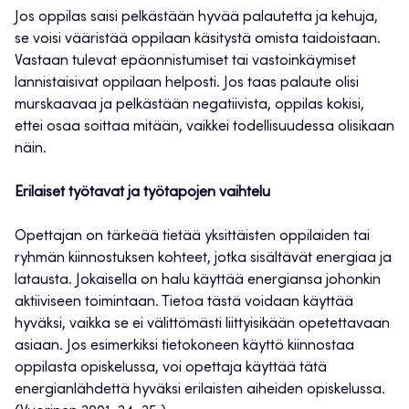
Jos oppilas saisi pelkästään hyvää palautetta ja kehuja,
se voisi vääristää oppilaan käsitystä omista taidoistaan.
Vastaan tulevat epäonnistumiset tai vastoinkäymiset
lannistaisivat oppilaan helposti. Jos taas palaute olisi
murskaavaa ja pelkästään negatiivista, oppilas kokisi,
ettei osaa soittaa mitään, vaikkei todellisuudessa olisikaan
näin.
Erilaiset työtavat ja työtapojen vaihtelu
Opettajan on tärkeää tietää yksittäisten oppilaiden tai
ryhmän kiinnostuksen kohteet, jotka sisältävät energiaa ja
latausta. Jokaisella on halu käyttää energiansa johonkin
aktiiviseen toimintaan. Tietoa tästä voidaan käyttää
hyväksi, vaikka se ei välittömästi liittyisikään opetettavaan
asiaan. Jos esimerkiksi tietokoneen käyttö kiinnostaa
oppilasta opiskelussa, voi opettaja käyttää tätä
energianlähdettä hyväksi erilaisten aiheiden opiskelussa.