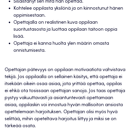
Sisäistänyt sen mitä hän opettaa.
Kohtelee oppilasta yksilönä ja on kiinnostunut hänen
oppimisestaan.
Opettajalla on realistinen kuva oppilaan
suoritustasosta ja luottaa oppilaan taitoon oppia
lisää.
Opettaja ei kanna huolta ylen määrin omasta
onnistumisesta.
Opettajan pätevyys on oppilaan motivaatiota vahvistava
tekijä. Jos oppilaalla on sellainen käsitys, että opettaja ei
itsekään oikein osaa asiaa, jota yrittää opettaa, oppilas
ei ehkä ota tosissaan opettajan sanoja. Jos taas opettaja
pystyy vakuuttavasti ja asiantuntevasti opettamaan
asiaa, oppilaskin voi innostua hyvän mallisoiton ansiosta
opettelemaan harjoituksen. Opettajan olisi myös hyvä
selittää, mihin opeteltava harjoitus liittyy ja miksi se on
tärkeää osata.