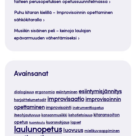
taiteen perusopetuksen opetussuunnitelmassa
Puhu kitaran kielillä – Improvisoinnin opettaminen
sähkökitaralla
Musiikin sisäinen peli – keinoja laulajan
epävarmuuden vähentämiseksi
Avainsanat
esiintymisjännitys
dialogisuus
ergonomia
esiintyminen
improvisaatio
improvisoinnin
harjoittelumetodit
opettaminen
improvisointi
instrumenttiopetus
kitaransoiton
itseohjautuvuus
kansanmusiikki
kehotietoisuus
opetus
kuoronohjaus
lapset
kuorolaulu
laulunopetus
luovuus
mielikuvaoppiminen