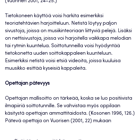
(Vuorinen 2001, 24–25.)
Tietokoneen käyttöä voisi harkita esimerkiksi
teoriatehtävien harjoitteluun. Netistä löytyy paljon
sivustoja, joissa on musiikinteoriaan liittyviä pelejä. Lisäksi
on nettisivustoja, joissa voi harjoitella vaikkapa melodian
tai rytmin kuuntelua. Soittotunneilla voisi hyödyntää
tietokonetta uuden soittokappaleen kuunteluun.
Esimerkiksi netistä voisi etsiä videoita, joissa kuuluisa
muusikko esittää kyseisiä kappaleita.
Opettajan pätevyys
Opettajan mallisoitto on tärkeää, koska se luo positiivista
ilmapiiriä soittotunnille. Se vahvistaa myös oppilaan
käsitystä opettajan ammattitaidosta. (Kosonen 1996, 126.)
Pätevä opettaja on Vuorisen (2001, 22) mukaan