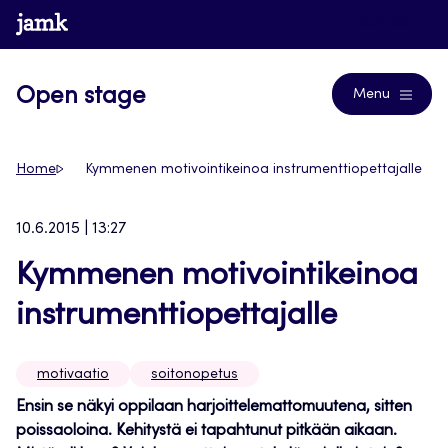
Siirry
www.jamk.fi
Journals
suoraan
sisältöön
Open stage
Menu
Home
Kymmenen motivointikeinoa instrumenttiopettajalle
10.6.2015 | 13:27
Kymmenen motivointikeinoa
instrumenttiopettajalle
motivaatio
soitonopetus
Ensin se näkyi oppilaan harjoittelemattomuutena, sitten
poissaoloina. Kehitystä ei tapahtunut pitkään aikaan.