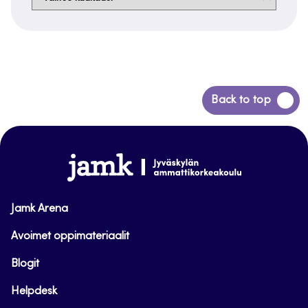
Siirry
Back to top
takaisin
sivun
alkuun
www.jamk.fi
Jamk Arena
Avoimet oppimateriaalit
Blogit
Helpdesk