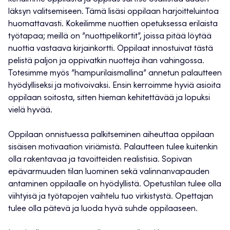
läksyn valitsemiseen. Tämä lisäsi oppilaan harjoitteluintoa
huomattavasti. Kokeilimme nuottien opetuksessa erilaista
työtapaa; meillä on ”nuottipelikortit”, joissa pitää löytää
nuottia vastaava kirjainkortti. Oppilaat innostuivat tästä
pelistä paljon ja oppivatkin nuotteja ihan vahingossa.
Totesimme myös ”hampurilaismallina” annetun palautteen
hyödylliseksi ja motivoivaksi. Ensin kerroimme hyviä asioita
oppilaan soitosta, sitten hieman kehitettävää ja lopuksi
vielä hyvää.
Oppilaan onnistuessa palkitseminen aiheuttaa oppilaan
sisäisen motivaation viriämistä. Palautteen tulee kuitenkin
olla rakentavaa ja tavoitteiden realistisia. Sopivan
epävarmuuden tilan luominen sekä valinnanvapauden
antaminen oppilaalle on hyödyllistä. Opetustilan tulee olla
viihtyisä ja työtapojen vaihtelu tuo virkistystä. Opettajan
tulee olla pätevä ja luoda hyvä suhde oppilaaseen.