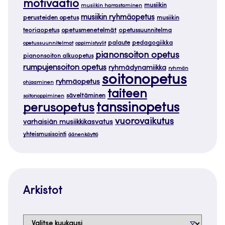
motivaatio
musiikin
musiikin harrastaminen
musiikin ryhmäopetus
perusteiden opetus
musiikin
teoriaopetus
opetusmenetelmät
opetussuunnitelma
palaute
pedagogiikka
opetussuunnitelmat
oppimistyylit
pianonsoiton opetus
pianonsoiton alkuopetus
rumpujensoiton opetus
ryhmädynamiikka
ryhmän
soitonopetus
ryhmäopetus
ohjaaminen
taiteen
säveltäminen
soitonoppiminen
tanssinopetus
perusopetus
vuorovaikutus
varhaisiän musiikkikasvatus
yhteismusisointi
äänenkäyttö
Arkistot
Arkistot