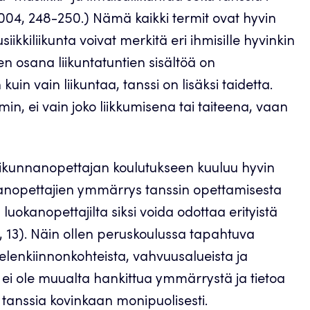
04, 248-250.) Nämä kaikki termit ovat hyvin
siikkiliikunta voivat merkitä eri ihmisille hyvinkin
 osana liikuntatuntien sisältöä on
uin vain liikuntaa, tanssi on lisäksi taidetta.
, ei vain joko liikkumisena tai taiteena, vaan
iikunnanopettajan koulutukseen kuuluu hyvin
okanopettajien ymmärrys tanssin opettamisesta
 luokanopettajilta siksi voida odottaa erityistä
, 13). Näin ollen peruskoulussa tapahtuva
elenkiinnonkohteista, vahvuusalueista ja
la ei ole muualta hankittua ymmärrystä ja tietoa
 tanssia kovinkaan monipuolisesti.