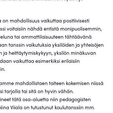
 on mahdollisuus vaikuttaa positiivisesti
ssi voitaisiin nähdä entistä monipuolisemmin,
etteluna tai ammattilaisuuteen tähtäävänä
n tanssin vaikutuksia yksilöiden ja yhteisöjen
un ja heittäytymiskykyyn, yksilön minäkuvan
an vaikuttaa esimerkiksi erilaisiin
in.
amme mahdollistaen taiteen kokemisen niissä
ksi tarjolla tai sitä on hyvin vähän.
neet tätä osa-aluetta niin pedagogisten
Nina Viiala on tutustunut koulutanssiin mm.