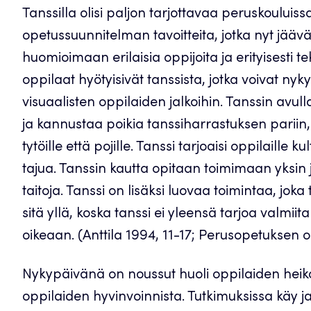
Tanssilla olisi paljon tarjottavaa peruskouluiss
opetussuunnitelman tavoitteita, jotka nyt jäävä
huomioimaan erilaisia oppijoita ja erityisesti 
oppilaat hyötyisivät tanssista, jotka voivat nyk
visuaalisten oppilaiden jalkoihin. Tanssin avull
ja kannustaa poikia tanssiharrastuksen pariin, j
tytöille että pojille. Tanssi tarjoaisi oppilaille 
tajua. Tanssin kautta opitaan toimimaan yksin j
taitoja. Tanssi on lisäksi luovaa toimintaa, joka
sitä yllä, koska tanssi ei yleensä tarjoa valmii
oikeaan. (Anttila 1994, 11-17; Perusopetuksen
Nykypäivänä on noussut huoli oppilaiden heikos
oppilaiden hyvinvoinnista. Tutkimuksissa käy ja