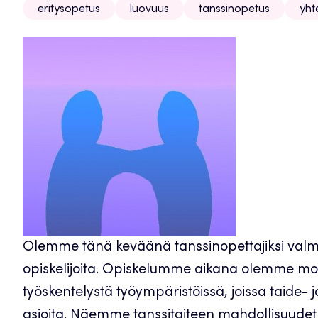
eritysopetus
luovuus
tanssinopetus
yhte
Olemme tänä keväänä tanssinopettajiksi val
opiskelijoita. Opiskelumme aikana olemme mol
työskentelystä työympäristöissä, joissa taide- j
asioita. Näemme tanssitaiteen mahdollisuud