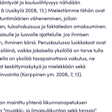
sääntyvät ja kouluviihtyvyys nähdään
 & Uusikylä 2008, 13.) Mielestämme tähän ovat
 tuntimäärien väheneminen, jolloin
nen, tuloshakuisuus ja faktatiedon omaksuminen.
isulle ja luovalle ajattelulle. Jos ihmisen
n, ihminen kärsii. Peruskoulussa luokkakoot ovat
löinä, vaikka jokaisella yksilöllä on tarve tulla
sella on yksilöä tasapainottava vaikutus, ne
at keskittymiskykyä ja mielekkään sekä
invointia (Karppinen ym. 2008, 7, 13).
on mainittu yhtenä liikunnanopetuksen
ia ”musiikki- ja ilmaisuliikuntaa sekä tanssia”.