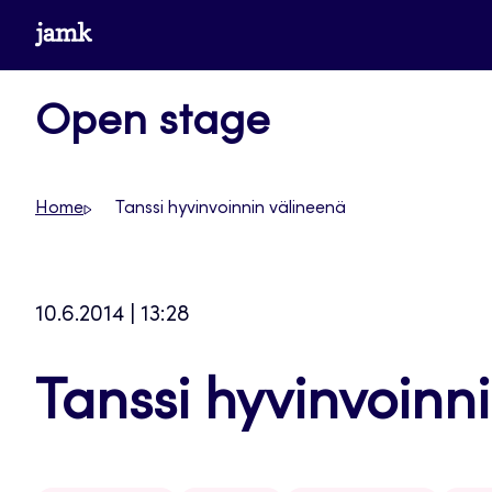
Siirry
www.jamk.fi
suoraan
sisältöön
Open stage
Home
Tanssi hyvinvoinnin välineenä
10.6.2014 | 13:28
Tanssi hyvinvoinn