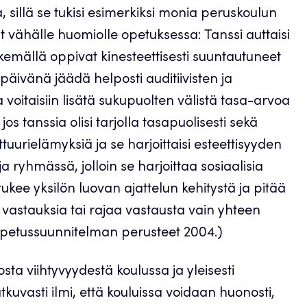
a, sillä se tukisi esimerkiksi monia peruskoulun
t vähälle huomiolle opetuksessa: Tanssi auttaisi
tekemällä oppivat kinesteettisesti suuntautuneet
ypäivänä jäädä helposti auditiivisten ja
a voitaisiin lisätä sukupuolten välistä tasa-arvoa
os tanssia olisi tarjolla tasapuolisesti sekä
kulttuurielämyksiä ja se harjoittaisi esteettisyyden
a ryhmässä, jolloin se harjoittaa sosiaalisia
 tukee yksilön luovan ajattelun kehitystä ja pitää
ta vastauksia tai rajaa vastausta vain yhteen
 opetussuunnitelman perusteet 2004.)
ta viihtyvyydestä koulussa ja yleisesti
tkuvasti ilmi, että kouluissa voidaan huonosti,