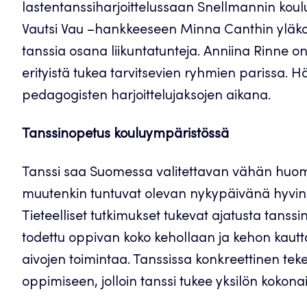
lastentanssiharjoittelussaan Snellmannin koulul
Vautsi Vau –hankkeeseen Minna Canthin yläkoulu
tanssia osana liikuntatunteja. Anniina Rinne on
erityistä tukea tarvitsevien ryhmien parissa.
pedagogisten harjoittelujaksojen aikana.
Tanssinopetus kouluympäristössä
Tanssi saa Suomessa valitettavan vähän huomio
muutenkin tuntuvat olevan nykypäivänä hyvin 
Tieteelliset tutkimukset tukevat ajatusta tans
todettu oppivan koko kehollaan ja kehon kautta
aivojen toimintaa. Tanssissa konkreettinen teke
oppimiseen, jolloin tanssi tukee yksilön kokona