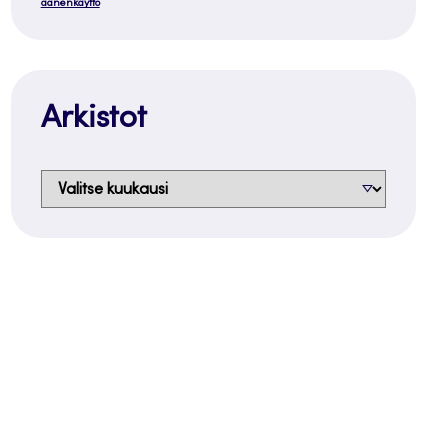
äänenkäyttö
Arkistot
Arkistot