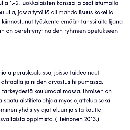
la 1.-2. luokkalaisten kanssa ja osallistumalla
lla, jossa tytöillä oli mahdollisuus kokeilla
 kiinnostunut työskentelemään tanssitaiteilijana
 Hän on perehtynyt näiden ryhmien opetukseen
ta peruskouluissa, joissa taideaineet
ahtaalla ja niiden arvostus hiipumassa.
sin tärkeydestä koulumaailmassa. Ihmisen on
 saatu aistitieto ohjaa myös ajattelua sekä
minen yhdistyy ajatteluun ja sitä kautta
isvaltaista oppimista. (Heinonen 2013.)