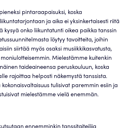
n pieneksi pintaraapaisuksi, koska
liikuntatarjontaan ja aika ei yksinkertaisesti riitä
ä kysyä onko liikuntatunti oikea paikka tanssin
ussuunnitelmasta löytyy tavoitteita, joihin
itaisiin siirtää myös osaksi musiikkikasvatusta,
an moniulotteisemmin. Mielestämme kuitenkin
senäinen taideaineensa peruskouluun, koska
le rajoittaa helposti näkemystä tanssista.
okonaisvaltaisuus tulisivat paremmin esiin ja
rostuisivat mielestämme vielä enemmän.
kutsutaan ennemminkin tanssitaiteilija