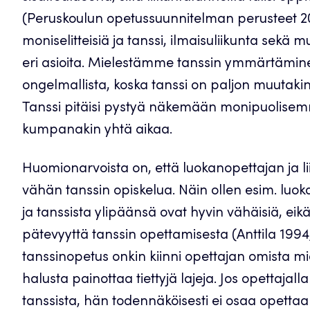
(Peruskoulun opetussuunnitelman perusteet 20
moniselitteisiä ja tanssi, ilmaisuliikunta sekä mu
eri asioita. Mielestämme tanssin ymmärtäminen
ongelmallista, koska tanssi on paljon muutakin k
Tanssi pitäisi pystyä näkemään monipuolisemmin
kumpanakin yhtä aikaa.
Huomionarvoista on, että luokanopettajan ja l
vähän tanssin opiskelua. Näin ollen esim. lu
ja tanssista ylipäänsä ovat hyvin vähäisiä, eikä
pätevyyttä tanssin opettamisesta (Anttila 1994
tanssinopetus onkin kiinni opettajan omista mi
halusta painottaa tiettyjä lajeja. Jos opettajal
tanssista, hän todennäköisesti ei osaa opettaa