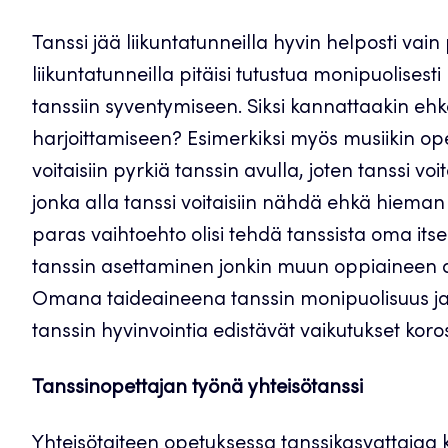
Tanssi jää liikuntatunneilla hyvin helposti vai
liikuntatunneilla pitäisi tutustua monipuolisesti 
tanssiin syventymiseen. Siksi kannattaakin ehk
harjoittamiseen? Esimerkiksi myös musiikin opet
voitaisiin pyrkiä tanssin avulla, joten tanssi vo
jonka alla tanssi voitaisiin nähdä ehkä hiem
paras vaihtoehto olisi tehdä tanssista oma it
tanssin asettaminen jonkin muun oppiaineen al
Omana taideaineena tanssin monipuolisuus ja k
tanssin hyvinvointia edistävät vaikutukset ko
Tanssinopettajan työnä yhteisötanssi
Yhteisötaiteen opetuksessa tanssikasvattajaa 