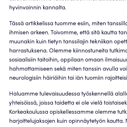
hyvinvoinnin kannalta.
Tässä artikkelissa tuomme esiin, miten tanssilla
ihmisen arkeen. Toivomme, että sitä kautta tan
muunakin kuin tietyn tanssilajin tekniikan op
harrastuksena. Olemme kiinnostuneita tutkimaa
sosiaalisiin taitoihin, oppilaan omaan ilmaisu
hahmottamiseen sekä miten tanssin avulla voida
neurologisiin häiriöihin tai iän tuomiin rajoitteisi
Haluamme tulevaisuudessa työskennellä alall
yhteisöissä, joissa taidetta ei ole vielä toistaise
Korkeakoulussa opiskellessamme olemme tutki
harjoittelujaksojen kuin opinnäytetyön kautta. 