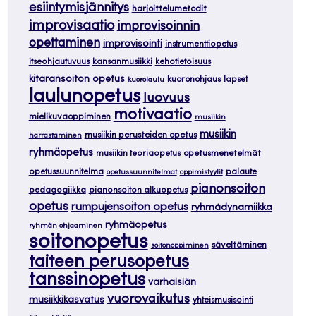
esiintymisjännitys
harjoittelumetodit
improvisaatio
improvisoinnin
opettaminen
improvisointi
instrumenttiopetus
itseohjautuvuus
kansanmusiikki
kehotietoisuus
kitaransoiton opetus
kuoronohjaus
lapset
kuorolaulu
laulunopetus
luovuus
motivaatio
mielikuvaoppiminen
musiikin
musiikin
musiikin perusteiden opetus
harrastaminen
ryhmäopetus
musiikin teoriaopetus
opetusmenetelmät
opetussuunnitelma
palaute
opetussuunnitelmat
oppimistyylit
pianonsoiton
pedagogiikka
pianonsoiton alkuopetus
opetus
rumpujensoiton opetus
ryhmädynamiikka
ryhmäopetus
ryhmän ohjaaminen
soitonopetus
säveltäminen
soitonoppiminen
taiteen perusopetus
tanssinopetus
varhaisiän
vuorovaikutus
musiikkikasvatus
yhteismusisointi