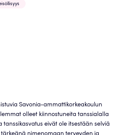
isöllisyys
mistuvia Savonia-ammattikorkeakoulun
emmat olleet kiinnostuneita tanssialalla
a tanssikasvatus eivät ole itsestään selviä
et tärkeänä nimenomaan terveyden ja