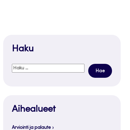
Haku
Haku:
Aihealueet
Arviointi ja palaute