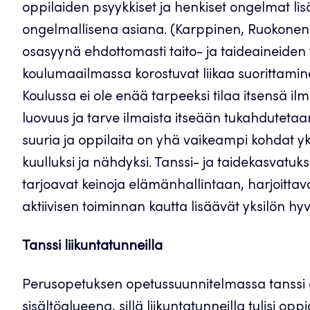
oppilaiden psyykkiset ja henkiset ongelmat li
ongelmallisena asiana. (Karppinen, Ruokonen
osasyynä ehdottomasti taito- ja taideaineiden
koulumaailmassa korostuvat liikaa suorittami
Koulussa ei ole enää tarpeeksi tilaa itsensä ilma
luovuus ja tarve ilmaista itseään tukahdutetaa
suuria ja oppilaita on yhä vaikeampi kohdat yksi
kuulluksi ja nähdyksi. Tanssi- ja taidekasvatuk
tarjoavat keinoja elämänhallintaan, harjoittav
aktiivisen toiminnan kautta lisäävät yksilön hyv
Tanssi liikuntatunneilla
Perusopetuksen opetussuunnitelmassa tanssi 
sisältöalueena, sillä liikuntatunneilla tulisi opp